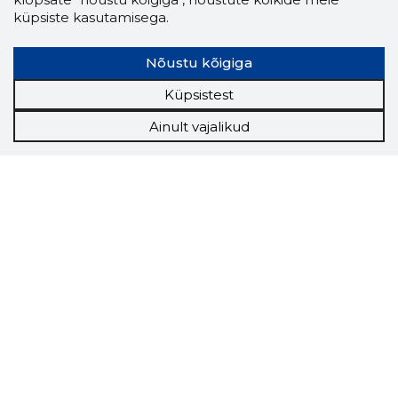
küpsiste kasutamisega.
Nõustu kõigiga
Küpsistest
Ainult vajalikud
Storybook
Chrome laiendus
Storybooki laiendus ütleb Sulle, mis firma
veebilehel Sa parajasti viibid ja kui usaldusväärne
see firma täna on.
LAADI LAIENDUS ALLA