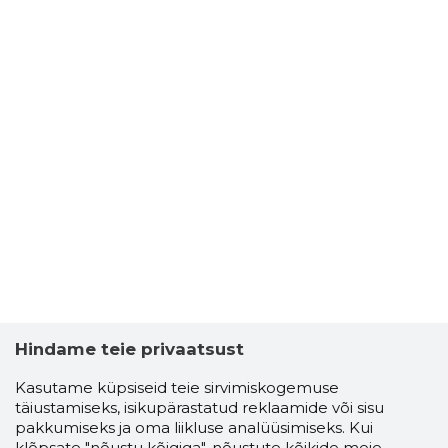
Hindame teie privaatsust
Kasutame küpsiseid teie sirvimiskogemuse
täiustamiseks, isikupärastatud reklaamide või sisu
pakkumiseks ja oma liikluse analüüsimiseks. Kui
klõpsate "nõustu kõigiga", nõustute kõikide meie