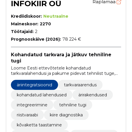
INFOKIIR OÜ
Raplamaa
Krediidiskoor:
Neutraalne
Maineskoor:
2270
Töötajaid:
2
Prognooskäive (2026):
78 224 €
Kohandatud tarkvara ja jätkuv tehniline
tugi
Loome Eesti ettevõtetele kohandatud
tarkvaralahendusi ja pakume pidevat tehnilist tuge,
vähendades vajadust sisearendusmeeskonna järele.
äriintegratsioonid
tarkvaraarendus
kohandatud lahendused
ärirakendused
integreerimine
tehniline tugi
riistvaraabi
kiire diagnostika
kõvaketta taastamine