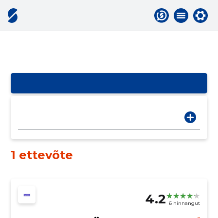
1 ettevõte
4.2
6 hinnangut