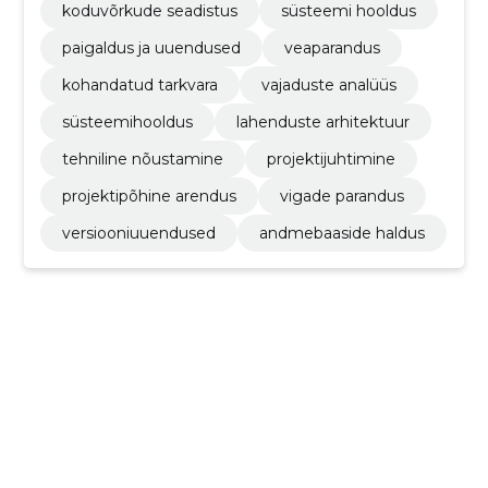
koduvõrkude seadistus
süsteemi hooldus
paigaldus ja uuendused
veaparandus
kohandatud tarkvara
vajaduste analüüs
süsteemihooldus
lahenduste arhitektuur
tehniline nõustamine
projektijuhtimine
projektipõhine arendus
vigade parandus
versiooniuuendused
andmebaaside haldus