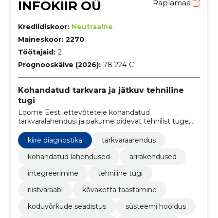
INFOKIIR OÜ
Raplamaa
Krediidiskoor:
Neutraalne
Maineskoor:
2270
Töötajaid:
2
Prognooskäive (2026):
78 224 €
Kohandatud tarkvara ja jätkuv tehniline
tugi
Loome Eesti ettevõtetele kohandatud
tarkvaralahendusi ja pakume pidevat tehnilist tuge,
vähendades vajadust sisearendusmeeskonna järele.
kiire diagnostika
tarkvaraarendus
kohandatud lahendused
ärirakendused
integreerimine
tehniline tugi
riistvaraabi
kõvaketta taastamine
koduvõrkude seadistus
süsteemi hooldus