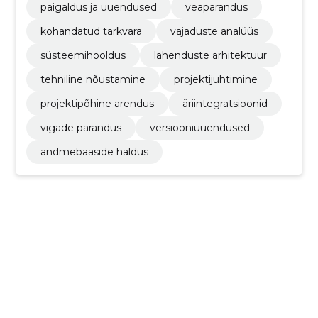
paigaldus ja uuendused
veaparandus
kohandatud tarkvara
vajaduste analüüs
süsteemihooldus
lahenduste arhitektuur
tehniline nõustamine
projektijuhtimine
projektipõhine arendus
äriintegratsioonid
vigade parandus
versiooniuuendused
andmebaaside haldus