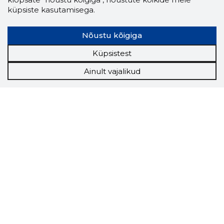
küpsiste kasutamisega.
Nõustu kõigiga
Küpsistest
Ainult vajalikud
Storybook
Chrome laiendus
Storybooki laiendus ütleb Sulle, mis firma
veebilehel Sa parajasti viibid ja kui usaldusväärne
see firma täna on.
LAADI LAIENDUS ALLA