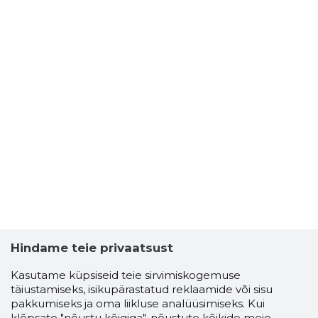
Hindame teie privaatsust
Kasutame küpsiseid teie sirvimiskogemuse
täiustamiseks, isikupärastatud reklaamide või sisu
pakkumiseks ja oma liikluse analüüsimiseks. Kui
klõpsate "nõustu kõigiga", nõustute kõikide meie