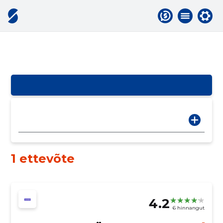
1 ettevõte
4.2
6 hinnangut