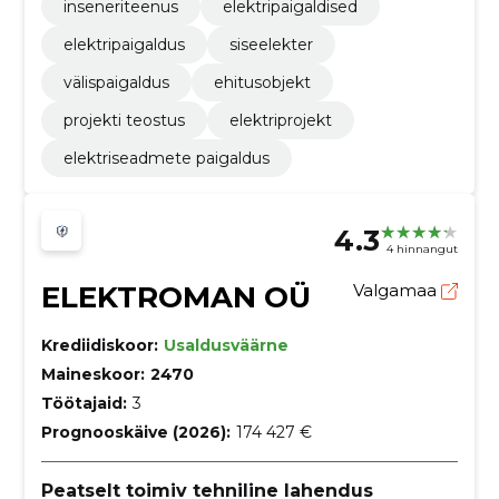
inseneriteenus
elektripaigaldised
elektripaigaldus
siseelekter
välispaigaldus
ehitusobjekt
projekti teostus
elektriprojekt
elektriseadmete paigaldus
4.3
4 hinnangut
ELEKTROMAN OÜ
Valgamaa
Krediidiskoor:
Usaldusväärne
Maineskoor:
2470
Töötajaid:
3
Prognooskäive (2026):
174 427 €
Peatselt toimiv tehniline lahendus