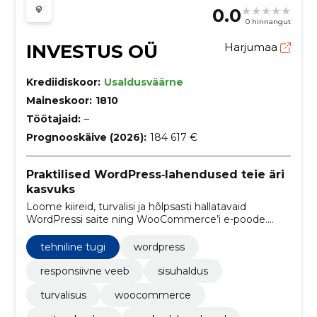
0.0
0 hinnangut
INVESTUS OÜ
Harjumaa
Krediidiskoor:
Usaldusväärne
Maineskoor:
1810
Töötajaid:
–
Prognooskäive (2026):
184 617 €
Praktilised WordPress‑lahendused teie äri
kasvuks
Loome kiireid, turvalisi ja hõlpsasti hallatavaid
WordPressi saite ning WooCommerce’i e-poode.
Pakume SEO-d, reklaami, integratsioone ja hooldust,
et suurendada nähtavust ja müüki.
tehniline tugi
wordpress
responsiivne veeb
sisuhaldus
turvalisus
woocommerce