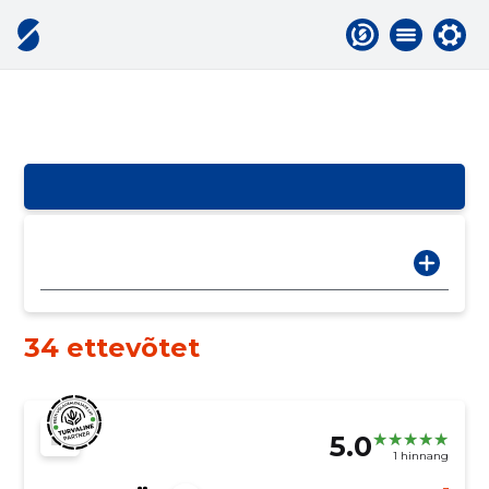
34 ettevõtet
5.0
1 hinnang