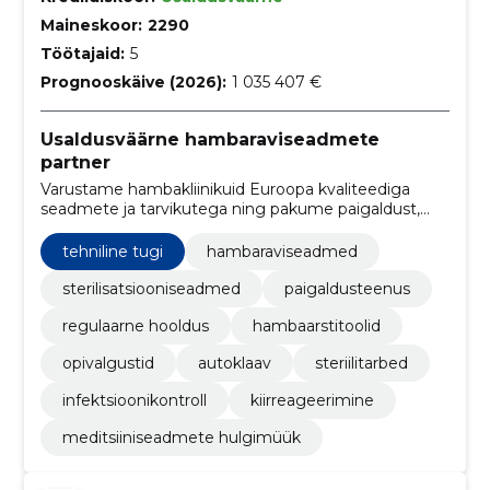
Maineskoor:
2290
Töötajaid:
5
Prognooskäive (2026):
1 035 407 €
Usaldusväärne hambaraviseadmete
partner
Varustame hambakliinikuid Euroopa kvaliteediga
seadmete ja tarvikutega ning pakume paigaldust,
regulaarset hooldust ja kiiret tehnikatuge, et
vähendada seisakuid ja tagada töökindlus.
tehniline tugi
hambaraviseadmed
sterilisatsiooniseadmed
paigaldusteenus
regulaarne hooldus
hambaarstitoolid
opivalgustid
autoklaav
steriilitarbed
infektsioonikontroll
kiirreageerimine
meditsiiniseadmete hulgimüük