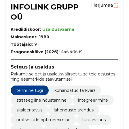
INFOLINK GRUPP
Harjumaa
OÜ
Krediidiskoor:
Usaldusväärne
Maineskoor:
1980
Töötajaid:
9
Prognooskäive (2026):
446 406 €
Selgus ja usaldus
Pakume selget ja usaldusväärset tuge teie otsustes
ning eesmärkide saavutamisel.
tehniline tugi
kohandatud tarkvara
strateegiline nõustamine
integreerimine
skaleeritavus
lahenduste arendus
protsesside optimeerimine
turuanalüüs