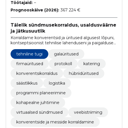
Töötajaid:
–
Prognooskäive (2026):
367 224 €
Täielik sündmusekorraldus, usaldusväärne
ja jätkusuutlik
Korraldame konverentsid ja üritused algusest lõpuni,
kontseptsioonist tehnilise lahenduseni ja paigalduse
läbi. Tagame usaldusväärsed hübriidlahendused,
jätkusuutlikud praktikad ja sujuva juhtimise keerukatel
tehniline tugi
galaüritused
sündmustel.
firmaüritused
protokoll
katering
konverentsikorraldus
hübriidüritused
säästlikkus
logistika
programmi planeerimine
kohapealne juhtimine
virtuaalsed sündmused
veebistriiming
konverentside ja messide korraldamine