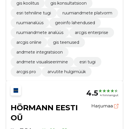
gis koolitus
gis konsultatsioon
esri tehniline tugi
ruumiandmete platvorm
ruumianalüüs
geoinfo lahendused
ruumiandmete analüüs
arcgis enterprise
arcgis online
gis teenused
andmete integratsioon
andmete visualiseerimine
esri tugi
arcgis pro
arvutite hulgimüük
4.5
4 hinnangut
HÖRMANN EESTI
Harjumaa
OÜ