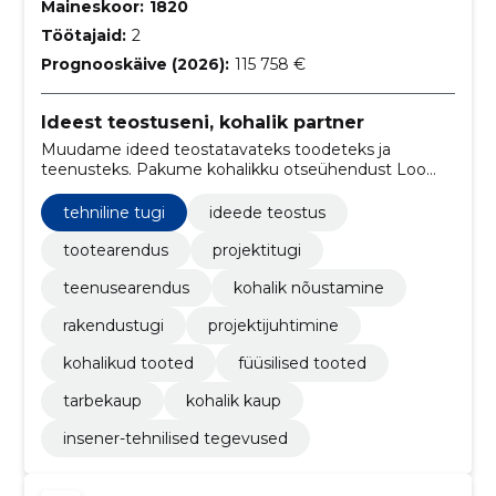
Maineskoor:
1820
Töötajaid:
2
Prognooskäive (2026):
115 758 €
Ideest teostuseni, kohalik partner
Muudame ideed teostatavateks toodeteks ja
teenusteks. Pakume kohalikku otseühendust Loo
asukohast ning kogu protsessi tuge ühest allikast.
tehniline tugi
ideede teostus
tootearendus
projektitugi
teenusearendus
kohalik nõustamine
rakendustugi
projektijuhtimine
kohalikud tooted
füüsilised tooted
tarbekaup
kohalik kaup
insener-tehnilised tegevused