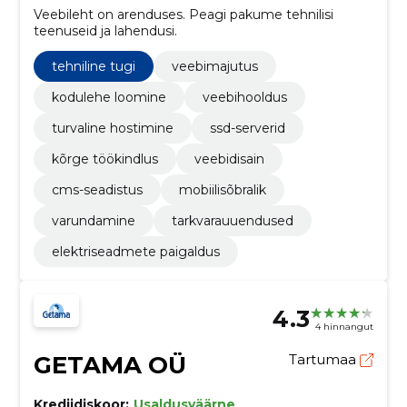
Veebileht on arenduses. Peagi pakume tehnilisi
teenuseid ja lahendusi.
tehniline tugi
veebimajutus
kodulehe loomine
veebihooldus
turvaline hostimine
ssd-serverid
kõrge töökindlus
veebidisain
cms-seadistus
mobiilisõbralik
varundamine
tarkvarauuendused
elektriseadmete paigaldus
4.3
4 hinnangut
GETAMA OÜ
Tartumaa
Krediidiskoor:
Usaldusväärne