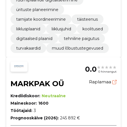
ruumiplaanide digitaliseerimine
ürituste planeerimine
tarnijate koordineerimine
täisteenus
liiklusplaanid
liiklusjuhid
koolitused
digitaalsed plaanid
tehniline paigutus
turvakaardid
muud lõbustustegevused
0.0
0 hinnangut
MARKPAK OÜ
Raplamaa
Krediidiskoor:
Neutraalne
Maineskoor:
1600
Töötajaid:
3
Prognooskäive (2026):
245 892 €