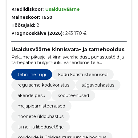
Krediidiskoor:
Usaldusväärne
Maineskoor:
1650
Töötajaid:
2
Prognooskäive (2026):
243 170 €
Usaldusväärne kinnisvara- ja tarnehooldus
Pakume pikaajalist kinnisvarahaldust, puhastustöid ja
tarbepaberi hulgimüüki. Vähendame teie
halduskoormust ja tagame stabiilsed tarneajad.
tehniline tugi
kodu koristusteenused
regulaarne kodukoristus
sügavpuhastus
akende pesu
koduteenused
majapidamisteenused
hoonete üldpuhastus
lume- ja libedusetõrje
koridoride ja ühiskasutusruumide hooldus