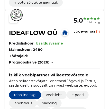
mootorsõidukite jaemüük
5.0
1 hinnang
IDEAFLOW OÜ
Jõgevamaa
Krediidiskoor:
Usaldusväärne
Maineskoor:
2480
Töötajaid:
–
Prognooskäive (2026):
–
Isiklik veebipartner väikeettevõtetele
Aitan mikroettevõtjatel, enamasti Jõgeval ja Tartus,
saada kiirelt ja soodsalt toimivaid veebisaite, e-poode,
brändinguid ning (AI) töövooautomatiseerimist.
Pakun ka veebihooldust, otsingumootori
tehniline tugi
veebileht
e-pood
optimeerimist (SEO) ja kiiret tehnilist tuge
digimaailmas.
lehehaldus
bränding