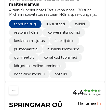
maitseelamus
4-tärni Superior hotell Tartu vanalinnas – 70 tuba,
Michelini soovitatud restoran Hõlm, spaa-lounge ja
kaasaegne sündmuskeskus. Mugav asukoht ning
paketid pulmadeks, romantikaks, kultuuriks ja golfiks.
tehniline tugi
luksustoad
sviidid
restoran hõlm
konverentsiruumid
kesklinna majutus
ärireisijatele
pulmapaketid
hübriidsündmused
gurmeetoit
kohalikud toorained
kõrgetasemeline teenindus
hooajaline menüü
hotellid
4.4
30 hinnangut
SPRINGMAR OÜ
Harjumaa