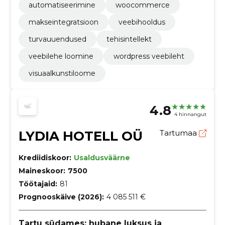
automatiseerimine
woocommerce
makseintegratsioon
veebihooldus
turvauuendused
tehisintellekt
veebilehe loomine
wordpress veebileht
visuaalkunstiloome
4.8
4 hinnangut
LYDIA HOTELL OÜ
Tartumaa
Krediidiskoor:
Usaldusväärne
Maineskoor:
7500
Töötajaid:
81
Prognooskäive (2026):
4 085 511 €
Tartu südames: hubane luksus ja