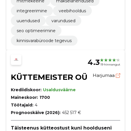
mitmekeelne
makselahendused
integreerimine
veebihooldus
uuendused
varundused
seo optimeerimine
kinnisvarabüroode tegevus
4.3
19 hinnangut
KÜTTEMEISTER OÜ
Harjumaa
Krediidiskoor:
Usaldusväärne
Maineskoor:
1700
Töötajaid:
4
Prognooskäive (2026):
452 517 €
Täisteenus kütteostust kuni hoolduseni