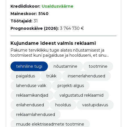
Krediidiskoor:
Usaldusväärne
Maineskoor:
5140
Töötajaid:
31
Prognooskäive (2026):
3 764 730 €
Kujundame ideest valmis reklaami
Pakume terviklikku tuge alates nõustamisest ja
tootmisest kuni paigalduse ja hoolduseni, et sinu
reklaamlahendused jõuaksid valmis kujul ja püsiksid
töökindlad.
tehniline tugi
nõustamine
tootmine
paigaldus
trükk
insenerlahendused
lahenduse valik
projekti algus
reklaamikandjad
valgustatud reklaamid
erilahendused
hooldus
vastupidavus
reklaamlahendused
muude elektriseadmete tootmine