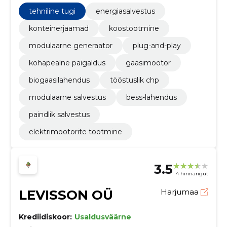
paigaldus, kütusepaindlikkus ja kohalik hooldus
vähendavad riske ja seisakuid.
tehniline tugi
energiasalvestus
konteinerjaamad
koostootmine
modulaarne generaator
plug-and-play
kohapealne paigaldus
gaasimootor
biogaasilahendus
tööstuslik chp
modulaarne salvestus
bess-lahendus
paindlik salvestus
elektrimootorite tootmine
3.5
4 hinnangut
LEVISSON OÜ
Harjumaa
Krediidiskoor:
Usaldusväärne