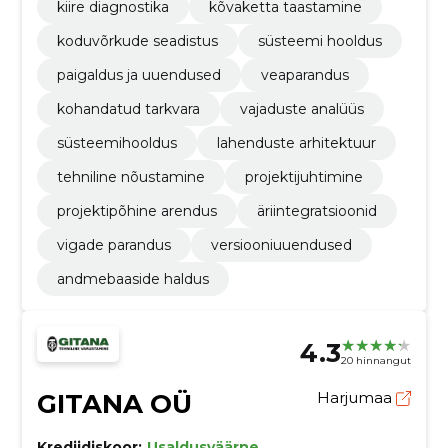
kiire diagnostika
kõvaketta taastamine
koduvõrkude seadistus
süsteemi hooldus
paigaldus ja uuendused
veaparandus
kohandatud tarkvara
vajaduste analüüs
süsteemihooldus
lahenduste arhitektuur
tehniline nõustamine
projektijuhtimine
projektipõhine arendus
äriintegratsioonid
vigade parandus
versiooniuuendused
andmebaaside haldus
4.3
20 hinnangut
GITANA OÜ
Harjumaa
Krediidiskoor:
Usaldusväärne