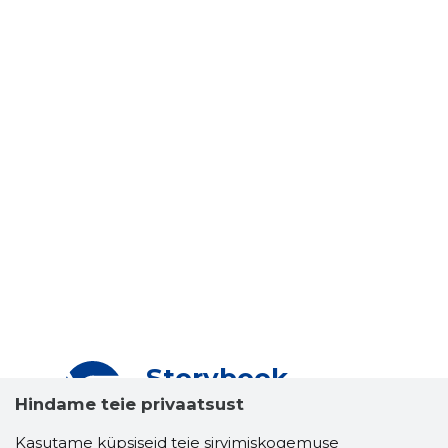
Storybook
Chrome laiendus
Hindame teie privaatsust
Kasutame küpsiseid teie sirvimiskogemuse
Storybooki laiendus ütleb Sulle, mis firma