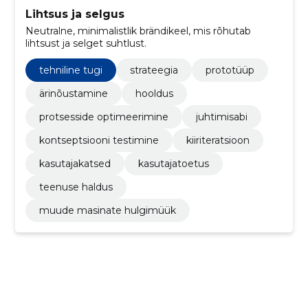
Lihtsus ja selgus
Neutralne, minimalistlik brändikeel, mis rõhutab
lihtsust ja selget suhtlust.
tehniline tugi
strateegia
prototüüp
ärinõustamine
hooldus
protsesside optimeerimine
juhtimisabi
kontseptsiooni testimine
kiiriteratsioon
kasutajakatsed
kasutajatoetus
teenuse haldus
muude masinate hulgimüük