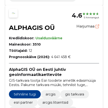
4.6
5 hinnangut
ALPHAGIS OÜ
Harjumaa
Krediidiskoor:
Usaldusväärne
Maineskoor:
3510
Töötajaid:
12
Prognooskäive (2026):
4 641 458 €
AlphaGIS OÜ on Eesti juhtiv
geoinformaatikaettevõte
GIS-tarkvara tootja Esri toodete ametlik edasimüüja
Eestis. Pakume tarkvara müüki, tehnilist tuge,
koolitusi, konsultatsiooni ning kaardirakenduste
lahendusi.
tehniline tugi
arcgis
gis tarkvara
esri partner
arcgis litsentsid