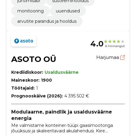
juhtimisabi
süsteemihooldus
monitooring
uuendused
arvutite parandus ja hooldus
4.0
6 hinnangut
ASOTO OÜ
Harjumaa
Krediidiskoor:
Usaldusväärne
Maineskoor:
1900
Töötajaid:
1
Prognooskäive (2026):
4 395 502 €
Modulaarne, paindlik ja usaldusväärne
energia
Me valmistame konteiner‑tüüpi gaasimootoriga
jõuüksusi ja skaleeritavaid akulahendusi. Kiire