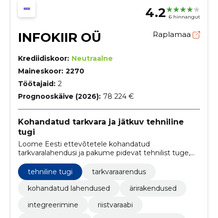
4.2
6 hinnangut
INFOKIIR OÜ
Raplamaa
Krediidiskoor:
Neutraalne
Maineskoor:
2270
Töötajaid:
2
Prognooskäive (2026):
78 224 €
Kohandatud tarkvara ja jätkuv tehniline
tugi
Loome Eesti ettevõtetele kohandatud
tarkvaralahendusi ja pakume pidevat tehnilist tuge,
vähendades vajadust sisearendusmeeskonna järele.
tehniline tugi
tarkvaraarendus
kohandatud lahendused
ärirakendused
integreerimine
riistvaraabi