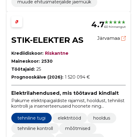
muude ehitusmaterjalide jaemüük
4.7
60 hinnangut
STIK-ELEKTER AS
Järvamaa
Krediidiskoor:
Riskantne
Maineskoor:
2530
Töötajaid:
25
Prognooskäive (2026):
1 520 094 €
Elektrilahendused, mis töötavad kindlalt
Pakume elektripaigaldiste rajamist, hooldust, tehnilist
kontrolli ja insenerteenuseid hoonete ning
taristuprojektide jaoks. Aitame tagada ohutuse,
vastavuse ja töökindluse.
tehniline tugi
elektritööd
hooldus
tehniline kontroll
mõõtmised