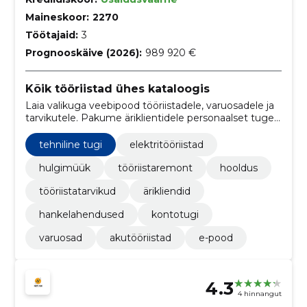
Maineskoor:
2270
Töötajaid:
3
Prognooskäive (2026):
989 920 €
Kõik tööriistad ühes kataloogis
Laia valikuga veebipood tööriistadele, varuosadele ja
tarvikutele. Pakume äriklientidele personaalset tuge,
hooldust ning Balti regiooni kohaletoimetamist.
tehniline tugi
elektritööriistad
hulgimüük
tööriistaremont
hooldus
tööriistatarvikud
ärikliendid
hankelahendused
kontotugi
varuosad
akutööriistad
e-pood
4.3
4 hinnangut