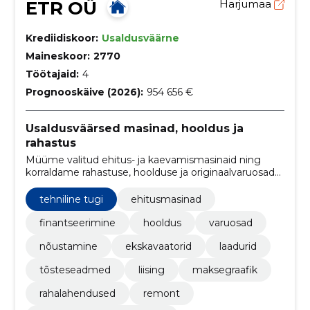
ETR OÜ
Harjumaa
Krediidiskoor:
Usaldusväärne
Maineskoor:
2770
Töötajaid:
4
Prognooskäive (2026):
954 656 €
Usaldusväärsed masinad, hooldus ja
rahastus
Müüme valitud ehitus- ja kaevamismasinaid ning
korraldame rahastuse, hoolduse ja originaalvaruosade
tarne. Anname personaalse nõu, et valida õige masin
ja vähendada seisakuid.
tehniline tugi
ehitusmasinad
finantseerimine
hooldus
varuosad
nõustamine
ekskavaatorid
laadurid
tõsteseadmed
liising
maksegraafik
rahalahendused
remont