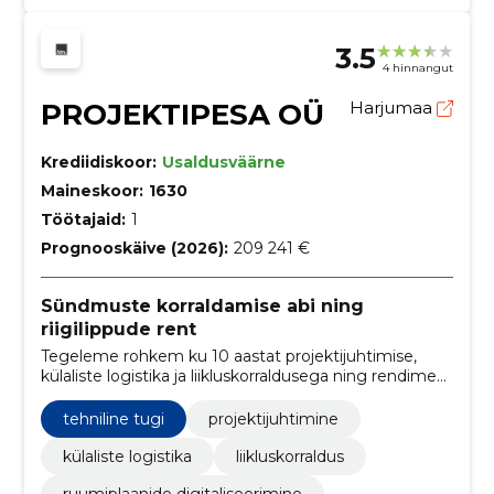
3.5
4 hinnangut
PROJEKTIPESA OÜ
Harjumaa
Krediidiskoor:
Usaldusväärne
Maineskoor:
1630
Töötajaid:
1
Prognooskäive (2026):
209 241 €
Sündmuste korraldamise abi ning
riigilippude rent
Tegeleme rohkem ku 10 aastat projektijuhtimise,
külaliste logistika ja liikluskorraldusega ning rendime
riigilippe ning raadiosaatjaid sündmuste
korraldamiseks.
tehniline tugi
projektijuhtimine
külaliste logistika
liikluskorraldus