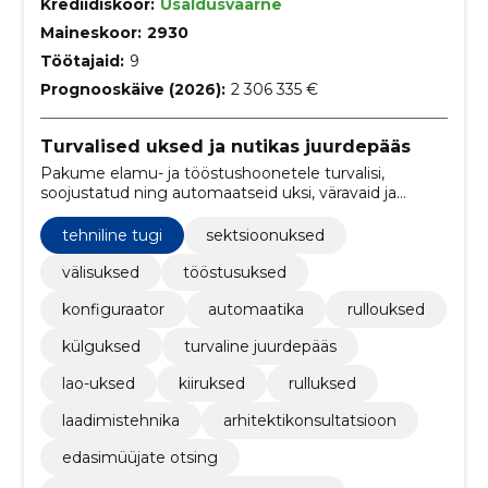
Krediidiskoor:
Usaldusväärne
Maineskoor:
2930
Töötajaid:
9
Prognooskäive (2026):
2 306 335 €
Turvalised uksed ja nutikas juurdepääs
Pakume elamu- ja tööstushoonetele turvalisi,
soojustatud ning automaatseid uksi, väravaid ja
laotehnikaid. Toetame planeerimist, edasimüüjaid
ning pakume CO2‑neutraalseid valikuid ilma
tehniline tugi
sektsioonuksed
lisakuluta.
välisuksed
tööstusuksed
konfiguraator
automaatika
rullouksed
külguksed
turvaline juurdepääs
lao-uksed
kiiruksed
rulluksed
laadimistehnika
arhitektikonsultatsioon
edasimüüjate otsing