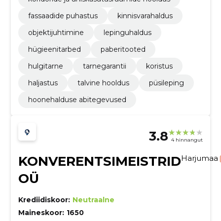
fassaadide puhastus
kinnisvarahaldus
objektijuhtimine
lepinguhaldus
hügieenitarbed
paberitooted
hulgitarne
tarnegarantii
koristus
haljastus
talvine hooldus
püsileping
hoonehalduse abitegevused
3.8
4 hinnangut
KONVERENTSIMEISTRID
Harjumaa
OÜ
Krediidiskoor:
Neutraalne
Maineskoor:
1650