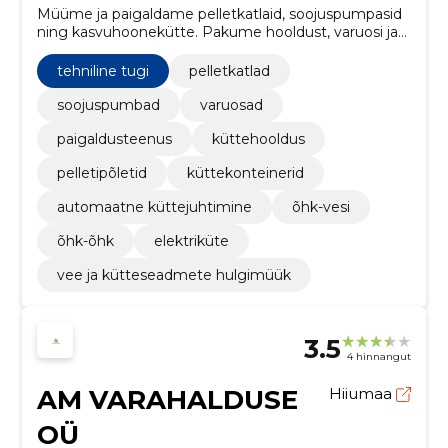
Müüme ja paigaldame pelletkatlaid, soojuspumpasid
ning kasvuhoonekütte. Pakume hooldust, varuosi ja
tehnilist tuge, et tagada töökindlus ja pikk kasutusiga.
tehniline tugi
pelletkatlad
soojuspumbad
varuosad
paigaldusteenus
küttehooldus
pelletipõletid
küttekonteinerid
automaatne küttejuhtimine
õhk-vesi
õhk-õhk
elektriküte
vee ja kütteseadmete hulgimüük
3.5
4 hinnangut
AM VARAHALDUSE
Hiiumaa
OÜ