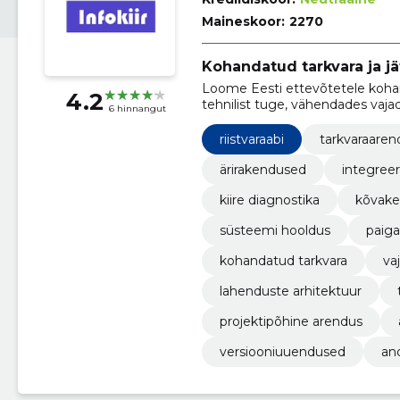
Maineskoor:
2270
Kohandatud tarkvara ja jä
Loome Eesti ettevõtetele koha
4.2
tehnilist tuge, vähendades vaj
6 hinnangut
riistvaraabi
tarkvaraaren
ärirakendused
integree
kiire diagnostika
kõvake
süsteemi hooldus
paiga
kohandatud tarkvara
va
lahenduste arhitektuur
projektipõhine arendus
versiooniuuendused
an