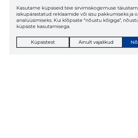
Kasutame küpsiseid teie sirvimiskogemuse täiustami
isikupärastatud reklaamide või sisu pakkumiseks ja o
analüüsimiseks. Kui klõpsate "nõustu kõigiga", nõust
küpsiste kasutamisega.
Küpsistest
Ainult vajalikud
Nõ
Storybo
Storybook
firma v
kui usa
Chrome laiendus
LAADI