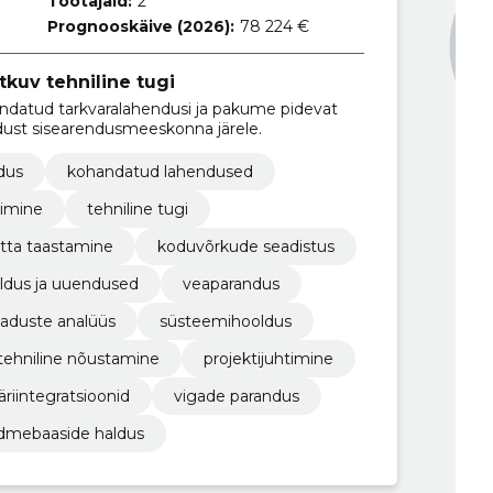
Töötajaid:
2
Prognooskäive (2026):
78 224 €
tkuv tehniline tugi
ndatud tarkvaralahendusi ja pakume pidevat
adust sisearendusmeeskonna järele.
dus
kohandatud lahendused
rimine
tehniline tugi
tta taastamine
koduvõrkude seadistus
ldus ja uuendused
veaparandus
jaduste analüüs
süsteemihooldus
tehniline nõustamine
projektijuhtimine
äriintegratsioonid
vigade parandus
dmebaaside haldus