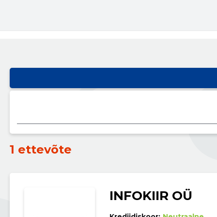
1 ettevõte
INFOKIIR OÜ
Krediidiskoor:
Neutraalne