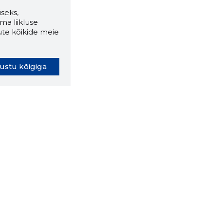
seks,
ma liikluse
ute kõikide meie
ustu kõigiga
oki laiendus ütleb Sulle, mis
eebilehel Sa parajasti viibid ja
ldusväärne see firma täna on.
 LAIENDUS ALLA