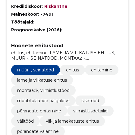
Krediidiskoor:
Riskantne
Maineskoor:
-7491
Töötajaid:
–
Prognooskäive (2026):
–
Hoonete ehitustööd
ehitus, ehitamine, LAME JA VIILKATUSE EHITUS,
MÜÜRI-, SEINATÖÖD, MONTAAŽI-,
VIIMISTLUSTÖÖD, MÖÖBLIPLAATIDE PAIGALDUS,
sisetööd, Põrandate ehitamine, Viimistlusdetailid,
müüri-, seinatööd
ehitus
ehitamine
välitööd
lame ja viilkatuse ehitus
montaaži-, viimistlustööd
mööbliplaatide paigaldus
sisetööd
põrandate ehitamine
viimistlusdetailid
välitööd
viil- ja lamekatuste ehitus
põrandate valamine