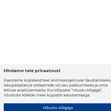
Hindame teie privaatsust
Kasutame küpsiseid teie sirvimiskogemuse täiustamiseks,
isikupärastatud reklaamide või sisu pakkumiseks ja oma
liikluse analüüsimiseks. Kui klõpsate "nõustu kõigiga",
nõustute kõikide meie küpsiste kasutamisega.
Storybook
Nõustu kõigiga