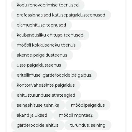
kodu renoveerimise teenused
professionaalsed katusepaigaldusteenused
elamuehituse teenused
kaubandusliku ehituse teenused
mööbli kokkupaneku teenus
akende paigaldusteenus
uste paigaldusteenus
eritellimusel garderoobide paigaldus
kontorivaheseinte paigaldus
ehitusturunduse strateegiad
seinaehituse tehnika
mööblipaigaldus
akand ja uksed
mööbli montaaž
garderoobide ehitus
turundus, seining