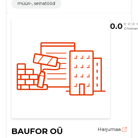
müüri-, seinatööd
0.0
0 hinna
BAUFOR OÜ
Harjumaa