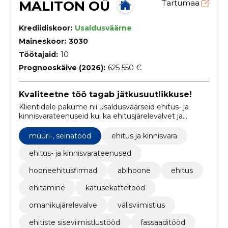
MALITON OÜ
Tartumaa
Krediidiskoor:
Usaldusväärne
Maineskoor:
3030
Töötajaid:
10
Prognooskäive (2026):
625 550 €
Kvaliteetne töö tagab jätkusuutlikkuse!
Klientidele pakume nii usaldusväärseid ehitus- ja
kinnisvarateenuseid kui ka ehitusjärelevalvet ja
kvaliteedikontrolli, et teie projektide tulemus oleks
teile meelepärane.
müüri-, seinatööd
ehitus ja kinnisvara
ehitus- ja kinnisvarateenused
hooneehitusfirmad
abihoone
ehitus
ehitamine
katusekattetööd
omanikujärelevalve
välisviimistlus
ehitiste siseviimistlustööd
fassaaditööd