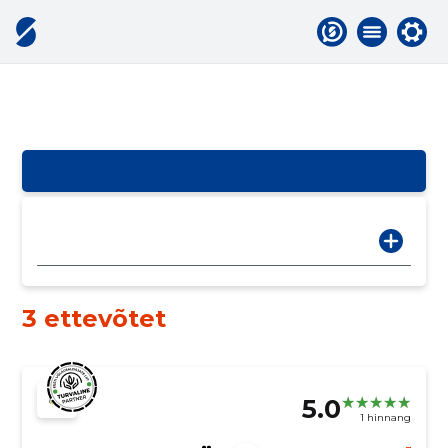
3 ettevõtet
5.0
1 hinnang