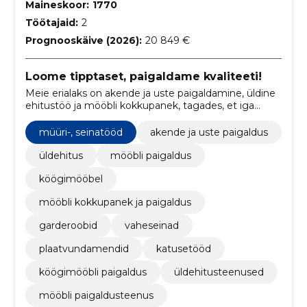
Maineskoor:
1770
Töötajaid:
2
Prognooskäive (2026):
20 849 €
Loome tipptaset, paigaldame kvaliteeti!
Meie erialaks on akende ja uste paigaldamine, üldine
ehitustöö ja mööbli kokkupanek, tagades, et iga
projekt vastab meie kõrgetele standarditele.
müüri-, seinatööd
akende ja uste paigaldus
üldehitus
mööbli paigaldus
köögimööbel
mööbli kokkupanek ja paigaldus
garderoobid
vaheseinad
plaatvundamendid
katusetööd
köögimööbli paigaldus
üldehitusteenused
mööbli paigaldusteenus