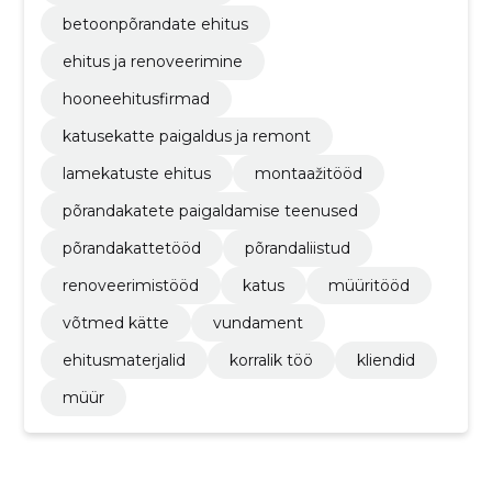
betoonpõrandate ehitus
ehitus ja renoveerimine
hooneehitusfirmad
katusekatte paigaldus ja remont
lamekatuste ehitus
montaažitööd
põrandakatete paigaldamise teenused
põrandakattetööd
põrandaliistud
renoveerimistööd
katus
müüritööd
võtmed kätte
vundament
ehitusmaterjalid
korralik töö
kliendid
müür