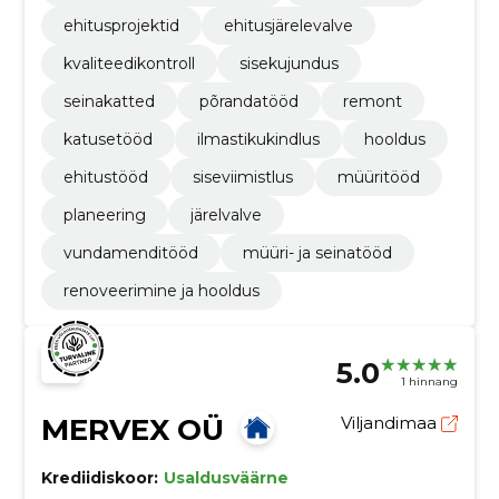
ehitusprojektid
ehitusjärelevalve
kvaliteedikontroll
sisekujundus
seinakatted
põrandatööd
remont
katusetööd
ilmastikukindlus
hooldus
ehitustööd
siseviimistlus
müüritööd
planeering
järelvalve
vundamenditööd
müüri- ja seinatööd
renoveerimine ja hooldus
5.0
1 hinnang
MERVEX OÜ
Viljandimaa
Krediidiskoor:
Usaldusväärne