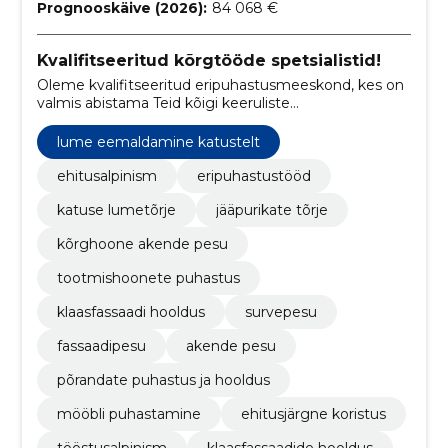
Prognooskäive (2026):
84 068 €
Kvalifitseeritud kõrgtööde spetsialistid!
Oleme kvalifitseeritud eripuhastusmeeskond, kes on
valmis abistama Teid kõigi keeruliste
puhastustöödega.
lume eemaldamine katustelt
ehitusalpinism
eripuhastustööd
katuse lumetõrje
jääpurikate tõrje
kõrghoone akende pesu
tootmishoonete puhastus
klaasfassaadi hooldus
survepesu
fassaadipesu
akende pesu
põrandate puhastus ja hooldus
mööbli puhastamine
ehitusjärgne koristus
tööstusalpinism
klaasfassaadide hooldus