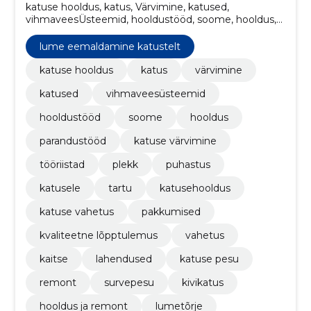
katuse hooldus, katus, Värvimine, katused,
vihmaveesÜsteemid, hooldustööd, soome, hooldus,
parandustööd, Katuse värvimine
lume eemaldamine katustelt
katuse hooldus
katus
värvimine
katused
vihmaveesüsteemid
hooldustööd
soome
hooldus
parandustööd
katuse värvimine
tööriistad
plekk
puhastus
katusele
tartu
katusehooldus
katuse vahetus
pakkumised
kvaliteetne lõpptulemus
vahetus
kaitse
lahendused
katuse pesu
remont
survepesu
kivikatus
hooldus ja remont
lumetõrje