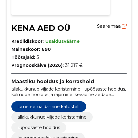
KENA AED OÜ
Saaremaa
Krediidiskoor:
Usaldusväärne
Maineskoor:
690
Töötajaid:
3
Prognooskäive (2026):
31 217 €
Maastiku hooldus ja korrashoid
allakukkunud viljade koristamine, ilupõõsaste hooldus,
kalmude hooldus ja rajamine, kevadine aedade
hooldamine, kuivanud suvelillede ära lõikamine,
marjapõõsaste hooldus, muru niitmine, muru
lume eemaldamine katustelt
trimmerdamine, lumekoristus hoovidelt, lume
eemaldamine katustelt
allakukkunud viljade koristamine
ilupõõsaste hooldus
kalmude hooldus ja rajamine