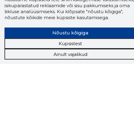
isikupärastatud reklaamide või sisu pakkumiseks ja oma
Storybooki laiendus ütleb Sulle, mis firma
liikluse analüüsimiseks. Kui klõpsate "nõustu kõigiga",
veebilehel Sa parajasti viibid ja kui usaldusväärne
nõustute kõikide meie küpsiste kasutamisega.
see firma täna on.
LAADI LAIENDUS ALLA
Nõustu kõigiga
Küpsistest
Näed helistaja tausta!
Storybooki Äpp toob
Sinuni
OTSEKONTAKTID
400 000 Eesti
Ainult vajalikud
ettevõtte ja isikute kohta (juhid, ametnikud).
Andmed on rikastatud maksevõime ja
finantsinfoga.
Tööriistad
Sooduspakkumised
Hanked
Tööturg
Sihtkliendid
Rakendused