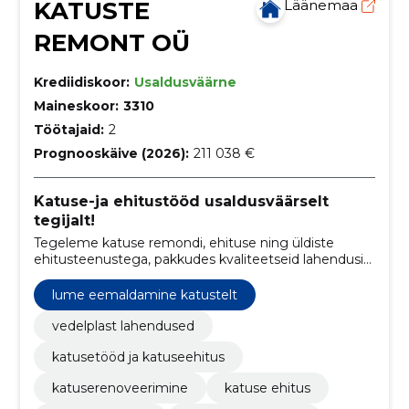
KATUSTE
Läänemaa
REMONT OÜ
Krediidiskoor:
Usaldusväärne
Maineskoor:
3310
Töötajaid:
2
Prognooskäive (2026):
211 038 €
Katuse-ja ehitustööd usaldusväärselt
tegijalt!
Tegeleme katuse remondi, ehituse ning üldiste
ehitusteenustega, pakkudes kvaliteetseid lahendusi
ja turvalisust koduomanikele.
lume eemaldamine katustelt
vedelplast lahendused
katusetööd ja katuseehitus
katuserenoveerimine
katuse ehitus