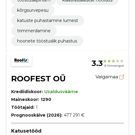
kõrgsurvepesu
katuste puhastamine lumest
trimmerdamine
hoonete tööstuslik puhastus
3.3
6 hinnangut
ROOFEST OÜ
Valgamaa
Krediidiskoor:
Usaldusväärne
Maineskoor:
1290
Töötajaid:
1
Prognooskäive (2026):
477 291 €
Katusetööd