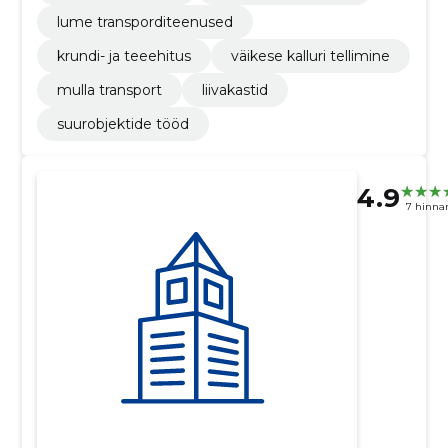
lume transporditeenused
krundi- ja teeehitus
väikese kalluri tellimine
mulla transport
liivakastid
suurobjektide tööd
4.9
7 hinna