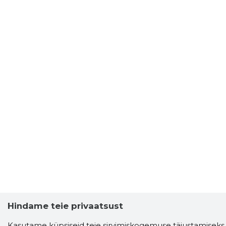
Storybook
Hindame teie privaatsust
Chrome laiendus
Kasutame küpsiseid teie sirvimiskogemuse täiustamiseks,