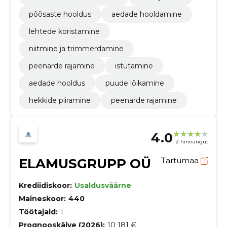
põõsaste hooldus
aedade hooldamine
lehtede koristamine
niitmine ja trimmerdamine
peenarde rajamine
istutamine
aedade hooldus
puude lõikamine
hekkide piiramine
peenarde rajamine
4.0
2 hinnangut
ELAMUSGRUPP OÜ
Tartumaa
Krediidiskoor:
Usaldusväärne
Maineskoor:
440
Töötajaid:
1
Prognooskäive (2026):
10 181 €