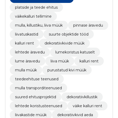
platside ja teede ehitus
väikekalluri tellimine
mulla, killustiku, liiva müük
pinnase äravedu
liivatuskastid
suurte objektide tööd
kalluri rent
dekoratiivkivide müük
lehtede äravedu
lumekoristus katuselt
lume äravedu
liiva müük
kalluri rent
mulla müük
purustatud kivi müük
teedeehituse teenused
mulla transporditeenused
suured ehitusprojektid
dekoratiivkillustik
lehtede koristusteenused
väike kalluri rent
liivakastide müük
dekoratiivkivid aeda