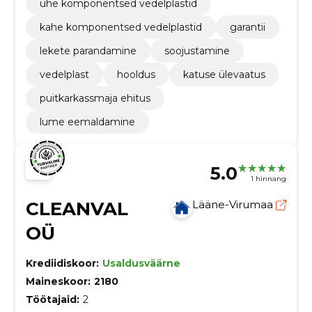
ühe komponentsed vedelplastid
kahe komponentsed vedelplastid
garantii
lekete parandamine
soojustamine
vedelplast
hooldus
katuse ülevaatus
puitkarkassmaja ehitus
lume eemaldamine
5.0
1 hinnang
CLEANVAL
Lääne-Virumaa
OÜ
Krediidiskoor:
Usaldusväärne
Maineskoor:
2180
Töötajaid:
2