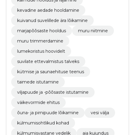
kevadine aedade hooldamine
kuivanud suvelillede ära lõikamine
marjapõõsaste hooldus
muru niitmine
muru trimmerdamine
lumekoristus hoovidelt
suvilate ettevalmistus talveks
kütmise ja saunaehituse teenus
taimede istutamine
viljapuude ja -põõsaste istutamine
väikevormide ehitus
õuna- ja pirnipuude lõikamine
vesi välja
külmumisohtlikud kohad
külmumisvastane vedelik
aia kujundus