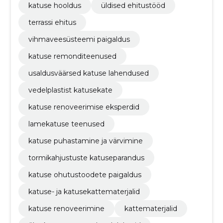
katuse hooldus
üldised ehitustööd
terrassi ehitus
vihmaveesüsteemi paigaldus
katuse remonditeenused
usaldusväärsed katuse lahendused
vedelplastist katusekate
katuse renoveerimise eksperdid
lamekatuse teenused
katuse puhastamine ja värvimine
tormikahjustuste katuseparandus
katuse ohutustoodete paigaldus
katuse- ja katusekattematerjalid
katuse renoveerimine
kattematerjalid