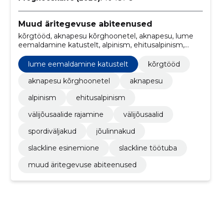
Muud äritegevuse abiteenused
kõrgtööd, aknapesu kõrghoonetel, aknapesu, lume
eemaldamine katustelt, alpinism, ehitusalpinism,
välijõusaalide rajamine, Välijõusaalid, Spordiväljakud,
jõulinnakud
lume eemaldamine katustelt
kõrgtööd
aknapesu kõrghoonetel
aknapesu
alpinism
ehitusalpinism
välijõusaalide rajamine
välijõusaalid
spordiväljakud
jõulinnakud
slackline esinemione
slackline töötuba
muud äritegevuse abiteenused