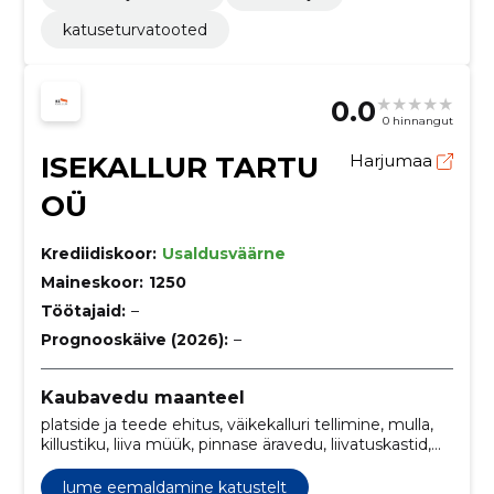
katuseturvatooted
0.0
0 hinnangut
ISEKALLUR TARTU
Harjumaa
OÜ
Krediidiskoor:
Usaldusväärne
Maineskoor:
1250
Töötajaid:
–
Prognooskäive (2026):
–
Kaubavedu maanteel
platside ja teede ehitus, väikekalluri tellimine, mulla,
killustiku, liiva müük, pinnase äravedu, liivatuskastid,
suurte objektide tööd, kalluri rent, dekoratiivkivide
müük, lehtede äravedu, lumekoristus katuselt
lume eemaldamine katustelt