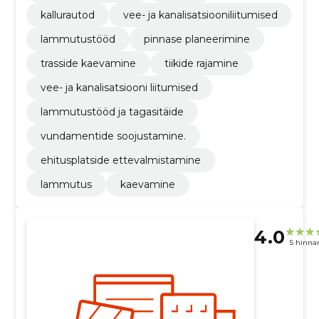
kallurautod
vee- ja kanalisatsiooniliitumised
lammutustööd
pinnase planeerimine
trasside kaevamine
tiikide rajamine
vee- ja kanalisatsiooni liitumised
lammutustööd ja tagasitäide
vundamentide soojustamine.
ehitusplatside ettevalmistamine
lammutus
kaevamine
4.0
5 hinna