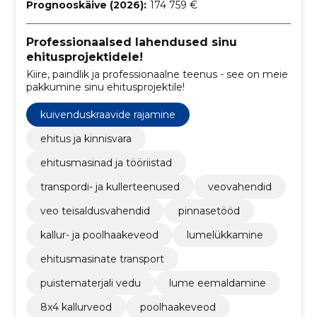
Prognooskäive (2026):
174 759 €
Professionaalsed lahendused sinu
ehitusprojektidele!
Kiire, paindlik ja professionaalne teenus - see on meie
pakkumine sinu ehitusprojektile!
kuivenduskraavide rajamine
ehitus ja kinnisvara
ehitusmasinad ja tööriistad
transpordi- ja kullerteenused
veovahendid
veo teisaldusvahendid
pinnasetööd
kallur- ja poolhaakeveod
lumelükkamine
ehitusmasinate transport
puistematerjali vedu
lume eemaldamine
​8x4 kallurveod
poolhaakeveod