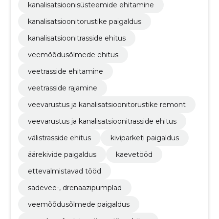
kanalisatsioonisüsteemide ehitamine
kanalisatsioonitorustike paigaldus
kanalisatsioonitrasside ehitus
veemõõdusõlmede ehitus
veetrasside ehitamine
veetrasside rajamine
veevarustus ja kanalisatsioonitorustike remont
veevarustus ja kanalisatsioonitrasside ehitus
välistrasside ehitus
kiviparketi paigaldus
äärekivide paigaldus
kaevetööd
ettevalmistavad tööd
sadevee-, drenaazipumplad
veemõõdusõlmede paigaldus