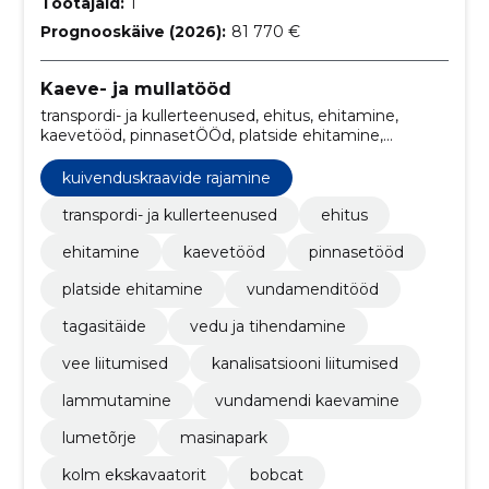
Töötajaid:
1
Prognooskäive (2026):
81 770 €
Kaeve- ja mullatööd
transpordi- ja kullerteenused, ehitus, ehitamine,
kaevetööd, pinnasetÖÖd, platside ehitamine,
vundamenditööd, tagasitäide, vedu ja tihendamine,
vee liitumised
kuivenduskraavide rajamine
transpordi- ja kullerteenused
ehitus
ehitamine
kaevetööd
pinnasetööd
platside ehitamine
vundamenditööd
tagasitäide
vedu ja tihendamine
vee liitumised
kanalisatsiooni liitumised
lammutamine
vundamendi kaevamine
lumetõrje
masinapark
kolm ekskavaatorit
bobcat