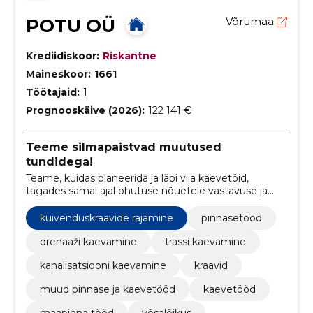
POTU OÜ
Võrumaa
Krediidiskoor:
Riskantne
Maineskoor:
1661
Töötajaid:
1
Prognooskäive (2026):
122 141 €
Teeme silmapaistvad muutused
tundidega!
Teame, kuidas planeerida ja läbi viia kaevetöid,
tagades samal ajal ohutuse nõuetele vastavuse ja
järgides keskkonnasäästlikkuse põhimõtteid.
kuivenduskraavide rajamine
pinnasetööd
drenaaži kaevamine
trassi kaevamine
kanalisatsiooni kaevamine
kraavid
muud pinnase ja kaevetööd
kaevetööd