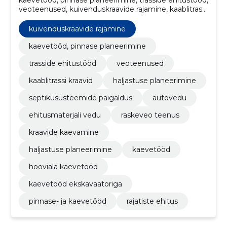
kaevetööd, pinnase planeerimine, trasside ehitustööd,
veoteenused, kuivenduskraavide rajamine, kaablitrassi
kraavid, haljastuse planeerimine, septikusüsteemide
paigaldus, autovedu, ehitusmaterjali vedu, raskeveo
kuivenduskraavide rajamine
teenus
kaevetööd, pinnase planeerimine
trasside ehitustööd
veoteenused
kaablitrassi kraavid
haljastuse planeerimine
septikusüsteemide paigaldus
autovedu
ehitusmaterjali vedu
raskeveo teenus
kraavide kaevamine
haljastuse planeerimine
kaevetööd
hooviala kaevetööd
kaevetööd ekskavaatoriga
pinnase- ja kaevetööd
rajatiste ehitus