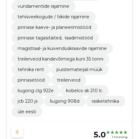
vundamentide rajamine
tehisveekogude / tiikide rajamine
pinnase kaeve- ja planeerimistööd
pinnase tagasitäited, -laadimistööd
magistraal- ja kuivenduskraavide rajamine
treilerveod kandevõimega kuni 35 tonni
tehnika rent
puistematerjali müük
pinnasetööd
treilerveod
liugong clg 922e
kobe lco s k 2 10 lc
jcb 220 js
liugong 908d
rasketehnika
üle eesti
5.0
1 hinnang