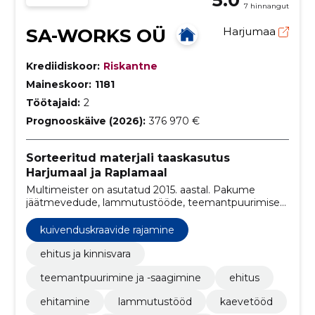
7 hinnangut
SA-WORKS OÜ
Harjumaa
Krediidiskoor:
Riskantne
Maineskoor:
1181
Töötajaid:
2
Prognooskäive (2026):
376 970 €
Sorteeritud materjali taaskasutus
Harjumaal ja Raplamaal
Multimeister on asutatud 2015. aastal. Pakume
jäätmevedude, lammutustööde, teemantpuurimise
ja teemantsaagimise teenust.
kuivenduskraavide rajamine
ehitus ja kinnisvara
teemantpuurimine ja -saagimine
ehitus
ehitamine
lammutustööd
kaevetööd