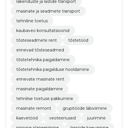
rakenduste ja lastide transport
masinate ja seadmete transport
tehniline toetus
kaubaveo konsultatsioonid
tõsteseadmete rent
tõstetööd
erinevad tõsteseadmed
tõstetehnika paigaldamine
tõstetehnika paigalduse hooldamine
erinevate masinate rent
masinate paigaldamine
tehnilise toetuse pakkumine
masinate remont
grupitööde läbiviimine
kaevetööd
veoteenused
juurimine
pinnase planeerimine
trasside kaevamine