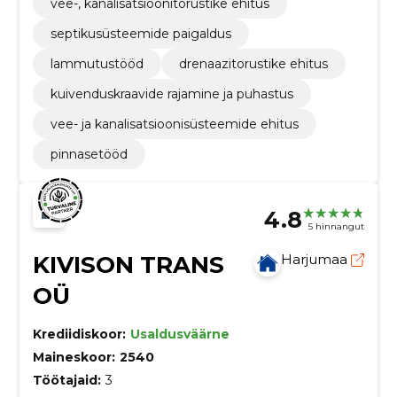
vee-, kanalisatsioonitorustike ehitus
septikusüsteemide paigaldus
lammutustööd
drenaazitorustike ehitus
kuivenduskraavide rajamine ja puhastus
vee- ja kanalisatsioonisüsteemide ehitus
pinnasetööd
4.8
5 hinnangut
KIVISON TRANS
Harjumaa
OÜ
Krediidiskoor:
Usaldusväärne
Maineskoor:
2540
Töötajaid:
3