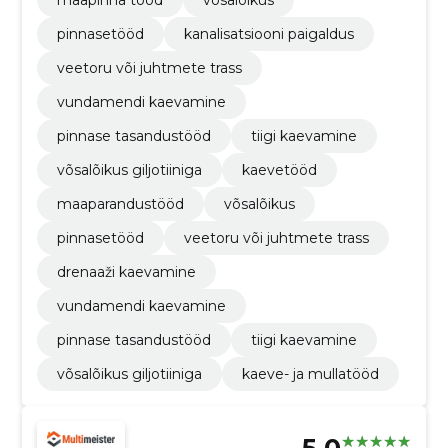
maapinna tööd
võsalõikus
pinnasetööd
kanalisatsiooni paigaldus
veetoru või juhtmete trass
vundamendi kaevamine
pinnase tasandustööd
tiigi kaevamine
võsalõikus giljotiiniga
kaevetööd
maaparandustööd
võsalõikus
pinnasetööd
veetoru või juhtmete trass
drenaaži kaevamine
vundamendi kaevamine
pinnase tasandustööd
tiigi kaevamine
võsalõikus giljotiiniga
kaeve- ja mullatööd
5.0