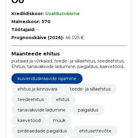
OÜ
Krediidiskoor:
Usaldusväärne
Maineskoor:
570
Töötajaid:
–
Prognooskäive (2026):
46 025 €
Maanteede ehitus
puitaiad ja võrkaiad, teede- ja sillaehitus, teedeehitus,
Ehitus, tänavakivide ladumine, paigaldus, kaevetööd,
müük, piirdeaedade paigaldus, ehitusettevõte
kuivenduskraavide rajamine
ehitus ja kinnisvara
teede- ja sillaehitus
teedeehitus
ehitus
tänavakivide ladumine
paigaldus
kaevetööd
müük
piirdeaedade paigaldus
ehitusettevõte