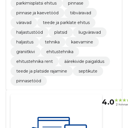
parkimisplatsi ehitus
pinnase
pinnase ja kaevetööd
tiibväravad
väravad
teede ja parklate ehitus
haljastustööd
platsid
liugväravad
haljastus
tehnika
kaevamine
graniitkivi
ehitustehnika
ehitustehnika rent
äärekivide paigaldus
teede ja platside rajamine
septikute
pinnasetööd
4.0
2 hinna