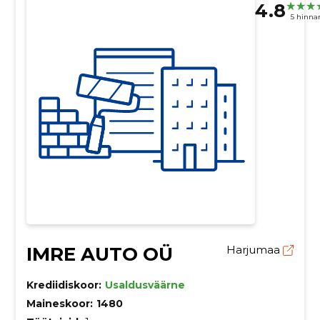
4.8
5 hinna
IMRE AUTO OÜ
Harjumaa
Krediidiskoor:
Usaldusväärne
Maineskoor:
1480