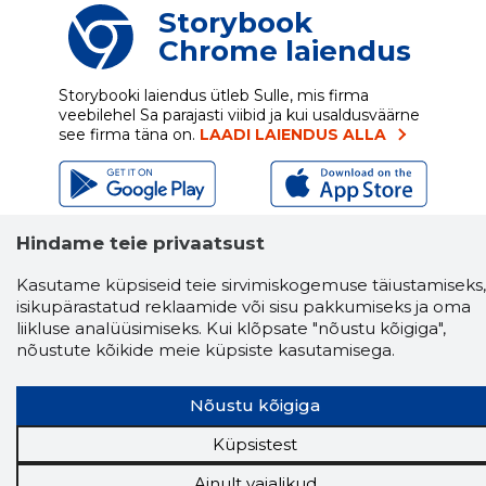
Storybook
Chrome laiendus
Storybooki laiendus ütleb Sulle, mis firma
veebilehel Sa parajasti viibid ja kui usaldusväärne
see firma täna on.
LAADI LAIENDUS ALLA
Näed helistaja tausta!
Storybooki Äpp toob
Hindame teie privaatsust
Sinuni
OTSEKONTAKTID
400 000 Eesti
ettevõtte ja isikute kohta (juhid, ametnikud).
Kasutame küpsiseid teie sirvimiskogemuse täiustamiseks,
Andmed on rikastatud maksevõime ja
isikupärastatud reklaamide või sisu pakkumiseks ja oma
finantsinfoga.
liikluse analüüsimiseks. Kui klõpsate "nõustu kõigiga",
nõustute kõikide meie küpsiste kasutamisega.
Nõustu kõigiga
Tööriistad
Sooduspakkumised
Küpsistest
Hanked
Ainult vajalikud
Tööturg