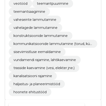
veotööd
teemantpuurimine
teemantsaagimine
vaheseinte lammutamine
vahelagede lammutamine
konstruktsioonide lammutamine
kommunikatsioonide lammutamine (torud, küt
esüsteem, juhtmed)
siseviimistluse eemaldamine
vundamendi rajamine, lahtikaevamine
trasside kaevamine (vesi, elekter jne.)
kanalisatsiooni rajamine
haljastus- ja planeerimistööd
hoonete ehitustööd