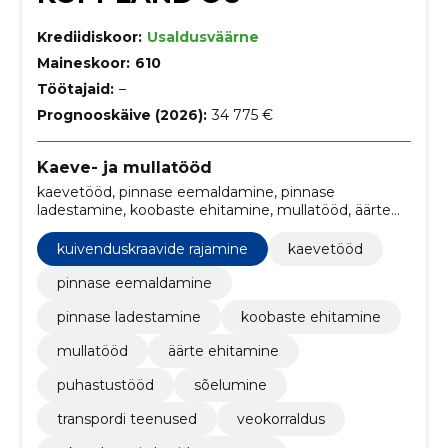
Krediidiskoor:
Usaldusväärne
Maineskoor:
610
Töötajaid:
–
Prognooskäive (2026):
34 775 €
Kaeve- ja mullatööd
kaevetööd, pinnase eemaldamine, pinnase
ladestamine, koobaste ehitamine, mullatööd, äärte
ehitamine, Puhastustööd, sõelumine, transpordi
teenused, Veokorraldus
kuivenduskraavide rajamine
kaevetööd
pinnase eemaldamine
pinnase ladestamine
koobaste ehitamine
mullatööd
äärte ehitamine
puhastustööd
sõelumine
transpordi teenused
veokorraldus