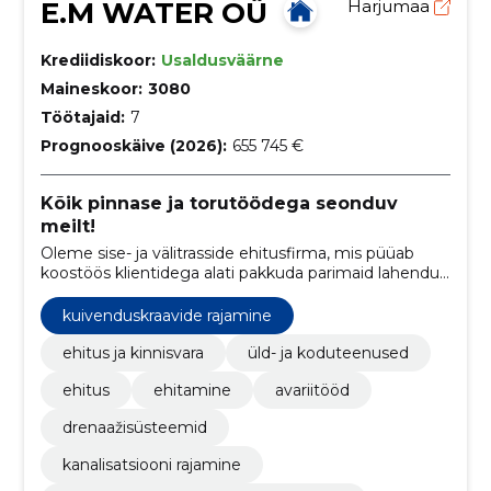
E.M WATER OÜ
Harjumaa
Krediidiskoor:
Usaldusväärne
Maineskoor:
3080
Töötajaid:
7
Prognooskäive (2026):
655 745 €
Kõik pinnase ja torutöödega seonduv
meilt!
Oleme sise- ja välitrasside ehitusfirma, mis püüab
koostöös klientidega alati pakkuda parimaid lahendusi
ja teostust, kasutades keskkonnasäästlikke
meetodeid ning kaasaegseid, vastupidavaid ja
kuivenduskraavide rajamine
sertifitseeritud materjale.
ehitus ja kinnisvara
üld- ja koduteenused
ehitus
ehitamine
avariitööd
drenaažisüsteemid
kanalisatsiooni rajamine