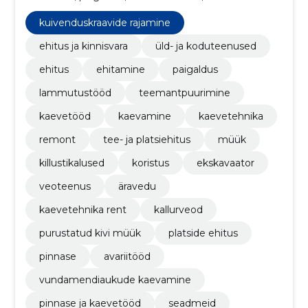
teemantpuurimine, kaevetööd, kaevamine,
kaevetehnika
kuivenduskraavide rajamine
ehitus ja kinnisvara
üld- ja koduteenused
ehitus
ehitamine
paigaldus
lammutustööd
teemantpuurimine
kaevetööd
kaevamine
kaevetehnika
remont
tee- ja platsiehitus
müük
killustikalused
koristus
ekskavaator
veoteenus
äravedu
kaevetehnika rent
kallurveod
purustatud kivi müük
platside ehitus
pinnase
avariitööd
vundamendiaukude kaevamine
pinnase ja kaevetööd
seadmeid