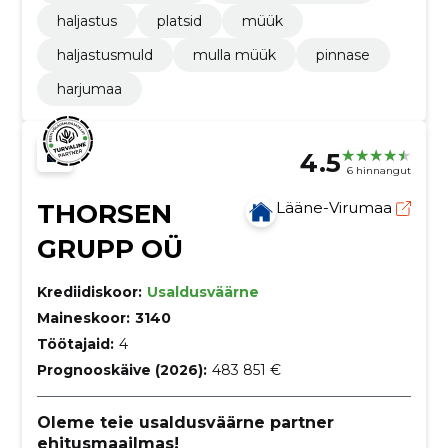
haljastus
platsid
müük
haljastusmuld
mulla müük
pinnase
harjumaa
4.5
6 hinnangut
THORSEN
Lääne-Virumaa
GRUPP OÜ
Krediidiskoor:
Usaldusväärne
Maineskoor:
3140
Töötajaid:
4
Prognooskäive (2026):
483 851 €
Oleme teie usaldusväärne partner
ehitusmaailmas!