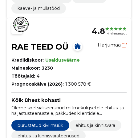
kaeve- ja mullatööd
4.8
4 hinnangut
RAE TEED OÜ
Harjumaa
Krediidiskoor:
Usaldusväärne
Maineskoor:
3230
Töötajaid:
4
Prognooskäive (2026):
1 300 578 €
Kõik ühest kohast!
Oleme spetsialiseerunud mitmekülgsetele ehitus- ja
haljastusteenustele, pakkudes klientidele
professionaalset abi teede, platside, aedade, tiikide
ning kogu väliskeskkonna kujundamisel.
purustatud kivi müük
ehitus ja kinnisvara
ehitus- ja kinnisvarateenused