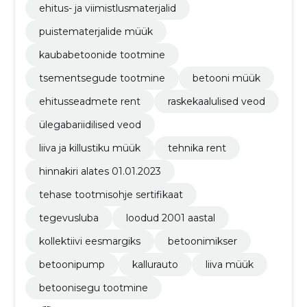
ehitus- ja viimistlusmaterjalid
puistematerjalide müük
kaubabetoonide tootmine
tsementsegude tootmine
betooni müük
ehitusseadmete rent
raskekaalulised veod
ülegabariidilised veod
liiva ja killustiku müük
tehnika rent
hinnakiri alates 01.01.2023
tehase tootmisohje sertifikaat
tegevusluba
loodud 2001 aastal
kollektiivi eesmargiks
betoonimikser
betoonipump
kallurauto
liiva müük
betoonisegu tootmine