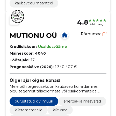
kaubavedu maanteel
4.8
4 hinnangut
MUTIONU OÜ
Pärnumaa
Krediidiskoor:
Usaldusväärne
Maineskoor:
4040
Töötajaid:
17
Prognooskäive (2026):
1 340 407 €
Õigel ajal õiges kohas!
Meie põhitegevuseks on kaubaveo korraldamine,
olgu tegemist täiskoormate või osakoormatega.
Teame, et iga kaup on oluline ja iga tellimus väärib
tähelepanu. Seetõttu tagame, et Sinu kaup jõuaks
purustatud kivi müük
energia- ja maavarad
alati õigel ajal ja ohutult sihtkohta.
küttematerjalid
kütused