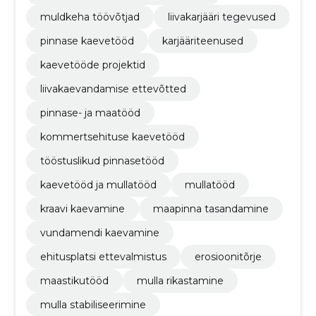
muldkeha töövõtjad
liivakarjääri tegevused
pinnase kaevetööd
karjääriteenused
kaevetööde projektid
liivakaevandamise ettevõtted
pinnase- ja maatööd
kommertsehituse kaevetööd
tööstuslikud pinnasetööd
kaevetööd ja mullatööd
mullatööd
kraavi kaevamine
maapinna tasandamine
vundamendi kaevamine
ehitusplatsi ettevalmistus
erosioonitõrje
maastikutööd
mulla rikastamine
mulla stabiliseerimine