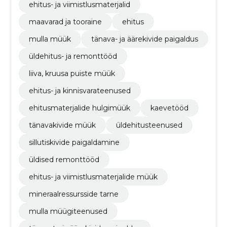
ehitus- ja viimistlusmaterjalid
maavarad ja tooraine
ehitus
mulla müük
tänava- ja äärekivide paigaldus
üldehitus- ja remonttööd
liiva, kruusa puiste müük
ehitus- ja kinnisvarateenused
ehitusmaterjalide hulgimüük
kaevetööd
tänavakivide müük
üldehitusteenused
sillutiskivide paigaldamine
üldised remonttööd
ehitus- ja viimistlusmaterjalide müük
mineraalressursside tarne
mulla müügiteenused