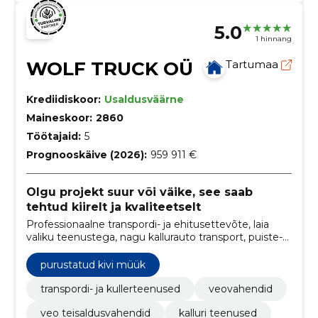
5.0
1 hinnang
WOLF TRUCK OÜ
Tartumaa
Krediidiskoor:
Usaldusväärne
Maineskoor:
2860
Töötajaid:
5
Prognooskäive (2026):
959 911 €
Olgu projekt suur või väike, see saab
tehtud kiirelt ja kvaliteetselt
Professionaalne transpordi- ja ehitusettevõte, laia
valiku teenustega, nagu kallurauto transport, puiste-
ja ehitusmaterjalide müük, kergteede ehitus ning
pinnase ja prahi transport
purustatud kivi müük
transpordi- ja kullerteenused
veovahendid
veo teisaldusvahendid
kalluri teenused