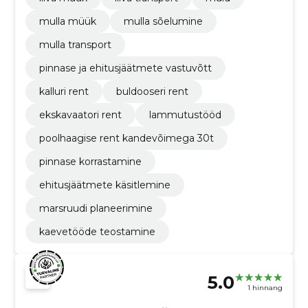
mulla müük
mulla sõelumine
mulla transport
pinnase ja ehitusjäätmete vastuvõtt
kalluri rent
buldooseri rent
ekskavaatori rent
lammutustööd
poolhaagise rent kandevõimega 30t
pinnase korrastamine
ehitusjäätmete käsitlemine
marsruudi planeerimine
kaevetööde teostamine
5.0
1 hinnang