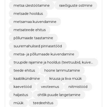
metsa ülestöötamine
raieõiguste ostmine
metsade hooldus
metsamaa kuivendamine
metsateede ehitus
põllumaade taastamine
suuremahulised pinnasetööd
metsa- ja põllumaade kuivendamine
truupide rajamine ja hooldus (teetruubid, kuiven
dustruubid, monteeritavad sillad)
teede ehitus
hoone lammutamine
kaablikündmine
kruusa ja liiva müük
kaevetööd
veoteenus
niitmistööd
haljastus
ohtlik puude langetamine
müük
teedeehitus