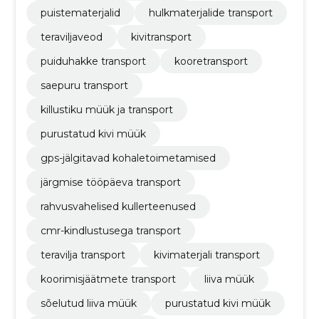
puistematerjalid
hulkmaterjalide transport
teraviljaveod
kivitransport
puiduhakke transport
kooretransport
saepuru transport
killustiku müük ja transport
purustatud kivi müük
gps-jälgitavad kohaletoimetamised
järgmise tööpäeva transport
rahvusvahelised kullerteenused
cmr-kindlustusega transport
teravilja transport
kivimaterjali transport
koorimisjäätmete transport
liiva müük
sõelutud liiva müük
purustatud kivi müük