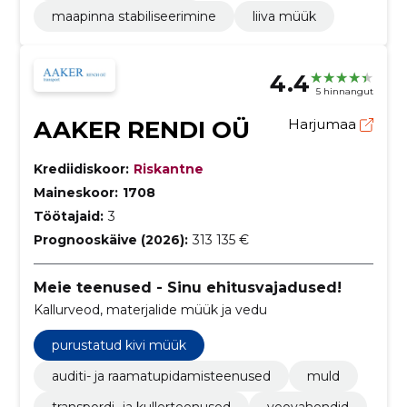
maapinna stabiliseerimine
liiva müük
4.4
5 hinnangut
AAKER RENDI OÜ
Harjumaa
Krediidiskoor:
Riskantne
Maineskoor:
1708
Töötajaid:
3
Prognooskäive (2026):
313 135 €
Meie teenused - Sinu ehitusvajadused!
Kallurveod, materjalide müük ja vedu
purustatud kivi müük
auditi- ja raamatupidamisteenused
muld