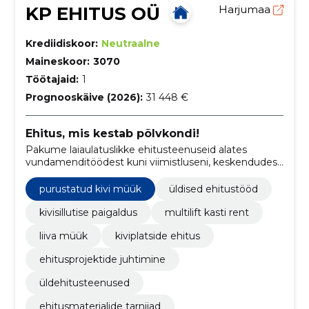
KP EHITUS OÜ
Harjumaa
Krediidiskoor:
Neutraalne
Maineskoor:
3070
Töötajaid:
1
Prognooskäive (2026):
31 448 €
Ehitus, mis kestab põlvkondi!
Pakume laiaulatuslikke ehitusteenuseid alates
vundamenditöödest kuni viimistluseni, keskendudes
sise- ja välisviimistlusele, hoovade rajamisele ning
elamuehitusele.
purustatud kivi müük
üldised ehitustööd
kivisillutise paigaldus
multilift kasti rent
liiva müük
kiviplatside ehitus
ehitusprojektide juhtimine
üldehitusteenused
ehitusmaterjalide tarnijad