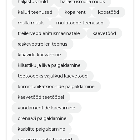
haljastusmuld
haljastusmulla müük
kalluri teenused
kopa rent
kopatööd
mulla müük
mullatööde teenused
treilerveod ehitusmasinatele
kaevetööd
raskeveotreileri teenus
kraavide kaevamine
killustiku ja liiva paigaldamine
teetöödeks vajalikud kaevetööd
kommunikatsioonide paigaldamine
kaevetööd teetöödel
vundamentide kaevamine
drenaaži paigaldamine
kaablite paigaldamine
ehitusmasinate transport