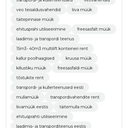
transpordi- ja kullerteenused
veovahendid
veo teisaldusvahendid
liiva müük
täitepinnase müük
ehitusprahi utiliseerimine
freesasfalt müük
laadimis- ja transpordi teenus
15m3- 40m3 multilift konteineri rent
kallur poolhaagised
kruusa müük
killustiku müük
freesasfaldi müük
tõstukite rent
transpordi- ja kullerteenused eesti
mullamüük
transpordivahendite rent
liivamüük eestis
täitemulla müük
ehitusprahti utiliseerimine
laadimis- ja transporditeenus eestis