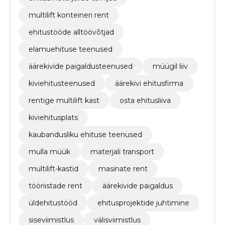
multilift konteineri rent
ehitustööde alltöövõtjad
elamuehituse teenused
äärekivide paigaldusteenused
müügil liiv
kiviehitusteenused
äärekivi ehitusfirma
rentige multilift kast
osta ehitusliiva
kiviehitusplats
kaubandusliku ehituse teenused
mulla müük
materjali transport
multilift-kastid
masinate rent
tööriistade rent
äärekivide paigaldus
üldehitustööd
ehitusprojektide juhtimine
siseviimistlus
välisviimistlus