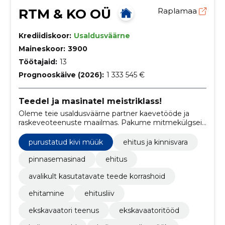
RTM & KO OÜ
Raplamaa
Krediidiskoor:
Usaldusväärne
Maineskoor:
3900
Töötajaid:
13
Prognooskäive (2026):
1 333 545 €
Teedel ja masinatel meistriklass!
Oleme teie usaldusväärne partner kaevetööde ja
raskeveoteenuste maailmas. Pakume mitmekülgseid
ja professionaalseid lahendusi, mis vastavad nii suurte
ehitusprojektide nõudmistele kui ka individuaalsele
purustatud kivi müük
ehitus ja kinnisvara
vajadusele.
pinnasemasinad
ehitus
avalikult kasutatavate teede korrashoid
ehitamine
ehitusliiv
ekskavaatori teenus
ekskavaatoritööd