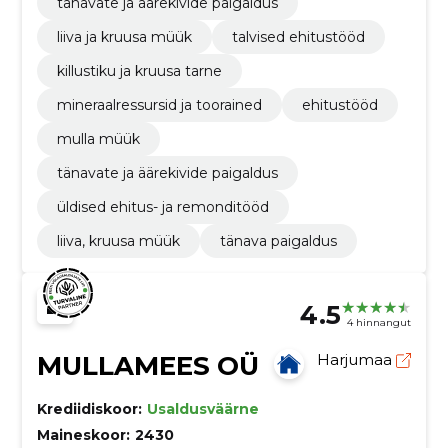
tänavate ja äärekivide paigaldus
liiva ja kruusa müük
talvised ehitustööd
killustiku ja kruusa tarne
mineraalressursid ja toorained
ehitustööd
mulla müük
tänavate ja äärekivide paigaldus
üldised ehitus- ja remonditööd
liiva, kruusa müük
tänava paigaldus
4.5
4 hinnangut
MULLAMEES OÜ
Harjumaa
Krediidiskoor:
Usaldusväärne
Maineskoor:
2430