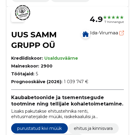
4.9
7 hinnangut
UUS SAMM
Ida-Virumaa
GRUPP OÜ
Krediidiskoor:
Usaldusväärne
Maineskoor:
2900
Töötajaid:
5
Prognooskäive (2026):
1 039 747 €
Kaubabetoonide ja tsementsegude
tootmine ning tellijale kohaletoimetamine.
Lisaks pakutakse ehitustehnika renti,
ehitusmaterjalide müüki, raskekaalulisi ja
ülegabariidilised vedusid
purustatud kivi müük
ehitus ja kinnisvara