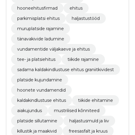
hooneehitusfirmad
ehitus
parkimisplatsi ehitus
haljastustööd
muruplatside rajamine
tänavakivide ladumine
vundamentide väljakaeve ja ehitus
tee- ja platsiehitus
tiikide rajamine
sadama kaldakindlustuse ehitus graniitkividest
platside kujundamine
hoonete vundamendid
kaldakindlustuse ehitus
tiikide ehitamine
aiakujundus
mustrilised kõnniteed
platside sillutamine
haljastusmuld ja liiv
killustik ja maakivid
freesasfalt ja kruus