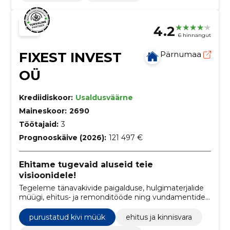
4.2
6 hinnangut
FIXEST INVEST
Pärnumaa
OÜ
Krediidiskoor:
Usaldusväärne
Maineskoor:
2690
Töötajaid:
3
Prognooskäive (2026):
121 497 €
Ehitame tugevaid aluseid teie
visioonidele!
Tegeleme tänavakivide paigalduse, hulgimaterjalide
müügi, ehitus- ja remonditööde ning vundamentide
ehitamisega.
purustatud kivi müük
ehitus ja kinnisvara