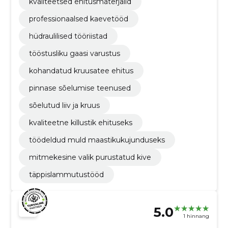
kvaliteetsed ehitusmaterjalid
professionaalsed kaevetööd
hüdraulilised tööriistad
tööstusliku gaasi varustus
kohandatud kruusatee ehitus
pinnase sõelumise teenused
sõelutud liiv ja kruus
kvaliteetne killustik ehituseks
töödeldud muld maastikukujunduseks
mitmekesine valik purustatud kive
täppislammutustööd
5.0
1 hinnang