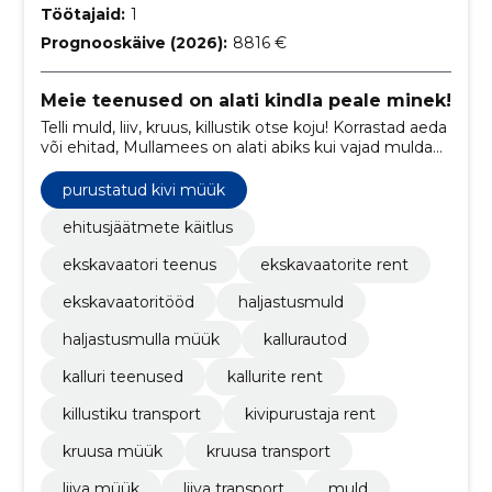
Töötajaid:
1
Prognooskäive (2026):
8816 €
Meie teenused on alati kindla peale minek!
Telli muld, liiv, kruus, killustik otse koju! Korrastad aeda
või ehitad, Mullamees on alati abiks kui vajad mulda
või muud täitematerjali.
purustatud kivi müük
ehitusjäätmete käitlus
ekskavaatori teenus
ekskavaatorite rent
ekskavaatoritööd
haljastusmuld
haljastusmulla müük
kallurautod
kalluri teenused
kallurite rent
killustiku transport
kivipurustaja rent
kruusa müük
kruusa transport
liiva müük
liiva transport
muld