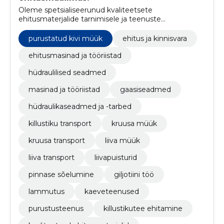
Oleme spetsialiseerunud kvaliteetsete
ehitusmaterjalide tarnimisele ja teenuste
pakkumisele alates lammutamisest kuni kruusateede
ehitamiseni.
purustatud kivi müük
ehitus ja kinnisvara
ehitusmasinad ja tööriistad
hüdraulilised seadmed
masinad ja tööriistad
gaasiseadmed
hüdraulikaseadmed ja -tarbed
killustiku transport
kruusa müük
kruusa transport
liiva müük
liiva transport
liivapuisturid
pinnase sõelumine
giljotiini töö
lammutus
kaeveteenused
purustusteenus
killustikutee ehitamine