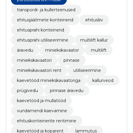
transpordi- ja kullerteenused
ehitusjäätmete konteinerid
ehitusliiv
ehitusprahi konteinerid
ehitusprahi utiliseerimine
multilift kallur
äravedu
miniekskavaator
multilift
miniekskavaatori
pinnase
miniekskavaatori rent
utiliseerimine
kaevetööd miniekskavaatoriga
kallurveod
prügivedu
pinnase äravedu
kaevetööd ja mullatööd
vundamendi kaevamine
ehituskonteinerite rentimine
kaevetööd ja koparent
lammutus