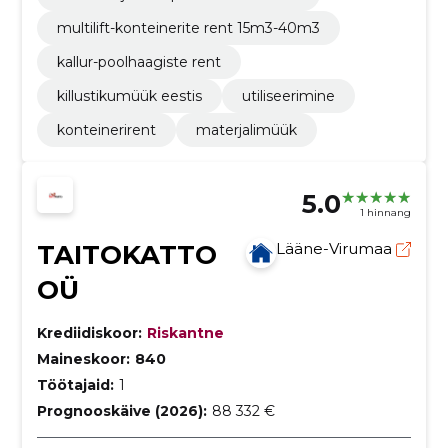
multilift-konteinerite rent 15m3-40m3
kallur-poolhaagiste rent
killustikumüük eestis
utiliseerimine
konteinerirent
materjalimüük
5.0
1 hinnang
TAITOKATTO
Lääne-Virumaa
OÜ
Krediidiskoor:
Riskantne
Maineskoor:
840
Töötajaid:
1
Prognooskäive (2026):
88 332 €