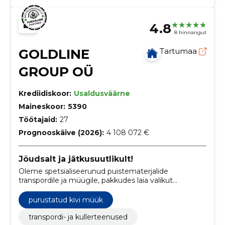
4.8
8 hinnangut
GOLDLINE
Tartumaa
GROUP OÜ
Krediidiskoor:
Usaldusväärne
Maineskoor:
5390
Töötajaid:
27
Prognooskäive (2026):
4 108 072 €
Jõudsalt ja jätkusuutlikult!
Oleme spetsialiseerunud puistematerjalide
transpordile ja müügile, pakkudes laia valikut
teenuseid teraviljast kruusani.
purustatud kivi müük
transpordi- ja kullerteenused