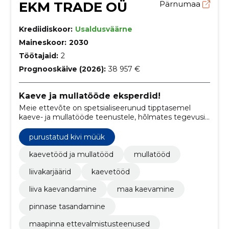
EKM TRADE OÜ
Pärnumaa
Krediidiskoor:
Usaldusväärne
Maineskoor:
2030
Töötajaid:
2
Prognooskäive (2026):
38 957 €
Kaeve ja mullatööde eksperdid!
Meie ettevõte on spetsialiseerunud tipptasemel
kaeve- ja mullatööde teenustele, hõlmates tegevusi
ka liivakarjäärides. Oleme pühendunud kvaliteetsele ja
professionaalsele teenindusele igas projektis!
purustatud kivi müük
kaevetööd ja mullatööd
mullatööd
liivakarjäärid
kaevetööd
liiva kaevandamine
maa kaevamine
pinnase tasandamine
maapinna ettevalmistusteenused