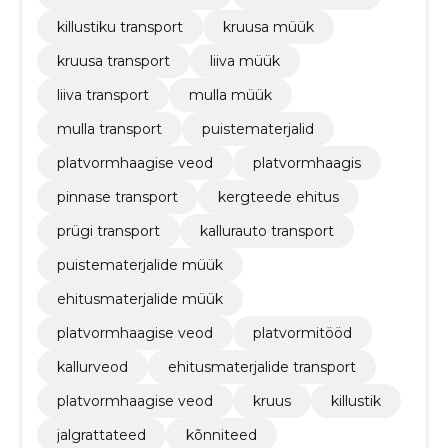
killustiku transport
kruusa müük
kruusa transport
liiva müük
liiva transport
mulla müük
mulla transport
puistematerjalid
platvormhaagise veod
platvormhaagis
pinnase transport
kergteede ehitus
prügi transport
kallurauto transport
puistematerjalide müük
ehitusmaterjalide müük
platvormhaagise veod
platvormitööd
kallurveod
ehitusmaterjalide transport
platvormhaagise veod
kruus
killustik
jalgrattateed
kõnniteed