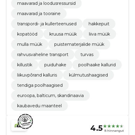
maavarad ja loodusressursid
maavarad ja tooraine
transpordi- ja kullerteenused
hakkepuit
kopatööd
kruusa müük
liiva müük
mulla müük
puistematerjalide müük
rahvusvaheline transport
turvas
killustik
puiduhake
poolhaake kallurid
liikuvpõrand kalluris
külmutushaagised
tendiga poolhaagised
euroopa, balticum, skandinaavia
kaubavedu maanteel
4.5
8 hinnangut