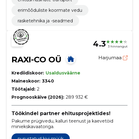
erimõõduliste koormate vedu
rasketehnika ja -seadmed
4.3
3 hinnangut
RAXI-CO OÜ
Harjumaa
Krediidiskoor:
Usaldusväärne
Maineskoor:
3340
Töötajaid:
2
Prognooskäive (2026):
289 932 €
Töökindel partner ehitusprojektides!
Pakume prügivedu, kalluri teenust ja kaevetöid
miniekskavaatoriga.
purustatud kivi müük