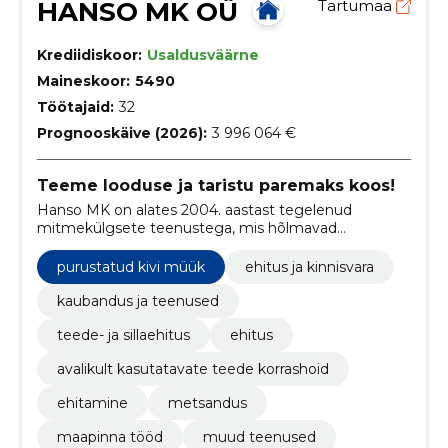
HANSO MK OÜ
Tartumaa
Krediidiskoor:
Usaldusväärne
Maineskoor:
5490
Töötajaid:
32
Prognooskäive (2026):
3 996 064 €
Teeme looduse ja taristu paremaks koos!
Hanso MK on alates 2004. aastast tegelenud
mitmekülgsete teenustega, mis hõlmavad
metsaraiet, ehitustöid, maaparandust, teede- ja
sillaehitust ning palju muud, pakkudes
purustatud kivi müük
ehitus ja kinnisvara
professionaalset abi metsa- ja
põllumajandusvaldkonnas ning
kaubandus ja teenused
infrastruktuuriarenduses.
teede- ja sillaehitus
ehitus
avalikult kasutatavate teede korrashoid
ehitamine
metsandus
maapinna tööd
muud teenused