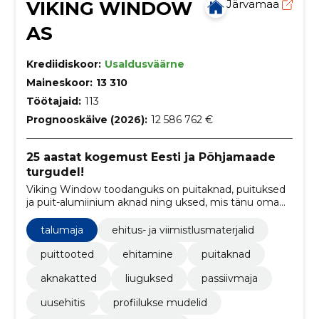
VIKING WINDOW
Järvamaa
AS
Krediidiskoor:
Usaldusväärne
Maineskoor:
13 310
Töötajaid:
113
Prognooskäive (2026):
12 586 762 €
25 aastat kogemust Eesti ja Põhjamaade
turgudel!
Viking Window toodanguks on puitaknad, puituksed
ja puit-alumiinium aknad ning uksed, mis tänu oma
kvaliteetsele materjalile on kauakestvad ja säästlikud.
talumaja
ehitus- ja viimistlusmaterjalid
puittooted
ehitamine
puitaknad
aknakatted
liuguksed
passiivmaja
uusehitis
profiilukse mudelid