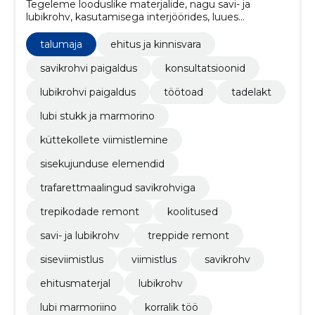
Tegeleme looduslike materjalide, nagu savi- ja
lubikrohv, kasutamisega interjöörides, luues
luksuslikku ja keskkonnasõbralikku siseviimistlust.
talumaja
ehitus ja kinnisvara
savikrohvi paigaldus
konsultatsioonid
lubikrohvi paigaldus
töötoad
tadelakt
lubi stukk ja marmorino
küttekollete viimistlemine
sisekujunduse elemendid
trafarettmaalingud savikrohviga
trepikodade remont
koolitused
savi- ja lubikrohv
treppide remont
siseviimistlus
viimistlus
savikrohv
ehitusmaterjal
lubikrohv
lubi marmoriino
korralik töö