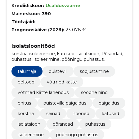
Krediidiskoor:
Usaldusväärne
Maineskoor:
390
Töötajaid:
1
Prognooskäive (2026):
23 078 €
Isolatsioonitööd
korstna isoleerimine, katused, isolatsioon, Põrandad,
puhastus, isoleerimine, pööningu puhastus,
käiguteed, allergiavaba, hoonete soojustamine
talumaja
puistevill
soojustamine
eeltööd
võtmed kätte
võtmed kätte lahendus
soodne hind
ehitus
puistevilla paigaldus
paigaldus
korstna
seinad
hooned
katused
isolatsioon
põrandad
puhastus
isoleerimine
pööningu puhastus