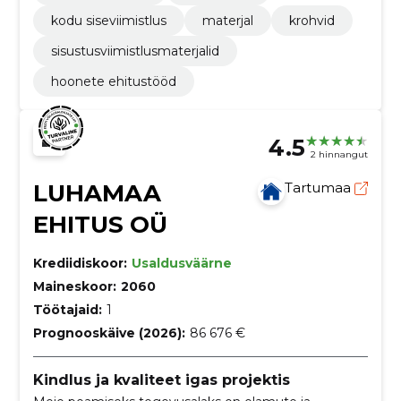
kodu siseviimistlus
materjal
krohvid
sisustusviimistlusmaterjalid
hoonete ehitustööd
4.5
2 hinnangut
LUHAMAA
Tartumaa
EHITUS OÜ
Krediidiskoor:
Usaldusväärne
Maineskoor:
2060
Töötajaid:
1
Prognooskäive (2026):
86 676 €
Kindlus ja kvaliteet igas projektis