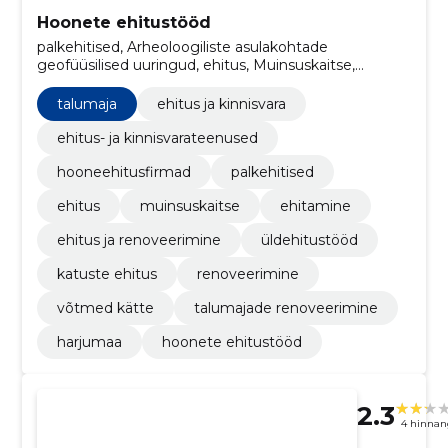
Hoonete ehitustööd
palkehitised, Arheoloogiliste asulakohtade
geofüüsilised uuringud, ehitus, Muinsuskaitse,
ehitamine, ehitus ja renoveerimine, Üldehitustööd,
katuste ehitus, renoveerimine, võtmed kätte
talumaja
ehitus ja kinnisvara
ehitus- ja kinnisvarateenused
hooneehitusfirmad
palkehitised
ehitus
muinsuskaitse
ehitamine
ehitus ja renoveerimine
üldehitustööd
katuste ehitus
renoveerimine
võtmed kätte
talumajade renoveerimine
harjumaa
hoonete ehitustööd
2.3
4 hinnan