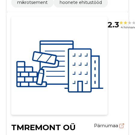
mikrotsement
hoonete ehitustööd
2.3
4 hinnan
TMREMONT OÜ
Pärnumaa