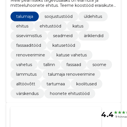
Meie peamiseks tegevusalaks on elamute ja
mitteeluhoonete ehitus. Teeme koostööd eraisikute,
äriklientide kui ka korteriühistutega. Teostame töid
Lõuna-Eestis, kuid oleme avatud pakkumistele üle-
talumaja
soojustustööd
üldehitus
Eesti.
ehitus
ehitustööd
katus
siseviimistlus
seadmeid
ärikliendid
fassaaditööd
katusetööd
renoveerimine
katuse vahetus
vahetus
tallinn
fassaad
soome
lammutus
talumaja renoveerimine
alltöövõtt
tartumaa
koolitused
värskendus
hoonete ehitustööd
4.4
9 hinna