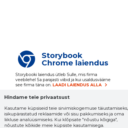
Storybook
Chrome laiendus
Storybooki laiendus ütleb Sulle, mis firma
veebilehel Sa parajasti viibid ja kui usaldusväärne
see firma täna on.
LAADI LAIENDUS ALLA
Hindame teie privaatsust
Kasutame küpsiseid teie sirvimiskogemuse täiustamiseks,
Näed helistaja tausta!
Storybooki Äpp toob
isikupärastatud reklaamide või sisu pakkumiseks ja oma
Sinuni
OTSEKONTAKTID
400 000 Eesti
liikluse analüüsimiseks. Kui klõpsate "nõustu kõigiga",
ettevõtte ja isikute kohta (juhid, ametnikud).
nõustute kõikide meie küpsiste kasutamisega.
Andmed on rikastatud maksevõime ja