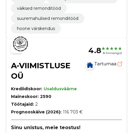
väiksed remonditööd
suuremahulised remonditööd
hoone värskendus
4.8
8 hinnangut
A-VIIMISTLUSE
Tartumaa
OÜ
Krediidiskoor:
Usaldusväärne
Maineskoor:
2590
Töötajaid:
2
Prognooskäive (2026):
116 703 €
Sinu unistus, meie teostus!