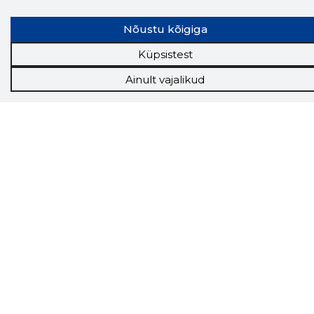
finantsinfoga.
Nõustu kõigiga
Küpsistest
Tööriistad
Ainult vajalikud
Sooduspakkumised
Hanked
Tööturg
Sihtkliendid
Rakendused
Lisavõimalused
Inforegister
Krediidihaldus
Raportid
Müügihaldus CRM
API
Ettevõttest
Grupist
Kontakt