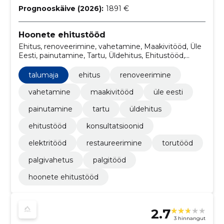
Prognooskäive (2026):
1891 €
Hoonete ehitustööd
Ehitus, renoveerimine, vahetamine, Maakivitööd, Üle
Eesti, painutamine, Tartu, Üldehitus, Ehitustööd,
konsultatsioonid
talumaja
ehitus
renoveerimine
vahetamine
maakivitööd
üle eesti
painutamine
tartu
üldehitus
ehitustööd
konsultatsioonid
elektritööd
restaureerimine
torutööd
palgivahetus
palgitööd
hoonete ehitustööd
2.7
3 hinnangut