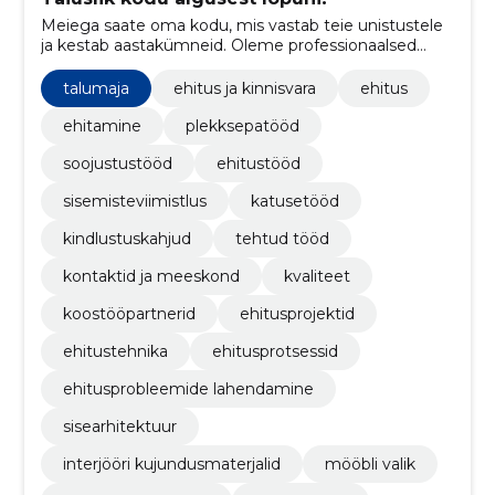
Meiega saate oma kodu, mis vastab teie unistustele
ja kestab aastakümneid. Oleme professionaalsed
ehitajad, katusepaigaldajad ja siseviimistlusega
spetsialistid, kes saavad hakkama ka kõige
talumaja
ehitus ja kinnisvara
ehitus
keerukamate projektidega.
ehitamine
plekksepatööd
soojustustööd
ehitustööd
sisemisteviimistlus
katusetööd
kindlustuskahjud
tehtud tööd
kontaktid ja meeskond
kvaliteet
koostööpartnerid
ehitusprojektid
ehitustehnika
ehitusprotsessid
ehitusprobleemide lahendamine
sisearhitektuur
interjööri kujundusmaterjalid
mööbli valik