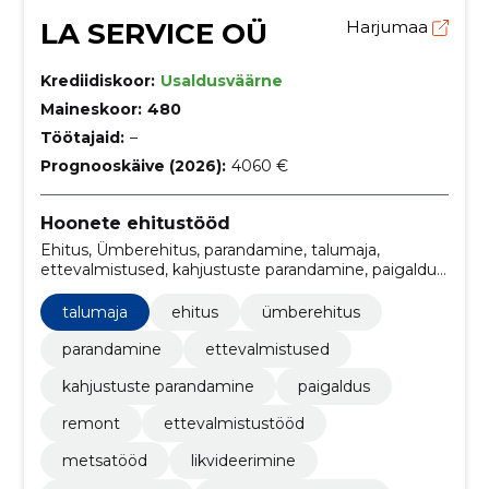
LA SERVICE OÜ
Harjumaa
Krediidiskoor:
Usaldusväärne
Maineskoor:
480
Töötajaid:
–
Prognooskäive (2026):
4060 €
Hoonete ehitustööd
Ehitus, Ümberehitus, parandamine, talumaja,
ettevalmistused, kahjustuste parandamine, paigaldus,
remont, ettevalmistustööd, metsatööd
talumaja
ehitus
ümberehitus
parandamine
ettevalmistused
kahjustuste parandamine
paigaldus
remont
ettevalmistustööd
metsatööd
likvideerimine