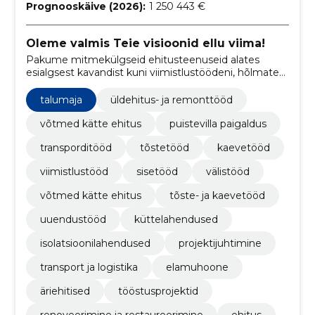
Prognooskäive (2026):
1 250 443 €
Oleme valmis Teie visioonid ellu viima!
Pakume mitmekülgseid ehitusteenuseid alates
esialgsest kavandist kuni viimistlustöödeni, hõlmates
nii sisetöid, välistöid kui ka transpordi- ja kaevetöid.
talumaja
üldehitus- ja remonttööd
võtmed kätte ehitus
puistevilla paigaldus
transporditööd
tõstetööd
kaevetööd
viimistlustööd
sisetööd
välistööd
võtmed kätte ehitus
tõste- ja kaevetööd
uuendustööd
küttelahendused
isolatsioonilahendused
projektijuhtimine
transport ja logistika
elamuhoone
äriehitised
tööstusprojektid