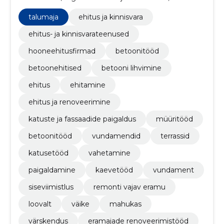
vastupidava ning professionaalselt viimistletud
tulemuse igas projektis.
talumaja
ehitus ja kinnisvara
ehitus- ja kinnisvarateenused
hooneehitusfirmad
betoonitööd
betoonehitised
betooni lihvimine
ehitus
ehitamine
ehitus ja renoveerimine
katuste ja fassaadide paigaldus
müüritööd
betoonitööd
vundamendid
terrassid
katusetööd
vahetamine
paigaldamine
kaevetööd
vundament
siseviimistlus
remonti vajav eramu
loovalt
väike
mahukas
värskendus
eramajade renoveerimistööd