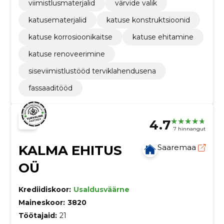
viimistlusmaterjalid
värvide valik
katusematerjalid
katuse konstruktsioonid
katuse korrosioonikaitse
katuse ehitamine
katuse renoveerimine
siseviimistlustööd terviklahendusena
fassaaditööd
4.7
7 hinnangut
KALMA EHITUS
Saaremaa
OÜ
Krediidiskoor:
Usaldusväärne
Maineskoor:
3820
Töötajaid:
21