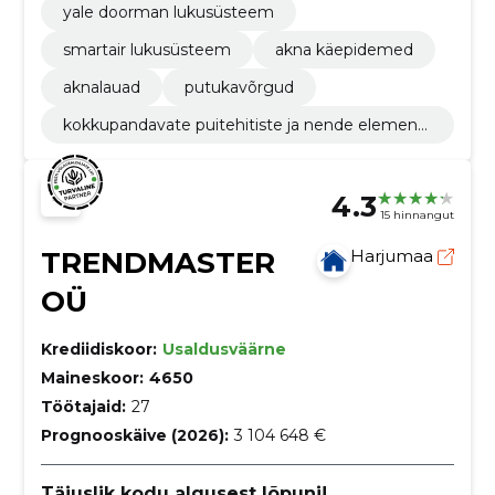
yale doorman lukusüsteem
smartair lukusüsteem
akna käepidemed
aknalauad
putukavõrgud
kokkupandavate puitehitiste ja nende elementi
de tootmine
4.3
15 hinnangut
TRENDMASTER
Harjumaa
OÜ
Krediidiskoor:
Usaldusväärne
Maineskoor:
4650
Töötajaid:
27
Prognooskäive (2026):
3 104 648 €
Täiuslik kodu algusest lõpuni!