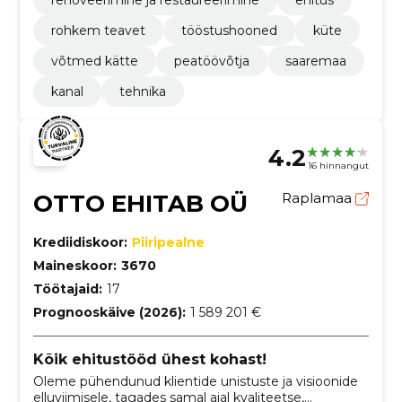
renoveerimine ja restaureerimine
ehitus
rohkem teavet
tööstushooned
küte
võtmed kätte
peatöövõtja
saaremaa
kanal
tehnika
4.2
16 hinnangut
OTTO EHITAB OÜ
Raplamaa
Krediidiskoor:
Piiripealne
Maineskoor:
3670
Töötajaid:
17
Prognooskäive (2026):
1 589 201 €
Kõik ehitustööd ühest kohast!
Oleme pühendunud klientide unistuste ja visioonide
elluviimisele, tagades samal ajal kvaliteetse,