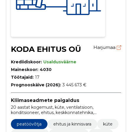
KODA EHITUS OÜ
Harjumaa
Krediidiskoor:
Usaldusväärne
Maineskoor:
4030
Töötajaid:
17
Prognooskäive (2026):
3 445 673 €
Kliimaseadmete paigaldus
20 aastat kogemust, küte, ventilatsioon,
konditsioneer, ehitus, keskkonnatehnika,
Projekteerimine, chiller, energiasääst, hea ehitaja
peatöövõtja
ehitus ja kinnisvara
küte