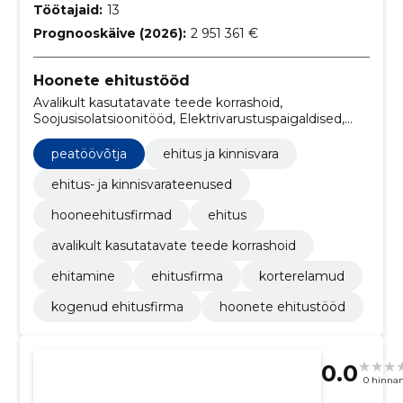
Töötajaid:
13
Prognooskäive (2026):
2 951 361 €
Hoonete ehitustööd
Avalikult kasutatavate teede korrashoid,
Soojusisolatsioonitööd, Elektrivarustuspaigaldised,
Vabaajarajatiste ehitustööd, Mitmesugused
eriehitustööd, ehitus, korterelamud, kogenud
peatöövõtja
ehitus ja kinnisvara
ehitusfirma, peatöövõtja, Tervishoiu- ja
sotsiaalteenustega seotud hoonete,
ehitus- ja kinnisvarateenused
krematooriumide ja avalike käimlate ehitustööd
hooneehitusfirmad
ehitus
avalikult kasutatavate teede korrashoid
ehitamine
ehitusfirma
korterelamud
kogenud ehitusfirma
hoonete ehitustööd
0.0
0 hinna