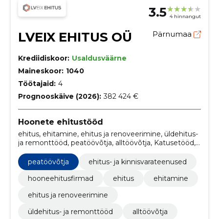
3.5
4 hinnangut
LVEIX EHITUS OÜ
Pärnumaa
Krediidiskoor:
Usaldusväärne
Maineskoor:
1040
Töötajaid:
4
Prognooskäive (2026):
382 424 €
Hoonete ehitustööd
ehitus, ehitamine, ehitus ja renoveerimine, üldehitus-
ja remonttööd, peatöövõtja, alltöövõtja, Katusetööd,
betoonitööd, juhtimine, Üldehitus
peatöövõtja
ehitus- ja kinnisvarateenused
hooneehitusfirmad
ehitus
ehitamine
ehitus ja renoveerimine
üldehitus- ja remonttööd
alltöövõtja