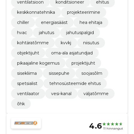
ventilatsioon
konditsioneer
ehitus
keskkonnatehnika
projekteerimine
chiller
energiasääst
hea ehitaja
hvac
jahutus
jahutuspalgid
kohtäratõmme
kvvkj
niisutus
objektijuht
oma-ala asjatundjad
pikaajaline kogemus
projektijuht
sisekliima
sissepuhe
soojasõlm
spetsialist
tehnosüsteemide ehitus
ventilaator
vesi-kanal
väljatõmme
õhk
4.6
11 hinnangut