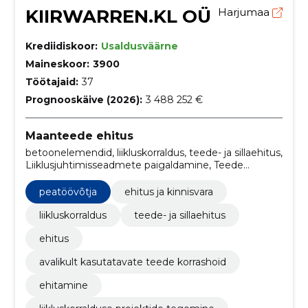
KIIRWARREN.KL OÜ
Harjumaa
Krediidiskoor:
Usaldusväärne
Maineskoor:
3900
Töötajaid:
37
Prognooskäive (2026):
3 488 252 €
Maanteede ehitus
betoonelemendid, liikluskorraldus, teede- ja sillaehitus,
Liiklusjuhtimisseadmete paigaldamine, Teede
juhtimis-, ohutus- või signalisatsiooniseadmed,
Süsteemihalduse tarkvarapakett, Tarkvaraga seotud
peatöövõtja
ehitus ja kinnisvara
teenused, Teemärkide paigaldamine, Märgid ja sildid,
Ehitiste või nende osade ehitustööd ja
liikluskorraldus
teede- ja sillaehitus
tsiviilehitustööd
ehitus
avalikult kasutatavate teede korrashoid
ehitamine