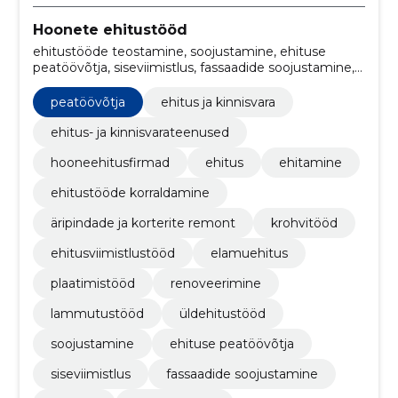
Hoonete ehitustööd
ehitustööde teostamine, soojustamine, ehituse
peatöövõtja, siseviimistlus, fassaadide soojustamine,
remont, välisviimistlus, peatöövõtja, Ehitustööd,
tallinn
peatöövõtja
ehitus ja kinnisvara
ehitus- ja kinnisvarateenused
hooneehitusfirmad
ehitus
ehitamine
ehitustööde korraldamine
äripindade ja korterite remont
krohvitööd
ehitusviimistlustööd
elamuehitus
plaatimistööd
renoveerimine
lammutustööd
üldehitustööd
soojustamine
ehituse peatöövõtja
siseviimistlus
fassaadide soojustamine