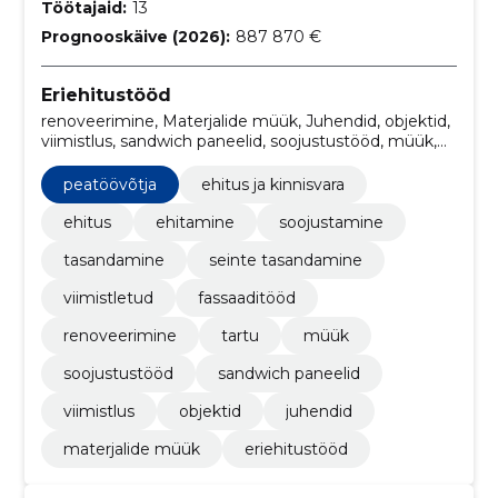
Töötajaid:
13
Prognooskäive (2026):
887 870 €
Eriehitustööd
renoveerimine, Materjalide müük, Juhendid, objektid,
viimistlus, sandwich paneelid, soojustustööd, müük,
Tartu, fassaaditööd
peatöövõtja
ehitus ja kinnisvara
ehitus
ehitamine
soojustamine
tasandamine
seinte tasandamine
viimistletud
fassaaditööd
renoveerimine
tartu
müük
soojustustööd
sandwich paneelid
viimistlus
objektid
juhendid
materjalide müük
eriehitustööd