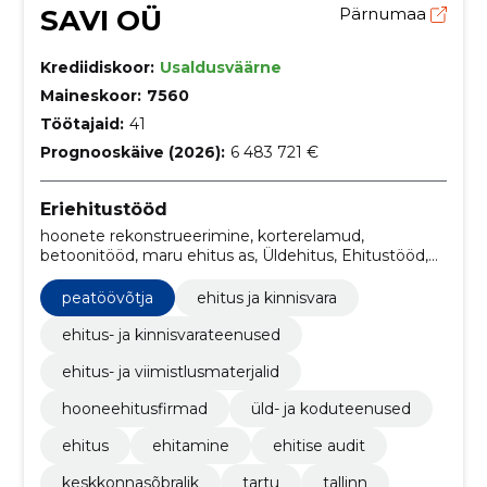
SAVI OÜ
Pärnumaa
Krediidiskoor:
Usaldusväärne
Maineskoor:
7560
Töötajaid:
41
Prognooskäive (2026):
6 483 721 €
Eriehitustööd
hoonete rekonstrueerimine, korterelamud,
betoonitööd, maru ehitus as, Üldehitus, Ehitustööd,
Tehnika, Tartumaa, Vaiatööd, energia
peatöövõtja
ehitus ja kinnisvara
ehitus- ja kinnisvarateenused
ehitus- ja viimistlusmaterjalid
hooneehitusfirmad
üld- ja koduteenused
ehitus
ehitamine
ehitise audit
keskkonnasõbralik
tartu
tallinn