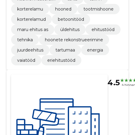
korterelamu
hooned
tootmishoone
korterelamud
betoonitööd
maru ehitus as
üldehitus
ehitustööd
tehnika
hoonete rekonstrueerimine
juurdeehitus
tartumaa
energia
vaiatööd
eriehitustööd
4.5
4 hinna