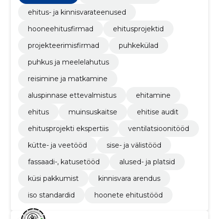
ehitus- ja kinnisvarateenused
hooneehitusfirmad
ehitusprojektid
projekteerimisfirmad
puhkekülad
puhkus ja meelelahutus
reisimine ja matkamine
aluspinnase ettevalmistus
ehitamine
ehitus
muinsuskaitse
ehitise audit
ehitusprojekti ekspertiis
ventilatsioonitööd
kütte- ja veetööd
sise- ja välistööd
fassaadi-, katusetööd
alused- ja platsid
küsi pakkumist
kinnisvara arendus
iso standardid
hoonete ehitustööd