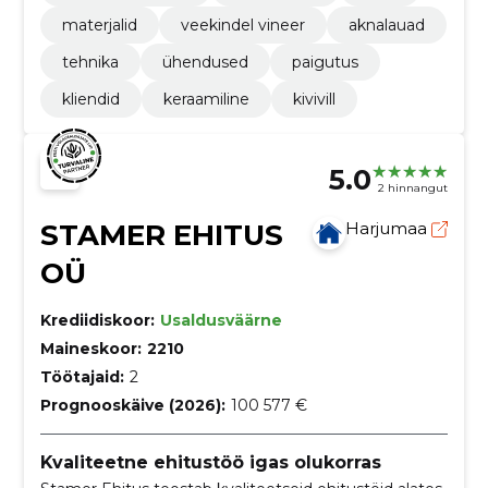
materjalid
veekindel vineer
aknalauad
tehnika
ühendused
paigutus
kliendid
keraamiline
kivivill
5.0
2 hinnangut
STAMER EHITUS
Harjumaa
OÜ
Krediidiskoor:
Usaldusväärne
Maineskoor:
2210
Töötajaid:
2
Prognooskäive (2026):
100 577 €
Kvaliteetne ehitustöö igas olukorras