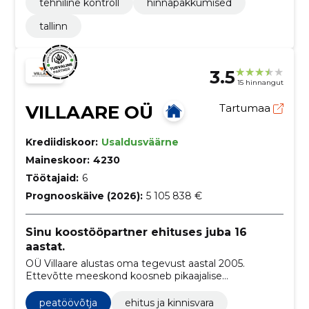
tehniline kontroll
hinnapakkumised
tallinn
3.5
15 hinnangut
VILLAARE OÜ
Tartumaa
Krediidiskoor:
Usaldusväärne
Maineskoor:
4230
Töötajaid:
6
Prognooskäive (2026):
5 105 838 €
Sinu koostööpartner ehituses juba 16
aastat.
OÜ Villaare alustas oma tegevust aastal 2005.
Ettevõtte meeskond koosneb pikaajalise
kogemusega spetsialistidest.
peatöövõtja
ehitus ja kinnisvara