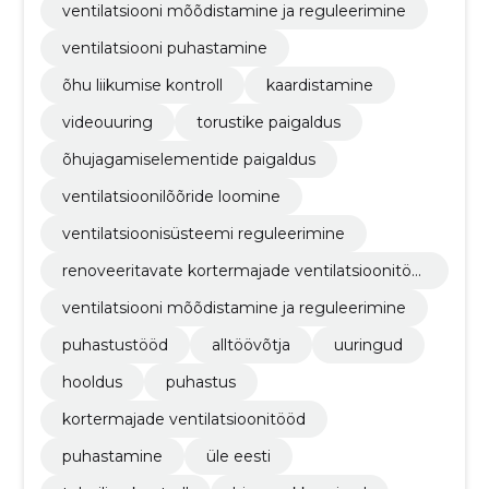
ventilatsiooni mõõdistamine ja reguleerimine
ventilatsiooni puhastamine
õhu liikumise kontroll
kaardistamine
videouuring
torustike paigaldus
õhujagamiselementide paigaldus
ventilatsioonilõõride loomine
ventilatsioonisüsteemi reguleerimine
renoveeritavate kortermajade ventilatsioonitöö
d
ventilatsiooni mõõdistamine ja reguleerimine
puhastustööd
alltöövõtja
uuringud
hooldus
puhastus
kortermajade ventilatsioonitööd
puhastamine
üle eesti