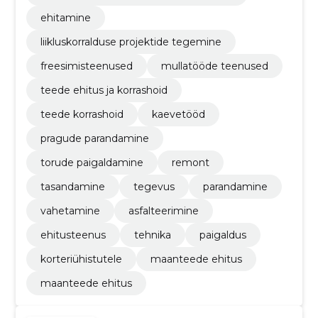
ehitamine
liikluskorralduse projektide tegemine
freesimisteenused
mullatööde teenused
teede ehitus ja korrashoid
teede korrashoid
kaevetööd
pragude parandamine
torude paigaldamine
remont
tasandamine
tegevus
parandamine
vahetamine
asfalteerimine
ehitusteenus
tehnika
paigaldus
korteriühistutele
maanteede ehitus
maanteede ehitus