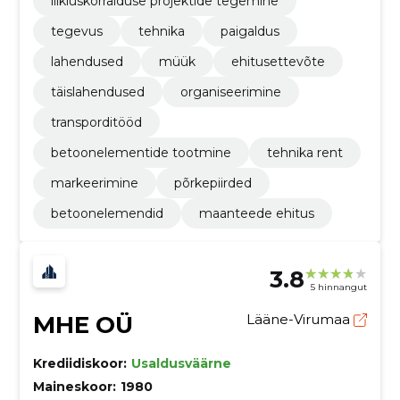
liikluskorralduse projektide tegemine
tegevus
tehnika
paigaldus
lahendused
müük
ehitusettevõte
täislahendused
organiseerimine
transporditööd
betoonelementide tootmine
tehnika rent
markeerimine
põrkepiirded
betoonelemendid
maanteede ehitus
3.8
5 hinnangut
MHE OÜ
Lääne-Virumaa
Krediidiskoor:
Usaldusväärne
Maineskoor:
1980