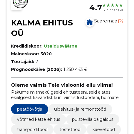
4.7
7 hinnangut
KALMA EHITUS
Saaremaa
OÜ
Krediidiskoor:
Usaldusväärne
Maineskoor:
3820
Töötajaid:
21
Prognooskäive (2026):
1 250 443 €
Oleme valmis Teie visioonid ellu viima!
Pakume mitmekülgseid ehitusteenuseid alates
esialgsest kavandist kuni viimistlustöödeni, hõlmates
nii sisetöid, välistöid kui ka transpordi- ja kaevetöid.
peatöövõtja
üldehitus- ja remonttööd
võtmed kätte ehitus
puistevilla paigaldus
transporditööd
tõstetööd
kaevetööd