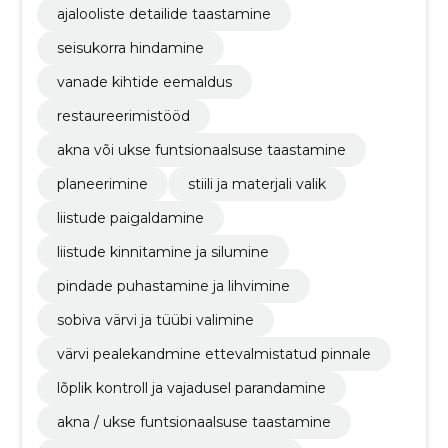
ajalooliste detailide taastamine
seisukorra hindamine
vanade kihtide eemaldus
restaureerimistööd
akna või ukse funtsionaalsuse taastamine
planeerimine
stiili ja materjali valik
liistude paigaldamine
liistude kinnitamine ja silumine
pindade puhastamine ja lihvimine
sobiva värvi ja tüübi valimine
värvi pealekandmine ettevalmistatud pinnale
lõplik kontroll ja vajadusel parandamine
akna / ukse funtsionaalsuse taastamine