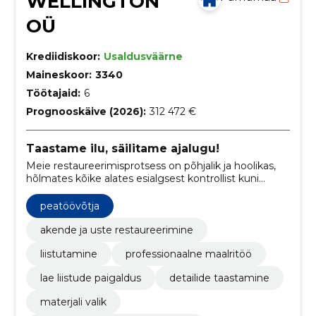
WELLINGTON
OÜ
Krediidiskoor:
Usaldusväärne
Maineskoor:
3340
Töötajaid:
6
Prognooskäive (2026):
312 472 €
Taastame ilu, säilitame ajalugu!
Meie restaureerimisprotsess on põhjalik ja hoolikas,
hõlmates kõike alates esialgsest kontrollist kuni
lõpliku viimistlustööni. Me kasutame traditsioonilisi
restaureerimistehnikaid ja -materjale.
peatöövõtja
akende ja uste restaureerimine
liistutamine
professionaalne maalritöö
lae liistude paigaldus
detailide taastamine
materjali valik