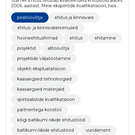
Stamer Ehitus teostab kvaliteetseid ehitustöid alates
2006. aastast. Meie ekspertide kvalifikatsioon, hea
maine ja paindlik hinnapoliitika vastavad kõigile
ehitustöödele esitatavatele nõuetele.
peatöövõtja
ehitus ja kinnisvara
ehitus- ja kinnisvarateenused
hooneehitusfirmad
ehitus
ehitamine
projektid
alltöövõtja
projektide väljatöötamine
objekti ekspluatatsioon
kaasaegsed tehnoloogiad
kaasaegsed materjalid
spetsialistide kvalifikatsioon
partneritega koostöö
kõigi baltikumi riikide ehitustööd
baltikumi riikide ehitustööd
vundament