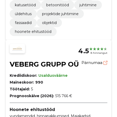
katusetööd
betoonitööd
juhtimine
üldehitus
projektide juhtimine
fassaadid
objektid
hoonete ehitustööd
4.5
8 hinnangut
VEBERG GRUPP OÜ
Pärnumaa
Krediidiskoor:
Usaldusväärne
Maineskoor:
990
Töötajaid:
5
Prognooskäive (2026):
515 766 €
Hoonete ehitustööd
vundamendid, hinnapakkumised, Majakarbid,