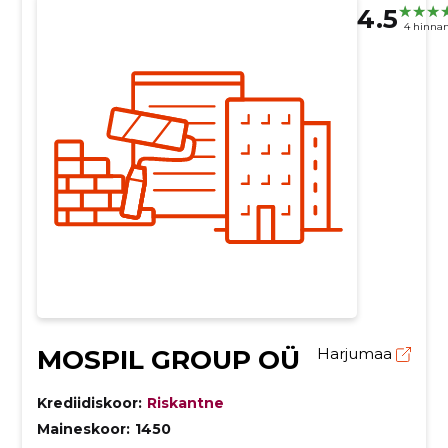
4.5
4 hinna
MOSPIL GROUP OÜ
Harjumaa
Krediidiskoor:
Riskantne
Maineskoor:
1450