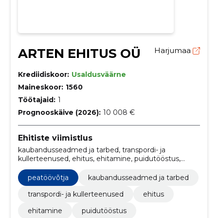
ARTEN EHITUS OÜ
Harjumaa
Krediidiskoor:
Usaldusväärne
Maineskoor:
1560
Töötajaid:
1
Prognooskäive (2026):
10 008 €
Ehitiste viimistlus
kaubandusseadmed ja tarbed, transpordi- ja
kullerteenused, ehitus, ehitamine, puidutööstus,
soojustamine, paigaldus, ehitustehnika, Värvimine,
krohvimine
peatöövõtja
kaubandusseadmed ja tarbed
transpordi- ja kullerteenused
ehitus
ehitamine
puidutööstus