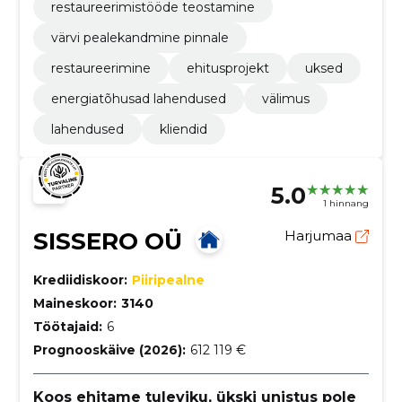
restaureerimistööde teostamine
värvi pealekandmine pinnale
restaureerimine
ehitusprojekt
uksed
energiatõhusad lahendused
välimus
lahendused
kliendid
5.0
1 hinnang
SISSERO OÜ
Harjumaa
Krediidiskoor:
Piiripealne
Maineskoor:
3140
Töötajaid:
6
Prognooskäive (2026):
612 119 €
Koos ehitame tuleviku, ükski unistus pole