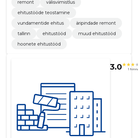
remont
välisviimistlus
ehitustööde teostamine
vundamentide ehitus
äripindade remont
tallinn
ehitustööd
muud ehitustööd
hoonete ehitustööd
3.0
1 hin