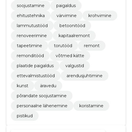
soojustamine
paigaldus
ehitustehnika
värvimine
krohvimine
lammutustööd
betoonitööd
renoveerimine
kapitaalremont
tapeetimine
torutööd
remont
remonditööd
võtmed kätte
plaatide paigaldus
valgustid
ettevalmistustööd
arendusjuhtimine
kunst
äravedu
põrandate soojustamine
personaalne lähenemine
koristamine
pistikud