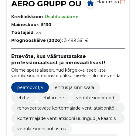
AERO GRUPP OÜ
Harjumaa
Krediidiskoor:
Usaldusväärne
Maineskoor:
5130
Töötajaid:
25
Prognooskäive (2026):
3 499 561 €
Ettevõte, kus väärtustatakse
professionaalsust ja innovaatilisust!
Oleme spetsialiseerunud kõrgekvaliteediliste
ventilatsiooniteenuste pakkumisele, hõlmates endas
kogu protsessi alates ventilatsioonisüsteemide
puhastamisest ja hooldamisest kuni uute süsteemide
peatöövõtja
ehitus ja kinnisvara
ehitamise ja renoveerimiseni.
ehitus
ehitamine
ventilatsioonitööd
renoveeritavate kortermajade ventilatsioonitöö
d
kortermajade ventilatsiooni uuringud ja kaardist
us
ventilatsiooni puhastus