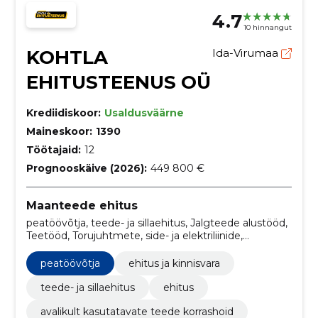
4.7
10 hinnangut
KOHTLA
Ida-Virumaa
EHITUSTEENUS OÜ
Krediidiskoor:
Usaldusväärne
Maineskoor:
1390
Töötajaid:
12
Prognooskäive (2026):
449 800 €
Maanteede ehitus
peatöövõtja, teede- ja sillaehitus, Jalgteede alustööd,
Teetööd, Torujuhtmete, side- ja elektriliinide,
maanteede, teede, lennuväljade ja raudteede
ehitustööd; pinnakattetööd, Pinnakattetööd,
peatöövõtja
ehitus ja kinnisvara
Kõrvalmaanteede ehitustööd, Tänavate alustööd,
Teeremonditööd, Teedevalgustuse paigaldamine
teede- ja sillaehitus
ehitus
avalikult kasutatavate teede korrashoid