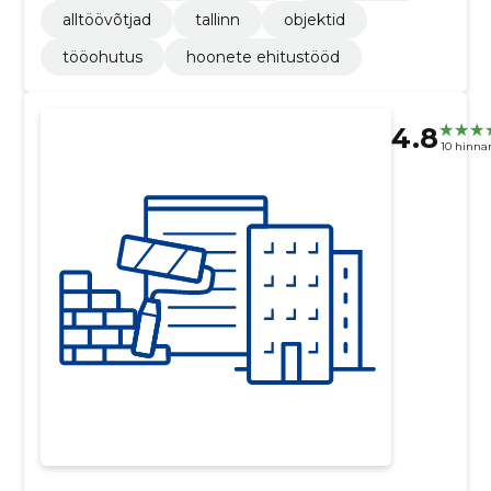
alltöövõtjad
tallinn
objektid
tööohutus
hoonete ehitustööd
4.8
10 hinna