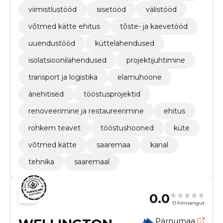
viimistlustööd
sisetööd
välistööd
võtmed kätte ehitus
tõste- ja kaevetööd
uuendustööd
küttelahendused
isolatsioonilahendused
projektijuhtimine
transport ja logistika
elamuhoone
äriehitised
tööstusprojektid
renoveerimine ja restaureerimine
ehitus
rohkem teavet
tööstushooned
küte
võtmed kätte
saaremaa
kanal
tehnika
saaremaal
0.0
0 hinnangut
Pärnumaa