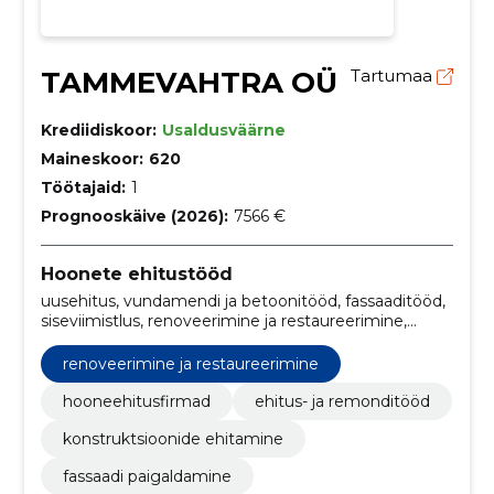
TAMMEVAHTRA OÜ
Tartumaa
Krediidiskoor:
Usaldusväärne
Maineskoor:
620
Töötajaid:
1
Prognooskäive (2026):
7566 €
Hoonete ehitustööd
uusehitus, vundamendi ja betoonitööd, fassaaditööd,
siseviimistlus, renoveerimine ja restaureerimine,
betoonitööd, renoveerimine, Katusekonstruktsioonid,
vihmaveesüsteemid, katusehooldus ja -remont
renoveerimine ja restaureerimine
hooneehitusfirmad
ehitus- ja remonditööd
konstruktsioonide ehitamine
fassaadi paigaldamine