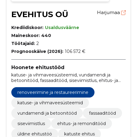
EVEHITUS OÜ
Harjumaa
Krediidiskoor:
Usaldusväärne
Maineskoor:
440
Töötajaid:
2
Prognooskäive (2026):
106 572 €
Hoonete ehitustööd
katuse- ja vihmaveesüsteemid, vundamendi ja
betoonitööd, fassaaditööd, siseviimistlus, ehitus- ja
remonditööd, üldine ehitustöö, katuste ehitus,
ehitusteenused, Siseviimistlustööd, Põrandatööd
renoveerimine ja restaureerimine
katuse- ja vihmaveesüsteemid
vundamendi ja betoonitööd
fassaaditööd
siseviimistlus
ehitus- ja remonditööd
üldine ehitustöö
katuste ehitus