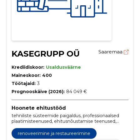
KASEGRUPP OÜ
Saaremaa
Krediidiskoor:
Usaldusväärne
Maineskoor:
400
Töötajaid:
3
Prognooskäive (2026):
84 049 €
Hoonete ehitustööd
tehniliste süsteemide paigaldus, professionaalsed
plaatimisteenused, ehitusnõustamise teenused,
ehitusplaneerimise konsultandid, vundamendi
valamise teenused, viimistlustööd ehituses, hoone- ja
renoveerimine ja restaureerimine
tsiviilehitus, restaureerimisehituse eksperdid,