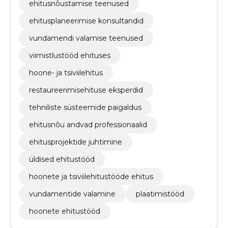
ehitusnõustamise teenused
ehitusplaneerimise konsultandid
vundamendi valamise teenused
viimistlustööd ehituses
hoone- ja tsiviilehitus
restaureerimisehituse eksperdid
tehniliste süsteemide paigaldus
ehitusnõu andvad professionaalid
ehitusprojektide juhtimine
üldised ehitustööd
hoonete ja tsiviilehitustööde ehitus
vundamentide valamine
plaatimistööd
hoonete ehitustööd