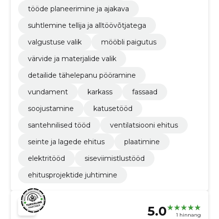
tööde planeerimine ja ajakava
suhtlemine tellija ja alltöövõtjatega
valgustuse valik
mööbli paigutus
värvide ja materjalide valik
detailide tähelepanu pööramine
vundament
karkass
fassaad
soojustamine
katusetööd
santehnilised tööd
ventilatsiooni ehitus
seinte ja lagede ehitus
plaatimine
elektritööd
siseviimistlustööd
ehitusprojektide juhtimine
5.0
1 hinnang