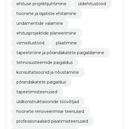
vundamentide valamine, hoonete ja tsiviilehitustööde
ehituse projektijuhtimine
üldehitustööd
ehitus
hoonete ja rajatiste ehitamine
undamentide valamine
ehitusprojektide planeerimine
viimistlustööd
plaatimine
tapeetimine ja põrandakatete paigaldamine
tehnosüsteemide paigaldus
konsultatsioonid ja nõustamine
põrandakatete paigaldus
tapeetimisteenused
üldkonstruktsioonide töövõtjad
hoonete renoveerimise teenused
professionaalsed plaatimisteenused