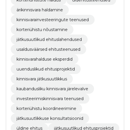
ärikinnisvara haldamine
kinnisvarainvesteeringute teenused
korteriühistu nõustamine
jätkusuutlikud ehituslahendused
usaldusväärsed ehitusteenused
kinnisvarahalduse eksperdid
uuenduslikud ehitusprojektid
kinnisvara jätkusuutlikkus
kaubandusliku kinnisvara järelevalve
investeerimiskinnisvara teenused
korteriühistu koordineerimine
jätkusuutlikkuse konsultatsioonid
üldine ehitus
jätkusuutlikud ehitusprojektid