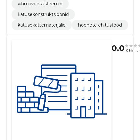
vihmaveesüsteemid
katusekonstruktsioonid
katusekattematerjalid
hoonete ehitustööd
0.0
0 hinna