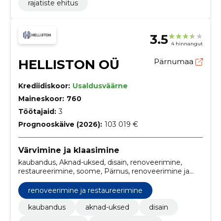
rajatiste ehitus
3.5
4 hinnangut
HELLISTON OÜ
Pärnumaa
Krediidiskoor:
Usaldusväärne
Maineskoor:
760
Töötajaid:
3
Prognooskäive (2026):
103 019 €
Värvimine ja klaasimine
kaubandus, Aknad-uksed, disain, renoveerimine,
restaureerimine, soome, Pärnus, renoveerimine ja
restaureerimine, akende ja uste renoveerimine, uste
taastamine
renoveerimine ja restaureerimine
kaubandus
aknad-uksed
disain