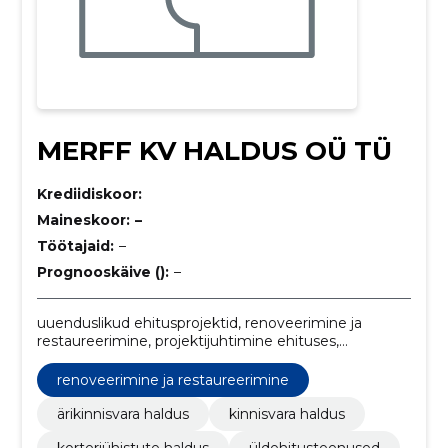
MERFF KV HALDUS OÜ TÜ
Krediidiskoor:
Maineskoor:
–
Töötajaid:
–
Prognooskäive ():
–
uuenduslikud ehitusprojektid, renoveerimine ja
restaureerimine, projektijuhtimine ehituses,
jätkusuutlikud ehitusprojektid, Üldine ehitus,
jätkusuutlikkuse konsultatsioonid, korteriühistu
renoveerimine ja restaureerimine
koordineerimine, investeerimiskinnisvara teenused,
kaubandusliku kinnisvara järelevalve, kinnisvara
ärikinnisvara haldus
kinnisvara haldus
jätkusuutlikkus
korteriühistute haldus
üldehitusteenused