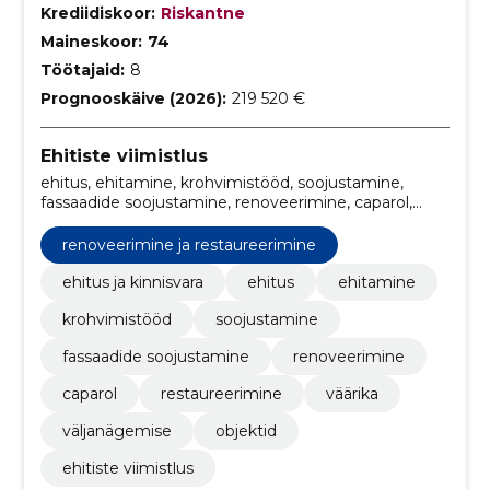
Krediidiskoor:
Riskantne
Maineskoor:
74
Töötajaid:
8
Prognooskäive (2026):
219 520 €
Ehitiste viimistlus
ehitus, ehitamine, krohvimistööd, soojustamine,
fassaadide soojustamine, renoveerimine, caparol,
restaureerimine, renoveerimine ja restaureerimine,
väärika
renoveerimine ja restaureerimine
ehitus ja kinnisvara
ehitus
ehitamine
krohvimistööd
soojustamine
fassaadide soojustamine
renoveerimine
caparol
restaureerimine
väärika
väljanägemise
objektid
ehitiste viimistlus