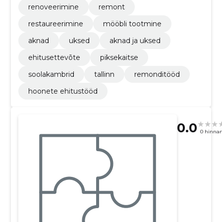
renoveerimine
remont
restaureerimine
mööbli tootmine
aknad
uksed
aknad ja uksed
ehitusettevõte
piksekaitse
soolakambrid
tallinn
remonditööd
hoonete ehitustööd
0.0
0 hinna