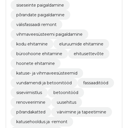
siseseinte paigaldamine
põrandate paigaldamine
välisfassaadi remont
vihmaveesüsteemi paigaldamine
kodu ehitamine
eluruumide ehitamine
büroohoone ehitamine
ehitusettevõte
hoonete ehitamine
katuse- ja vihmaveesüsteemid
vundamendi ja betoonitööd
fassaaditööd
siseviimistlus
betoonitööd
renoveerimine
uusehitus
põrandakatted
värvimine ja tapeetimine
katusehooldus ja -remont