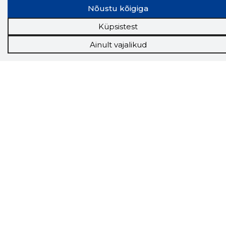
Tööriistad
Nõustu kõigiga
Sooduspakkumised
Küpsistest
Hanked
Tööturg
Ainult vajalikud
Sihtkliendid
Rakendused
Lisavõimalused
Inforegister
Krediidihaldus
Raportid
Müügihaldus CRM
API
Ettevõttest
Grupist
Kontakt
Liitu meiega
Uudised
KKK