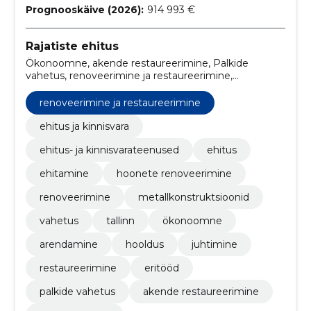
Prognooskäive (2026):
914 993 €
Rajatiste ehitus
Ökonoomne, akende restaureerimine, Palkide
vahetus, renoveerimine ja restaureerimine,
ERITÖÖD, restaureerimine, juhtimine, hooldus,
arendamine, tallinn
renoveerimine ja restaureerimine
ehitus ja kinnisvara
ehitus- ja kinnisvarateenused
ehitus
ehitamine
hoonete renoveerimine
renoveerimine
metallkonstruktsioonid
vahetus
tallinn
ökonoomne
arendamine
hooldus
juhtimine
restaureerimine
eritööd
palkide vahetus
akende restaureerimine