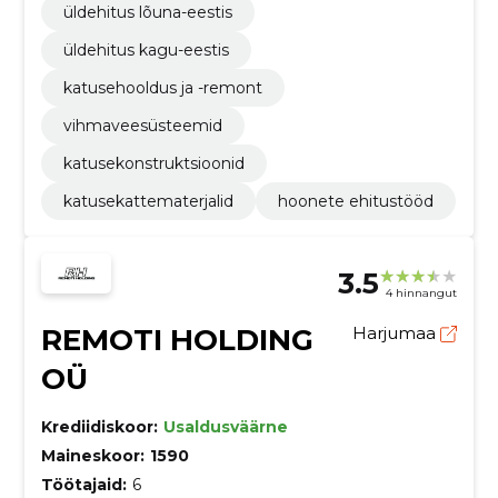
üldehitus lõuna-eestis
üldehitus kagu-eestis
katusehooldus ja -remont
vihmaveesüsteemid
katusekonstruktsioonid
katusekattematerjalid
hoonete ehitustööd
3.5
4 hinnangut
REMOTI HOLDING
Harjumaa
OÜ
Krediidiskoor:
Usaldusväärne
Maineskoor:
1590
Töötajaid:
6