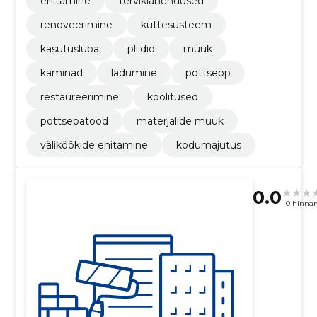
ehitamine
terviklahendused
renoveerimine
küttesüsteem
kasutusluba
pliidid
müük
kaminad
ladumine
pottsepp
restaureerimine
koolitused
pottsepatööd
materjalide müük
väliköökide ehitamine
kodumajutus
0.0
0 hinna