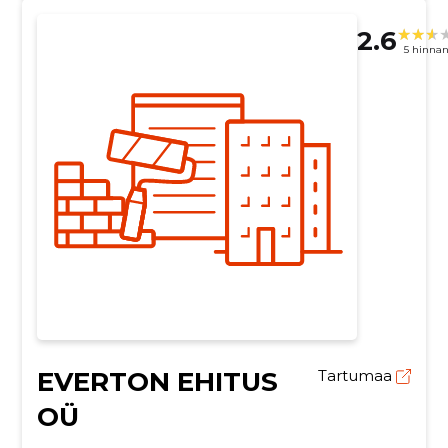
2.6
5 hinna
EVERTON EHITUS
Tartumaa
OÜ