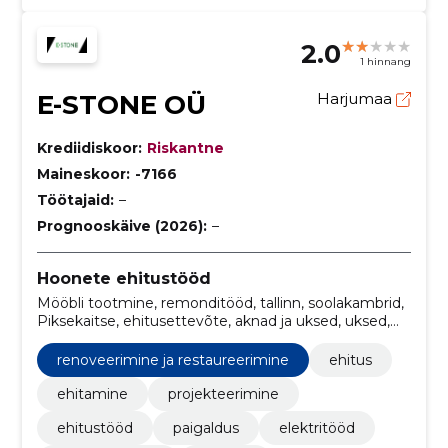
2.0
1 hinnang
E-STONE OÜ
Harjumaa
Krediidiskoor:
Riskantne
Maineskoor:
-7166
Töötajaid:
–
Prognooskäive (2026):
–
Hoonete ehitustööd
Mööbli tootmine, remonditööd, tallinn, soolakambrid,
Piksekaitse, ehitusettevõte, aknad ja uksed, uksed,
aknad, renoveerimine ja restaureerimine
renoveerimine ja restaureerimine
ehitus
ehitamine
projekteerimine
ehitustööd
paigaldus
elektritööd