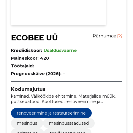
ECOBEE UÜ
Pärnumaa
Krediidiskoor:
Usaldusväärne
Maineskoor:
420
Töötajaid:
–
Prognooskäive (2026):
–
Kodumajutus
kaminad, Väliköökide ehitamine, Materjalide müük,
pottsepatööd, Koolitused, renoveerimine ja
restaureerimine, restaureerimine, pottsepp,
ladumine, mesindus
renoveerimine ja restaureerimine
mesindus
mesindussaadused