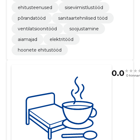
ehitusteenused
siseviimistlustööd
põrandatööd
sanitaartehnilised tööd
ventilatsioonitööd
soojustamine
aiamajad
elektritööd
hoonete ehitustööd
0.0
0 hinna