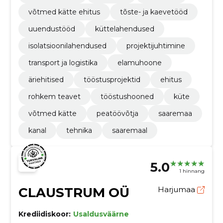
võtmed kätte ehitus
tõste- ja kaevetööd
uuendustööd
küttelahendused
isolatsioonilahendused
projektijuhtimine
transport ja logistika
elamuhoone
äriehitised
tööstusprojektid
ehitus
rohkem teavet
tööstushooned
küte
võtmed kätte
peatöövõtja
saaremaa
kanal
tehnika
saaremaal
5.0
1 hinnang
CLAUSTRUM OÜ
Harjumaa
Krediidiskoor:
Usaldusväärne