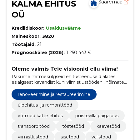
KALMA EHITUS
Saaremaa
OÜ
Krediidiskoor:
Usaldusväärne
Maineskoor:
3820
Töötajaid:
21
Prognooskäive (2026):
1 250 443 €
Oleme valmis Teie visioonid ellu viima!
Pakume mitmekülgseid ehitusteenuseid alates
esialgsest kavandist kuni viimistlustöödeni, hõlmates
nii sisetöid, välistöid kui ka transpordi- ja kaevetöid.
renoveerimine ja restaureerimine
üldehitus- ja remonttööd
võtmed kätte ehitus
puistevilla paigaldus
transporditööd
tõstetööd
kaevetööd
viimistlustööd
sisetööd
välistööd