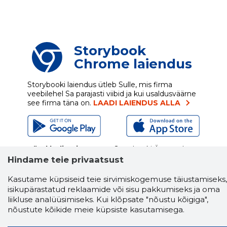
Storybook
Chrome laiendus
Storybooki laiendus ütleb Sulle, mis firma
veebilehel Sa parajasti viibid ja kui usaldusväärne
see firma täna on.
LAADI LAIENDUS ALLA
Näed helistaja tausta!
Storybooki Äpp toob
Sinuni
OTSEKONTAKTID
400 000 Eesti
Hindame teie privaatsust
ettevõtte ja isikute kohta (juhid, ametnikud).
Andmed on rikastatud maksevõime ja
Kasutame küpsiseid teie sirvimiskogemuse täiustamiseks,
finantsinfoga.
isikupärastatud reklaamide või sisu pakkumiseks ja oma
liikluse analüüsimiseks. Kui klõpsate "nõustu kõigiga",
nõustute kõikide meie küpsiste kasutamisega.