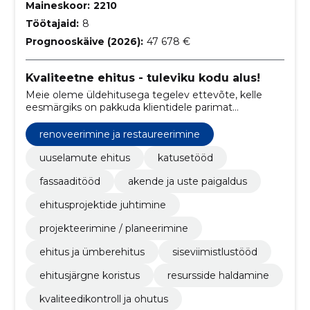
Maineskoor:
2210
Töötajaid:
8
Prognooskäive (2026):
47 678 €
Kvaliteetne ehitus - tuleviku kodu alus!
Meie oleme üldehitusega tegelev ettevõte, kelle
eesmärgiks on pakkuda klientidele parimat
võimalikku teenust. Oleme spetsialiseerunud
kvaliteetse ja vastupidava ehitustöö teostamisele,
renoveerimine ja restaureerimine
mis vastab kliendi soovidele ja vajadustele.
uuselamute ehitus
katusetööd
fassaaditööd
akende ja uste paigaldus
ehitusprojektide juhtimine
projekteerimine / planeerimine
ehitus ja ümberehitus
siseviimistlustööd
ehitusjärgne koristus
resursside haldamine
kvaliteedikontroll ja ohutus