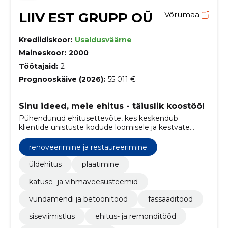
LIIV EST GRUPP OÜ
Võrumaa
Krediidiskoor:
Usaldusväärne
Maineskoor:
2000
Töötajaid:
2
Prognooskäive (2026):
55 011 €
Sinu ideed, meie ehitus - täiuslik koostöö!
Pühendunud ehitusettevõte, kes keskendub
klientide unistuste kodude loomisele ja kestvate
ehituslahenduste pakkumisele.
renoveerimine ja restaureerimine
üldehitus
plaatimine
katuse- ja vihmaveesüsteemid
vundamendi ja betoonitööd
fassaaditööd
siseviimistlus
ehitus- ja remonditööd