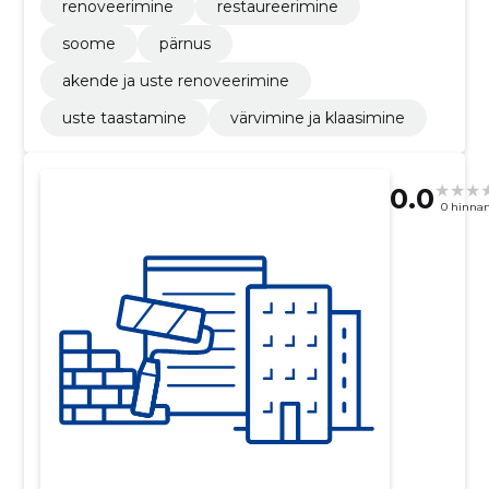
renoveerimine
restaureerimine
soome
pärnus
akende ja uste renoveerimine
uste taastamine
värvimine ja klaasimine
0.0
0 hinna