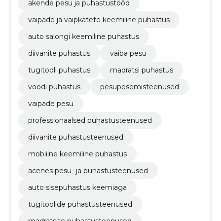
akende pesu ja puhastustööd
vaipade ja vaipkatete keemiline puhastus
auto salongi keemiline puhastus
diivanite puhastus
vaiba pesu
tugitooli puhastus
madratsi puhastus
voodi puhastus
pesupesemisteenused
vaipade pesu
professionaalsed puhastusteenused
diivanite puhastusteenused
mobiilne keemiline puhastus
acenes pesu- ja puhastusteenused
auto sisepuhastus keemiaga
tugitoolide puhastusteenused