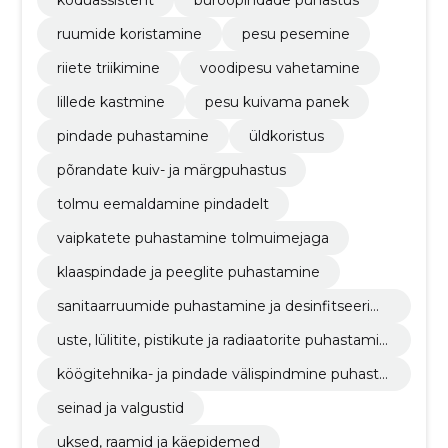
koduassistent
büroopindade puhastus
ruumide koristamine
pesu pesemine
riiete triikimine
voodipesu vahetamine
lillede kastmine
pesu kuivama panek
pindade puhastamine
üldkoristus
põrandate kuiv- ja märgpuhastus
tolmu eemaldamine pindadelt
vaipkatete puhastamine tolmuimejaga
klaaspindade ja peeglite puhastamine
sanitaarruumide puhastamine ja desinfitseerimi
ne
uste, lülitite, pistikute ja radiaatorite puhastamin
e
köögitehnika- ja pindade välispindmine puhasta
mine
seinad ja valgustid
uksed, raamid ja käepidemed