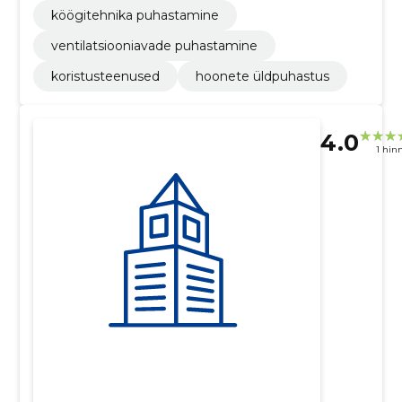
köögitehnika puhastamine
ventilatsiooniavade puhastamine
koristusteenused
hoonete üldpuhastus
4.0
1 hin