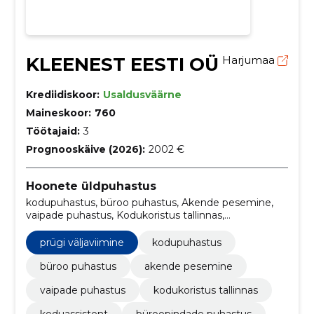
KLEENEST EESTI OÜ
Harjumaa
Krediidiskoor:
Usaldusväärne
Maineskoor:
760
Töötajaid:
3
Prognooskäive (2026):
2002 €
Hoonete üldpuhastus
kodupuhastus, büroo puhastus, Akende pesemine,
vaipade puhastus, Kodukoristus tallinnas,
koduassistent, büroopindade puhastus, ruumide
koristamine, Pesu pesemine, riiete triikimine
prügi väljaviimine
kodupuhastus
büroo puhastus
akende pesemine
vaipade puhastus
kodukoristus tallinnas