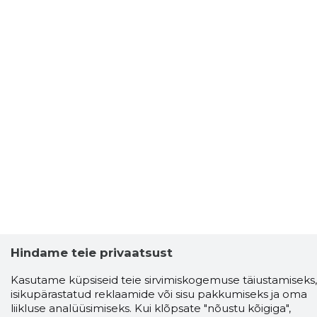
Hindame teie privaatsust
Storybook
Kasutame küpsiseid teie sirvimiskogemuse täiustamiseks,
Chrome laiendus
isikupärastatud reklaamide või sisu pakkumiseks ja oma
liikluse analüüsimiseks. Kui klõpsate "nõustu kõigiga",
Storybooki laiendus ütleb Sulle, mis firma