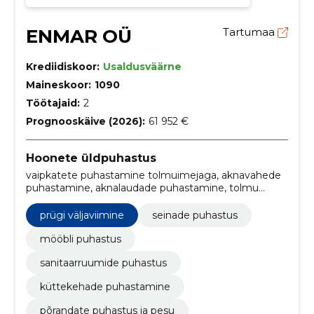
ENMAR OÜ
Tartumaa
Krediidiskoor:
Usaldusväärne
Maineskoor:
1090
Töötajaid:
2
Prognooskäive (2026):
61 952 €
Hoonete üldpuhastus
vaipkatete puhastamine tolmuimejaga, aknavahede
puhastamine, aknalaudade puhastamine, tolmu
eemaldamine aknavahedest, aknalaua puhastamine,
Klaaspindade pesu, köögipindade ja -tehnika
prügi väljaviimine
seinade puhastus
puhastamine, tolmu eemaldamine pindadelt, prügi
väljaviimine, trepipiirete ja käsipuude puhastamine
mööbli puhastus
sanitaarruumide puhastus
küttekehade puhastamine
põrandate puhastus ja pesu