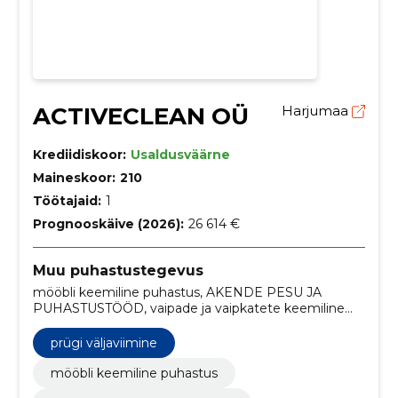
ACTIVECLEAN OÜ
Harjumaa
Krediidiskoor:
Usaldusväärne
Maineskoor:
210
Töötajaid:
1
Prognooskäive (2026):
26 614 €
Muu puhastustegevus
mööbli keemiline puhastus, AKENDE PESU JA
PUHASTUSTÖÖD, vaipade ja vaipkatete keemiline
puhastus, auto salongi keemiline puhastus, diivanite
puhastus, vaiba pesu, tugitooli puhastus, madratsi
prügi väljaviimine
puhastus, voodi puhastus, pesupesemisteenused
mööbli keemiline puhastus