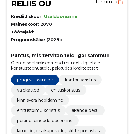
RELIIS OÜ
Tartumaa
Krediidiskoor:
Usaldusväärne
Maineskoor:
2070
Töötajaid:
–
Prognooskäive (2026):
–
Puhtus, mis tervitab teid igal sammul!
Oleme spetsialiseerunud mitmekülgsetele
koristusteenustele, pakkudes kvaliteetset
ehitusjärgset koristust, äripindade hooldust,
kodukoristust ning kolimisjärgset puhastust.
prügi väljaviimine
kontorikoristus
vaipkatted
ehituskoristus
kinnisvara hooldamine
ehitustolmu koristus
akende pesu
põrandapindade pesemine
lampide, pistikupesade, lülitite puhastus