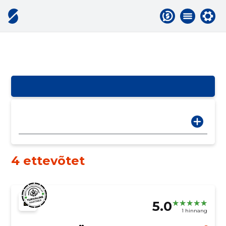
4 ettevõtet
5.0
1 hinnang