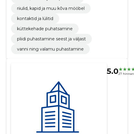
riiulid, kapid ja muu kõva mööbel
kontaktid ja lülitid
küttekehade puhatsamine
pliidi puhastamine seest ja väljast
vanni ning valamu puhastamine
5.0
27 hinna