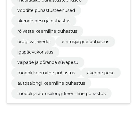
madratsite puhastusteenused
voodite puhastusteenused
akende pesu ja puhastus
rõivaste keemiline puhastus
prügi väljavedu
ehitusjärgne puhastus
igapäevakoristus
vaipade ja põranda süvapesu
mööbli keemiline puhastus
akende pesu
autosalongi keemiline puhastus
mööbli ja autosalongi keemiline puhastus