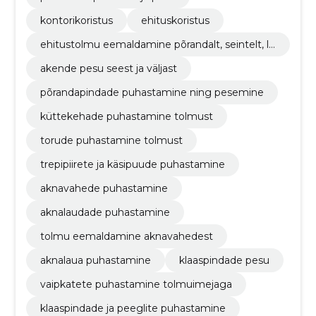
kontorikoristus
ehituskoristus
ehitustolmu eemaldamine põrandalt, seintelt, la
est
akende pesu seest ja väljast
põrandapindade puhastamine ning pesemine
küttekehade puhastamine tolmust
torude puhastamine tolmust
trepipiirete ja käsipuude puhastamine
aknavahede puhastamine
aknalaudade puhastamine
tolmu eemaldamine aknavahedest
aknalaua puhastamine
klaaspindade pesu
vaipkatete puhastamine tolmuimejaga
klaaspindade ja peeglite puhastamine