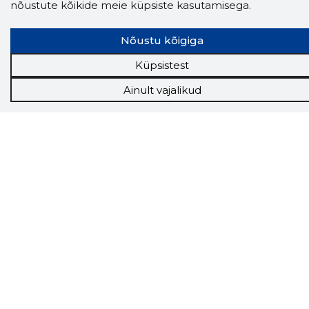
nõustute kõikide meie küpsiste kasutamisega.
veebilehel Sa parajasti viibid ja kui usaldusväärne
see firma täna on.
LAADI LAIENDUS ALLA
Nõustu kõigiga
Küpsistest
Näed helistaja tausta!
Storybooki Äpp toob
Ainult vajalikud
Sinuni
OTSEKONTAKTID
400 000 Eesti
ettevõtte ja isikute kohta (juhid, ametnikud).
Andmed on rikastatud maksevõime ja
finantsinfoga.
Tööriistad
Sooduspakkumised
Hanked
Tööturg
Sihtkliendid
Rakendused
Lisavõimalused