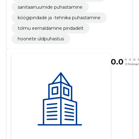
sanitaarruumide puhastamine
köögipindade ja -tehnika puhastamine
tolmu eemaldamine pindadelt
hoonete üldpuhastus
0.0
0 hinna