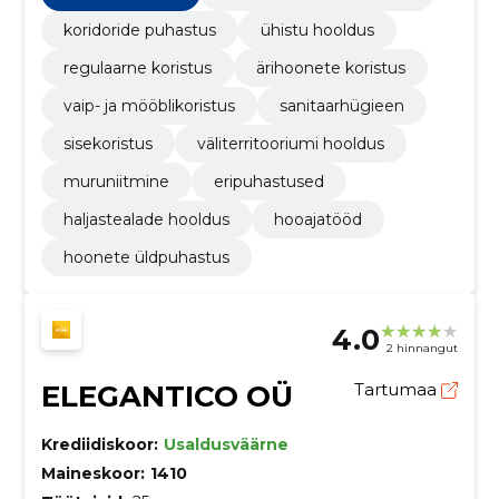
koridoride puhastus
ühistu hooldus
regulaarne koristus
ärihoonete koristus
vaip- ja mööblikoristus
sanitaarhügieen
sisekoristus
väliterritooriumi hooldus
muruniitmine
eripuhastused
haljastealade hooldus
hooajatööd
hoonete üldpuhastus
4.0
2 hinnangut
ELEGANTICO OÜ
Tartumaa
Krediidiskoor:
Usaldusväärne
Maineskoor:
1410