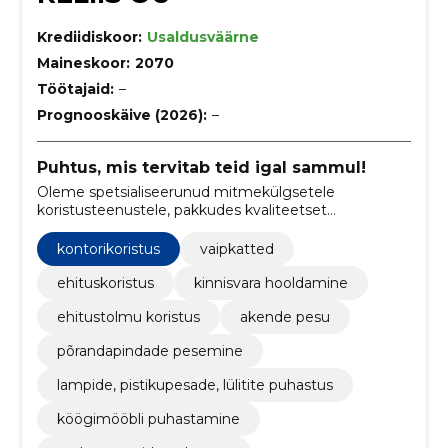
Krediidiskoor:
Usaldusväärne
Maineskoor:
2070
Töötajaid:
–
Prognooskäive (2026):
–
Puhtus, mis tervitab teid igal sammul!
Oleme spetsialiseerunud mitmekülgsetele
koristusteenustele, pakkudes kvaliteetset
ehitusjärgset koristust, äripindade hooldust,
kodukoristust ning kolimisjärgset puhastust.
kontorikoristus
vaipkatted
ehituskoristus
kinnisvara hooldamine
ehitustolmu koristus
akende pesu
põrandapindade pesemine
lampide, pistikupesade, lülitite puhastus
köögimööbli puhastamine