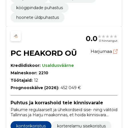
köögipindade puhastus
hoonete üldpuhastus
0.0
0 hinnangut
PC HEAKORD OÜ
Harjumaa
Krediidiskoor:
Usaldusväärne
Maineskoor:
2210
Töötajaid:
12
Prognooskäive (2026):
452 049 €
Puhtus ja korrashoid teie kinnisvarale
Pakume regulaarselt ja ühekordseid sise- ning välitöid
Tallinnas ja Harju maakonnas, et hoida kinnisvara
puhtana ja korras. Paindlik ajastus ja usaldusväärne
kohalik teenindus.
kontorikoristus
korterelamu sisekoristus