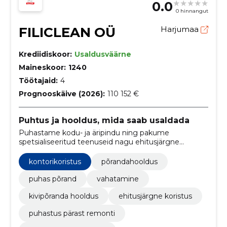
0.0
0 hinnangut
FILICLEAN OÜ
Harjumaa
Krediidiskoor:
Usaldusväärne
Maineskoor:
1240
Töötajaid:
4
Prognooskäive (2026):
110 152 €
Puhtus ja hooldus, mida saab usaldada
Puhastame kodu- ja äripindu ning pakume
spetsialiseeritud teenuseid nagu ehitusjärgne
puhastus ja vaipade pesu. Kohandatud plaanid ja
kogenud meeskond hoiavad teie pinnad korras.
kontorikoristus
põrandahooldus
puhas põrand
vahatamine
kivipõranda hooldus
ehitusjärgne koristus
puhastus pärast remonti