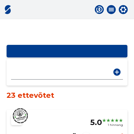
23 ettevõtet
5.0
1 hinnang