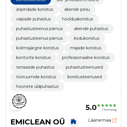
äripindade koristus
akende pesu
vaipade puhastus
hoolduskoristus
puhastusteenus pärnus
akende puhastus
puhastusteenus pärnus
kodukoristus
kolimisjärgne koristus
majade koristus
kontorite koristus
professionaalne koristus
terrasside puhastus
puhastusteenused
tööruumide koristus
koristusteenused
hoonete üldpuhastus
5.0
1 hinnang
EMICLEAN OÜ
Läänemaa