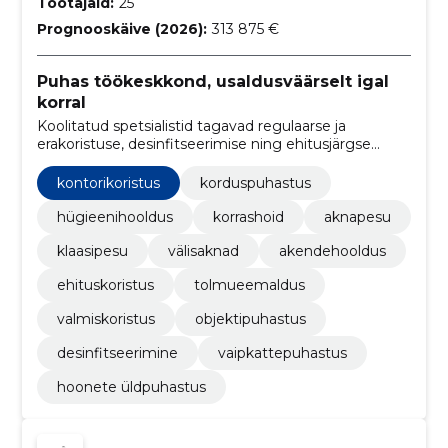
Töötajaid:
25
Prognooskäive (2026):
313 875 €
Puhas töökeskkond, usaldusväärselt igal
korral
Koolitatud spetsialistid tagavad regulaarse ja
erakoristuse, desinfitseerimise ning ehitusjärgse
puhastuse. Säästame teie aega ja tagame puhtuse
ning hügieeni.
kontorikoristus
korduspuhastus
hügieenihooldus
korrashoid
aknapesu
klaasipesu
välisaknad
akendehooldus
ehituskoristus
tolmueemaldus
valmiskoristus
objektipuhastus
desinfitseerimine
vaipkattepuhastus
hoonete üldpuhastus