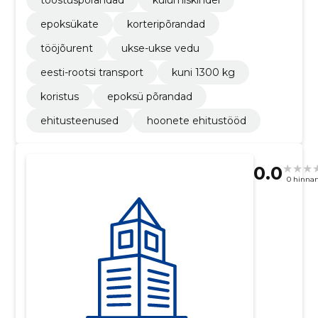
tööstuspõrandad
kulumiskindel
epoksükate
korteripõrandad
tööjõurent
ukse-ukse vedu
eesti-rootsi transport
kuni 1300 kg
koristus
epoksü põrandad
ehitusteenused
hoonete ehitustööd
0.0
0 hinna