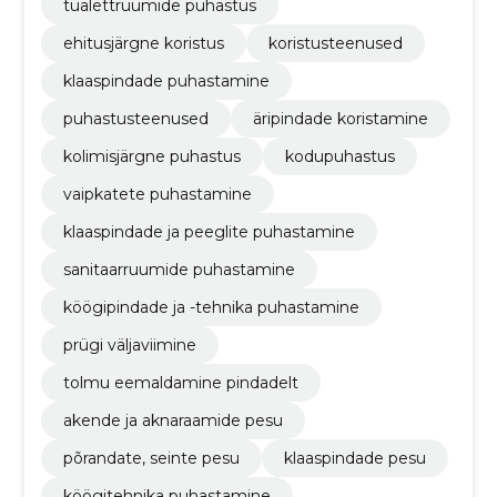
tualettruumide puhastus
ehitusjärgne koristus
koristusteenused
klaaspindade puhastamine
puhastusteenused
äripindade koristamine
kolimisjärgne puhastus
kodupuhastus
vaipkatete puhastamine
klaaspindade ja peeglite puhastamine
sanitaarruumide puhastamine
köögipindade ja -tehnika puhastamine
prügi väljaviimine
tolmu eemaldamine pindadelt
akende ja aknaraamide pesu
põrandate, seinte pesu
klaaspindade pesu
köögitehnika puhastamine