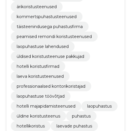
ärikoristusteenused
kommertspuhastusteenused
täisteenindusega puhastusfirma
peamised remondi koristusteenused
laopuhastuse lahendused
üldised koristusteenuse pakkujad
hotelli koristusfirmad
laeva koristusteenused
professionaalsed kontorikoristajad
laopuhastuse töövõtjad
hotelli majapidamisteenused
laopuhastus
üldine koristusteenus
puhastus
hotellikoristus
laevade puhastus