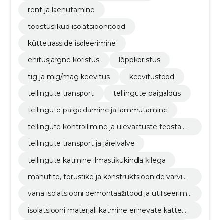
rent ja laenutamine
tööstuslikud isolatsioonitööd
küttetrasside isoleerimine
ehitusjärgne koristus
lõppkoristus
tig ja mig/mag keevitus
keevitustööd
tellingute transport
tellingute paigaldus
tellingute paigaldamine ja lammutamine
tellingute kontrollimine ja ülevaatuste teostami
ne
tellingute transport ja järelvalve
tellingute katmine ilmastikukindla kilega
mahutite, torustike ja konstruktsioonide värvimi
ne
vana isolatsiooni demontaažitööd ja utiliseerimi
ne
isolatsiooni materjali katmine erinevate kattem
aterjalidega