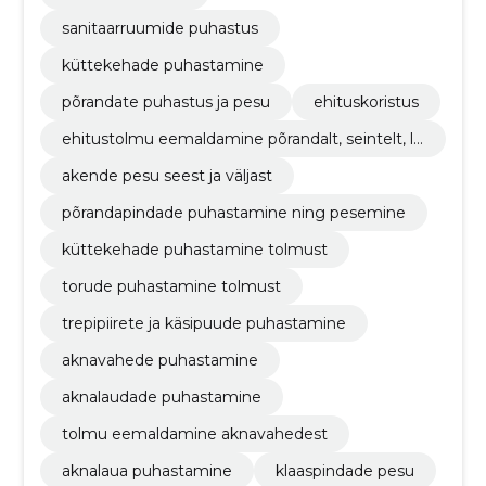
sanitaarruumide puhastus
küttekehade puhastamine
põrandate puhastus ja pesu
ehituskoristus
ehitustolmu eemaldamine põrandalt, seintelt, la
est
akende pesu seest ja väljast
põrandapindade puhastamine ning pesemine
küttekehade puhastamine tolmust
torude puhastamine tolmust
trepipiirete ja käsipuude puhastamine
aknavahede puhastamine
aknalaudade puhastamine
tolmu eemaldamine aknavahedest
aknalaua puhastamine
klaaspindade pesu