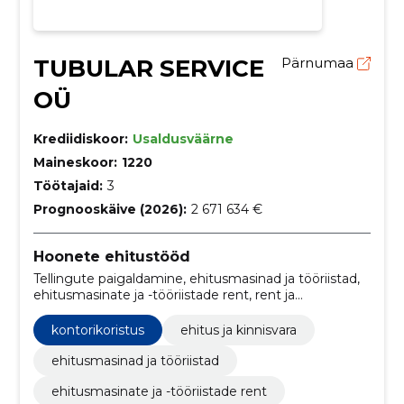
TUBULAR SERVICE
Pärnumaa
OÜ
Krediidiskoor:
Usaldusväärne
Maineskoor:
1220
Töötajaid:
3
Prognooskäive (2026):
2 671 634 €
Hoonete ehitustööd
Tellingute paigaldamine, ehitusmasinad ja tööriistad,
ehitusmasinate ja -tööriistade rent, rent ja
laenutamine, tööstuslikud isolatsioonitööd,
küttetrasside isoleerimine, ehitusjärgne koristus,
kontorikoristus
ehitus ja kinnisvara
lõppkoristus, tig ja mig/mag keevitus,
KEEVITUSTÖÖD
ehitusmasinad ja tööriistad
ehitusmasinate ja -tööriistade rent