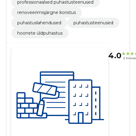
professionaalsed puhastusteenused
renoveerimisjärgne koristus
puhastuslahendused
puhastusteenused
hoonete üldpuhastus
4.0
2 hinna