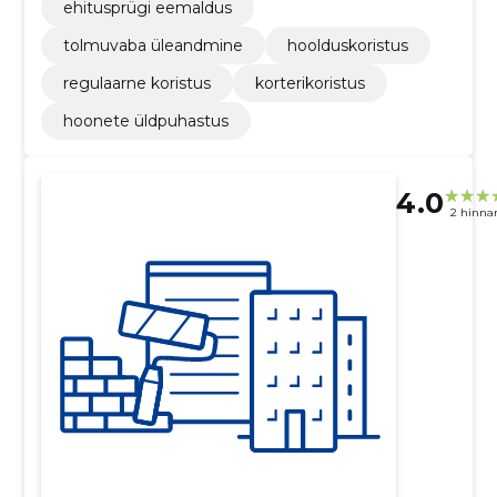
ehitusprügi eemaldus
tolmuvaba üleandmine
hoolduskoristus
regulaarne koristus
korterikoristus
hoonete üldpuhastus
4.0
2 hinna