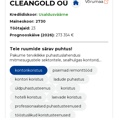
CLEANGOLD OÜ
Võrumaa
Krediidiskoor:
Usaldusväärne
Maineskoor:
2730
Töötajaid:
23
Prognooskäive (2026):
273 354 €
Teie ruumide särav puhtus!
Pakume terviklikke puhastuslahendusi
mitmesugustele sektoritele, sealhulgas kontorid,
laod, hotellid ja laevad.
kontorikoristus
pisemad remonttööd
kontori koristus
ladude puhastus
üldpuhastusteenus
koristus
hotelli koristus
laevade koristus
professionaalsed puhastusteenused
tööstuslikud koristusteenused