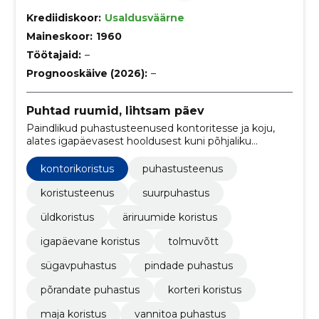
Krediidiskoor:
Usaldusväärne
Maineskoor:
1960
Töötajaid:
–
Prognooskäive (2026):
–
Puhtad ruumid, lihtsam päev
Paindlikud puhastusteenused kontoritesse ja koju,
alates igapäevasest hooldusest kuni põhjaliku
korrastamiseni. Aitame hoida ruumid puhtad, värsked
ja esinduslikud.
kontorikoristus
puhastusteenus
koristusteenus
suurpuhastus
üldkoristus
äriruumide koristus
igapäevane koristus
tolmuvõtt
sügavpuhastus
pindade puhastus
põrandate puhastus
korteri koristus
maja koristus
vannitoa puhastus