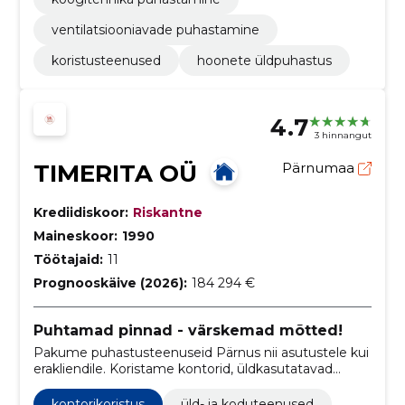
ventilatsiooniavade puhastamine
koristusteenused
hoonete üldpuhastus
4.7
3 hinnangut
TIMERITA OÜ
Pärnumaa
Krediidiskoor:
Riskantne
Maineskoor:
1990
Töötajaid:
11
Prognooskäive (2026):
184 294 €
Puhtamad pinnad - värskemad mõtted!
Pakume puhastusteenuseid Pärnus nii asutustele kui
erakliendile. Koristame kontorid, üldkasutatavad
ruumid, san. ruumid, laod, tootmispinnad,
korteriühistud.
kontorikoristus
üld- ja koduteenused