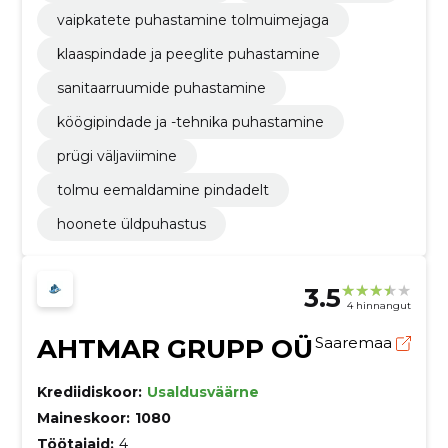
vaipkatete puhastamine tolmuimejaga
klaaspindade ja peeglite puhastamine
sanitaarruumide puhastamine
köögipindade ja -tehnika puhastamine
prügi väljaviimine
tolmu eemaldamine pindadelt
hoonete üldpuhastus
3.5
4 hinnangut
AHTMAR GRUPP OÜ
Saaremaa
Krediidiskoor:
Usaldusväärne
Maineskoor:
1080
Töötajaid:
4