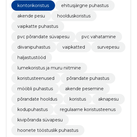
hooldus, pehme mööbli puhastus ning üldine
kontorikoristus
ehitusjärgne puhastus
hoolduskoristus, tagades puhtuse, kvaliteedi ja
rahulolu.
akende pesu
hoolduskoristus
vaipkatte puhastus
pvc põrandate süvapesu
pvc vahatamine
diivanipuhastus
vaipkatted
survepesu
haljastustööd
lumekoristus ja muru niitmine
koristusteenused
põrandate puhastus
mööbli puhastus
akende pesemine
põrandate hooldus
koristus
aknapesu
kodupuhastus
regulaarne koristusteenus
kivipõranda süvapesu
hoonete tööstuslik puhastus