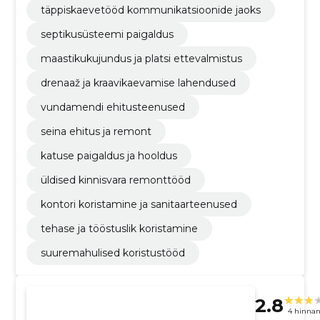
täppiskaevetööd kommunikatsioonide jaoks
septikusüsteemi paigaldus
maastikukujundus ja platsi ettevalmistus
drenaaž ja kraavikaevamise lahendused
vundamendi ehitusteenused
seina ehitus ja remont
katuse paigaldus ja hooldus
üldised kinnisvara remonttööd
kontori koristamine ja sanitaarteenused
tehase ja tööstuslik koristamine
suuremahulised koristustööd
2.8
4 hinna