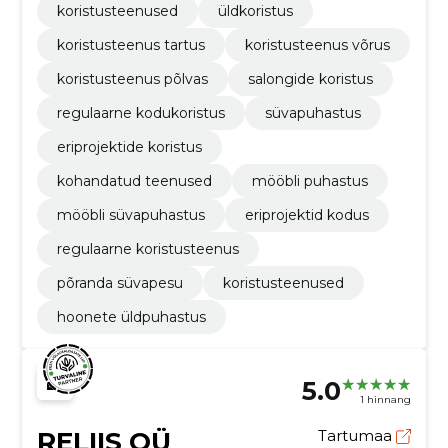
koristusteenused
üldkoristus
koristusteenus tartus
koristusteenus võrus
koristusteenus põlvas
salongide koristus
regulaarne kodukoristus
süvapuhastus
eriprojektide koristus
kohandatud teenused
mööbli puhastus
mööbli süvapuhastus
eriprojektid kodus
regulaarne koristusteenus
põranda süvapesu
koristusteenused
hoonete üldpuhastus
5.0
1 hinnang
RELIIS OÜ
Tartumaa