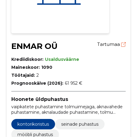
ENMAR OÜ
Tartumaa
Krediidiskoor:
Usaldusväärne
Maineskoor:
1090
Töötajaid:
2
Prognooskäive (2026):
61 952 €
Hoonete üldpuhastus
vaipkatete puhastamine tolmuimejaga, aknavahede
puhastamine, aknalaudade puhastamine, tolmu
eemaldamine aknavahedest, aknalaua puhastamine,
Klaaspindade pesu, köögipindade ja -tehnika
kontorikoristus
seinade puhastus
puhastamine, tolmu eemaldamine pindadelt, prügi
väljaviimine, trepipiirete ja käsipuude puhastamine
mööbli puhastus