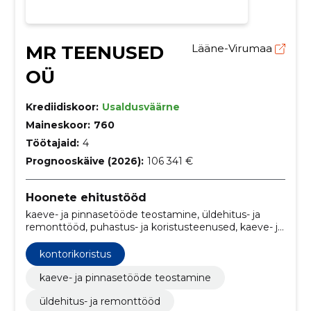
MR TEENUSED
Lääne-Virumaa
OÜ
Krediidiskoor:
Usaldusväärne
Maineskoor:
760
Töötajaid:
4
Prognooskäive (2026):
106 341 €
Hoonete ehitustööd
kaeve- ja pinnasetööde teostamine, üldehitus- ja
remonttööd, puhastus- ja koristusteenused, kaeve- ja
pinnasetööd, Kontoripuhastus, tehasepuhastus,
erakorraline suurpuhastus, seinte ehitamine, katuse
kontorikoristus
paigaldamine, vundamendi ehitamine
kaeve- ja pinnasetööde teostamine
üldehitus- ja remonttööd