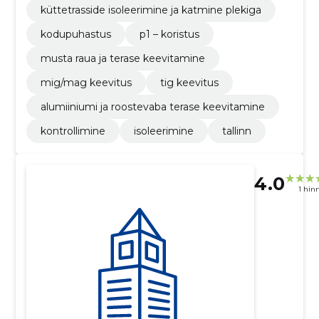
küttetrasside isoleerimine ja katmine plekiga
kodupuhastus
p1 – koristus
musta raua ja terase keevitamine
mig/mag keevitus
tig keevitus
alumiiniumi ja roostevaba terase keevitamine
kontrollimine
isoleerimine
tallinn
4.0
1 hin