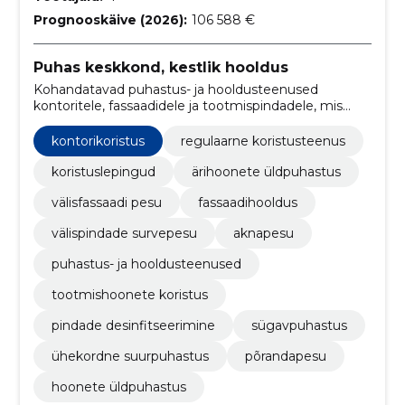
Prognooskäive (2026):
106 588 €
Puhas keskkond, kestlik hooldus
Kohandatavad puhastus- ja hooldusteenused
kontoritele, fassaadidele ja tootmispindadele, mis
tõstavad hügieeni, parandavad välimust ja
vähendavad hoolduskulusid.
kontorikoristus
regulaarne koristusteenus
koristuslepingud
ärihoonete üldpuhastus
välisfassaadi pesu
fassaadihooldus
välispindade survepesu
aknapesu
puhastus- ja hooldusteenused
tootmishoonete koristus
pindade desinfitseerimine
sügavpuhastus
ühekordne suurpuhastus
põrandapesu
hoonete üldpuhastus