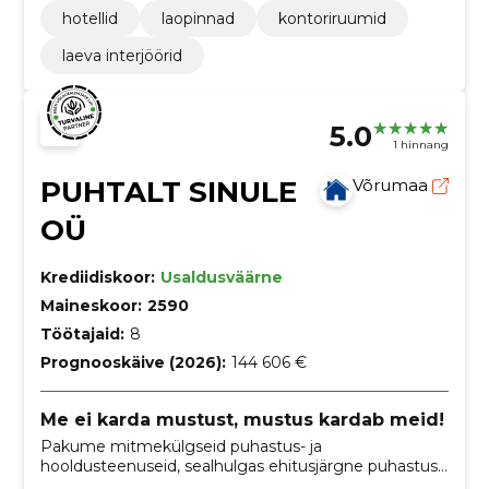
hotellid
laopinnad
kontoriruumid
laeva interjöörid
5.0
1 hinnang
PUHTALT SINULE
Võrumaa
OÜ
Krediidiskoor:
Usaldusväärne
Maineskoor:
2590
Töötajaid:
8
Prognooskäive (2026):
144 606 €
Me ei karda mustust, mustus kardab meid!
Pakume mitmekülgseid puhastus- ja
hooldusteenuseid, sealhulgas ehitusjärgne puhastus,
akende pesemine, vaipkatte puhastus, põrandate