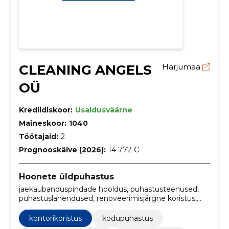
CLEANING ANGELS
Harjumaa
OÜ
Krediidiskoor:
Usaldusväärne
Maineskoor:
1040
Töötajaid:
2
Prognooskäive (2026):
14 772 €
Hoonete üldpuhastus
jaekaubanduspindade hooldus, puhastusteenused,
puhastuslahendused, renoveerimisjärgne koristus,
professionaalsed puhastusteenused, suurpuhastus,
eriliste sündmuste koristused, hoolduskoristus,
kontorikoristus
kodupuhastus
sügavpuhastus, nädalane kodukoristus