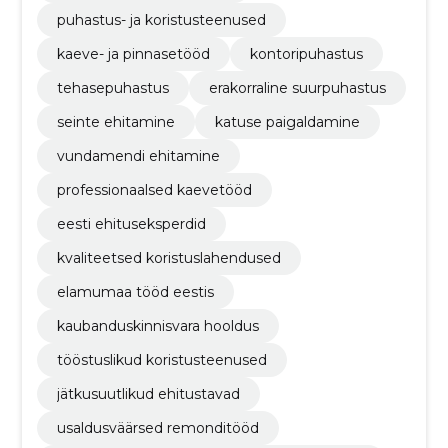
puhastus- ja koristusteenused
kaeve- ja pinnasetööd
kontoripuhastus
tehasepuhastus
erakorraline suurpuhastus
seinte ehitamine
katuse paigaldamine
vundamendi ehitamine
professionaalsed kaevetööd
eesti ehituseksperdid
kvaliteetsed koristuslahendused
elamumaa tööd eestis
kaubanduskinnisvara hooldus
tööstuslikud koristusteenused
jätkusuutlikud ehitustavad
usaldusväärsed remonditööd