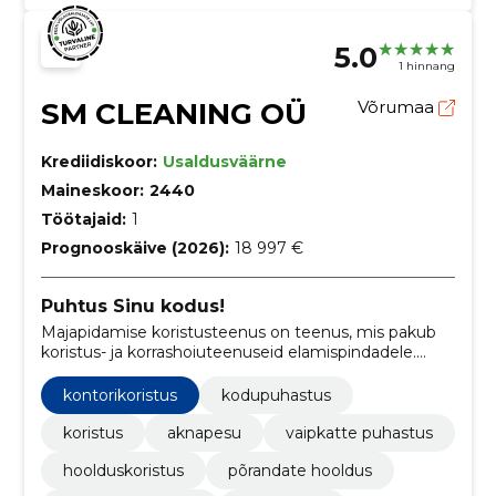
5.0
1 hinnang
SM CLEANING OÜ
Võrumaa
Krediidiskoor:
Usaldusväärne
Maineskoor:
2440
Töötajaid:
1
Prognooskäive (2026):
18 997 €
Puhtus Sinu kodus!
Majapidamise koristusteenus on teenus, mis pakub
koristus- ja korrashoiuteenuseid elamispindadele.
Need teenused on mõeldud aitama koduomanikel
säilitada puhas ja korras elukeskkond ilma vaevata ja
kontorikoristus
kodupuhastus
ajakuluta.
koristus
aknapesu
vaipkatte puhastus
hoolduskoristus
põrandate hooldus