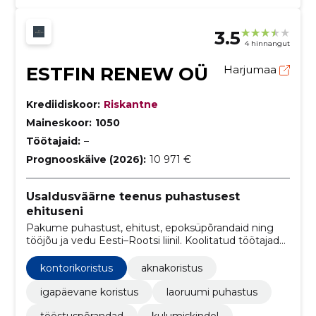
3.5
4 hinnangut
ESTFIN RENEW OÜ
Harjumaa
Krediidiskoor:
Riskantne
Maineskoor:
1050
Töötajaid:
–
Prognooskäive (2026):
10 971 €
Usaldusväärne teenus puhastusest
ehituseni
Pakume puhastust, ehitust, epoksüpõrandaid ning
tööjõu ja vedu Eesti–Rootsi liinil. Koolitatud töötajad
tagavad kvaliteedi ja tööde õigeaegsuse.
kontorikoristus
aknakoristus
igapäevane koristus
laoruumi puhastus