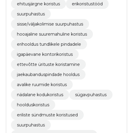
ehitusjärgne koristus
erikoristustööd
suurpuhastus
sisse/väljakolimise suurpuhastus
hooajaline suuremahuline koristus
erihooldus tundlikele pindadele
igapäevane kontorikoristus
ettevõtte ürituste koristamine
jaekaubanduspindade hooldus
avalike ruumide koristus
nädalane kodukoristus
sügavpuhastus
hoolduskoristus
eriliste sündmuste koristused
suurpuhastus