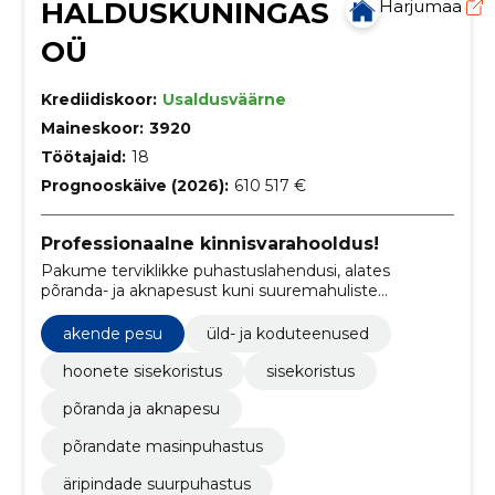
HALDUSKUNINGAS
Harjumaa
OÜ
Krediidiskoor:
Usaldusväärne
Maineskoor:
3920
Töötajaid:
18
Prognooskäive (2026):
610 517 €
Professionaalne kinnisvarahooldus!
Pakume terviklikke puhastuslahendusi, alates
põranda- ja aknapesust kuni suuremahuliste
kommerts- ja erakinnisvara hooldustöödeni.
akende pesu
üld- ja koduteenused
hoonete sisekoristus
sisekoristus
põranda ja aknapesu
põrandate masinpuhastus
äripindade suurpuhastus