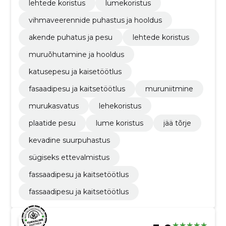
lehtede koristus
lumekoristus
vihmaveerennide puhastus ja hooldus
akende puhatus ja pesu
lehtede koristus
muruõhutamine ja hooldus
katusepesu ja kaisetöötlus
fasaadipesu ja kaitsetöötlus
muruniitmine
murukasvatus
lehekoristus
plaatide pesu
lume koristus
jää tõrje
kevadine suurpuhastus
sügiseks ettevalmistus
fassaadipesu ja kaitsetöötlus
fassaadipesu ja kaitsetöötlus