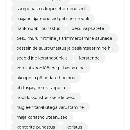
suurpuhastus kojameheteenused
majahoidjateenused pehme mööbli
nahkmööbli puhastus
pesu vaipkatete
pesu muru niitmine ja trimmerdamine saunade
basseinide suurpuhastus ja desifintseerimine hü
gieenitarvikutega varustamine
seebid jne korstnapühkija
korstende
ventilatsioonilõõride puhastamine
aknapesu põrandate hooldus
ehitusjärgne masinpesu
hoolduskoristus akende pesu
hügieenitarvikutega varustamine
maja korrashoiuteenused
kontorite puhastus
koristus