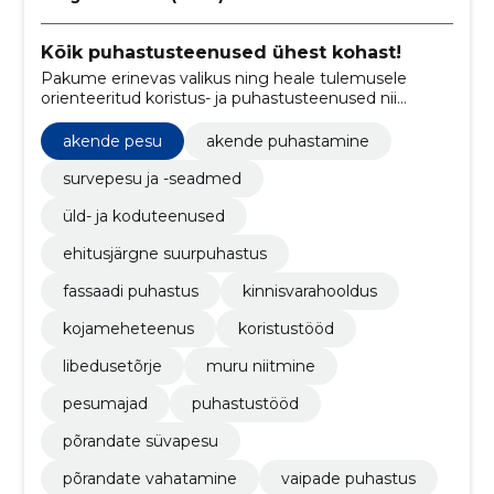
Kõik puhastusteenused ühest kohast!
Pakume erinevas valikus ning heale tulemusele
orienteeritud koristus- ja puhastusteenused nii
firmadele kui kodudele.
akende pesu
akende puhastamine
survepesu ja -seadmed
üld- ja koduteenused
ehitusjärgne suurpuhastus
fassaadi puhastus
kinnisvarahooldus
kojameheteenus
koristustööd
libedusetõrje
muru niitmine
pesumajad
puhastustööd
põrandate süvapesu
põrandate vahatamine
vaipade puhastus