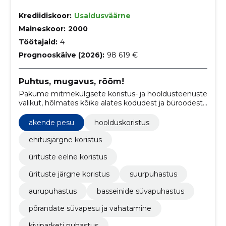
Krediidiskoor:
Usaldusväärne
Maineskoor:
2000
Töötajaid:
4
Prognooskäive (2026):
98 619 €
Puhtus, mugavus, rõõm!
Pakume mitmekülgsete koristus- ja hooldusteenuste
valikut, hõlmates kõike alates kodudest ja büroodest
kuni eriliste ürituste, välistingimuste ning kalmistute
koristamiseni.
akende pesu
hoolduskoristus
ehitusjärgne koristus
ürituste eelne koristus
ürituste järgne koristus
suurpuhastus
aurupuhastus
basseinide süvapuhastus
põrandate süvapesu ja vahatamine
kiviparketi puhastus