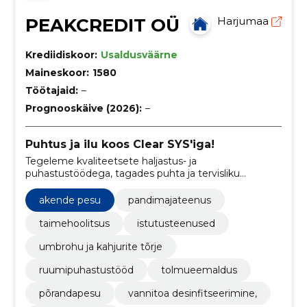
PEAKCREDIT OÜ
Harjumaa
Krediidiskoor:
Usaldusväärne
Maineskoor:
1580
Töötajaid:
–
Prognooskäive (2026):
–
Puhtus ja ilu koos Clear SYS'iga!
Tegeleme kvaliteetsete haljastus- ja
puhastustöödega, tagades puhta ja tervisliku
keskkonna klientide kodudes, kontorites ja aedades.
akende pesu
pandimajateenus
taimehoolitsus
istutusteenused
umbrohu ja kahjurite tõrje
ruumipuhastustööd
tolmueemaldus
põrandapesu
vannitoa desinfitseerimine,