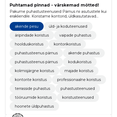
Puhtamad pinnad - värskemad mõtted!
Pakume puhastusteenuseid Pärnus nii asutustele kui
erakliendile. Koristame kontorid, üldkasutatavad
ruumid, san. ruumid, laod, tootmispinnad,
korteriühistud.
akende pesu
üld- ja koduteenused
äripindade koristus
vaipade puhastus
hoolduskoristus
kontorikoristus
puhastusteenus pärnus
akende puhastus
puhastusteenus pärnus
kodukoristus
kolimisjärgne koristus
majade koristus
kontorite koristus
professionaalne koristus
terrasside puhastus
puhastusteenused
tööruumide koristus
koristusteenused
hoonete üldpuhastus