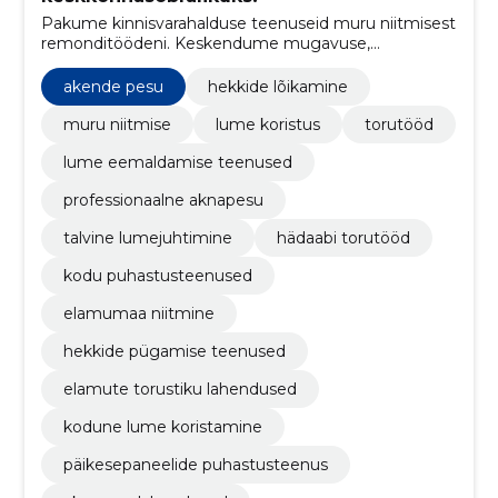
Pakume kinnisvarahalduse teenuseid muru niitmisest
remonditöödeni. Keskendume mugavuse,
keskkonnasõbralikkuse ja kliendikesksuse
põhimõtetele.
akende pesu
hekkide lõikamine
muru niitmise
lume koristus
torutööd
lume eemaldamise teenused
professionaalne aknapesu
talvine lumejuhtimine
hädaabi torutööd
kodu puhastusteenused
elamumaa niitmine
hekkide pügamise teenused
elamute torustiku lahendused
kodune lume koristamine
päikesepaneelide puhastusteenus