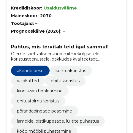
Krediidiskoor:
Usaldusväärne
Maineskoor:
2070
Töötajaid:
–
Prognooskäive (2026):
–
Puhtus, mis tervitab teid igal sammul!
Oleme spetsialiseerunud mitmekülgsetele
koristusteenustele, pakkudes kvaliteetset
ehitusjärgset koristust, äripindade hooldust,
kodukoristust ning kolimisjärgset puhastust.
akende pesu
kontorikoristus
vaipkatted
ehituskoristus
kinnisvara hooldamine
ehitustolmu koristus
põrandapindade pesemine
lampide, pistikupesade, lülitite puhastus
köögimööbli puhastamine