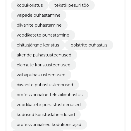
kodukoristus
tekstiilipesuri töö
vaipade puhastamine
diivanite puhastamine
voodikatete puhastamine
ehitusjärgne koristus
polstrite puhastus
akende puhastusteenused
elamute koristusteenused
vaibapuhastusteenused
diivanite puhastusteenused
professionaalne tekstiilipuhastus
voodikatete puhastusteenused
kodused koristuslahendused
professionaalsed kodukoristajad