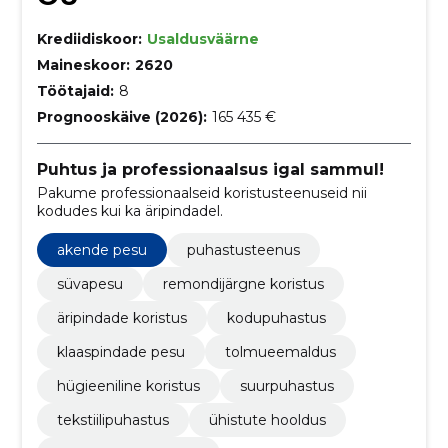
Krediidiskoor:
Usaldusväärne
Maineskoor:
2620
Töötajaid:
8
Prognooskäive (2026):
165 435 €
Puhtus ja professionaalsus igal sammul!
Pakume professionaalseid koristusteenuseid nii
kodudes kui ka äripindadel.
akende pesu
puhastusteenus
süvapesu
remondijärgne koristus
äripindade koristus
kodupuhastus
klaaspindade pesu
tolmueemaldus
hügieeniline koristus
suurpuhastus
tekstiilipuhastus
ühistute hooldus