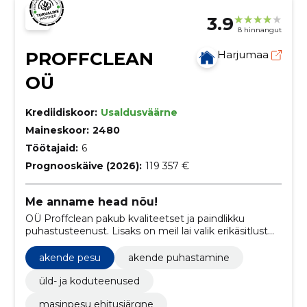
3.9
8 hinnangut
PROFFCLEAN
Harjumaa
OÜ
Krediidiskoor:
Usaldusväärne
Maineskoor:
2480
Töötajaid:
6
Prognooskäive (2026):
119 357 €
Me anname head nõu!
OÜ Proffclean pakub kvaliteetset ja paindlikku
puhastusteenust. Lisaks on meil lai valik erikäsitlust
nõudvaid teenuseid, mis aitab Sul vabaneda
koristusmuredest ja pühenduda oma põhitegevusele.
akende pesu
akende puhastamine
üld- ja koduteenused
masinpesu ehitusjärgne