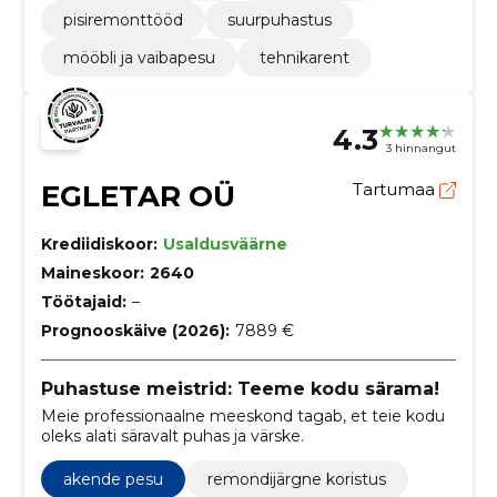
pisiremonttööd
suurpuhastus
mööbli ja vaibapesu
tehnikarent
4.3
3 hinnangut
EGLETAR OÜ
Tartumaa
Krediidiskoor:
Usaldusväärne
Maineskoor:
2640
Töötajaid:
–
Prognooskäive (2026):
7889 €
Puhastuse meistrid: Teeme kodu särama!
Meie professionaalne meeskond tagab, et teie kodu
oleks alati säravalt puhas ja värske.
akende pesu
remondijärgne koristus