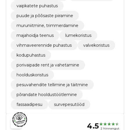
vaipkatete puhastus
puude ja põõsaste piiramine
muruniitmine, trimmerdamine
majahoidja teenus
lumekoristus
vihmaveerennide puhastus
valvekoristus
kodupuhastus
porivaipade rent ja vahetamine
hoolduskoristus
pesuvahendite tellimine ja täitmine
põrandate hooldustöötlemine
fassaadipesu
survepesutööd
4.5
2 hinnangut