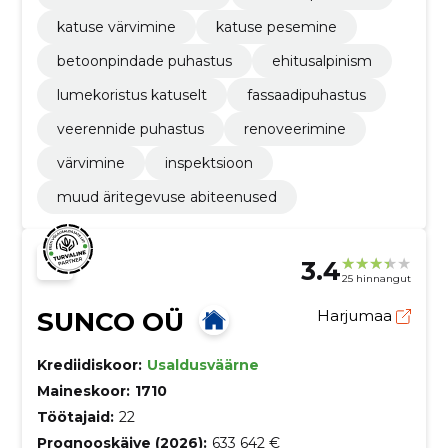
katuse värvimine
katuse pesemine
betoonpindade puhastus
ehitusalpinism
lumekoristus katuselt
fassaadipuhastus
veerennide puhastus
renoveerimine
värvimine
inspektsioon
muud äritegevuse abiteenused
3.4
25 hinnangut
SUNCO OÜ
Harjumaa
Krediidiskoor:
Usaldusväärne
Maineskoor:
1710
Töötajaid:
22
Prognooskäive (2026):
633 642 €