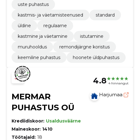
uste puhastus
kastmis- ja väetamisteenused
standard
üldine
regulaarne
kastmine ja väetamine
istutamine
muruhooldus
remondijärgne koristus
keemiline puhastus
hoonete üldpuhastus
4.8
4 hinnangut
MERMAR
Harjumaa
PUHASTUS OÜ
Krediidiskoor:
Usaldusväärne
Maineskoor:
1410
Töötajaid:
18