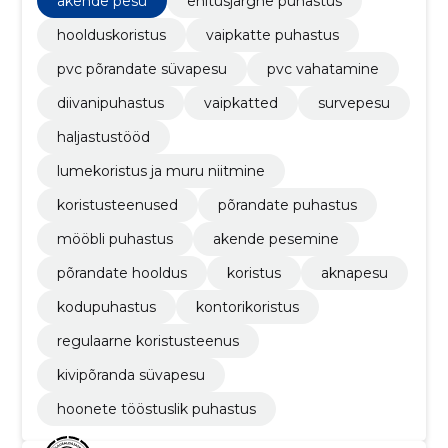
akende pesu
ehitusjärgne puhastus
hoolduskoristus, tagades puhtuse, kvaliteedi ja
rahulolu.
hoolduskoristus
vaipkatte puhastus
pvc põrandate süvapesu
pvc vahatamine
diivanipuhastus
vaipkatted
survepesu
haljastustööd
lumekoristus ja muru niitmine
koristusteenused
põrandate puhastus
mööbli puhastus
akende pesemine
põrandate hooldus
koristus
aknapesu
kodupuhastus
kontorikoristus
regulaarne koristusteenus
kivipõranda süvapesu
hoonete tööstuslik puhastus