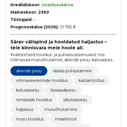
Krediidiskoor:
Usaldusväärne
Maineskoor:
2360
Töötajaid:
–
Prognooskäive (2026):
31 955 €
Särav välispind ja hooldatud haljastus –
teie kinnisvara meie hoole all.
Kvaliteetsed hooldus- ja puhastusteenused, mis
hõlmavad muruõhutamist, akende pesu, katusepesu,
fassaadipesu, lumekoristust ja tänavasillutise pesu
akende pesu
räästa puhastamine
vihmaveerennide hooldus
kaitsetöötlus
katusepesu
fassaadipesu
terrasside hooldus
sillutisepesu
haljastus
muruõhutamine
muru hooldus
maalritööd