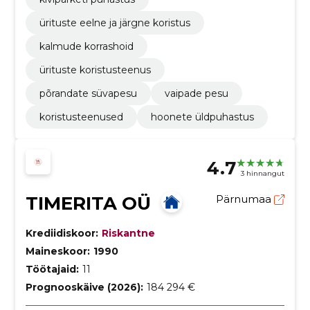
ürituste eelne ja järgne koristus
kalmude korrashoid
ürituste koristusteenus
põrandate süvapesu
vaipade pesu
koristusteenused
hoonete üldpuhastus
4.7
3 hinnangut
TIMERITA OÜ
Pärnumaa
Krediidiskoor:
Riskantne
Maineskoor:
1990
Töötajaid:
11
Prognooskäive (2026):
184 294 €