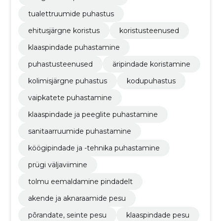
tualettruumide puhastus
ehitusjärgne koristus
koristusteenused
klaaspindade puhastamine
puhastusteenused
äripindade koristamine
kolimisjärgne puhastus
kodupuhastus
vaipkatete puhastamine
klaaspindade ja peeglite puhastamine
sanitaarruumide puhastamine
köögipindade ja -tehnika puhastamine
prügi väljaviimine
tolmu eemaldamine pindadelt
akende ja aknaraamide pesu
põrandate, seinte pesu
klaaspindade pesu