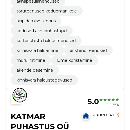
aknapesulahendused
toruteenused koduomanikele
aiapidamise teenus
kodused aknapuhastajad
korteriühistu haldusteenused
kinnisvara haldamine
äriklienditeenused
muru niitmine
lume koristamine
akende pesemine
kinnisvara haldustegevused
5.0
1 hinnang
KATMAR
Läänemaa
PUHASTUS OÜ