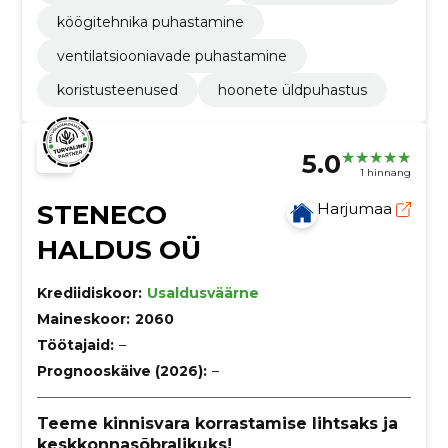
köögitehnika puhastamine
ventilatsiooniavade puhastamine
koristusteenused
hoonete üldpuhastus
5.0
1 hinnang
STENECO
Harjumaa
HALDUS OÜ
Krediidiskoor:
Usaldusväärne
Maineskoor:
2060
Töötajaid:
–
Prognooskäive (2026):
–
Teeme kinnisvara korrastamise lihtsaks ja
keskkonnasõbralikuks!