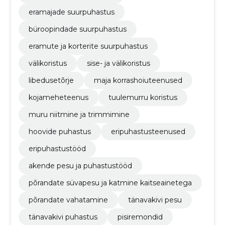
eramajade suurpuhastus
büroopindade suurpuhastus
​eramute ja korterite suurpuhastus
välikoristus
sise- ja välikoristus
libedusetõrje
maja korrashoiuteenused
kojameheteenus
tuulemurru koristus
muru niitmine ja trimmimine
hoovide puhastus
eripuhastusteenused
eripuhastustööd
akende pesu ja puhastustööd
põrandate süvapesu ja katmine kaitseainetega
põrandate vahatamine
tänavakivi pesu
tänavakivi puhastus
pisiremondid