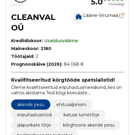
5.0
1 hinnang
CLEANVAL
Lääne-Virumaa
OÜ
Krediidiskoor:
Usaldusväärne
Maineskoor:
2180
Töötajaid:
2
Prognooskäive (2026):
84 068 €
Kvalifitseeritud kõrgtööde spetsialistid!
Oleme kvalifitseeritud eripuhastusmeeskond, kes on
valmis abistama Teid kõigi keeruliste
puhastustöödega.
akende pesu
ehitusalpinism
eripuhastustööd
katuse lumetõrje
jääpurikate tõrje
kõrghoone akende pesu