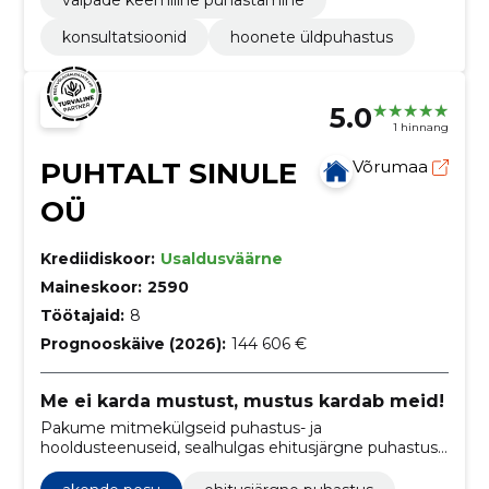
vaipade keemiline puhastamine
konsultatsioonid
hoonete üldpuhastus
5.0
1 hinnang
PUHTALT SINULE
Võrumaa
OÜ
Krediidiskoor:
Usaldusväärne
Maineskoor:
2590
Töötajaid:
8
Prognooskäive (2026):
144 606 €
Me ei karda mustust, mustus kardab meid!
Pakume mitmekülgseid puhastus- ja
hooldusteenuseid, sealhulgas ehitusjärgne puhastus,
akende pesemine, vaipkatte puhastus, põrandate
hooldus, pehme mööbli puhastus ning üldine