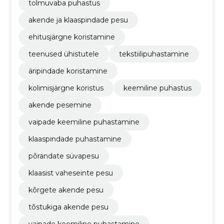
tolmuvaba puhastus
akende ja klaaspindade pesu
ehitusjärgne koristamine
teenused ühistutele
tekstiilipuhastamine
äripindade koristamine
kolimisjärgne koristus
keemiline puhastus
akende pesemine
vaipade keemiline puhastamine
klaaspindade puhastamine
põrandate süvapesu
klaasist vaheseinte pesu
kõrgete akende pesu
tõstukiga akende pesu