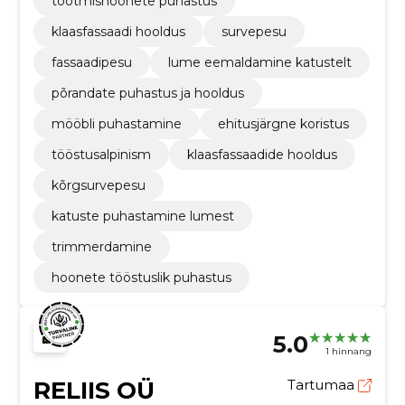
tootmishoonete puhastus
klaasfassaadi hooldus
survepesu
fassaadipesu
lume eemaldamine katustelt
põrandate puhastus ja hooldus
mööbli puhastamine
ehitusjärgne koristus
tööstusalpinism
klaasfassaadide hooldus
kõrgsurvepesu
katuste puhastamine lumest
trimmerdamine
hoonete tööstuslik puhastus
5.0
1 hinnang
RELIIS OÜ
Tartumaa