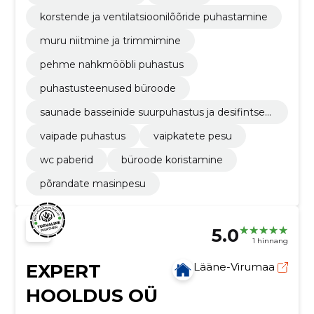
korstende ja ventilatsioonilõõride puhastamine
muru niitmine ja trimmimine
pehme nahkmööbli puhastus
puhastusteenused büroode
saunade basseinide suurpuhastus ja desifintsee
rimine
vaipade puhastus
vaipkatete pesu
wc paberid
büroode koristamine
põrandate masinpesu
5.0
1 hinnang
EXPERT
Lääne-Virumaa
HOOLDUS OÜ