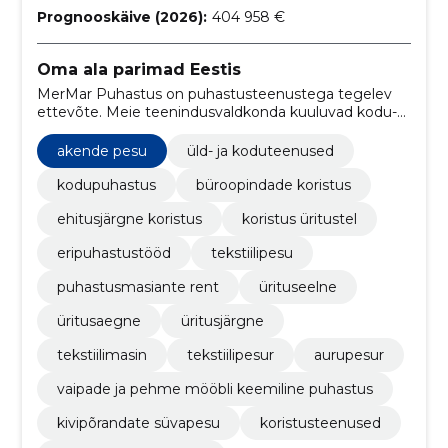
Prognooskäive (2026):
404 958 €
Oma ala parimad Eestis
MerMar Puhastus on puhastusteenustega tegelev
ettevõte. Meie teenindusvaldkonda kuuluvad kodu-
ja büroohoonete koristused. Pakume
professionaalseid puhastusteenuseid era- ja
akende pesu
üld- ja koduteenused
äriklientidele.
kodupuhastus
büroopindade koristus
ehitusjärgne koristus
koristus üritustel
eripuhastustööd
tekstiilipesu
puhastusmasiante rent
ürituseelne
üritusaegne
üritusjärgne
tekstiilimasin
tekstiilipesur
aurupesur
vaipade ja pehme mööbli keemiline puhastus
kivipõrandate süvapesu
koristusteenused