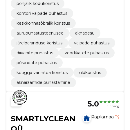
põhjalik kodukoristus
kontori vaipade puhastus
keskkonnasõbralik koristus
aurupuhastusteenused
aknapesu
järelparanduse koristus
vaipade puhastus
diivanite puhastus
voodikatete puhastus
põrandate puhastus
köögi ja vannitoa koristus
üldkoristus
aknaraamide puhastamine
5.0
1 hinnang
SMARTLYCLEAN
Raplamaa
OÜ