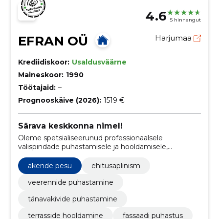
4.6
5 hinnangut
EFRAN OÜ
Harjumaa
Krediidiskoor:
Usaldusväärne
Maineskoor:
1990
Töötajaid:
–
Prognooskäive (2026):
1519 €
Särava keskkonna nimel!
Oleme spetsialiseerunud professionaalsele
välispindade puhastamisele ja hooldamisele,
pakkudes kõrgtasemel teenuseid, nagu tänavakivide
kuumavee survepesu, fassaadi puhastus ja muud
akende pesu
ehitusaplinism
kvaliteetsed puhastusteenused kodudele ja
ärihoonetele.
veerennide puhastamine
tänavakivide puhastamine
terrasside hooldamine
fassaadi puhastus