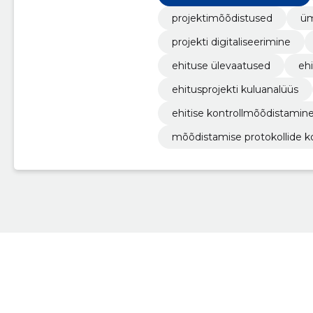
projektimõõdistused
üm
projekti digitaliseerimine
ehituse ülevaatused
eh
ehitusprojekti kuluanalüüs
ehitise kontrollmõõdistamin
mõõdistamise protokollide 