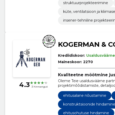
struktuurprojekteerimine
küte, ventilatsioon ja kliim
insener-tehniline projekteer
KOGERMAN & C
Krediidiskoor:
Usaldusväärne
Maineskoor:
2270
Kvaliteetne mõõtmine just
Oleme Teie usaldusväärne partne
4.3
projektimõõdistamiste, detailjo
3 hinnangut
märkimistööde, ümberehituse pr
ja ehitusprojekti digitaliseerimi
ehitusalane nõustamine
konstruktsioonide hindamin
ehitusohutuse hindamine