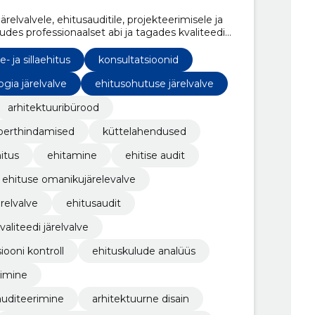
relvalvele, ehitusauditile, projekteerimisele ja
udes professionaalset abi ja tagades kvaliteedi
- ja sillaehitus
konsultatsioonid
ogia järelvalve
ehitusohutuse järelvalve
arhitektuuribürood
perthindamised
küttelahendused
itus
ehitamine
ehitise audit
ehituse omanikujärelevalve
ärelvalve
ehitusaudit
valiteedi järelvalve
ooni kontroll
ehituskulude analüüs
rimine
 auditeerimine
arhitektuurne disain