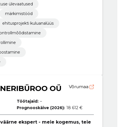
tuse ülevaatused
märkimistööd
ehitusprojekti kuluanalüüs
kontrollmõõdistamine
ollimine
koostamine
e
ENERIBÜROO OÜ
Võrumaa
Töötajaid:
–
Prognooskäive (2026):
18 612 €
väärne ekspert - meie kogemus, teie