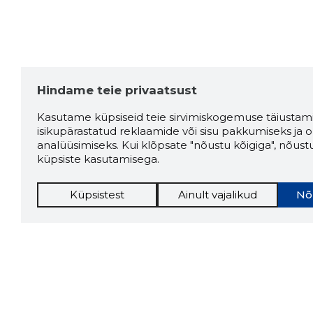
Hindame teie privaatsust
Kasutame küpsiseid teie sirvimiskogemuse täiustami
isikupärastatud reklaamide või sisu pakkumiseks ja o
analüüsimiseks. Kui klõpsate "nõustu kõigiga", nõust
küpsiste kasutamisega.
Küpsistest
Ainult vajalikud
Nõ