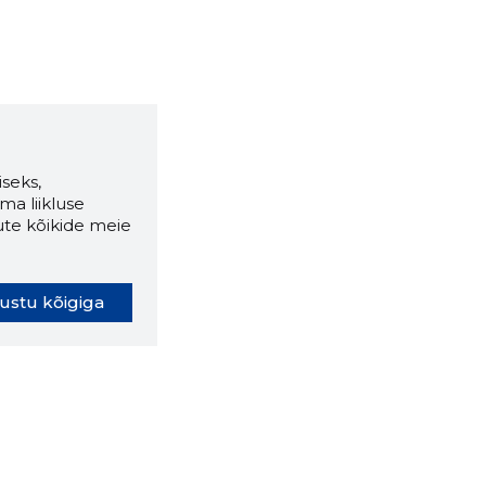
seks,
ma liikluse
ute kõikide meie
ustu kõigiga