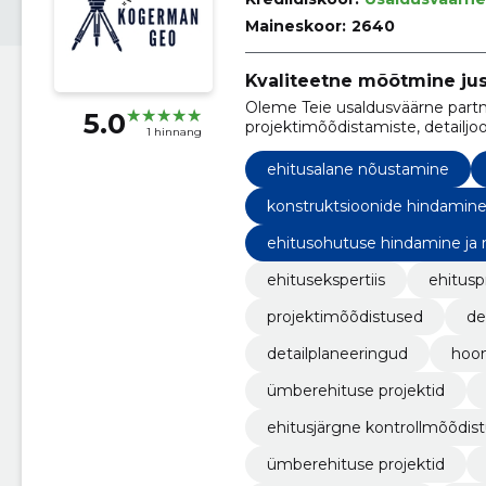
Maineskoor:
2640
Kvaliteetne mõõtmine just
Oleme Teie usaldusväärne partne
5.0
projektimõõdistamiste, detailjo
1 hinnang
märkimistööde, ümberehituse pr
ja ehitusprojekti digitaliseerimi
ehitusalane nõustamine
konstruktsioonide hindamin
ehitusohutuse hindamine ja
ehitusekspertiis
ehitusp
projektimõõdistused
de
detailplaneeringud
hoon
ümberehituse projektid
ehitusjärgne kontrollmõõdis
ümberehituse projektid