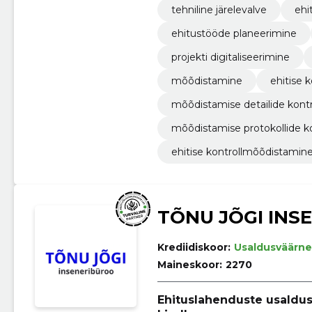
tehniline järelevalve
ehi
ehitustööde planeerimine
projekti digitaliseerimine
mõõdistamine
ehitise 
mõõdistamise detailide kontr
mõõdistamise protokollide 
ehitise kontrollmõõdistamin
TÕNU JÕGI INS
Krediidiskoor:
Usaldusväärne
Maineskoor:
2270
Ehituslahenduste usaldus