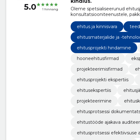
kindlus.
5.0
Oleme spetsialiseerunud ehitusjä
1 hinnang
konsultatsiooniteenustele, pakk
ehitusprotsessis.
ehitus ja kinnisvara
teede
ehitusmaterjalide ja -tehnolo
ehitusprojekti hindamine
hooneehitusfirmad
eks
projekteerimisfirmad
eh
ehitusprojekti ekspertiis
ehitusekspertiis
ehitusj
projekteerimine
ehitusk
ehitusprotsessi dokumentatsi
ehitustööde ajakava auditee
ehitusprotsessi efektiivsuse