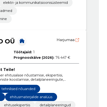
elektri- ja kommunikatsioonisüsteemid
aseadmed
imine
O OÜ
Harjumaa
Töötajaid:
1
Prognooskäive (2026):
76 447 €
 Teile!
r ehitusalase nõustamise, ekspertiisi,
oniste koostamise, detailplaneeringute,
ojektide, ehitusejärgsete kontrollmõõdistuste
se valdkonnas.
tehnilised nõuanded
e
ehitusmaterjalide analüüs
ehitusekspertiis
detailplaneeringud