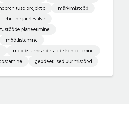
berehituse projektid
märkimistööd
tehniline järelevalve
itustööde planeerimine
mõõdistamine
e
mõõdistamise detailide kontrollimine
koostamine
geodeetilised uurimistööd