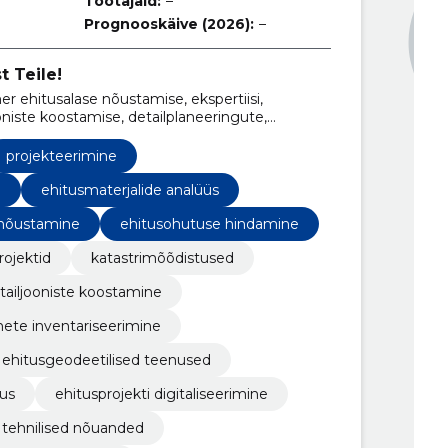
Töötajaid:
–
Prognooskäive (2026):
–
 Teile!
r ehitusalase nõustamise, ekspertiisi,
oniste koostamise, detailplaneeringute,
ojektide, ehitusejärgsete kontrollmõõdistuste
se valdkonnas.
projekteerimine
e
ehitusmaterjalide analüüs
 nõustamine
ehitusohutuse hindamine
rojektid
katastrimõõdistused
tailjooniste koostamine
ete inventariseerimine
ehitusgeodeetilised teenused
tus
ehitusprojekti digitaliseerimine
tehnilised nõuanded