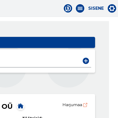
SISENE
 OÜ
Harjumaa