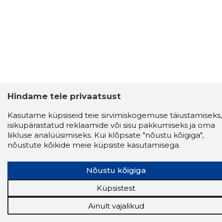
Hindame teie privaatsust
Kasutame küpsiseid teie sirvimiskogemuse täiustamiseks,
isikupärastatud reklaamide või sisu pakkumiseks ja oma
liikluse analüüsimiseks. Kui klõpsate "nõustu kõigiga",
nõustute kõikide meie küpsiste kasutamisega.
Nõustu kõigiga
Storybook
Küpsistest
Chrome laiendus
Ainult vajalikud
Storybooki laiendus ütleb Sulle, mis firma