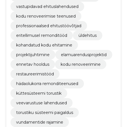
vastupidavad ehituslahendused
kodu renoveerimise teenused
professionaalsed ehitustöövõtjad
eritellimusel remonditööd
üldehitus
kohandatud kodu ehitamine
projektijuhtimine
elamuarendusprojektid
ennetav hooldus
kodu renoveerimine
restaureerimistööd
hädaolukorra remonditeenused
küttesüsteemi torustik
veevarustuse lahendused
torustiku süsteemi paigaldus
vundamentide rajamine