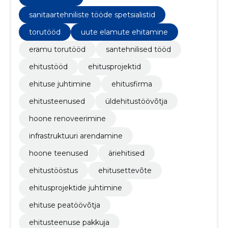
sanitaartehniliste tööde spetsialistid
torutööd
uute elamute ehitamine
eramu torutööd
santehnilised tööd
ehitustööd
ehitusprojektid
ehituse juhtimine
ehitusfirma
ehitusteenused
üldehitustöövõtja
hoone renoveerimine
infrastruktuuri arendamine
hoone teenused
äriehitised
ehitustööstus
ehitusettevõte
ehitusprojektide juhtimine
ehituse peatöövõtja
ehitusteenuse pakkuja