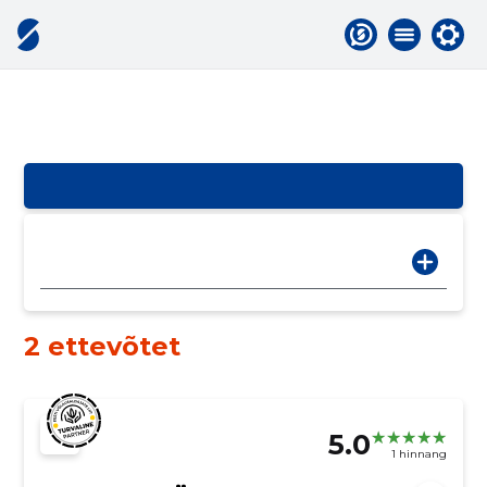
2 ettevõtet
5.0
1 hinnang