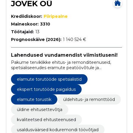
JOVEK OÜ
Krediidiskoor:
Piiripealne
Maineskoor:
3310
Töötajaid:
13
Prognooskäive (2026):
1 140 524 €
Lahendused vundamendist viimistluseni!
Pakume terviklikke ehitus- ja remonditeenuseid,
spetsialiseerudes eramute peatöövõtule ja
torutöödele.
elamute torutööde spetsialistid
ekspert torutööde paigaldus
elamute torustik
üldehitus- ja remonttööd
üldine ehitusettevõtja
kvaliteetsed ehitusteenused
usaldusväärsed koduremondi töövõtjad