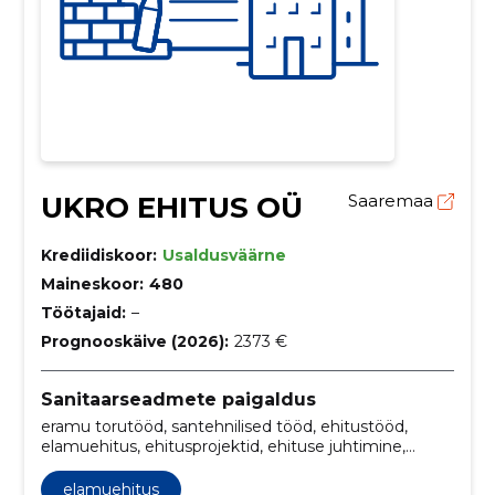
UKRO EHITUS OÜ
Saaremaa
Krediidiskoor:
Usaldusväärne
Maineskoor:
480
Töötajaid:
–
Prognooskäive (2026):
2373 €
Sanitaarseadmete paigaldus
eramu torutööd, santehnilised tööd, ehitustööd,
elamuehitus, ehitusprojektid, ehituse juhtimine,
ehitusfirma, ehitusteenused, üldehitustöövõtja,
hoone renoveerimine
elamuehitus