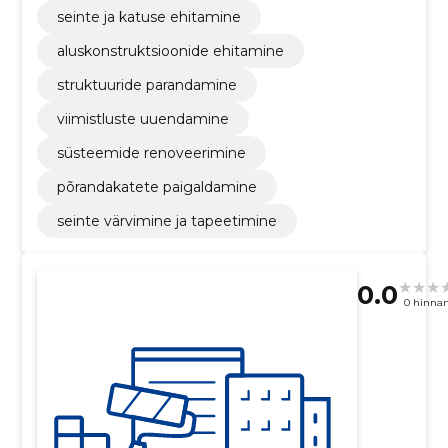
seinte ja katuse ehitamine
aluskonstruktsioonide ehitamine
struktuuride parandamine
viimistluste uuendamine
süsteemide renoveerimine
põrandakatete paigaldamine
seinte värvimine ja tapeetimine
0.0
0 hinna