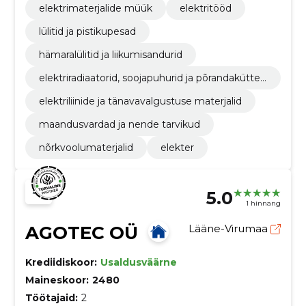
elektrimaterjalide müük
elektritööd
lülitid ja pistikupesad
hämaralülitid ja liikumisandurid
elektriradiaatorid, soojapuhurid ja põrandakütte
materjalid
elektriliinide ja tänavavalgustuse materjalid
maandusvardad ja nende tarvikud
nõrkvoolumaterjalid
elekter
5.0
1 hinnang
AGOTEC OÜ
Lääne-Virumaa
Krediidiskoor:
Usaldusväärne
Maineskoor:
2480
Töötajaid:
2