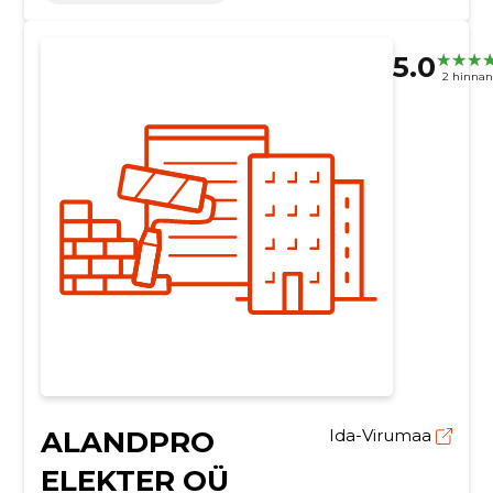
5.0
2 hinna
ALANDPRO
Ida-Virumaa
ELEKTER OÜ