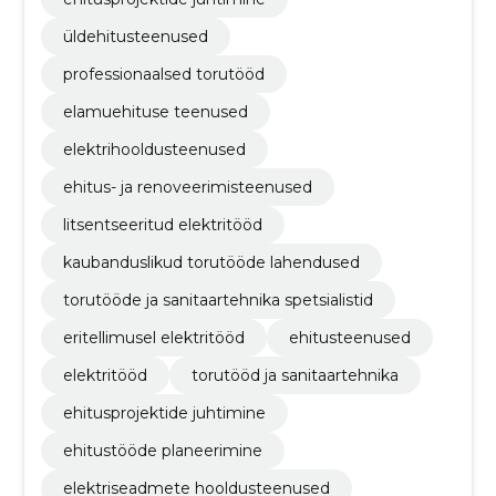
üldehitusteenused
professionaalsed torutööd
elamuehituse teenused
elektrihooldusteenused
ehitus- ja renoveerimisteenused
litsentseeritud elektritööd
kaubanduslikud torutööde lahendused
torutööde ja sanitaartehnika spetsialistid
eritellimusel elektritööd
ehitusteenused
elektritööd
torutööd ja sanitaartehnika
ehitusprojektide juhtimine
ehitustööde planeerimine
elektriseadmete hooldusteenused