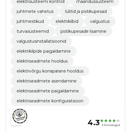
elektrisüsteemi kontroll
maandussüsteem
juhtmete vahetus
lülitid ja pistikupesad
juhtmestikud
elektrikilbid
valgustus
turvasüsteemid
pistikupesade lisamine
valgustusinstallatsioonid
elektrikilpide paigaldamine
elektriseadmete hooldus
elektrivõrgu korrapärane hooldus
elektriseadmete asendamine
elektriseadmete paigaldamine
elektriseadmete konfiguratsioon
4.3
3 hinnangut