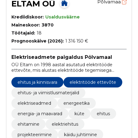
ELTAM OÜ
Põlvamaa
Krediidiskoor:
Usaldusväärne
Maineskoor:
3870
Töötajaid:
18
Prognooskäive (2026):
1 316 150 €
Elektriseadmete paigaldus Põlvamaal
OÜ Eltam on 1998 aastal asutatud elektritööde
ettevõte, mis alustas elektritööde tegemisega
peamiselt AS Eesti Energia objektidel.
ehitus ja kinnisvara
elektritööde ettevõte
ehitus- ja viimistlusmaterjalid
elektriseadmed
energeetika
energia- ja maavarad
küte
ehitus
ehitamine
elektriehitus
projekteerimine
käidu juhtimine