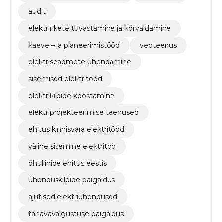
audit
elektririkete tuvastamine ja kõrvaldamine
kaeve – ja planeerimistööd
veoteenus
elektriseadmete ühendamine
sisemised elektritööd
elektrikilpide koostamine
elektriprojekteerimise teenused
ehitus kinnisvara elektritööd
väline sisemine elektritöö
õhuliinide ehitus eestis
ühenduskilpide paigaldus
ajutised elektriühendused
tänavavalgustuse paigaldus