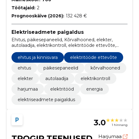
Töötajaid:
2
Prognooskäive (2026):
132 428 €
Elektriseadmete paigaldus
Ehitus, päikesepaneelid, Kõrvalhooned, elekter,
autolaadija, elektrikontroll, elektritööde ettevõte,
harjumaa, elektritööd, energia
ehitus ja kinnisvara
elektritööde ettevõte
ehitus
päikesepaneelid
kõrvalhooned
elekter
autolaadija
elektrikontroll
harjumaa
elektritööd
energia
elektriseadmete paigaldus
3.0
1 hinnang
TROGIR TEENUSED
Harjumaa