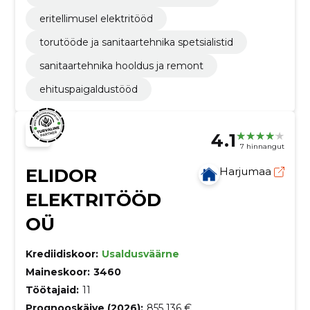
eritellimusel elektritööd
torutööde ja sanitaartehnika spetsialistid
sanitaartehnika hooldus ja remont
ehituspaigaldustööd
4.1
7 hinnangut
ELIDOR
Harjumaa
ELEKTRITÖÖD
OÜ
Krediidiskoor:
Usaldusväärne
Maineskoor:
3460
Töötajaid:
11
Prognooskäive (2026):
855 136 €