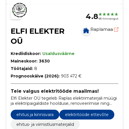
4.8
48 hinnangut
ELFI ELEKTER
Raplamaa
OÜ
Krediidiskoor:
Usaldusväärne
Maineskoor:
3630
Töötajaid:
8
Prognooskäive (2026):
903 472 €
Teie valgus elektritööde maailmas!
Elfi Elekter OÜ tegeleb Raplas elektrimaterjali müügi
ja elektripaigaldiste hoolduse, renoveerimise ning
paigaldusega, keskendudes kvaliteetsetele
lahendustele ja kliendikesksusele.
ehitus ja kinnisvara
elektritööde ettevõte
ehitus- ja viimistlusmaterjalid