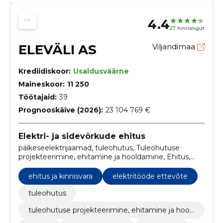
4.4
27 hinnangut
ELEVÄLI AS
Viljandimaa
Krediidiskoor:
Usaldusväärne
Maineskoor:
11 250
Töötajaid:
39
Prognooskäive (2026):
23 104 769 €
Elektri- ja sidevõrkude ehitus
päikeseelektrijaamad, tuleohutus, Tuleohutuse
projekteerimine, ehitamine ja hooldamine, Ehitus,
Projekteerimine, paigaldus, müük, hooldus,
reguleerimine, käidukorralduse
ehitus ja kinnisvara
elektritööde ettevõte
tuleohutus
tuleohutuse projekteerimine, ehitamine ja hool
damine