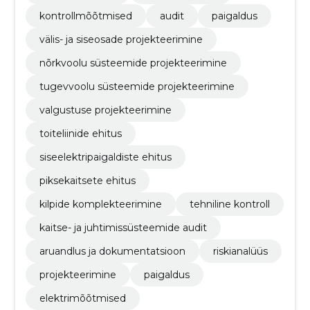
kontrollmõõtmised
audit
paigaldus
välis- ja siseosade projekteerimine
nõrkvoolu süsteemide projekteerimine
tugevvoolu süsteemide projekteerimine
valgustuse projekteerimine
toiteliinide ehitus
siseelektripaigaldiste ehitus
piksekaitsete ehitus
kilpide komplekteerimine
tehniline kontroll
kaitse- ja juhtimissüsteemide audit
aruandlus ja dokumentatsioon
riskianalüüs
projekteerimine
paigaldus
elektrimõõtmised