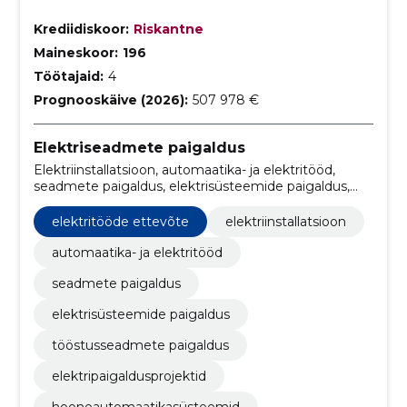
Krediidiskoor:
Riskantne
Maineskoor:
196
Töötajaid:
4
Prognooskäive (2026):
507 978 €
Elektriseadmete paigaldus
Elektriinstallatsioon, automaatika- ja elektritööd,
seadmete paigaldus, elektrisüsteemide paigaldus,
tööstusseadmete paigaldus,
elektripaigaldusprojektid,
elektritööde ettevõte
elektriinstallatsioon
hooneautomaatikasüsteemid, professionaalsed
elektriteenused, eritellimusel elektripaigaldised,
automaatika- ja elektritööd
elektrihooldusteenused
seadmete paigaldus
elektrisüsteemide paigaldus
tööstusseadmete paigaldus
elektripaigaldusprojektid
hooneautomaatikasüsteemid