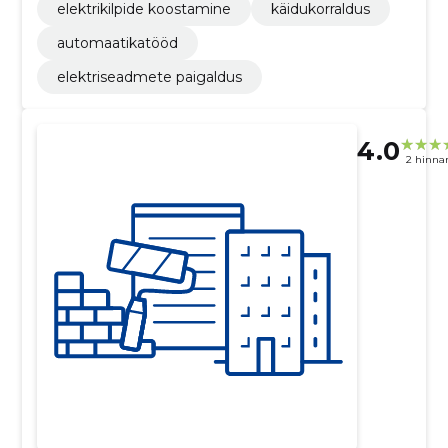
elektrikilpide koostamine
käidukorraldus
automaatikatööd
elektriseadmete paigaldus
4.0
2 hinna