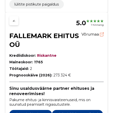
lülitite pistikute paigaldus
5.0
1 hinnang
FALLEMARK EHITUS
Võrumaa
OÜ
Krediidiskoor:
Riskantne
Maineskoor:
1765
Töötajaid:
2
Prognooskäive (2026):
273 324 €
Sinu usaldusväärne partner ehituses ja
renoveerimises!
Pakume ehitus- ja kinnisvarateenuseid, mis on
suunatud peamiselt riigiasutustele.