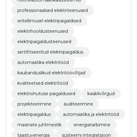
professionaalsed elektriteenused
eritellimusel elektripaigaldised
elektrihooldusteenused
elektripaigaldusteenused
sertifitseeritud elektripaigaldus
automaatika elektritööd
kaubanduslikud elektritöövõtjad
kvaliteetsed elektritööd
elektriohutuse paigaldused
kaablivõrgud
projekteerimine
auditeerimine
elektripaigaldus
automaatika ja elektritööd
masinate juhtmestik
energiatarbimine
taastuvenergia
süsteemi integratsioon