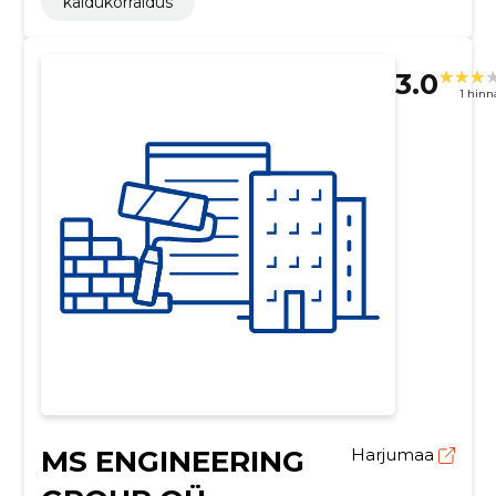
käidukorraldus
3.0
1 hin
MS ENGINEERING
Harjumaa