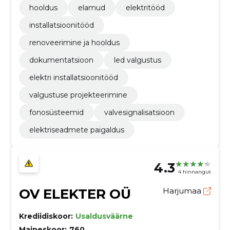
hooldus
elamud
elektritööd
installatsioonitööd
renoveerimine ja hooldus
dokumentatsioon
led valgustus
elektri installatsioonitööd
valgustuse projekteerimine
fonosüsteemid
valvesignalisatsioon
elektriseadmete paigaldus
4.3
4 hinnangut
OV ELEKTER OÜ
Harjumaa
Krediidiskoor:
Usaldusväärne
Maineskoor:
760