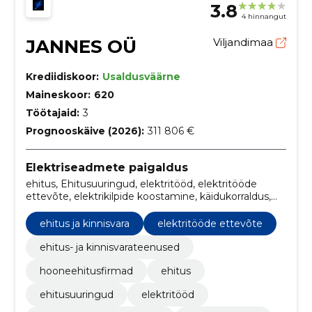
3.8
4 hinnangut
JANNES OÜ
Viljandimaa
Krediidiskoor:
Usaldusväärne
Maineskoor:
620
Töötajaid:
3
Prognooskäive (2026):
311 806 €
Elektriseadmete paigaldus
ehitus, Ehitusuuringud, elektritööd, elektritööde
ettevõte, elektrikilpide koostamine, käidukorraldus,
Automaatikatööd, ehitus ja kinnisvara, ehitus- ja
kinnisvarateenused, hooneehitusfirmad
ehitus ja kinnisvara
elektritööde ettevõte
ehitus- ja kinnisvarateenused
hooneehitusfirmad
ehitus
ehitusuuringud
elektritööd