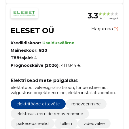
3.3
4 hinnangut
ELESET OÜ
Harjumaa
Krediidiskoor:
Usaldusväärne
Maineskoor:
820
Töötajaid:
4
Prognooskäive (2026):
411 844 €
Elektriseadmete paigaldus
elektritööd, valvesignalisatsioon, fonosüsteemid,
valgustuse projekteerimine, elektri installatsioonitööd,
LED Valgustus, dokumentatsioon, renoveerimine ja
hooldus, installatsioonitööd, renoveerimine
elektritööde ettevõte
renoveerimine
elektrisüsteemide renoveerimine
päikesepaneelid
tallinn
videovalve