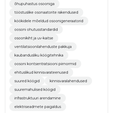
õhupuhastus osooniga
tööstuslike osonaatorite rakendused
köökidele mõeldud osoonigeneraatorid
oosoni ohutusstandardid
osoonikiht ja uv-kaitse
ventilatsioonilahenduste pakkuja
kaubandusliku köögitehnika
oosoni kontsentratsiooni piirnormid
ehituslikud kinnisvarateenused
suured köögid
kinnisvaralahendused
suuremahulised köögid
infrastruktuuri arendamine
elektriseadmete paigaldus