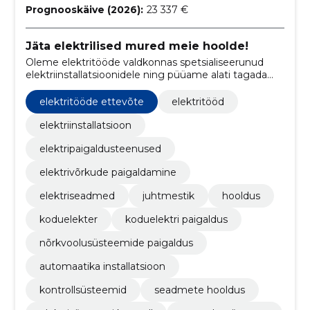
Prognooskäive (2026):
23 337 €
Jäta elektrilised mured meie hoolde!
Oleme elektritööde valdkonnas spetsialiseerunud
elektriinstallatsioonidele ning püüame alati tagada
kõrgekvaliteedilise teenuse oma klientidele.
elektritööde ettevõte
elektritööd
elektriinstallatsioon
elektripaigaldusteenused
elektrivõrkude paigaldamine
elektriseadmed
juhtmestik
hooldus
koduelekter
koduelektri paigaldus
nõrkvoolusüsteemide paigaldus
automaatika installatsioon
kontrollsüsteemid
seadmete hooldus