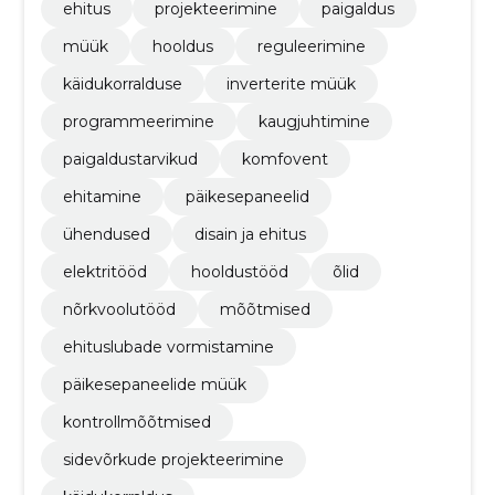
ehitus
projekteerimine
paigaldus
müük
hooldus
reguleerimine
käidukorralduse
inverterite müük
programmeerimine
kaugjuhtimine
paigaldustarvikud
komfovent
ehitamine
päikesepaneelid
ühendused
disain ja ehitus
elektritööd
hooldustööd
õlid
nõrkvoolutööd
mõõtmised
ehituslubade vormistamine
päikesepaneelide müük
kontrollmõõtmised
sidevõrkude projekteerimine