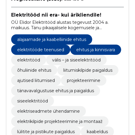
Elektritööd nii era- kui ärikliendile!
OÜ Elidor Elektritööd alustas tegevust 2004 a.
maikuus. Tänu pikaajalisele kogemusele ja
kvalifitseeritud personalile vastavad meie
elektripaigaldised nõuetele ja standarditele. OÜ Elidor
alajaamade ja kaabelliinide ehitus
Elektritööd kuulub Eesti Elektritööde Ettevõtjate
Liitu.
elektritööde teenused
ehitus ja kinnisvara
elektritööd
välis – ja siseelektritööd
õhuliinide ehitus
liitumiskilpide paigaldus
ajutised liitumised
projekteerimine
tänavavalgustuse ehitus ja paigaldus
siseelektritööd
elektriseadmete ühendamine
elektrikilpide projekteerimine ja montaaž
lülitite ja pistikute paigaldus
kaabeldus