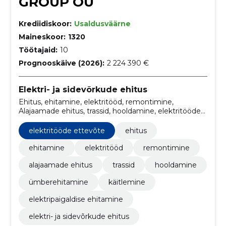
GROUP OÜ
Krediidiskoor:
Usaldusväärne
Maineskoor:
1320
Töötajaid:
10
Prognooskäive (2026):
2 224 390 €
Elektri- ja sidevõrkude ehitus
Ehitus, ehitamine, elektritööd, remontimine,
Alajaamade ehitus, trassid, hooldamine, elektritööde
ettevõte, Ümberehitamine, käitlemine
elektritööde ettevõte
ehitus
ehitamine
elektritööd
remontimine
alajaamade ehitus
trassid
hooldamine
ümberehitamine
käitlemine
elektripaigaldise ehitamine
elektri- ja sidevõrkude ehitus