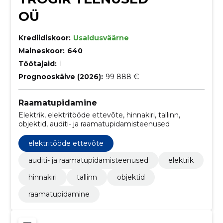
OÜ
Krediidiskoor:
Usaldusväärne
Maineskoor:
640
Töötajaid:
1
Prognooskäive (2026):
99 888 €
Raamatupidamine
Elektrik, elektritööde ettevõte, hinnakiri, tallinn,
objektid, auditi- ja raamatupidamisteenused
elektritööde ettevõte
auditi- ja raamatupidamisteenused
elektrik
hinnakiri
tallinn
objektid
raamatupidamine