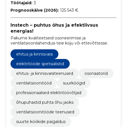
Töötajaid:
3
Prognooskäive (2026):
125 543 €
Instech – puhtus õhus ja efektiivsus
energias!
Pakume kvaliteetseid osoneerimise ja
ventilatsioonilahendusi teie koju või ettevõttesse.
ehitus ja kinnisvara
elektritööde spetsialistid
ehitus- ja kinnisvarateenused
osonaatorid
ventilatsioonitööd
suurköögid
professionaalsed elektritöövõtjad
õhupuhastid puhta õhu jaoks
ventilatsioonitööde teenused
suurte köökide paigaldus