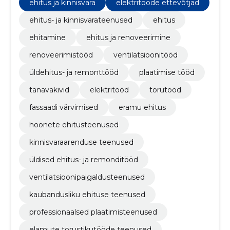
ehitus ja kinnisvara
elektritööde ettevõtjad
ehitus- ja kinnisvarateenused
ehitus
ehitamine
ehitus ja renoveerimine
renoveerimistööd
ventilatsioonitööd
üldehitus- ja remonttööd
plaatimise tööd
tänavakivid
elektritööd
torutööd
fassaadi värvimised
eramu ehitus
hoonete ehitusteenused
kinnisvaraarenduse teenused
üldised ehitus- ja remonditööd
ventilatsioonipaigaldusteenused
kaubandusliku ehituse teenused
professionaalsed plaatimisteenused
elamute torustikutööde teenused