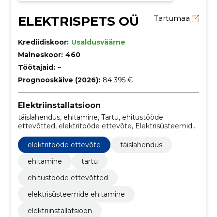
ELEKTRISPETS OÜ
Tartumaa
Krediidiskoor:
Usaldusväärne
Maineskoor:
460
Töötajaid:
–
Prognooskäive (2026):
84 395 €
Elektriinstallatsioon
täislahendus, ehitamine, Tartu, ehitustööde
ettevõtted, elektritööde ettevõte, Elektrisüsteemide
ehitamine
elektritööde ettevõte
täislahendus
ehitamine
tartu
ehitustööde ettevõtted
elektrisüsteemide ehitamine
elektriinstallatsioon