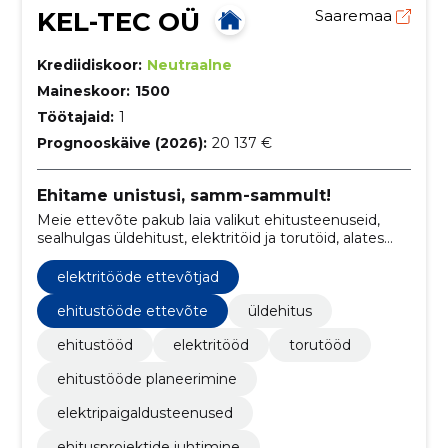
KEL-TEC OÜ
Saaremaa
Krediidiskoor:
Neutraalne
Maineskoor:
1500
Töötajaid:
1
Prognooskäive (2026):
20 137 €
Ehitame unistusi, samm-sammult!
Meie ettevõte pakub laia valikut ehitusteenuseid,
sealhulgas üldehitust, elektritöid ja torutöid, alates
esialgsest planeerimisest kuni lõpliku teostuseni
elektritööde ettevõtjad
ehitustööde ettevõte
üldehitus
ehitustööd
elektritööd
torutööd
ehitustööde planeerimine
elektripaigaldusteenused
ehitusprojektide juhtimine