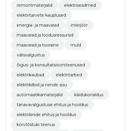
remontmaterjalid
elektriseadmed
elektritarvete kauplused
energia- ja maavarad
interjöör
maavarad ja loodusressursid
maavarad ja tooraine
muld
välisvalgustus
õigus- ja konsultatsiooniteenused
elektrikaubad
elektritarbed
elektrikilbid ja nende sisu
automaatikamaterjalid
käidukorraldus
tänavavalgustuse ehitus ja hooldus
elektriliinide ehitus ja hooldus
korvtõstuki teenus