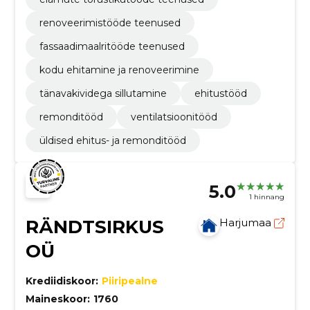
renoveerimistööde teenused
fassaadimaalritööde teenused
kodu ehitamine ja renoveerimine
tänavakividega sillutamine
ehitustööd
remonditööd
ventilatsioonitööd
üldised ehitus- ja remonditööd
5.0
1 hinnang
RÄNDTSIRKUS
Harjumaa
OÜ
Krediidiskoor:
Piiripealne
Maineskoor:
1760