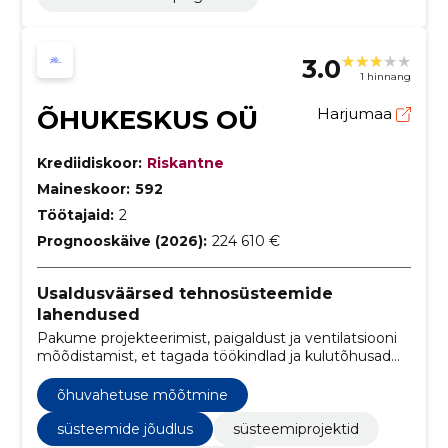
3.0
1 hinnang
ÕHUKESKUS OÜ
Harjumaa
Krediidiskoor:
Riskantne
Maineskoor:
592
Töötajaid:
2
Prognooskäive (2026):
224 610 €
Usaldusväärsed tehnosüsteemide
lahendused
Pakume projekteerimist, paigaldust ja ventilatsiooni
mõõdistamist, et tagada töökindlad ja kulutõhusad
hoonelahendused.
õhuvahetuse mõõtmine
süsteemide jõudlus
süsteemiprojektid