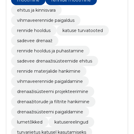
mõõtmine
rennide mõõtmine
ehitus ja kinnisvara
vihmaveerennide paigaldus
rennide hooldus
katuse turvatooted
sadevee drenaaž
rennide hooldus ja puhastamine
sadevee drenaažisüsteemide ehitus
rennide materjalide hankimine
vihmaveerennide paigaldamine
drenaažisüsteemi projekteerimine
drenaažitorude ja filtrite hankimine
drenaažisüsteemi paigaldamine
lumetõkked
katusereelingud
turvariietus katusel kasutamiseks