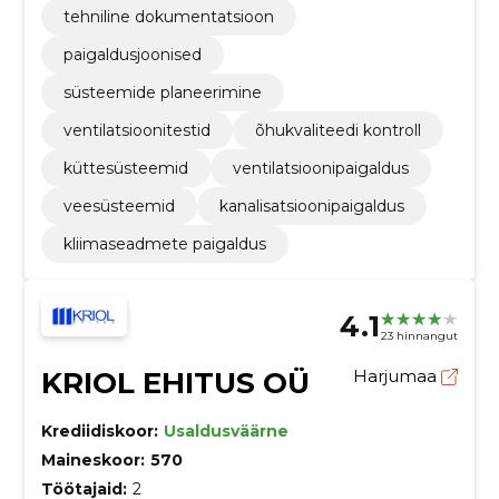
tehniline dokumentatsioon
paigaldusjoonised
süsteemide planeerimine
ventilatsioonitestid
õhukvaliteedi kontroll
küttesüsteemid
ventilatsioonipaigaldus
veesüsteemid
kanalisatsioonipaigaldus
kliimaseadmete paigaldus
4.1
23 hinnangut
KRIOL EHITUS OÜ
Harjumaa
Krediidiskoor:
Usaldusväärne
Maineskoor:
570
Töötajaid:
2