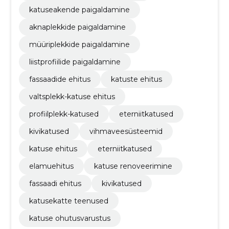
katuseakende paigaldamine
aknaplekkide paigaldamine
müüriplekkide paigaldamine
liistprofiilide paigaldamine
fassaadide ehitus
katuste ehitus
valtsplekk-katuse ehitus
profiilplekk-katused
eterniitkatused
kivikatused
vihmaveesüsteemid
katuse ehitus
eterniitkatused
elamuehitus
katuse renoveerimine
fassaadi ehitus
kivikatused
katusekatte teenused
katuse ohutusvarustus