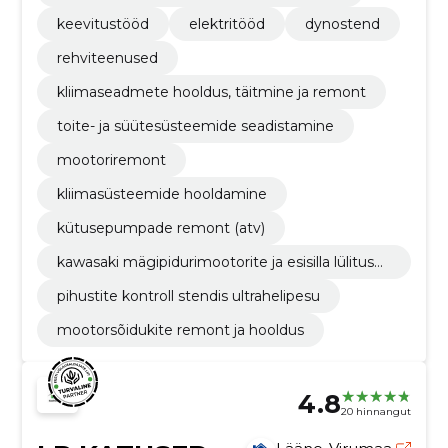
keevitustööd
elektritööd
dynostend
rehviteenused
kliimaseadmete hooldus, täitmine ja remont
toite- ja süütesüsteemide seadistamine
mootoriremont
kliimasüsteemide hooldamine
kütusepumpade remont (atv)
kawasaki mägipidurimootorite ja esisilla lülitusm
ootorite remont
pihustite kontroll stendis ultrahelipesu
mootorsõidukite remont ja hooldus
4.8
20 hinnangut