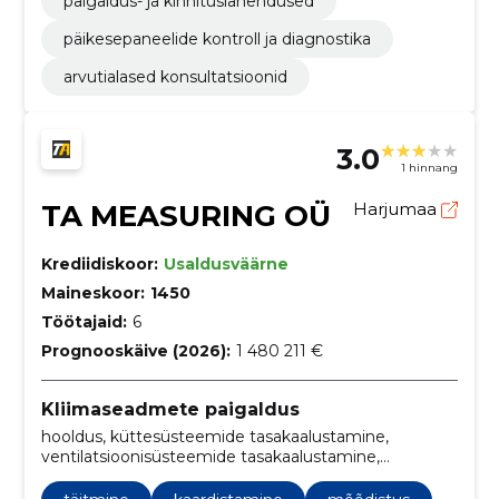
paigaldus- ja kinnituslahendused
päikesepaneelide kontroll ja diagnostika
arvutialased konsultatsioonid
3.0
1 hinnang
TA MEASURING OÜ
Harjumaa
Krediidiskoor:
Usaldusväärne
Maineskoor:
1450
Töötajaid:
6
Prognooskäive (2026):
1 480 211 €
Kliimaseadmete paigaldus
hooldus, küttesüsteemide tasakaalustamine,
ventilatsioonisüsteemide tasakaalustamine,
jahutussÜsteemide ehitus, energia,
kanalisatsioonisüsteemide ehitus,