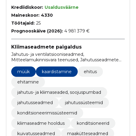
Krediidiskoor:
Usaldusväärne
Maineskoor:
4330
Töötajaid:
25
Prognooskäive (2026):
4 981 379 €
Kliimaseadmete paigaldus
Jahutus- ja ventilatsiooniseadmed,
Mitteelamukinnisvara teenused, Jahutusseadmete
remondi- ja hooldusteenused, Õhufiltrid, ehitus,
ehitamine, jahutus- ja kliimaseaded, soojuspumbad,
müük
kaardistamine
ehitus
Jahutusseadmed, jahutussüsteemid,
konditsioneerimissüsteemid
ehitamine
jahutus- ja kliimaseaded, soojuspumbad
jahutusseadmed
jahutussüsteemid
konditsioneerimissüsteemid
kliimaseadme hooldus
konditsioneerid
kuivatusseadmed
maakütteseadmed