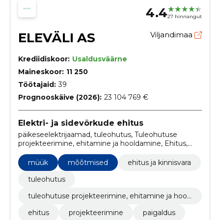
4.4
27 hinnangut
ELEVÄLI AS
Viljandimaa
Krediidiskoor:
Usaldusväärne
Maineskoor:
11 250
Töötajaid:
39
Prognooskäive (2026):
23 104 769 €
Elektri- ja sidevõrkude ehitus
päikeseelektrijaamad, tuleohutus, Tuleohutuse
projekteerimine, ehitamine ja hooldamine, Ehitus,
Projekteerimine, paigaldus, müük, hooldus,
reguleerimine, käidukorralduse
müük
mõõtmised
ehitus ja kinnisvara
tuleohutus
tuleohutuse projekteerimine, ehitamine ja hool
damine
ehitus
projekteerimine
paigaldus