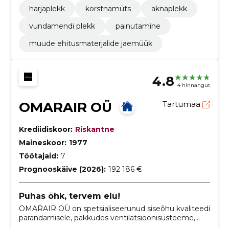
harjaplekk
korstnamüts
aknaplekk
vundamendi plekk
painutamine
muude ehitusmaterjalide jaemüük
4.8
4 hinnangut
OMARAIR OÜ
Tartumaa
Krediidiskoor:
Riskantne
Maineskoor:
1977
Töötajaid:
7
Prognooskäive (2026):
192 186 €
Puhas õhk, tervem elu!
OMARAIR OÜ on spetsialiseerunud siseõhu kvaliteedi
parandamisele, pakkudes ventilatsioonisüsteeme,
nende paigaldust, köögi õhupuhasteid ja