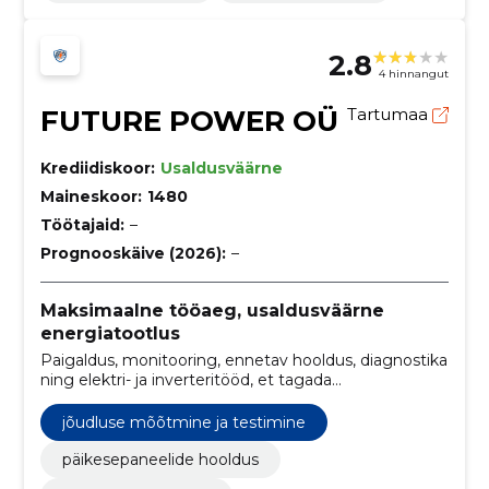
2.8
4 hinnangut
FUTURE POWER OÜ
Tartumaa
Krediidiskoor:
Usaldusväärne
Maineskoor:
1480
Töötajaid:
–
Prognooskäive (2026):
–
Maksimaalne tööaeg, usaldusväärne
energiatootlus
Paigaldus, monitooring, ennetav hooldus, diagnostika
ning elektri- ja inverteritööd, et tagada
päikeseparkide kõrge tootlus ja vähendada seisakuid.
jõudluse mõõtmine ja testimine
päikesepaneelide hooldus