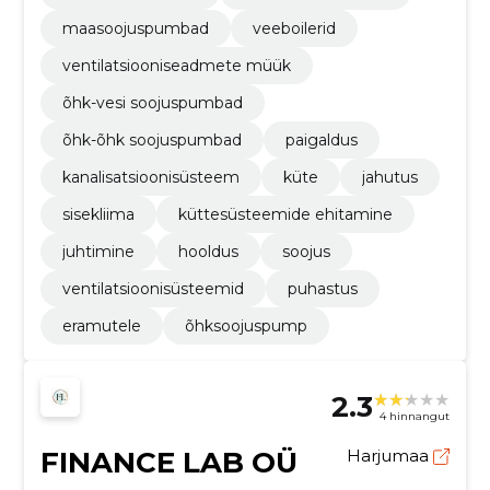
maasoojuspumbad
veeboilerid
ventilatsiooniseadmete müük
õhk-vesi soojuspumbad
õhk-õhk soojuspumbad
paigaldus
kanalisatsioonisüsteem
küte
jahutus
sisekliima
küttesüsteemide ehitamine
juhtimine
hooldus
soojus
ventilatsioonisüsteemid
puhastus
eramutele
õhksoojuspump
2.3
4 hinnangut
FINANCE LAB OÜ
Harjumaa