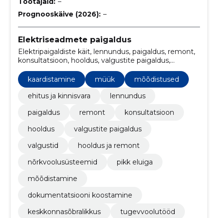
Töötajaid:
–
Prognooskäive (2026):
–
Elektriseadmete paigaldus
Elektripaigaldiste käit, lennundus, paigaldus, remont,
konsultatsioon, hooldus, valgustite paigaldus,
valgustid, Hooldus ja remont, nõrkvoolusüsteemid
kaardistamine
müük
mõõdistused
ehitus ja kinnisvara
lennundus
paigaldus
remont
konsultatsioon
hooldus
valgustite paigaldus
valgustid
hooldus ja remont
nõrkvoolusüsteemid
pikk eluiga
mõõdistamine
dokumentatsiooni koostamine
keskkonnasõbralikkus
tugevvoolutööd