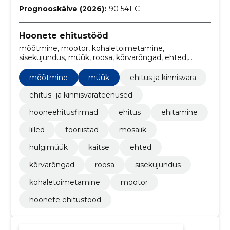
Prognooskäive (2026):
90 541 €
Hoonete ehitustööd
mõõtmine, mootor, kohaletoimetamine,
sisekujundus, müük, roosa, kõrvarõngad, ehted,
kaitse, Hulgimüük
mõõtmine
müük
ehitus ja kinnisvara
ehitus- ja kinnisvarateenused
hooneehitusfirmad
ehitus
ehitamine
lilled
tööriistad
mosaiik
hulgimüük
kaitse
ehted
kõrvarõngad
roosa
sisekujundus
kohaletoimetamine
mootor
hoonete ehitustööd