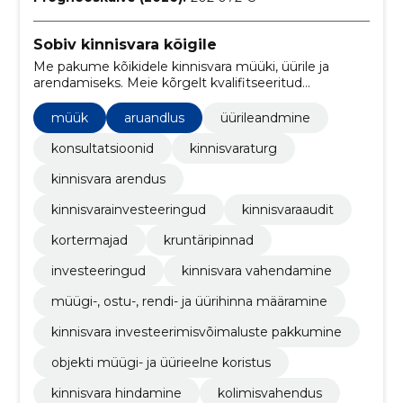
Sobiv kinnisvara kõigile
Me pakume kõikidele kinnisvara müüki, üürile ja
arendamiseks. Meie kõrgelt kvalifitseeritud
meeskond aitab teil leida parima lahenduse
kinnisvaraturule!
müük
aruandlus
üürileandmine
konsultatsioonid
kinnisvaraturg
kinnisvara arendus
kinnisvarainvesteeringud
kinnisvaraaudit
kortermajad
kruntäripinnad
investeeringud
kinnisvara vahendamine
müügi-, ostu-, rendi- ja üürihinna määramine
kinnisvara investeerimisvõimaluste pakkumine
objekti müügi- ja üürieelne koristus
kinnisvara hindamine
kolimisvahendus