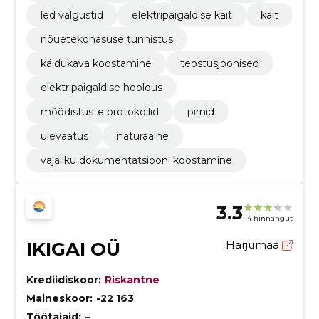
led valgustid
elektripaigaldise käit
käit
nõuetekohasuse tunnistus
käidukava koostamine
teostusjoonised
elektripaigaldise hooldus
mõõdistuste protokollid
pirnid
ülevaatus
naturaalne
vajaliku dokumentatsiooni koostamine
3.3
4 hinnangut
IKIGAI OÜ
Harjumaa
Krediidiskoor:
Riskantne
Maineskoor:
-22 163
Töötajaid:
–