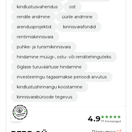
kindlustusvahendus
ost
rendile andmine
üürile andmine
arendusprojektid
kinnisvarafondid
rentimiskinnisvara
puhke- ja turismikinnisvara
hindamine müügi-, ostu- või renditehinguteks
õiglase turuväärtuse hindamine
investeeringu tagasimakse perioodi arvutus
kindlustushinnangu koostamine
kinnisvarabüroode tegevus
4.9
17 hinnangut
Pärnumaa