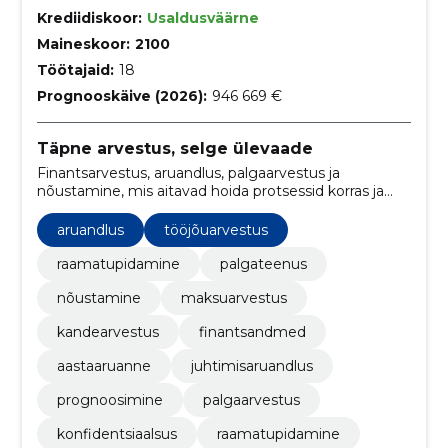
Krediidiskoor:
Usaldusväärne
Maineskoor:
2100
Töötajaid:
18
Prognooskäive (2026):
946 669 €
Täpne arvestus, selge ülevaade
Finantsarvestus, aruandlus, palgaarvestus ja
nõustamine, mis aitavad hoida protsessid korras ja
nõuetele vastavad. Vähem halduskoormust, parem
nähtavus ja tõhusam töökorraldus.
aruandlus
tööjõuarvestus
raamatupidamine
palgateenus
nõustamine
maksuarvestus
kandearvestus
finantsandmed
aastaaruanne
juhtimisaruandlus
prognoosimine
palgaarvestus
konfidentsiaalsus
raamatupidamine