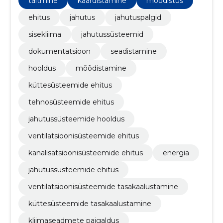
täitmine
kaardistamine
mõõdistus
ventilatsioonisüsteemide ehitus, jahutussüsteemide
hooldus, tehnosüsteemide ehitus, küttesüsteemide
ehitus
jahutus
jahutuspalgid
ehitus
sisekliima
jahutussüsteemid
dokumentatsioon
seadistamine
hooldus
mõõdistamine
küttesüsteemide ehitus
tehnosüsteemide ehitus
jahutussüsteemide hooldus
ventilatsioonisüsteemide ehitus
kanalisatsioonisüsteemide ehitus
energia
jahutussüsteemide ehitus
ventilatsioonisüsteemide tasakaalustamine
küttesüsteemide tasakaalustamine
kliimaseadmete paigaldus