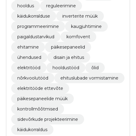
hooldus
reguleerimine
käidukorralduse
inverterite müük
programmeerimine
kaugjuhtimine
paigaldustarvikud
komfovent
ehitamine
päikesepaneelid
ühendused
disain ja ehitus
elektritööd
hooldustööd
õlid
nõrkvoolutööd
ehituslubade vormistamine
elektritööde ettevõte
päikesepaneelide müük
kontrollmõõtmised
sidevõrkude projekteerimine
käidukorraldus