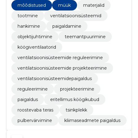
professionaalset teemantpuurimist.
mõõdistused
müük
materjalid
tootmine
ventilatsioonisüsteemid
hankimine
paigaldamine
objektijuhtimine
teemantpuurimine
köögiventilaatorid
ventilatsioonisüsteemide reguleerimine
ventilatsioonisüsteemide projekteerimine
ventilatsioonisüsteemidepaigaldus
reguleerimine
projekteerimine
paigaldus
eritellimus köögikubud
roostevaba teras
tsinkplekk
pulbervärvimine
kliimaseadmete paigaldus