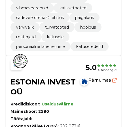
vihmaveerennid
katusetooted
sadevee drenaaži ehitus
paigaldus
värvivalik
turvatooted
hooldus
materjalid
katusele
personaalne lähenemine
katuseredelid
5.0
6 hinnangut
ESTONIA INVEST
Pärnumaa
OÜ
Krediidiskoor:
Usaldusväärne
Maineskoor:
2580
Töötajaid:
–
Prognooskäive (2026):
202 072 €