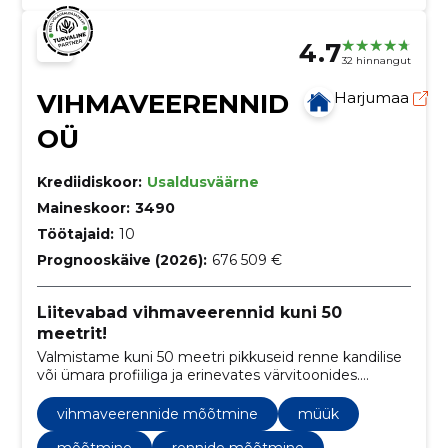
4.7
32 hinnangut
VIHMAVEERENNID
Harjumaa
OÜ
Krediidiskoor:
Usaldusväärne
Maineskoor:
3490
Töötajaid:
10
Prognooskäive (2026):
676 509 €
Liitevabad vihmaveerennid kuni 50
meetrit!
Valmistame kuni 50 meetri pikkuseid renne kandilise
või ümara profiiliga ja erinevates värvitoonides.
Paigaldame ja hooldame!
vihmaveerennide mõõtmine
müük