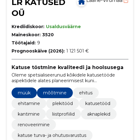
LR KATUSED
Lääne-Virumaa
OÜ
Krediidiskoor:
Usaldusväärne
Maineskoor:
3520
Töötajaid:
9
Prognooskäive (2026):
1 121 501 €
Katuse tõstmine kvaliteedi ja hoolsusega
Oleme spetsialiseerunud kõikidele katusetööde
aspektidele alates planeerimisest kuni
lõppviimistluseni. Pakume personaalseid teenuseid,
õiglasi hindu ja tööde õigeaegset teostamist.
müük
mõõtmine
ehitus
ehitamine
plekitööd
katusetööd
kantimine
liistprofiilid
aknaplekid
renoveerimine
katuse turva- ja ohutusvarustus