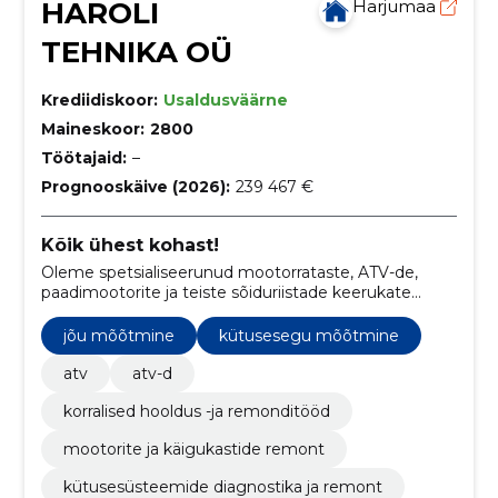
HAROLI
Harjumaa
TEHNIKA OÜ
Krediidiskoor:
Usaldusväärne
Maineskoor:
2800
Töötajaid:
–
Prognooskäive (2026):
239 467 €
Kõik ühest kohast!
Oleme spetsialiseerunud mootorrataste, ATV-de,
paadimootorite ja teiste sõiduriistade keerukate
mootoriremontide teostamisele, pakkudes
tipptasemel tehnilist oskusteavet ja individuaalset
jõu mõõtmine
kütusesegu mõõtmine
lähenemist igale projekti.
atv
atv-d
korralised hooldus -ja remonditööd
mootorite ja käigukastide remont
kütusesüsteemide diagnostika ja remont