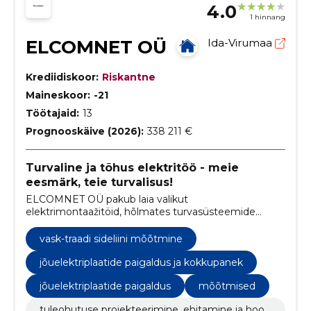
4.0
1 hinnang
ELCOMNET OÜ
Ida-Virumaa
Krediidiskoor:
Riskantne
Maineskoor:
-21
Töötajaid:
13
Prognooskäive (2026):
338 211 €
Turvaline ja tõhus elektritöö - meie
eesmärk, teie turvalisus!
ELCOMNET OÜ pakub laia valikut
elektrimontaažitöid, hõlmates turvasüsteemide
hooldust, elektriseadmete paigaldamist ja nõrkvoolu
lahendusi.
vask-traadi sideliini mõõtmine
jõuelektriplaatide paigaldus ja kokkupanek
jõuelektriplaatide paigaldus
mõõtmised
tuleohutuse projekteerimine, ehitamine ja hool