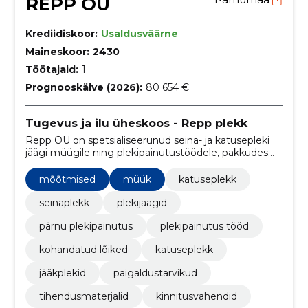
REPP OÜ
Krediidiskoor:
Usaldusväärne
Maineskoor:
2430
Töötajaid:
1
Prognooskäive (2026):
80 654 €
Tugevus ja ilu üheskoos - Repp plekk
Repp OÜ on spetsialiseerunud seina- ja katusepleki
jäägi müügile ning plekipainutustöödele, pakkudes
tugevaid ja visuaalselt nauditavaid ehituslahendusi.
mõõtmised
müük
katuseplekk
seinaplekk
plekijäägid
pärnu plekipainutus
plekipainutus tööd
kohandatud lõiked
katuseplekk
jääkplekid
paigaldustarvikud
tihendusmaterjalid
kinnitusvahendid