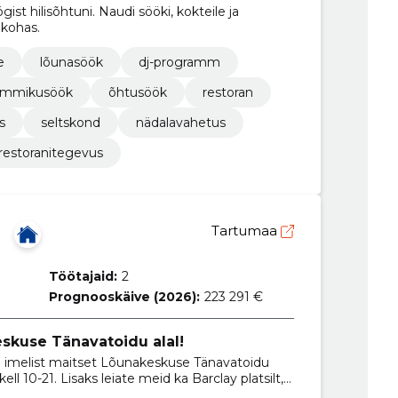
 hilisõhtuni. Naudi sööki, kokteile ja
kohas.
e
lõunasöök
dj-programm
mmikusöök
õhtusöök
restoran
s
seltskond
nädalavahetus
restoranitegevus
Ü
Tartumaa
Töötajaid:
2
Prognooskäive (2026):
223 291 €
kuse Tänavatoidu alal!
imelist maitset Lõunakeskuse Tänavatoidu
ll 10-21. Lisaks leiate meid ka Barclay platsilt,
eid nautida pühapäevast neljapäevani kell 16-