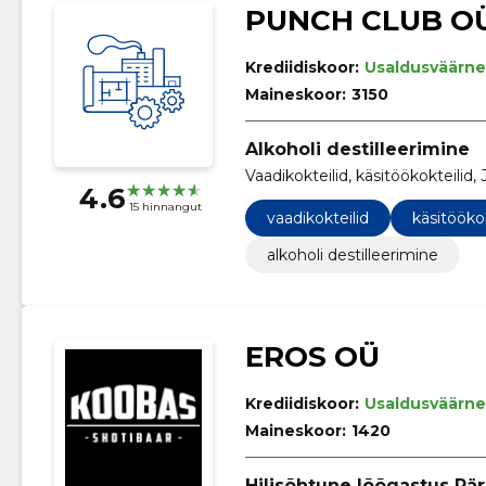
PUNCH CLUB O
Krediidiskoor:
Usaldusväärne
Maineskoor:
3150
Alkoholi destilleerimine
Vaadikokteilid, käsitöökokteilid, 
4.6
15 hinnangut
vaadikokteilid
käsitöökok
alkoholi destilleerimine
EROS OÜ
Krediidiskoor:
Usaldusväärne
Maineskoor:
1420
Hilisõhtune lõõgastus Pä