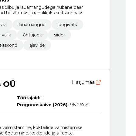
 vesipiibu ja lauamängudega hubane baar
 hilisõhtuks ja rahulikuks seltskonnaks.
isha
lauamängud
joogivalik
valik
õhtujook
siider
eltskond
ajaviide
S OÜ
Harjumaa
Töötajaid:
1
Prognooskäive (2026):
98 267 €
te valmistamine, kokteilide valmistamise
e õpetamine, kokteilide ja siirupite