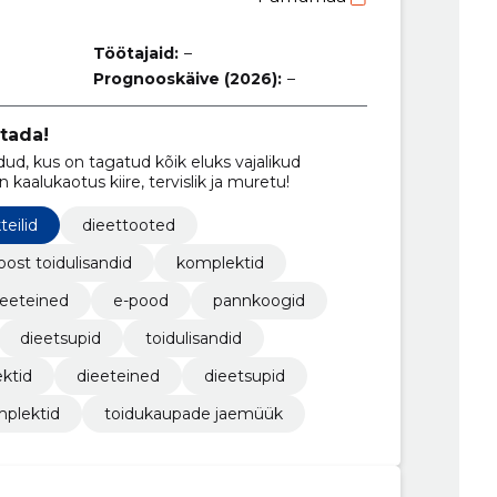
Töötajaid:
–
Prognooskäive (2026):
–
stada!
ud, kus on tagatud kõik eluks vajalikud
n kaalukaotus kiire, tervislik ja muretu!
teilid
dieettooted
oost toidulisandid
komplektid
ieeteined
e-pood
pannkoogid
dieetsupid
toidulisandid
ktid
dieeteined
dieetsupid
plektid
toidukaupade jaemüük