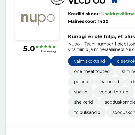
VLCD OÜ
Krediidiskoor:
Usaldusväärne
Maineskoor:
1420
Kunagi ei ole hilja, et alu
Nupo – Taani number 1 dieettoid
5.0
vitamiinid ja mineraalained! Nii o
1 hinnang
valmiskokteilid
dieetkok
one meal tooted
slim b
pulbrid
batoonid
d
snäkid
vegan tooted
sheikerid
sooduskomple
toidulisandid
sooduskom