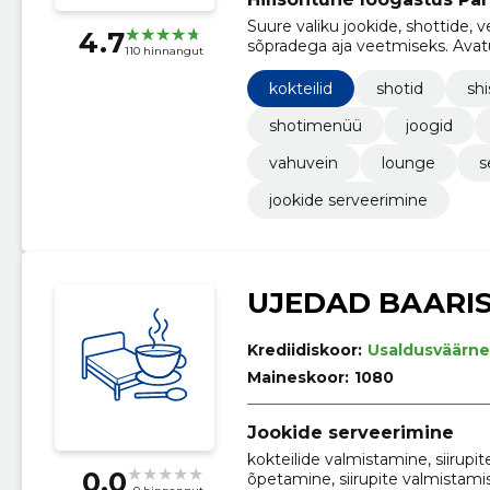
Suure valiku jookide, shottide,
4.7
sõpradega aja veetmiseks. Avatud
110 hinnangut
kokteilid
shotid
sh
shotimenüü
joogid
vahuvein
lounge
s
jookide serveerimine
UJEDAD BAARI
Krediidiskoor:
Usaldusväärne
Maineskoor:
1080
Jookide serveerimine
kokteilide valmistamine, siirupi
0.0
õpetamine, siirupite valmistamis