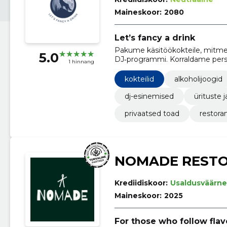
Maineskoor:
2080
Let’s fancy a drink
Pakume käsitöökokteile, mitmek
5.0
DJ‑programmi. Korraldame perso
1 hinnang
kohandatava menüü ja professi
kokteilid
alkoholijoogid
dj-esinemised
ürituste
privaatsed toad
restora
NOMADE RESTO
Krediidiskoor:
Usaldusväärne
Maineskoor:
2025
For those who follow flav