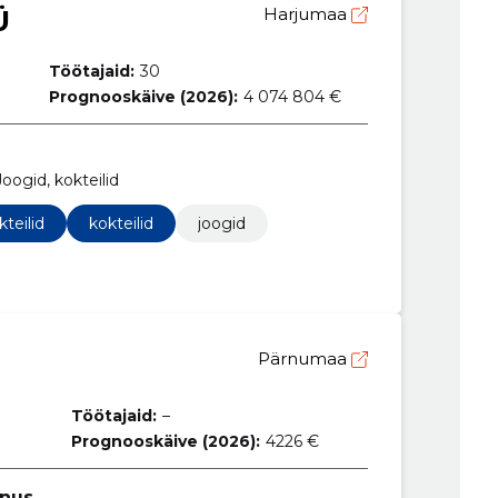
Ü
Harjumaa
Töötajaid:
30
Prognooskäive (2026):
4 074 804 €
Joogid, kokteilid
teilid
kokteilid
joogid
Pärnumaa
Töötajaid:
–
Prognooskäive (2026):
4226 €
rnus