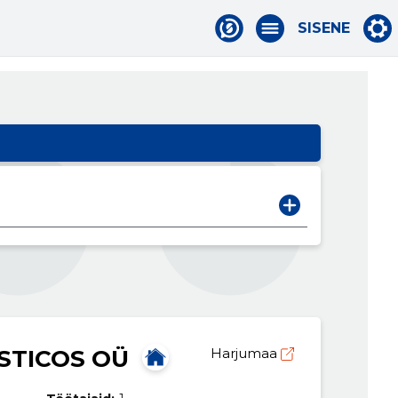
SISENE
STICOS OÜ
Harjumaa