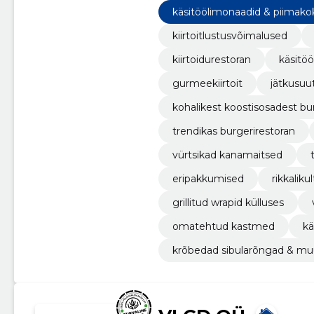
00 ja reedeti ning laupäeviti kel
käsitöölimonaadid & piimakok
kiirtoitlustusvõimalused
kiirtoidurestoran
käsitö
gurmeekiirtoit
jätkusuutl
kohalikest koostisosadest bu
trendikas burgerirestoran
vürtsikad kanamaitsed
eripakkumised
rikkaliku
grillitud wrapid külluses
omatehtud kastmed
kä
krõbedad sibularõngad & m