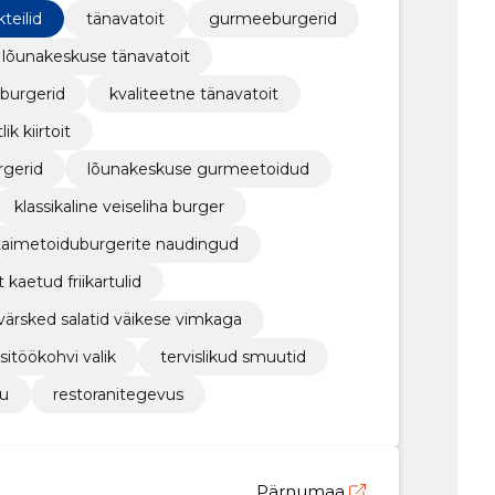
la 19-04.
teilid
tänavatoit
gurmeeburgerid
lõunakeskuse tänavatoit
öburgerid
kvaliteetne tänavatoit
ik kiirtoit
rgerid
lõunakeskuse gurmeetoidud
klassikaline veiseliha burger
taimetoiduburgerite naudingud
lt kaetud friikartulid
värsked salatid väikese vimkaga
sitöökohvi valik
tervislikud smuutid
uu
restoranitegevus
Pärnumaa