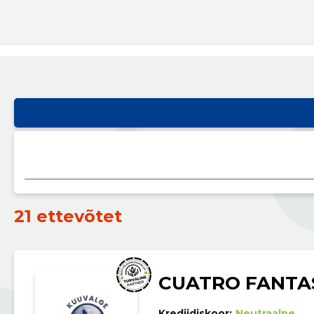
21 ettevõtet
CUATRO FANTA
Krediidiskoor:
Neutraalne