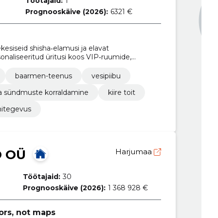
Töötajaid:
1
Prognooskäive (2026):
6321 €
esiseid shisha‑elamusi ja elavat
naliseeritud üritusi koos VIP‑ruumide,
onaalse teenindusega.
baarmen-teenus
vesipiibu
 ja sündmuste korraldamine
kiire toit
nitegevus
 OÜ
Harjumaa
Töötajaid:
30
Prognooskäive (2026):
1 368 928 €
ors, not maps