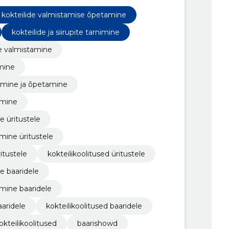
lide ja siirupite müük, kokteilide ja siirupite
 remontimine, kokteilide ja siirupite tarnimine
kokteilide valmistamise õpetamine
e remontimine üritustele
kokteilide ja siirupite tarnimine
te valmistamine
mine
stamine ja õpetamine
timine
ne üritustele
imine üritustele
ritustele
kokteilikoolitused üritustele
ne baaridele
imine baaridele
aaridele
kokteilikoolitused baaridele
okteilikoolitused
baarishowd