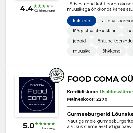
Lõdvestunud koht hommikusöögist
4.4
muusikaga õhkkonda kahes asu
102 hinnangut
kokteilid
all-day söömin
lõõgastav atmosfäär
ho
joogid
õhtune teenindu
muusika
õhkkond
FOOD COMA O
Krediidiskoor:
Usaldusväärne
Maineskoor:
2270
Gurmeeburgerid Lõunakes
Nautige meie gurmeeburgerite 
5.0
alal, kus oleme avatud iga päev ke
1 hinnang
kus saate meie maitsvaid burger