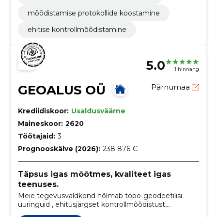
mõõdistamise protokollide koostamine
ehitise kontrollmõõdistamine
5.0
1 hinnang
GEOALUS OÜ
Pärnumaa
Krediidiskoor:
Usaldusväärne
Maineskoor:
2620
Töötajaid:
3
Prognooskäive (2026):
238 876 €
Täpsus igas mõõtmes, kvaliteet igas
teenuses.
Meie tegevusvaldkond hõlmab topo-geodeetilisi
uuringuid , ehitusjärgset kontrollmõõdistust,
märkimistöid, erinevaid teostusjooniseid,