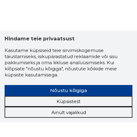
Hindame teie privaatsust
Kasutame küpsiseid teie sirvimiskogemuse
täiustamiseks, isikupärastatud reklaamide või sisu
pakkumiseks ja oma liikluse analüüsimiseks. Kui
klõpsate "nõustu kõigiga", nõustute kõikide meie
küpsiste kasutamisega.
Nõustu kõigiga
Küpsistest
Ainult vajalikud