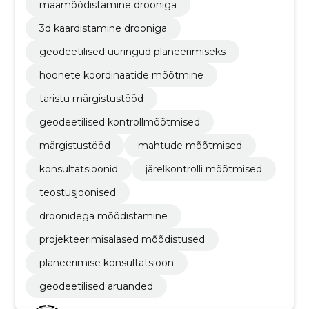
maamõõdistamine drooniga
3d kaardistamine drooniga
geodeetilised uuringud planeerimiseks
hoonete koordinaatide mõõtmine
taristu märgistustööd
geodeetilised kontrollmõõtmised
märgistustööd
mahtude mõõtmised
konsultatsioonid
järelkontrolli mõõtmised
teostusjoonised
droonidega mõõdistamine
projekteerimisalased mõõdistused
planeerimise konsultatsioon
geodeetilised aruanded