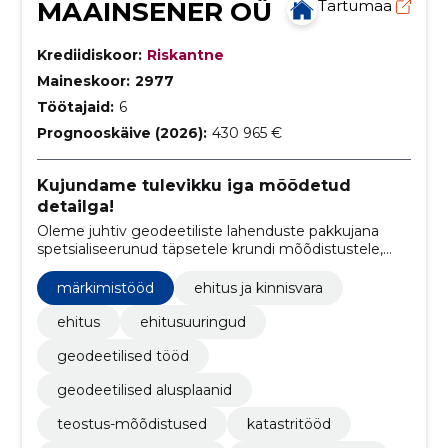
MAAINSENER OÜ
Tartumaa
Krediidiskoor:
Riskantne
Maineskoor:
2977
Töötajaid:
6
Prognooskäive (2026):
430 965 €
Kujundame tulevikku iga mõõdetud
detailga!
Oleme juhtiv geodeetiliste lahenduste pakkujana
spetsialiseerunud täpsetele krundi mõõdistustele,
geodeetiliste alusplaanide koostamisele,
ehitusteostuste mõõdistamisele ja märkimistöödele
märkimistööd
ehitus ja kinnisvara
ehitus
ehitusuuringud
geodeetilised tööd
geodeetilised alusplaanid
teostus-mõõdistused
katastritööd