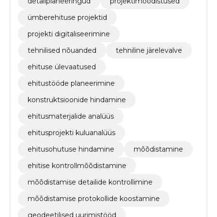
detailplaneeringud
projektimõõdistused
ümberehituse projektid
projekti digitaliseerimine
tehnilised nõuanded
tehniline järelevalve
ehituse ülevaatused
ehitustööde planeerimine
konstruktsioonide hindamine
ehitusmaterjalide analüüs
ehitusprojekti kuluanalüüs
ehitusohutuse hindamine
mõõdistamine
ehitise kontrollmõõdistamine
mõõdistamise detailide kontrollimine
mõõdistamise protokollide koostamine
geodeetilised uurimistööd