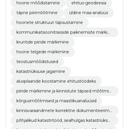
hoone mõõdistamine
ehitus-geodeesia
täpne piirimõõtmine
üldine maa-analüüs
hoonete struktuuri täpsustamine
kommunikatsioonitrasside paiknemiste märkimi
ne
kruntide piiride märkimine
hoone telgede märkimine
teostusmõõdistused
katastriüksuse jagamine
alusplaanide koostamine ehitustöödeks
piiride märkimine ja kinnistute täpsed mõõtmis
ed
kõrgusmõõtmised ja maastikuanalüüsid
kinnisvaraandmete korrektne dokumenteerimi
ne vastavalt seadustele
põhjalikud katastritööd, sealhulgas katastriüksus
te moodustamine