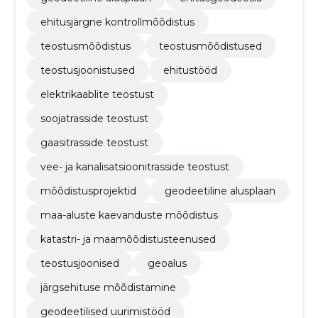
ehitusjärgne kontrollmõõdistus
teostusmõõdistus
teostusmõõdistused
teostusjoonistused
ehitustööd
elektrikaablite teostust
soojatrasside teostust
gaasitrasside teostust
vee- ja kanalisatsioonitrasside teostust
mõõdistusprojektid
geodeetiline alusplaan
maa-aluste kaevanduste mõõdistus
katastri- ja maamõõdistusteenused
teostusjoonised
geoalus
järgsehituse mõõdistamine
geodeetilised uurimistööd