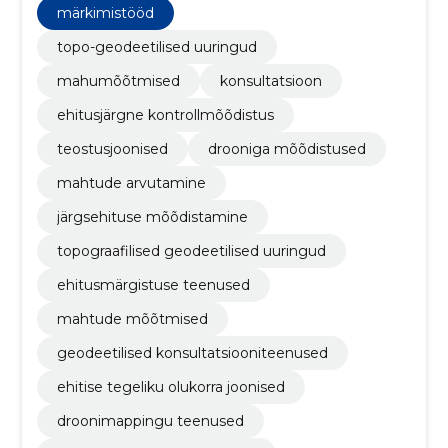
mahumõõtmisi ja mahtude arvutusi, drooniga
märkimistööd
mõõdistusi ning konsultatsioone.
topo-geodeetilised uuringud
mahumõõtmised
konsultatsioon
ehitusjärgne kontrollmõõdistus
teostusjoonised
drooniga mõõdistused
mahtude arvutamine
järgsehituse mõõdistamine
topograafilised geodeetilised uuringud
ehitusmärgistuse teenused
mahtude mõõtmised
geodeetilised konsultatsiooniteenused
ehitise tegeliku olukorra joonised
droonimappingu teenused