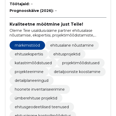
Töötajaid:
–
Prognooskäive (2026):
–
Kvaliteetne mõõtmine just Teile!
Oleme Teie usaldusväärne partner ehitusalase
nõustamise, ekspertiisi, projektimõõdistamiste,
detailjooniste koostamise, detailplaneeringute,
märkimistööde, ümberehituse projektide,
märkimistööd
ehitusalane nõustamine
ehitusejärgsete kontrollmõõdistuste ja ehitusprojekti
digitaliseerimise valdkonnas.
ehitusekspertiis
ehitusprojektid
katastrimõõdistused
projektimõõdistused
projekteerimine
detailjooniste koostamine
detailplaneeringud
hoonete inventariseerimine
ümberehituse projektid
ehitusgeodeetilised teenused
ehitusjärgne kontrollmõõdistus