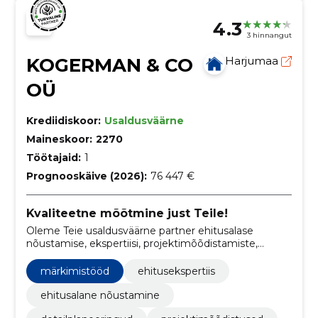
4.3
3 hinnangut
KOGERMAN & CO
Harjumaa
OÜ
Krediidiskoor:
Usaldusväärne
Maineskoor:
2270
Töötajaid:
1
Prognooskäive (2026):
76 447 €
Kvaliteetne mõõtmine just Teile!
Oleme Teie usaldusväärne partner ehitusalase
nõustamise, ekspertiisi, projektimõõdistamiste,
detailjooniste koostamise, detailplaneeringute,
märkimistööde, ümberehituse projektide,
märkimistööd
ehitusekspertiis
ehitusejärgsete kontrollmõõdistuste ja ehitusprojekti
digitaliseerimise valdkonnas.
ehitusalane nõustamine