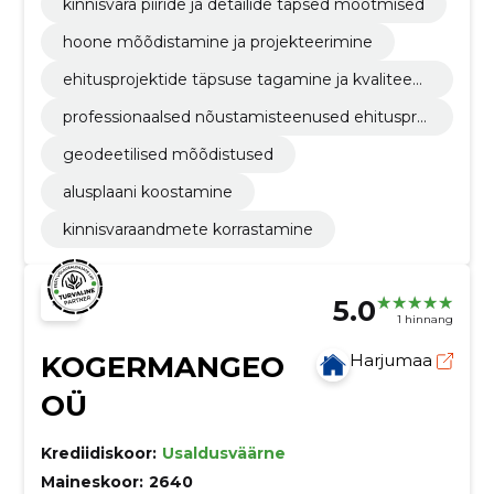
kinnisvara piiride ja detailide täpsed mõõtmised
hoone mõõdistamine ja projekteerimine
ehitusprojektide täpsuse tagamine ja kvaliteedi
kontroll
professionaalsed nõustamisteenused ehituspro
tsessi erinevates etappides
geodeetilised mõõdistused
alusplaani koostamine
kinnisvaraandmete korrastamine
5.0
1 hinnang
KOGERMANGEO
Harjumaa
OÜ
Krediidiskoor:
Usaldusväärne
Maineskoor:
2640