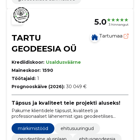
5.0
3 hinnangut
TARTU
Tartumaa
GEODEESIA OÜ
Krediidiskoor:
Usaldusväärne
Maineskoor:
1590
Töötajaid:
1
Prognooskäive (2026):
30 049 €
Täpsus ja kvaliteet teie projekti aluseks!
Pakume klientidele täpsust, kvaliteeti ja
professionaalset lähenemist igas geodeetilises
projektis Lõuna-Eestis.
märkimistööd
ehitusuuringud
geodeetiline alusplaan
ehitusgeodeesia