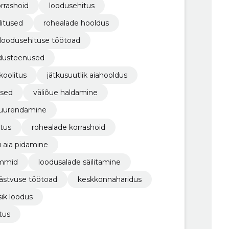
orrashoid
loodusehitus
litused
rohealade hooldus
loodusehituse töötoad
ndusteenused
koolitus
jätkusuutlik aiahooldus
used
väliõue haldamine
 suurendamine
tus
rohealade korrashoid
u aia pidamine
ammid
loodusalade säilitamine
ästvuse töötoad
keskkonnaharidus
ik loodus
tus