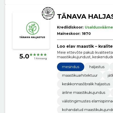
TÄNAVA HALJA
Krediidiskoor:
Usaldusväärne
Maineskoor:
1870
Loo elav maastik – kvalit
Meie ettevõte pakub kvaliteetset
5.0
maastikukujundust, keskendudes
1 hinnang
lahendustele.
mesindus
haljastus
maastikuarhitektuur
jä
keskkonnasõbralik haljastus
äriline maastikukujundus
välistingimustes elamispinna
kohandatud maastikukujund