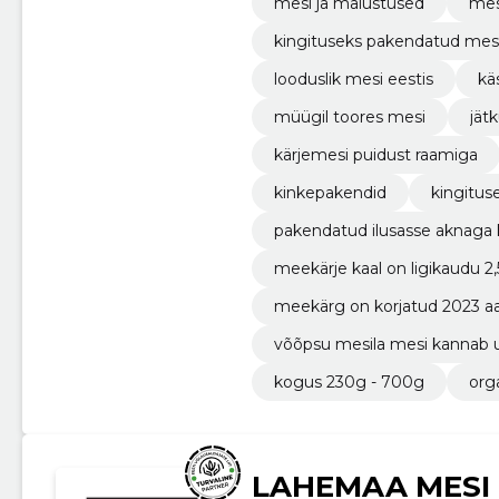
mesi ja maiustused
mes
kingituseks pakendatud mes
looduslik mesi eestis
kä
müügil toores mesi
jät
kärjemesi puidust raamiga
kinkepakendid
kingitus
pakendatud ilusasse aknaga 
meekärje kaal on ligikaudu 2,
meekärg on korjatud 2023 aa
võõpsu mesila mesi kannab
kogus 230g - 700g
org
LAHEMAA MESI