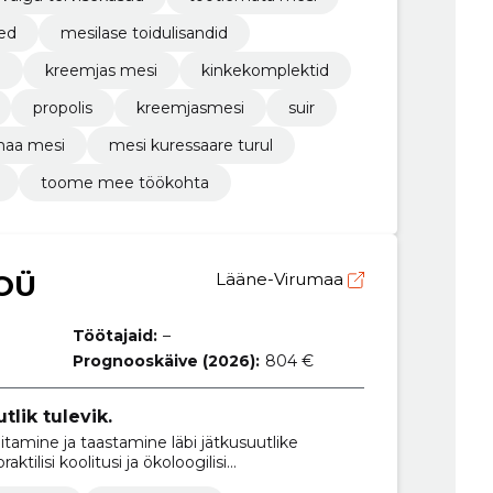
ed
mesilase toidulisandid
i
kreemjas mesi
kinkekomplektid
propolis
kreemjasmesi
suir
maa mesi
mesi kuressaare turul
toome mee töökohta
OÜ
Lääne-Virumaa
Töötajaid:
–
Prognooskäive (2026):
804 €
lik tulevik.
itamine ja taastamine läbi jätkusuutlike
ktilisi koolitusi ja ökoloogilisi