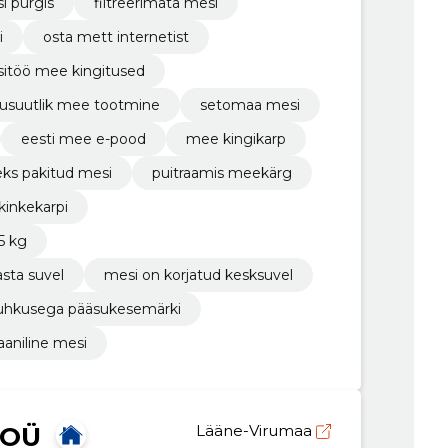
i purgis
filtreerimata mesi
i
osta mett internetist
sitöö mee kingitused
kusuutlik mee tootmine
setomaa mesi
eesti mee e-pood
mee kingikarp
eks pakitud mesi
puitraamis meekärg
kinkekarpi
5 kg
sta suvel
mesi on korjatud kesksuvel
 uhkusega pääsukesemärki
aaniline mesi
 OÜ
Lääne-Virumaa