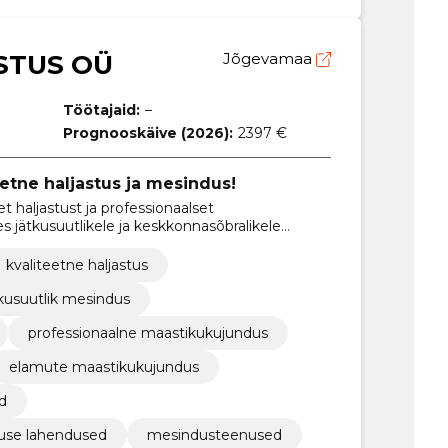
STUS OÜ
Jõgevamaa
Töötajaid:
–
Prognooskäive (2026):
2397 €
eetne haljastus ja mesindus!
 haljastust ja professionaalset
 jätkusuutlikele ja keskkonnasõbralikele
kvaliteetne haljastus
tkusuutlik mesindus
professionaalne maastikukujundus
elamute maastikukujundus
d
use lahendused
mesindusteenused