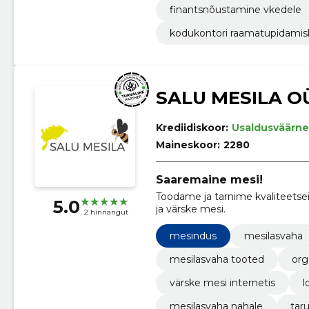
finantsnõustamine vkedele
kodukontori raamatupidami
SALU MESILA O
Krediidiskoor:
Usaldusväärne
Maineskoor:
2280
Saaremaine mesi!
Toodame ja tarnime kvaliteetse
5.0
ja värske mesi.
2 hinnangut
mesindus
mesilasvaha
mesilasvaha tooted
org
värske mesi internetis
l
mesilasvaha nahale
tar