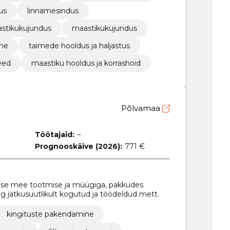
us
linnamesindus
astikukujundus
maastikukujundus
ine
taimede hooldus ja haljastus
eed
maastiku hooldus ja korrashoid
Põlvamaa
Töötajaid:
–
Prognooskäive (2026):
771 €
etse mee tootmise ja müügiga, pakkudes
ning jätkusuutlikult kogutud ja töödeldud mett.
kingituste pakendamine