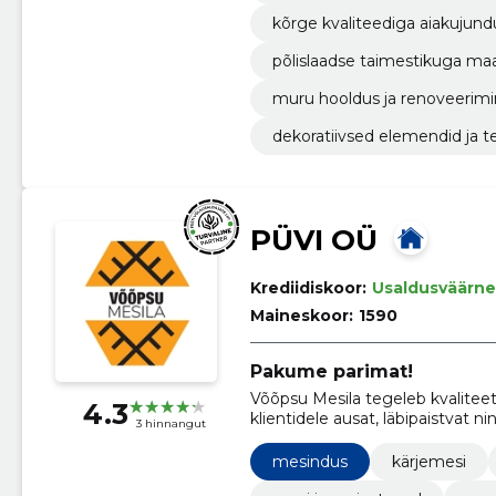
kõrge kvaliteediga aiakujund
põlislaadse taimestikuga ma
muru hooldus ja renoveerim
dekoratiivsed elemendid ja t
PÜVI OÜ
Krediidiskoor:
Usaldusväärne
Maineskoor:
1590
Pakume parimat!
Võõpsu Mesila tegeleb kvalite
4.3
klientidele ausat, läbipaistvat 
3 hinnangut
mesindus
kärjemesi