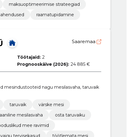
maksuoptimeerimise strateegiad
slahendused
raamatupidamine
Ü
Saaremaa
Töötajaid:
2
Prognooskäive (2026):
24 885 €
id mesindustooteid nagu mesilasvaha, taruvaik
taruvaik
värske mesi
aaniline mesilasvaha
osta taruvaiku
ooduslikud mee ravimid
uvaigu tervisekasud
töötlemata mesi