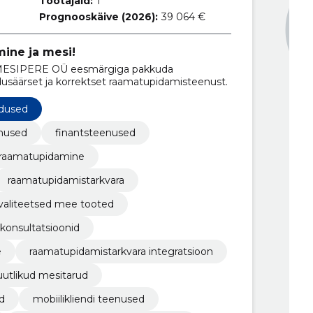
Töötajaid:
1
Prognooskäive (2026):
39 064 €
ine ja mesi!
 MESIPERE OÜ eesmärgiga pakkuda
ldusäärset ja korrektset raamatupidamisteenust.
dused
enused
finantsteenused
 raamatupidamine
raamatupidamistarkvara
valiteetsed mee tooted
onsultatsioonid
e
raamatupidamistarkvara integratsioon
uutlikud mesitarud
id
mobiilikliendi teenused