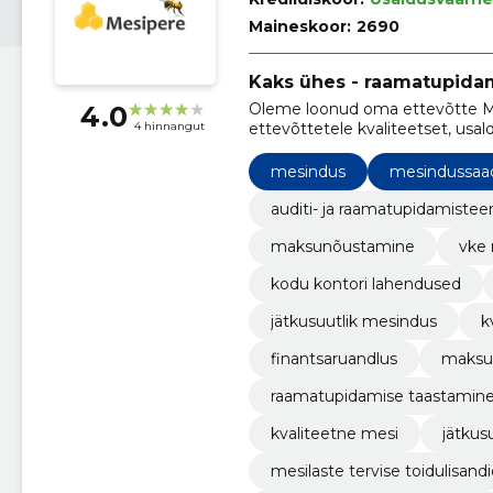
Maineskoor:
2690
Kaks ühes - raamatupidam
Oleme loonud oma ettevõtte
4.0
4 hinnangut
ettevõttetele kvaliteetset, usa
mesindus
mesindussaa
auditi- ja raamatupidamiste
maksunõustamine
vke
kodu kontori lahendused
jätkusuutlik mesindus
k
finantsaruandlus
maksuk
raamatupidamise taastamin
kvaliteetne mesi
jätkus
mesilaste tervise toidulisand