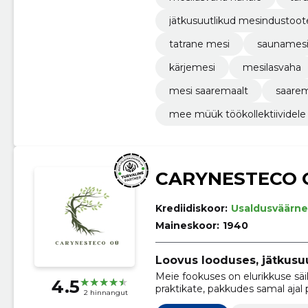
jätkusuutlikud mesindustoot
tatrane mesi
saunames
kärjemesi
mesilasvaha
mesi saaremaalt
saare
mee müük töökollektiividele
CARYNESTECO 
Krediidiskoor:
Usaldusväärne
Maineskoor:
1940
Loovus looduses, jätkusuut
Meie fookuses on elurikkuse säil
4.5
praktikate, pakkudes samal ajal pra
2 hinnangut
maastikukujundusteenuseid.