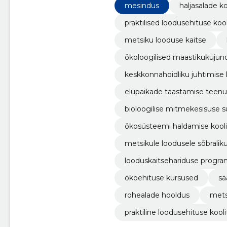
mesindus
haljasalade k
praktilised loodusehituse koo
metsiku looduse kaitse
ökoloogilised maastikukuju
keskkonnahoidliku juhtimise 
elupaikade taastamise teen
bioloogilise mitmekesisuse
ökosüsteemi haldamise kooli
metsikule loodusele sõbralik
looduskaitsehariduse progr
ökoehituse kursused
sä
rohealade hooldus
mets
praktiline loodusehituse kooli