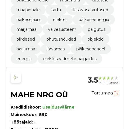
päikesepaneelid
materjalid
katusele
maapinnale
tartu
tasuvusarvutused
päikesejaam
elekter
päikeseenergia
märjamaa
valvesüsteem
paigutus
piirdeaed
ohutusnõuded
objektid
harjumaa
järvamaa
päikesepaneel
energia
elektriseadmete paigaldus
3.5
4 hinnangut
MAHE NRG OÜ
Tartumaa
Krediidiskoor:
Usaldusväärne
Maineskoor:
890
Töötajaid:
–