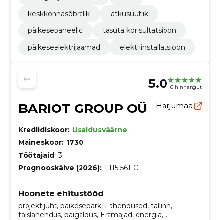
keskkonnasõbralik
jätkusuutlik
päikesepaneelid
tasuta konsultatsioon
päikeseelektrijaamad
elektriinstallatsioon
5.0
6 hinnangut
BARIOT GROUP OÜ
Harjumaa
Krediidiskoor:
Usaldusväärne
Maineskoor:
1730
Töötajaid:
3
Prognooskäive (2026):
1 115 561 €
Hoonete ehitustööd
projektijuht, päikesepark, Lahendused, tallinn,
täislahendus, paigaldus, Eramajad, energia,