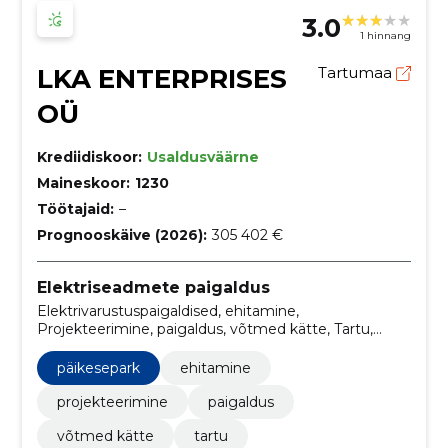
3.0
1 hinnang
LKA ENTERPRISES
Tartumaa
OÜ
Krediidiskoor:
Usaldusväärne
Maineskoor:
1230
Töötajaid:
–
Prognooskäive (2026):
305 402 €
Elektriseadmete paigaldus
Elektrivarustuspaigaldised, ehitamine,
Projekteerimine, paigaldus, võtmed kätte, Tartu,
lahenduste projekteerimine ja ehitamine, lahenduste
projekteerimine, energiakulud, päikesepaneelid
päikesepark
ehitamine
projekteerimine
paigaldus
võtmed kätte
tartu