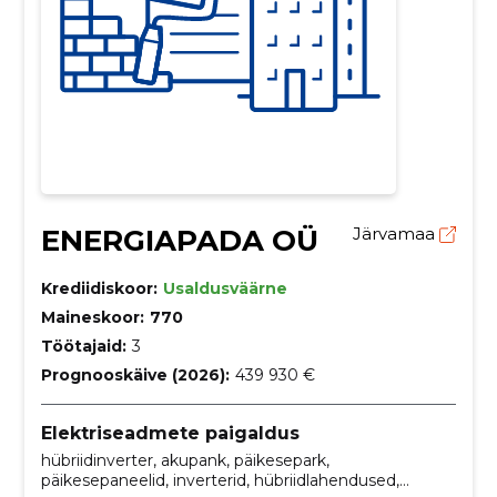
ENERGIAPADA OÜ
Järvamaa
Krediidiskoor:
Usaldusväärne
Maineskoor:
770
Töötajaid:
3
Prognooskäive (2026):
439 930 €
Elektriseadmete paigaldus
hübriidinverter, akupank, päikesepark,
päikesepaneelid, inverterid, hübriidlahendused,