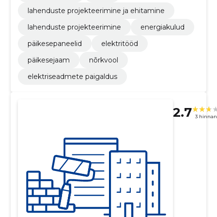
lahenduste projekteerimine ja ehitamine
lahenduste projekteerimine
energiakulud
päikesepaneelid
elektritööd
päikesejaam
nõrkvool
elektriseadmete paigaldus
2.7
3 hinna