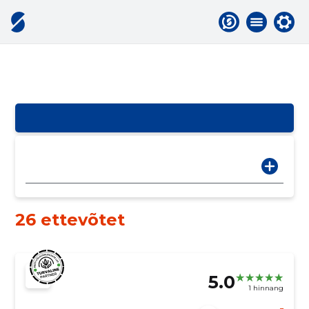
26 ettevõtet
5.0
1 hinnang