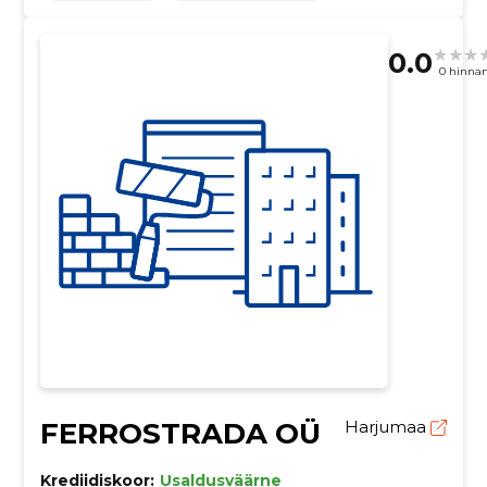
0.0
0 hinna
FERROSTRADA OÜ
Harjumaa
Krediidiskoor:
Usaldusväärne