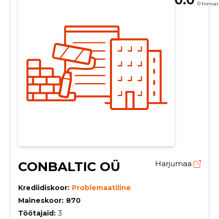
0 hinna
CONBALTIC OÜ
Harjumaa
Krediidiskoor:
Problemaatiline
Maineskoor:
870
Töötajaid:
3