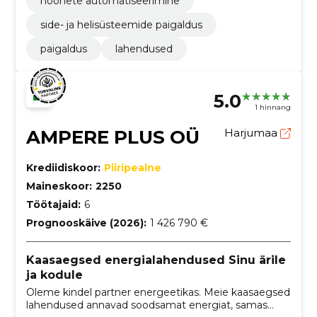
hoonete automatiseerimine
side- ja helisüsteemide paigaldus
paigaldus
lahendused
5.0
1 hinnang
AMPERE PLUS OÜ
Harjumaa
Krediidiskoor:
Piiripealne
Maineskoor:
2250
Töötajaid:
6
Prognooskäive (2026):
1 426 790 €
Kaasaegsed energialahendused Sinu ärile
ja kodule
Oleme kindel partner energeetikas. Meie kaasaegsed
lahendused annavad soodsamat energiat, samas