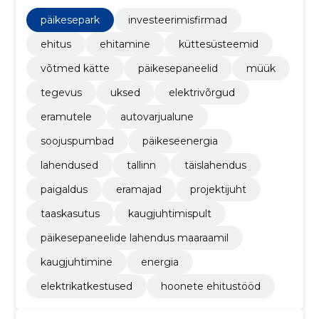
kaugjuhtimine, päikesepaneelide lahendus maaraamil
päikesepark
investeerimisfirmad
ehitus
ehitamine
küttesüsteemid
võtmed kätte
päikesepaneelid
müük
tegevus
uksed
elektrivõrgud
eramutele
autovarjualune
soojuspumbad
päikeseenergia
lahendused
tallinn
täislahendus
paigaldus
eramajad
projektijuht
taaskasutus
kaugjuhtimispult
päikesepaneelide lahendus maaraamil
kaugjuhtimine
energia
elektrikatkestused
hoonete ehitustööd