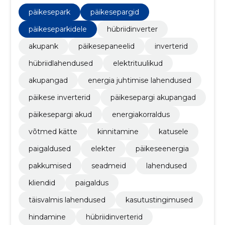
elektrituulikud, akupangad, energia juhtimise
lahendused, päikese inverterid
päikesepark
päikesepargid
päikeseparkidele
hübriidinverter
akupank
päikesepaneelid
inverterid
hübriidlahendused
elektrituulikud
akupangad
energia juhtimise lahendused
päikese inverterid
päikesepargi akupangad
päikesepargi akud
energiakorraldus
võtmed kätte
kinnitamine
katusele
paigaldused
elekter
päikeseenergia
pakkumised
seadmeid
lahendused
kliendid
paigaldus
täisvalmis lahendused
kasutustingimused
hindamine
hübriidinverterid