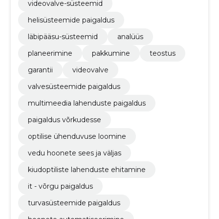
videovalve-süsteemid
helisüsteemide paigaldus
läbipääsu-süsteemid
analüüs
planeerimine
pakkumine
teostus
garantii
videovalve
valvesüsteemide paigaldus
multimeedia lahenduste paigaldus
paigaldus võrkudesse
optilise ühenduvuse loomine
vedu hoonete sees ja väljas
kiudoptiliste lahenduste ehitamine
it - võrgu paigaldus
turvasüsteemide paigaldus