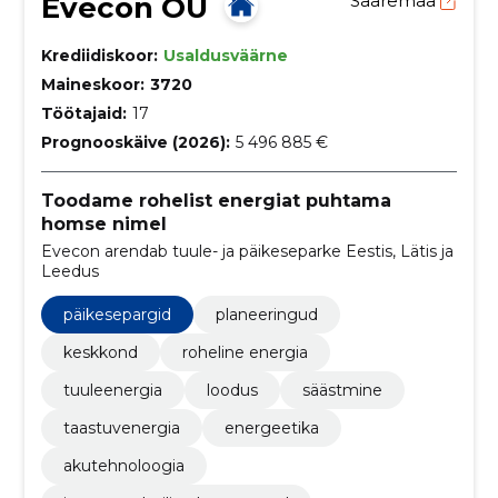
Evecon OÜ
Saaremaa
Krediidiskoor:
Usaldusväärne
Maineskoor:
3720
Töötajaid:
17
Prognooskäive (2026):
5 496 885 €
Toodame rohelist energiat puhtama
homse nimel
Evecon arendab tuule- ja päikeseparke Eestis, Lätis ja
Leedus
päikesepargid
planeeringud
keskkond
roheline energia
tuuleenergia
loodus
säästmine
taastuvenergia
energeetika
akutehnoloogia