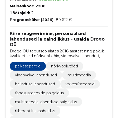
Maineskoor:
2280
Töötajaid:
2
Prognooskäive (2026):
89 612 €
Kiire reageerimine, personaalsed
lahendused ja paindlikkus - usalda Drogo
OÜ
Drogo OÜ tegutseb alates 2018 aastast ning pakub
kvaliteetseid nõrkvoolutöid, videovalve lahendusi,
helisüsteemide ja fonosüsteemide paigaldust ning
multimeedia lahenduseid. Meilt leiad paindliku ja
päikesepargid
nõrkvoolutööd
usaldusväärse lahenduse.
videovalve lahendused
multimeedia
helinduse lahendused
valvesüsteemid
fonosüsteemide paigaldus
multimeedia lahenduse paigaldus
fiiberoptika kaabeldus