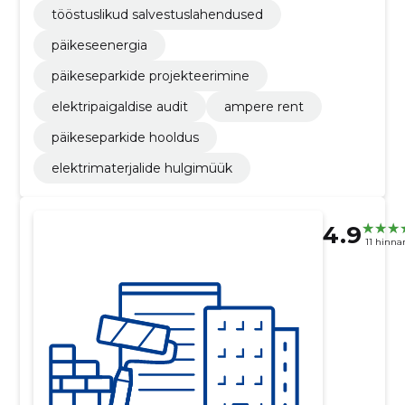
tööstuslikud salvestuslahendused
päikeseenergia
päikeseparkide projekteerimine
elektripaigaldise audit
ampere rent
päikeseparkide hooldus
elektrimaterjalide hulgimüük
4.9
11 hinna