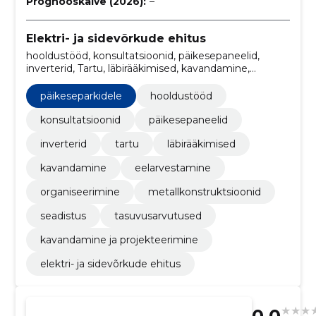
Prognooskäive (2026):
–
Elektri- ja sidevõrkude ehitus
hooldustööd, konsultatsioonid, päikesepaneelid,
inverterid, Tartu, läbirääkimised, kavandamine,
eelarvestamine, organiseerimine,
metallkonstruktsioonid
päikeseparkidele
hooldustööd
konsultatsioonid
päikesepaneelid
inverterid
tartu
läbirääkimised
kavandamine
eelarvestamine
organiseerimine
metallkonstruktsioonid
seadistus
tasuvusarvutused
kavandamine ja projekteerimine
elektri- ja sidevõrkude ehitus
0.0