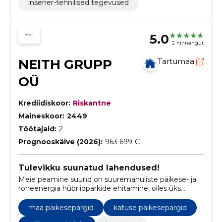
insener-tehnilised tegevused
5.0
2 hinnangut
NEITH GRUPP
Tartumaa
OÜ
Krediidiskoor:
Riskantne
Maineskoor:
2449
Töötajaid:
2
Prognooskäive (2026):
963 699 €
Tulevikku suunatud lahendused!
Meie peamine suund on suuremahuliste päikese- ja
roheenergia hübriidparkide ehitamine, olles üks
juhtivaid tegijaid selles valdkonnas.
maa päikesepargid
katuse päikesepargid