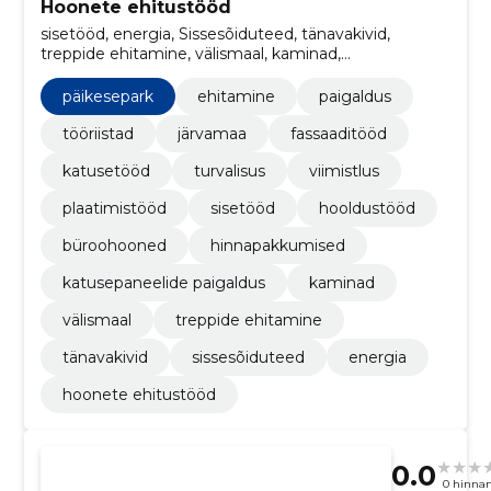
Hoonete ehitustööd
sisetööd, energia, Sissesõiduteed, tänavakivid,
treppide ehitamine, välismaal, kaminad,
katusepaneelide paigaldus, hinnapakkumised,
büroohooned
päikesepark
ehitamine
paigaldus
tööriistad
järvamaa
fassaaditööd
katusetööd
turvalisus
viimistlus
plaatimistööd
sisetööd
hooldustööd
büroohooned
hinnapakkumised
katusepaneelide paigaldus
kaminad
välismaal
treppide ehitamine
tänavakivid
sissesõiduteed
energia
hoonete ehitustööd
0.0
0 hinna