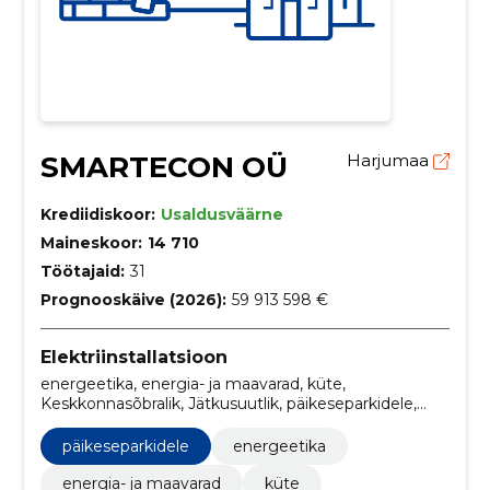
SMARTECON OÜ
Harjumaa
Krediidiskoor:
Usaldusväärne
Maineskoor:
14 710
Töötajaid:
31
Prognooskäive (2026):
59 913 598 €
Elektriinstallatsioon
energeetika, energia- ja maavarad, küte,
Keskkonnasõbralik, Jätkusuutlik, päikeseparkidele,
päikesepaneelid, tasuta konsultatsioon,
päikeseelektrijaamad
päikeseparkidele
energeetika
energia- ja maavarad
küte