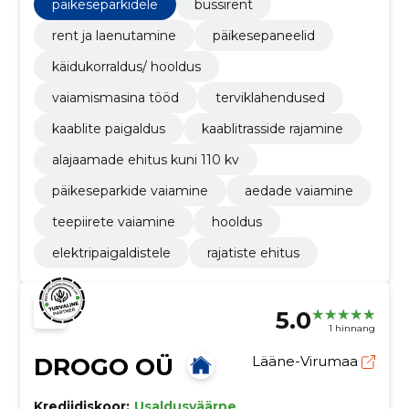
päikeseparkidele
bussirent
rent ja laenutamine
päikesepaneelid
käidukorraldus/ hooldus
vaiamismasina tööd
terviklahendused
kaablite paigaldus
kaablitrasside rajamine
alajaamade ehitus kuni 110 kv
päikeseparkide vaiamine
aedade vaiamine
teepiirete vaiamine
hooldus
elektripaigaldistele
rajatiste ehitus
5.0
1 hinnang
DROGO OÜ
Lääne-Virumaa
Krediidiskoor:
Usaldusväärne