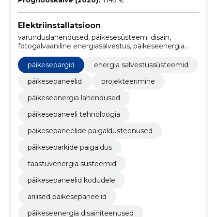
Elektriinstallatsioon
varunduslahendused, päikesesüsteemi disain,
fotogalvaaniline energiasalvestus, päikeseenergia
projektid, akusüsteemid, võrguintegratsioon,
võimsuse juhtimine, hooldustööd, Paigaldustööd,
päikesepargid
energia salvestussüsteemid
energia optimeerimine
päikesepaneelid
projekteerimine
päikeseenergia lahendused
päikesepaneeli tehnoloogia
päikesepaneelide paigaldusteenused
päikeseparkide paigaldus
taastuvenergia süsteemid
päikesepaneelid kodudele
ärilised päikesepaneelid
päikeseenergia disainiteenused