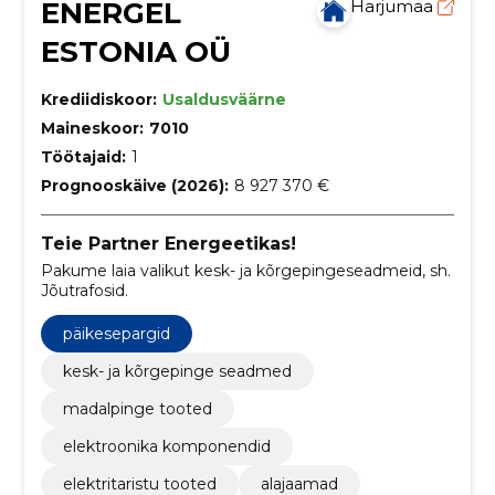
ENERGEL
Harjumaa
ESTONIA OÜ
Krediidiskoor:
Usaldusväärne
Maineskoor:
7010
Töötajaid:
1
Prognooskäive (2026):
8 927 370 €
Teie Partner Energeetikas!
Pakume laia valikut kesk- ja kõrgepingeseadmeid, sh.
Jõutrafosid.
päikesepargid
kesk- ja kõrgepinge seadmed
madalpinge tooted
elektroonika komponendid
elektritaristu tooted
alajaamad