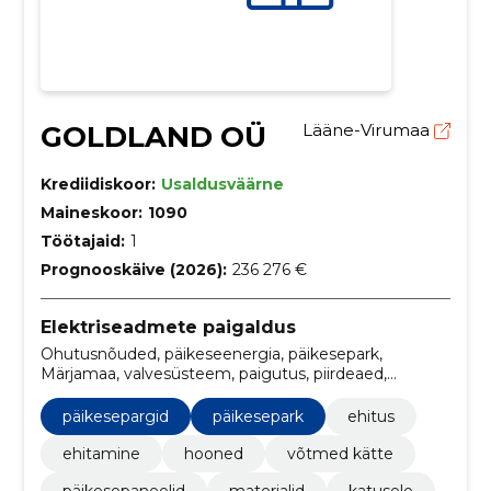
GOLDLAND OÜ
Lääne-Virumaa
Krediidiskoor:
Usaldusväärne
Maineskoor:
1090
Töötajaid:
1
Prognooskäive (2026):
236 276 €
Elektriseadmete paigaldus
Ohutusnõuded, päikeseenergia, päikesepark,
Märjamaa, valvesüsteem, paigutus, piirdeaed,
Järvamaa, energia, päikesepaneel
päikesepargid
päikesepark
ehitus
ehitamine
hooned
võtmed kätte