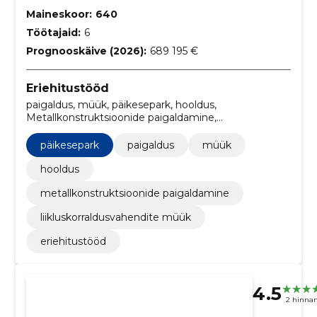
Maineskoor:
640
Töötajaid:
6
Prognooskäive (2026):
689 195 €
Eriehitustööd
paigaldus, müük, päikesepark, hooldus,
Metallkonstruktsioonide paigaldamine,
liikluskorraldusvahendite müük
päikesepark
paigaldus
müük
hooldus
metallkonstruktsioonide paigaldamine
liikluskorraldusvahendite müük
eriehitustööd
4.5
2 hinna