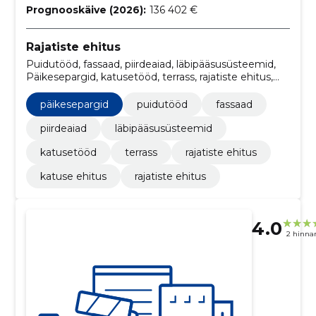
Prognooskäive (2026):
136 402 €
Rajatiste ehitus
Puidutööd, fassaad, piirdeaiad, läbipääsusüsteemid,
Päikesepargid, katusetööd, terrass, rajatiste ehitus,
Katuse ehitus
päikesepargid
puidutööd
fassaad
piirdeaiad
läbipääsusüsteemid
katusetööd
terrass
rajatiste ehitus
katuse ehitus
rajatiste ehitus
4.0
2 hinna