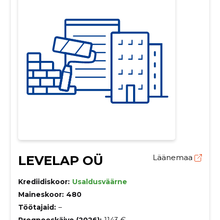
LEVELAP OÜ
Läänemaa
Krediidiskoor:
Usaldusväärne
Maineskoor:
480
Töötajaid:
–
Prognooskäive (2026):
1143 €