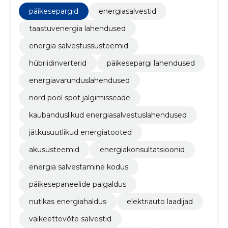
hoolivad loodusest ning vaatavad tulevikku.
päikesepargid
energiasalvestid
taastuvenergia lahendused
energia salvestussüsteemid
hübriidinverterid
päikesepargi lahendused
energiavarunduslahendused
nord pool spot jälgimisseade
kaubanduslikud energiasalvestuslahendused
jätkusuutlikud energiatooted
akusüsteemid
energiakonsultatsioonid
energia salvestamine kodus
päikesepaneelide paigaldus
nutikas energiahaldus
elektriauto laadijad
väikeettevõte salvestid