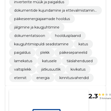
inverterite müük ja paigaldus
dokumentide kujundamine ja ettevalmistamin
e, ehr
päikeseenergiajaamade hooldus
jälgimine ja kaugjuhtimine
dokumentatsioon
hooldusplaanid
kaugjuhtimispuldi seadistamine
katus
paigaldus
plekk
päikesepaneelid
lamekatus
katusele
täislahendused
valtsplekk
jätkusuutlik
kivikatus
eterniit
energia
kinnitusvahendid
2.3
3 hinnan