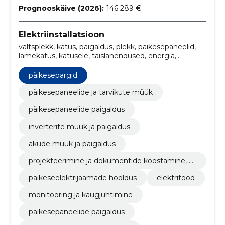
Prognooskäive (2026):
146 289 €
Elektriinstallatsioon
valtsplekk, katus, paigaldus, plekk, päikesepaneelid,
lamekatus, katusele, täislahendused, energia,
Päikesepargid
päikesepargid
päikesepaneelide ja tarvikute müük
päikesepaneelide paigaldus
inverterite müük ja paigaldus
akude müük ja paigaldus
projekteerimine ja dokumentide koostamine, e
hr
päikeseelektrijaamade hooldus
elektritööd
monitooring ja kaugjuhtimine
päikesepaneelide paigaldus