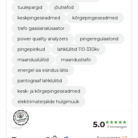
tuulepargid
jõutrafod
keskpingeseadmed
kõrgepingeseadmed
trafo gaasianalüsaator
power quality analyzers
pingeregulaatorid
pingepiirikud
lahklülitid 110-330kv
maanduslülitid
maandustrafo
energel sia esindus lätis
pantograaf lahklülitid
kesk- ja kõrgepingeseadmed
elektrimaterjalide hulgimüük
5.0
3 hinnangut