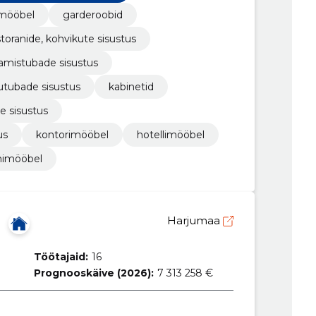
mööbel
garderoobid
storanide, kohvikute sisustus
mistubade sisustus
utubade sisustus
kabinetid
e sisustus
us
kontorimööbel
hotellimööbel
nimööbel
Harjumaa
Töötajaid:
16
Prognooskäive (2026):
7 313 258 €