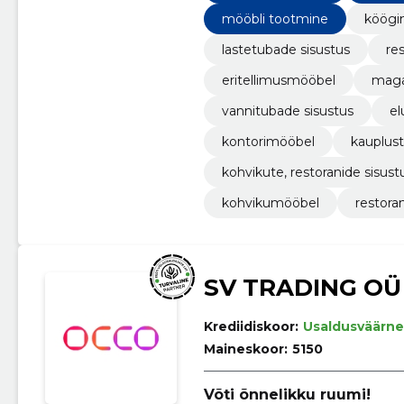
mööbli tootmine
köögi
lastetubade sisustus
re
eritellimusmööbel
maga
vannitubade sisustus
el
kontorimööbel
kauplust
kohvikute, restoranide sisust
kohvikumööbel
restora
SV TRADING OÜ
Krediidiskoor:
Usaldusväärne
Maineskoor:
5150
Võti õnnelikku ruumi!