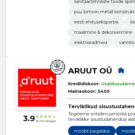
sanitaartehniliste tööde spets
puu betoon metall konstrukt
eesti ehitusekspertiis
k
maalimine & dekoreerimine
elektriseadmed
vannit
ARUUT OÜ
Krediidiskoor:
Usaldusväärne
Maineskoor:
5400
Terviklikud sisustuslahe
Tegeleme eritellimusmööbli pro
3.9
terviklikke sisustuslahendusi a
14 hinnangut
kuni kontorite, restoranide ja hot
mööbli paigaldus
mööbli