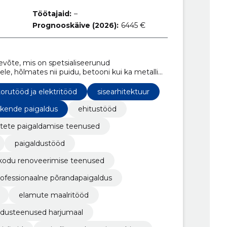
Töötajaid:
–
Prognooskäive (2026):
6445 €
võte, mis on spetsialiseerunud
e, hõlmates nii puidu, betooni kui ka metalli
torutööd ja elektritööd
sisearhitektuur
akende paigaldus
ehitustööd
tete paigaldamise teenused
paigaldustööd
kodu renoveerimise teenused
rofessionaalne põrandapaigaldus
elamute maalritööd
ldusteenused harjumaal