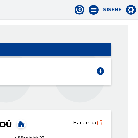
SISENE
 OÜ
Harjumaa