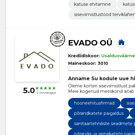
katuse ehitamine
katus
siseviimistlustööd terviklah
EVADO OÜ
Krediidiskoor:
Usaldusväärne
Maineskoor:
3010
Anname Su kodule uue h
Oleme korteri siseviimistlust pa
5.0
Meie kogenud meeskond aitab su
2 hinnangut
kaasaegseks elamispinnaks.
hooneehitusfirmad
sise
põrandkatete paigaldus
sanitaartehniliste seadmete 
põranda- ja seinakatete paig