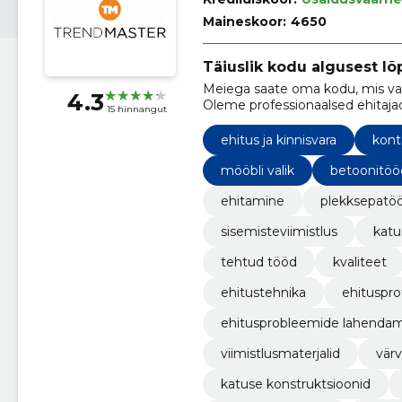
Maineskoor:
4650
Täiuslik kodu algusest lõ
Meiega saate oma kodu, mis vas
4.3
Oleme professionaalsed ehitajad
15 hinnangut
spetsialistid, kes saavad hakka
ehitus ja kinnisvara
kont
mööbli valik
betoonitöö
ehitamine
plekksepatö
sisemisteviimistlus
katu
tehtud tööd
kvaliteet
ehitustehnika
ehituspro
ehitusprobleemide lahenda
viimistlusmaterjalid
värv
katuse konstruktsioonid