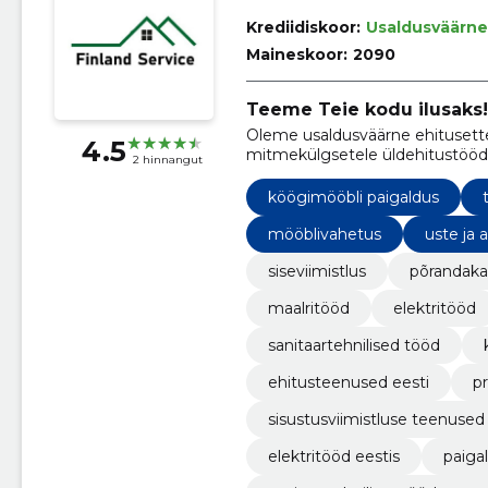
Krediidiskoor:
Usaldusväärne
Maineskoor:
2090
Teeme Teie kodu ilusaks!
Oleme usaldusväärne ehitusette
4.5
mitmekülgsetele üldehitustöödel
2 hinnangut
kasutamist.
köögimööbli paigaldus
mööblivahetus
uste ja 
siseviimistlus
põrandaka
maalritööd
elektritööd
sanitaartehnilised tööd
ehitusteenused eesti
p
sisustusviimistluse teenused
elektritööd eestis
paiga