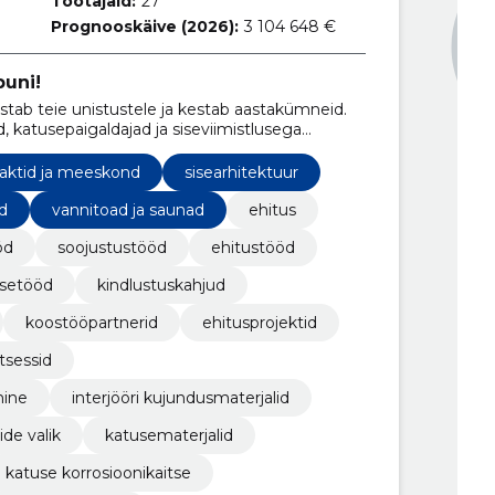
Töötajaid:
27
Prognooskäive (2026):
3 104 648 €
puni!
tab teie unistustele ja kestab aastakümneid.
, katusepaigaldajad ja siseviimistlusega
ma ka kõige keerukamate projektidega.
aktid ja meeskond
sisearhitektuur
d
vannitoad ja saunad
ehitus
öd
soojustustööd
ehitustööd
setööd
kindlustuskahjud
koostööpartnerid
ehitusprojektid
tsessid
mine
interjööri kujundusmaterjalid
ide valik
katusematerjalid
katuse korrosioonikaitse