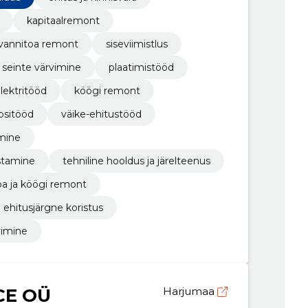
kapitaalremont
vannitoa remont
siseviimistlus
seinte värvimine
plaatimistööd
lektritööd
köögi remont
psitööd
väike-ehitustööd
imine
stamine
tehniline hooldus ja järelteenus
oa ja köögi remont
ehitusjärgne koristus
vimine
CE OÜ
Harjumaa