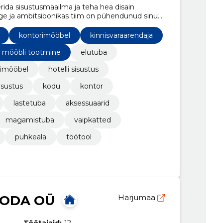
rida sisustusmaailma ja teha hea disain
lge ja ambitsioonikas tiim on pühendunud sinu
aras pole kohta sõnal
039;&amp;#039; ja oleme alati valmis astuma
kontorimööbel
kinnisvaraarendaja
mööbli tootmine
elutuba
imööbel
hotelli sisustus
isustus
kodu
kontor
lastetuba
aksessuaarid
magamistuba
vaipkatted
puhkeala
töötool
KODA OÜ
Harjumaa
Töötajaid:
12