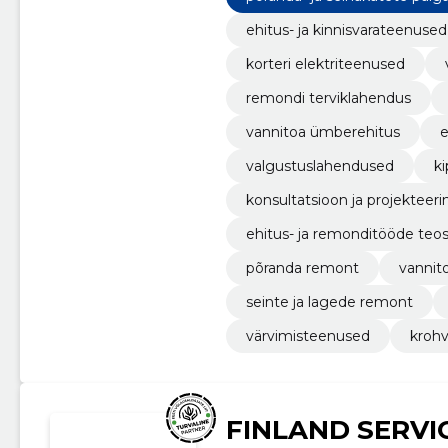
ehitus- ja kinnisvarateenused
korteri elektriteenused
remondi terviklahendus
vannitoa ümberehitus
e
valgustuslahendused
ki
konsultatsioon ja projekteer
ehitus- ja remonditööde teo
põranda remont
vannit
seinte ja lagede remont
värvimisteenused
kroh
FINLAND SERVI