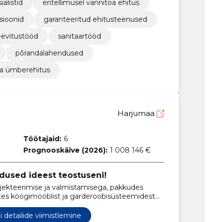
ialistid
eritellimusel vannitoa ehitus
sioonid
garanteeritud ehitusteenused
eevitustööd
sanitaartööd
põrandalahendused
oa ümberehitus
Harjumaa
Töötajaid:
6
Prognooskäive (2026):
1 008 146 €
ndused ideest teostuseni!
jekteerimise ja valmistamisega, pakkudes
lates köögimööblist ja garderoobisüsteemidest
ellide sisustuseni.
 detailide viimistlemine