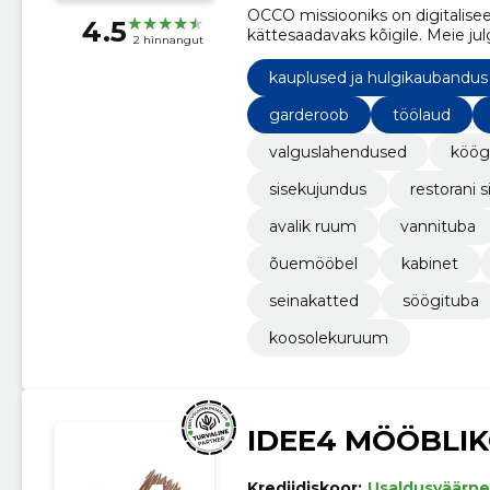
OCCO missiooniks on digitalisee
4.5
kättesaadavaks kõigile. Meie ju
2 hinnangut
ootuste ületamisele. Meie sõnav
&amp;#039;&amp;#039;ei&amp;#
kauplused ja hulgikaubandus
lisasammu.
garderoob
töölaud
valguslahendused
köög
sisekujundus
restorani s
avalik ruum
vannituba
õuemööbel
kabinet
seinakatted
söögituba
koosolekuruum
IDEE4 MÖÖBLI
Krediidiskoor:
Usaldusväärne