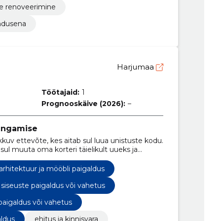
e renoveerimine
endusena
Harjumaa
Töötajaid:
1
Prognooskäive (2026):
–
ingamise
kkuv ettevõte, kes aitab sul luua unistuste kodu.
l muuta oma korteri täielikult uueks ja
arhitektuur ja mööbli paigaldus
siseuste paigaldus või vahetus
paigaldus või vahetus
aldus
ehitus ja kinnisvara