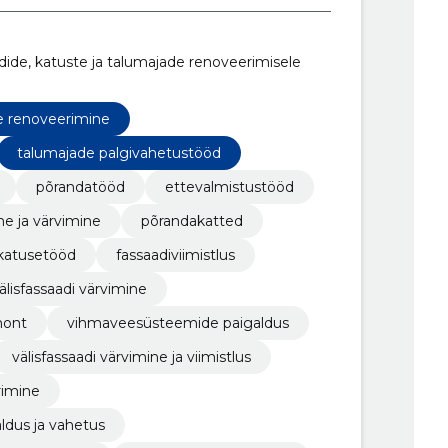
ide, katuste ja talumajade renoveerimisele
e renoveerimine
talumajade palgivahetustööd
põrandatööd
ettevalmistustööd
e ja värvimine
põrandakatted
katusetööd
fassaadiviimistlus
älisfassaadi värvimine
mont
vihmaveesüsteemide paigaldus
välisfassaadi värvimine ja viimistlus
rimine
ldus ja vahetus