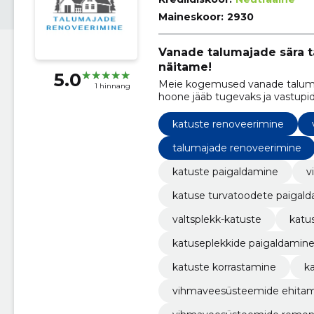
Maineskoor:
2930
Vanade talumajade sära t
näitame!
5.0
Meie kogemused vanade talumaj
1 hinnang
hoone jääb tugevaks ja vastupid
katuste renoveerimine
talumajade renoveerimine
katuste paigaldamine
v
katuse turvatoodete paigal
valtsplekk-katuste
katu
katuseplekkide paigaldamin
katuste korrastamine
k
vihmaveesüsteemide ehita