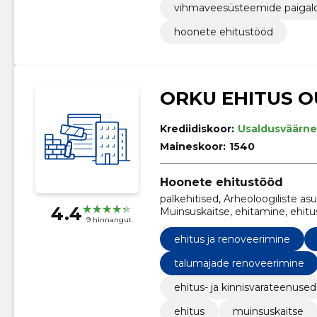
vihmaveesüsteemide paigald
hoonete ehitustööd
ORKU EHITUS O
Krediidiskoor:
Usaldusväärne
Maineskoor:
1540
Hoonete ehitustööd
palkehitised, Arheoloogiliste as
4.4
Muinsuskaitse, ehitamine, ehitu
9 hinnangut
ehitus, renoveerimine, võtmed 
ehitus ja renoveerimine
talumajade renoveerimine
ehitus- ja kinnisvarateenused
ehitus
muinsuskaitse