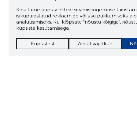
Kasutame küpsiseid teie sirvimiskogemuse täiustami
isikupärastatud reklaamide või sisu pakkumiseks ja o
analüüsimiseks. Kui klõpsate "nõustu kõigiga", nõust
küpsiste kasutamisega.
Küpsistest
Ainult vajalikud
Nõ
Storybo
Storybook
firma v
kui usa
Chrome laiendus
LAADI