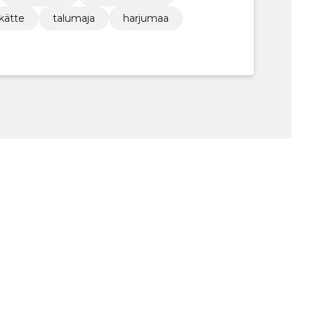
kätte
talumaja
harjumaa