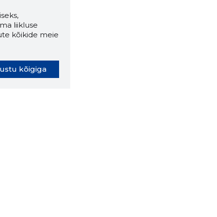
seks,
ma liikluse
ute kõikide meie
ustu kõigiga
oki laiendus ütleb Sulle, mis
eebilehel Sa parajasti viibid ja
ldusväärne see firma täna on.
 LAIENDUS ALLA