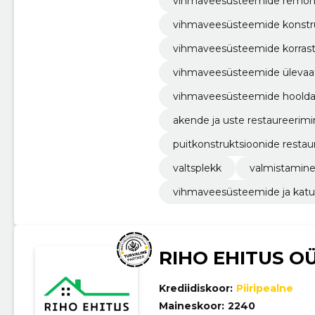
vihmaveesüsteemide remon
vihmaveesüsteemide konstr
vihmaveesüsteemide korras
vihmaveesüsteemide üleva
vihmaveesüsteemide hoold
akende ja uste restaureerim
puitkonstruktsioonide restau
valtsplekk
valmistamin
vihmaveesüsteemide ja katu
RIHO EHITUS O
Krediidiskoor:
Piiripealne
Maineskoor:
2240