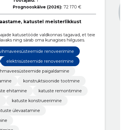
Töötajaid:
1
Prognooskäive (2026):
72 170 €
aastame, katustel meisterlikkust
ade katusetööde valdkonnas tagavad, et teie
avaks ning särab oma kunagises hiilguses.
vihmaveesüsteemide renoveerimine
elektrisüsteemide renoveerimine
ihmaveesüsteemide paigaldamine
damine
konstruktsioonide tootmine
ste ehitamine
katuste remontimine
e
katuste konstrueerimine
atuste ülevaatamine
mine