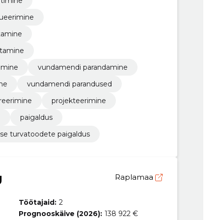
timine
ueerimine
tamine
atamine
amine
vundamendi parandamine
ine
vundamendi parandused
reerimine
projekteerimine
e
paigaldus
se turvatoodete paigaldus
Ü
Raplamaa
Töötajaid:
2
Prognooskäive (2026):
138 922 €