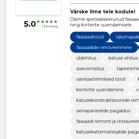
Värske ilme teie kodule!
Oleme spetsialiseerunud fassaad
5.0
ning korterite uuendamisele.
1 hinnang
fassaaditööd
talumajad
fassaadide renoveerimine
üldehitus
katuse ehitus
siseviimistlus
tapeetimin
sanitaartehnilised tööd
korterite uuendamine
v
katusekonstruktsioonide re
seinapaneelide paigaldus
fassaadi remont ja restauree
katusekattematerjalide paiga