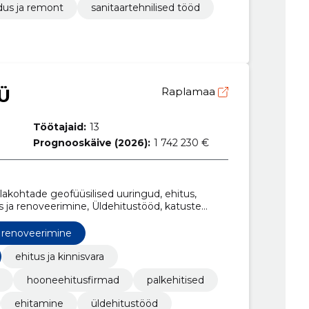
us ja remont
sanitaartehnilised tööd
Ü
Raplamaa
Töötajaid:
13
Prognooskäive (2026):
1 742 230 €
ulakohtade geofüüsilised uuringud, ehitus,
s ja renoveerimine, Üldehitustööd, katuste
kätte
renoveerimine
ehitus ja kinnisvara
hooneehitusfirmad
palkehitised
ehitamine
üldehitustööd