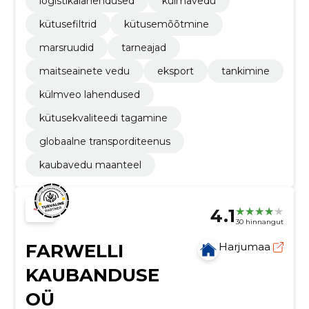
logistikalahendused
külmavedu
kütusefiltrid
kütusemõõtmine
marsruudid
tarneajad
maitseainete vedu
eksport
tankimine
külmveo lahendused
kütusekvaliteedi tagamine
globaalne transporditeenus
kaubavedu maanteel
4.1
30 hinnangut
FARWELLI
Harjumaa
KAUBANDUSE
OÜ