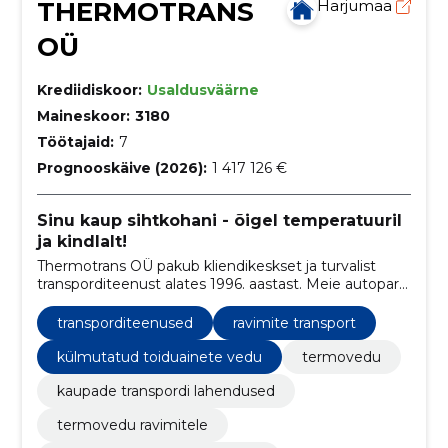
THERMOTRANS
Harjumaa
OÜ
Krediidiskoor:
Usaldusväärne
Maineskoor:
3180
Töötajaid:
7
Prognooskäive (2026):
1 417 126 €
Sinu kaup sihtkohani - õigel temperatuuril
ja kindlalt!
Thermotrans OÜ pakub kliendikeskset ja turvalist
transporditeenust alates 1996. aastast. Meie autoparki
kuuluvad 11 veokit, millest 8 on kohandatud
temperatuurikindlateks vedudeks, mis tagavad
transporditeenused
ravimite transport
kaupade säilimise kindlal temperatuuril. Meil on ka
FRC ja FNA sertifikaadid ning võimalik on saada ka
külmutatud toiduainete vedu
termovedu
temperatuuri väljatrükk.
kaupade transpordi lahendused
termovedu ravimitele