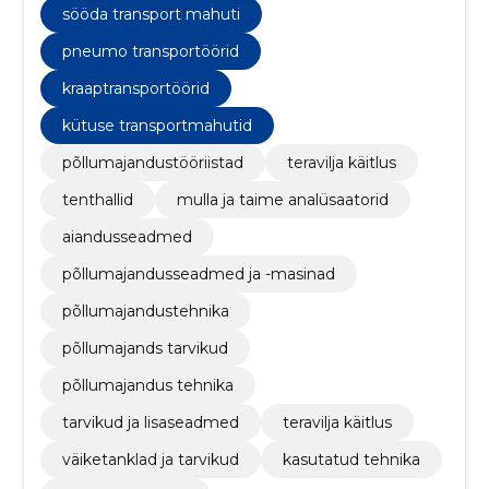
tarvikud, põllumajandus tehnika
sööda transport mahuti
pneumo transportöörid
kraaptransportöörid
kütuse transportmahutid
põllumajandustööriistad
teravilja käitlus
tenthallid
mulla ja taime analüsaatorid
aiandusseadmed
põllumajandusseadmed ja -masinad
põllumajandustehnika
põllumajands tarvikud
põllumajandus tehnika
tarvikud ja lisaseadmed
teravilja käitlus
väiketanklad ja tarvikud
kasutatud tehnika