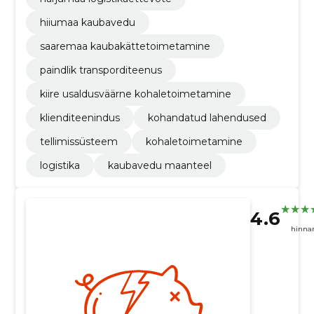
hiiumaa kaubavedu
saaremaa kaubakättetoimetamine
paindlik transporditeenus
kiire usaldusväärne kohaletoimetamine
klienditeenindus
kohandatud lahendused
tellimissüsteem
kohaletoimetamine
logistika
kaubavedu maanteel
4.6
hinna