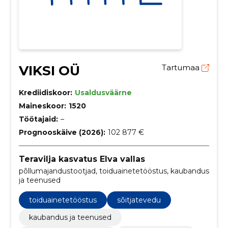
VIKSI OÜ
Tartumaa
Krediidiskoor:
Usaldusväärne
Maineskoor:
1520
Töötajaid:
–
Prognooskäive (2026):
102 877 €
Teravilja kasvatus Elva vallas
põllumajandustootjad, toiduainetetööstus, kaubandus
ja teenused
toiduainetetööstus
sõitjatevedu
kaubandus ja teenused