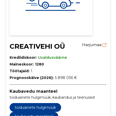
CREATIVEHI OÜ
Harjumaa
Krediidiskoor:
Usaldusväärne
Maineskoor:
1280
Töötajaid:
1
Prognooskäive (2026):
5 898 036 €
Kaubavedu maanteel
toiduainete hulgimüük, kaubandus ja teenused
toiduainete hulgimüük