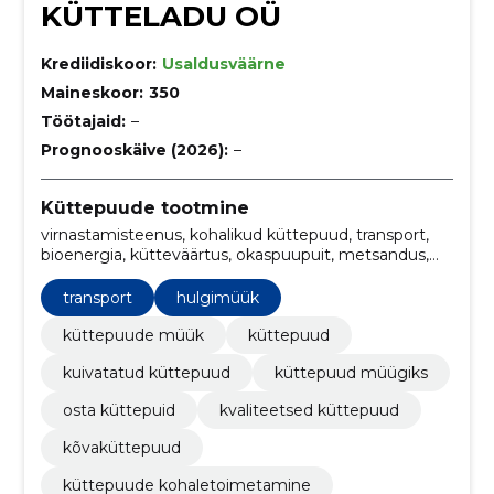
KÜTTELADU OÜ
Krediidiskoor:
Usaldusväärne
Maineskoor:
350
Töötajaid:
–
Prognooskäive (2026):
–
Küttepuude tootmine
virnastamisteenus, kohalikud küttepuud, transport,
bioenergia, kütteväärtus, okaspuupuit, metsandus,
kütteväärtus, pakendatud küttepuud, küttepuude
virnastamine
transport
hulgimüük
küttepuude müük
küttepuud
kuivatatud küttepuud
küttepuud müügiks
osta küttepuid
kvaliteetsed küttepuud
kõvaküttepuud
küttepuude kohaletoimetamine