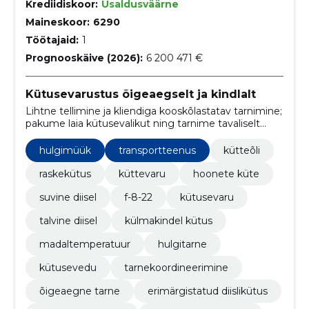
Krediidiskoor:
Usaldusväärne
Maineskoor:
6290
Töötajaid:
1
Prognooskäive (2026):
6 200 471 €
Kütusevarustus õigeaegselt ja kindlalt
Lihtne tellimine ja kliendiga kooskõlastatav tarnimine;
pakume laia kütusevalikut ning tarnime tavaliselt
kahe tööpäeva jooksul.
hulgimüük
transportteenus
kütteõli
raskekütus
küttevaru
hoonete küte
suvine diisel
f-8-22
kütusevaru
talvine diisel
külmakindel kütus
madaltemperatuur
hulgitarne
kütusevedu
tarnekoordineerimine
õigeaegne tarne
erimärgistatud diislikütus