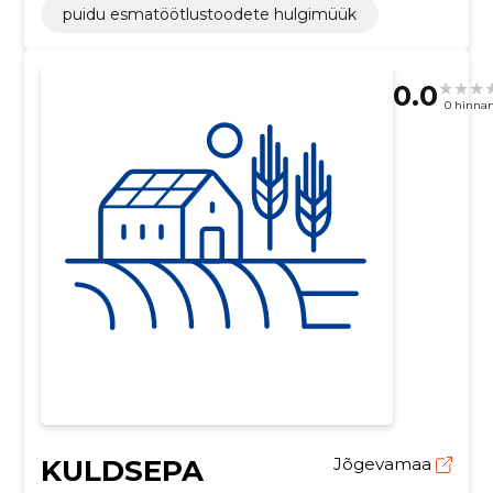
puidu esmatöötlustoodete hulgimüük
0.0
0 hinna
KULDSEPA
Jõgevamaa