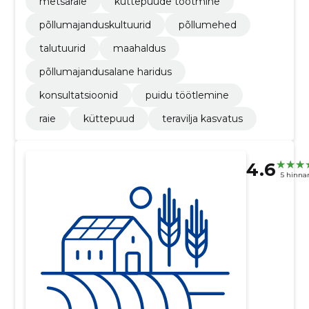
metsaraie
küttepuude tootmine
põllumajanduskultuurid
põllumehed
talutuurid
maahaldus
põllumajandusalane haridus
konsultatsioonid
puidu töötlemine
raie
küttepuud
teravilja kasvatus
4.6
5 hinna