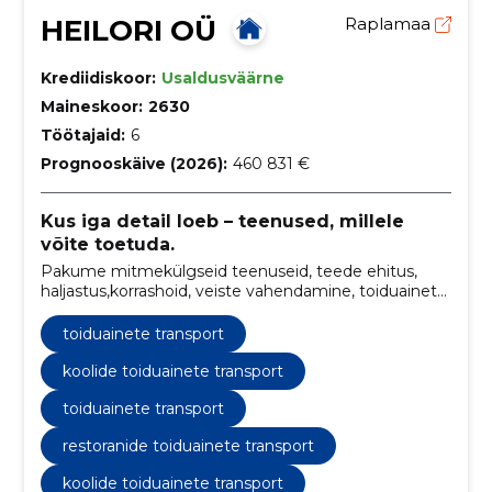
HEILORI OÜ
Raplamaa
Krediidiskoor:
Usaldusväärne
Maineskoor:
2630
Töötajaid:
6
Prognooskäive (2026):
460 831 €
Kus iga detail loeb – teenused, millele
võite toetuda.
Pakume mitmekülgseid teenuseid, teede ehitus,
haljastus,korrashoid, veiste vahendamine, toiduainete
transport, koertesalong ja toidlustus suveüritustel.
toiduainete transport
koolide toiduainete transport
toiduainete transport
restoranide toiduainete transport
koolide toiduainete transport