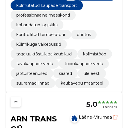
külmutatud kaupade transport
professionaalne meeskond
kohandatud logistika
kontrollitud temperatuur
ohutus
külmikuga väikebussid
tagaluuktõstukiga kaubikud
kolimistööd
tavakaupade vedu
toidukaupade vedu
jaotusteenused
saared
üle eesti
suuremad linnad
kaubavedu maanteel
5.0
1 hinnang
ARN TRANS
Lääne-Virumaa