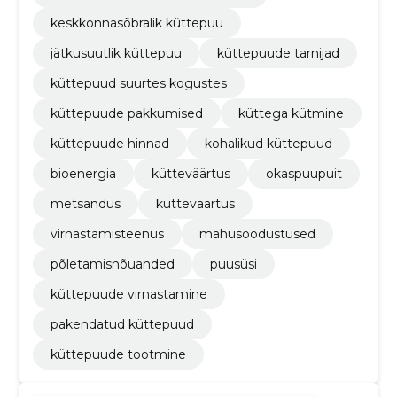
keskkonnasõbralik küttepuu
jätkusuutlik küttepuu
küttepuude tarnijad
küttepuud suurtes kogustes
küttepuude pakkumised
küttega kütmine
küttepuude hinnad
kohalikud küttepuud
bioenergia
kütteväärtus
okaspuupuit
metsandus
kütteväärtus
virnastamisteenus
mahusoodustused
põletamisnõuanded
puusüsi
küttepuude virnastamine
pakendatud küttepuud
küttepuude tootmine