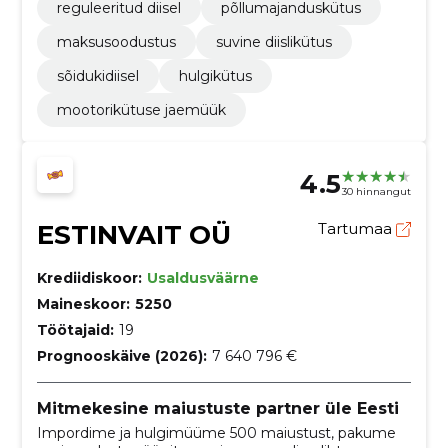
reguleeritud diisel
põllumajanduskütus
maksusoodustus
suvine diislikütus
sõidukidiisel
hulgikütus
mootorikütuse jaemüük
4.5
30 hinnangut
ESTINVAIT OÜ
Tartumaa
Krediidiskoor:
Usaldusväärne
Maineskoor:
5250
Töötajaid:
19
Prognooskäive (2026):
7 640 796 €
Mitmekesine maiustuste partner üle Eesti
Impordime ja hulgimüüme 500 maiustust, pakume