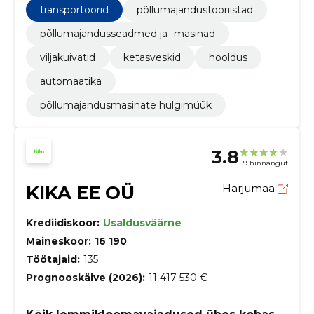
ning sorteerimis- ja puhastusseadmeid.
transportöörid
põllumajandustööriistad
põllumajandusseadmed ja -masinad
viljakuivatid
ketasveskid
hooldus
automaatika
põllumajandusmasinate hulgimüük
3.8
9 hinnangut
KIKA EE OÜ
Harjumaa
Krediidiskoor:
Usaldusväärne
Maineskoor:
16 190
Töötajaid:
135
Prognooskäive (2026):
11 417 530 €