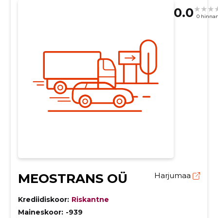
0.0
0 hinna
MEOSTRANS OÜ
Harjumaa
Krediidiskoor:
Riskantne
Maineskoor:
-939