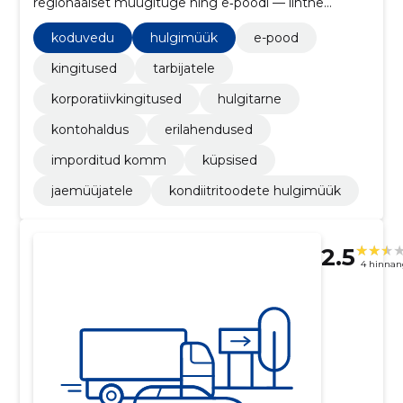
regionaalset müügituge ning e‑poodi — lihtne
tellimine ja töökindel tarne kauplustele ja tarbijatele.
koduvedu
hulgimüük
e-pood
kingitused
tarbijatele
korporatiivkingitused
hulgitarne
kontohaldus
erilahendused
imporditud komm
küpsised
jaemüüjatele
kondiitritoodete hulgimüük
2.5
4 hinnan