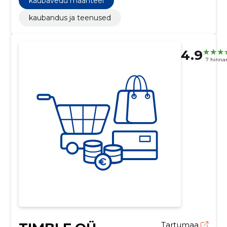
kaubavedu maanteel
kaubandus ja teenused
4.9
7 hinna
Tartumaa