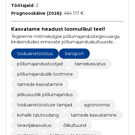
Töötajaid:
2
Prognooskäive (2026):
464 117 €
Kasvatame headust loomulikul teel!
Tegeleme mitmekülgse põllumajandustegevusega,
keskendudes erinevate põllumajanduskultuuride
kasvatamisele ja jätkusuutlikule metsamajandamisele
koos metsaraie ja küttepuude tootmisega.
toiduainetööstus
transport
põllumajandustootjad
taimekasvatus
põllumajanduslik tootmine
taimede kasvatamine
jätkusuutlik põllumajandus
toiduainetööstuse tarnijad
agronoomia
kohalik talutoodang
taimede kasvatamine
teraviljakasvatus
õlikultuurid