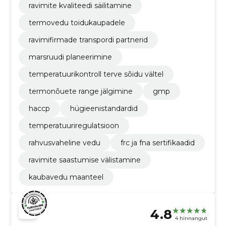
ravimite kvaliteedi säilitamine
termovedu toidukaupadele
ravimifirmade transpordi partnerid
marsruudi planeerimine
temperatuurikontroll terve sõidu vältel
termonõuete range jälgimine
gmp
haccp
hügieenistandardid
temperatuuriregulatsioon
rahvusvaheline vedu
frc ja fna sertifikaadid
ravimite saastumise välistamine
kaubavedu maanteel
4.8
4 hinnangut