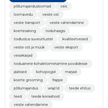
põllumajandusloomad
veis
loomavedu
veiste ost
veiste transport
veiste vahendamine
koertesalong
toiduhaagis
toidlustus suveüritustel
kvaliteetveised
veiste ost ja müük
veiste eksport
veisekarjad
toiduainete kohaletoimetamine poodidesse
jäätised
kohvijoogid
marjad
koerte grooming
frappe
põllumajandus
wrap'id
teede ehitus
teed
teede korrashoid
veiste vahendamine