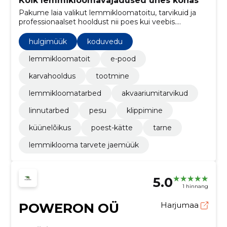
Kõik lemmikloomavajadused ühes kohas
Pakume laia valikut lemmikloomatoitu, tarvikuid ja
professionaalset hooldust nii poes kui veebis.
ISO‑sertifitseeritud tehas tagab toidu kvaliteedi ja
usaldusväärse varustuse.
hulgimüük
koduvedu
lemmikloomatoit
e-pood
karvahooldus
tootmine
lemmikloomatarbed
akvaariumitarvikud
linnutarbed
pesu
klippimine
küünelõikus
poest-kätte
tarne
lemmiklooma tarvete jaemüük
5.0
1 hinnang
POWERON OÜ
Harjumaa