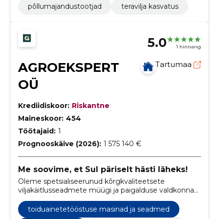
põllumajandustootjad
teravilja kasvatus
5.0
1 hinnang
AGROEKSPERT
Tartumaa
OÜ
Krediidiskoor:
Riskantne
Maineskoor:
454
Töötajaid:
1
Prognooskäive (2026):
1 575 140 €
Me soovime, et Sul päriselt hästi läheks!
Oleme spetsialiseerunud kõrgkvaliteetsete
viljakäitlusseadmete müügi ja paigalduse valdkonnas,
pakkudes klientidele mitmekülgseid lahendusi, mis
hõlmavad viljakuivateid, transpordiseadmeid,
toiduainetetööstuse masinad ja seadmed
ketasveskeid, automaatikalahendusi, viljapunkreid,