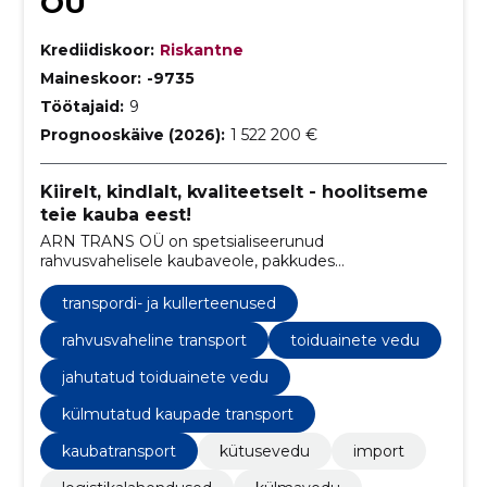
OÜ
Krediidiskoor:
Riskantne
Maineskoor:
-9735
Töötajaid:
9
Prognooskäive (2026):
1 522 200 €
Kiirelt, kindlalt, kvaliteetselt - hoolitseme
teie kauba eest!
ARN TRANS OÜ on spetsialiseerunud
rahvusvahelisele kaubaveole, pakkudes
usaldusväärseid ja kohandatud lahendusi kütuse,
toiduainete ja maitseainete transportimisel.
transpordi- ja kullerteenused
rahvusvaheline transport
toiduainete vedu
jahutatud toiduainete vedu
külmutatud kaupade transport
kaubatransport
kütusevedu
import