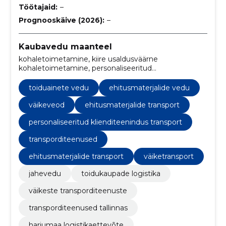
Töötajaid:
–
Prognooskäive (2026):
–
Kaubavedu maanteel
kohaletoimetamine, kiire usaldusväärne
kohaletoimetamine, personaliseeritud
klienditeenindus transport, Klienditeenindus,
kohandatud lahendused, tellimissüsteem, logistika,
toiduainete vedu
ehitusmaterjalide vedu
väiketransport, ehitusmaterjalide transport, paindlik
transporditeenus
väikeveod
ehitusmaterjalide transport
personaliseeritud klienditeenindus transport
transporditeenused
ehitusmaterjalide transport
väiketransport
jahevedu
toidukaupade logistika
väikeste transporditeenuste
transporditeenused tallinnas
harjumaa logistikaettevõte