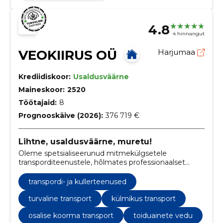
4.8
4 hinnangut
VEOKIIRUS OÜ
Harjumaa
Krediidiskoor:
Usaldusväärne
Maineskoor:
2520
Töötajaid:
8
Prognooskäive (2026):
376 719 €
Lihtne, usaldusväärne, muretu!
Oleme spetsialiseerunud mitmekülgsetele
transporditeenustele, hõlmates professionaalset
kolimist, kvaliteetset toidukaupade vedu ja turvalist
mööblivedu.
transpordi- ja kullerteenused
turvaline transport
külmikus transport
osalise koorma transport
toiduainete vedu