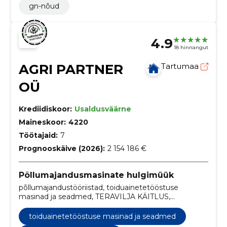
gn-nõud
4.9
18 hinnangut
AGRI PARTNER
Tartumaa
OÜ
Krediidiskoor:
Usaldusväärne
Maineskoor:
4220
Töötajaid:
7
Prognooskäive (2026):
2 154 186 €
Põllumajandusmasinate hulgimüük
põllumajandustööriistad, toiduainetetööstuse
masinad ja seadmed, TERAVILJA KÄITLUS,
TENTHALLID, MULLA JA TAIME ANALÜSAATORID,
aiandusseadmed, Põllumajandusseadmed ja -
toiduainetetööstuse masinad ja seadmed
masinad, põllumajandustehnika, põllumajands