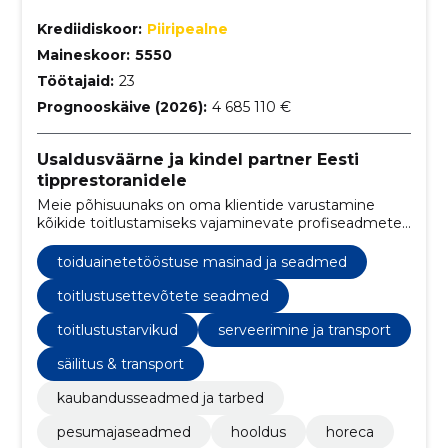
Krediidiskoor:
Piiripealne
Maineskoor:
5550
Töötajaid:
23
Prognooskäive (2026):
4 685 110 €
Usaldusväärne ja kindel partner Eesti
tipprestoranidele
Meie põhisuunaks on oma klientide varustamine
kõikide toitlustamiseks vajaminevate profiseadmete
ja väikevahenditega.
toiduainetetööstuse masinad ja seadmed
toitlustusettevõtete seadmed
toitlustustarvikud
serveerimine ja transport
säilitus & transport
kaubandusseadmed ja tarbed
pesumajaseadmed
hooldus
horeca