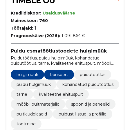
TIMBLE OÜ
Krediidiskoor:
Usaldusväärne
Maineskoor:
760
Töötajaid:
1
Prognooskäive (2026):
1 091 864 €
Puidu esmatöötlustoodete hulgimüük
Puidutöötlus, puidu hulgimüük, kohandatud
puidutöötlus, tarne, kvaliteetne ehituspuit, mööbli
puitmaterjalid, spoonid ja paneelid, Puitkiudplaadid,
puidust liistud ja profiilid, tootmine
hulgimüük
transport
puidutöötlus
puidu hulgimüük
kohandatud puidutöötlus
tarne
kvaliteetne ehituspuit
mööbli puitmaterjalid
spoonid ja paneelid
puitkiudplaadid
puidust liistud ja profiilid
tootmine