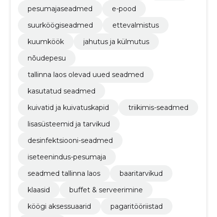
pesumajaseadmed
e-pood
suurköögi­seadmed
ettevalmistus
kuumköök
jahutus ja külmutus
nõudepesu
tallinna laos olevad uued seadmed
kasutatud seadmed
kuivatid ja kuivatuskapid
triikimis-seadmed
lisasüsteemid ja tarvikud
desinfektsiooni-seadmed
iseteenindus-pesumaja
seadmed tallinna laos
baaritarvikud
klaasid
buffet & serveerimine
köögi aksessuaarid
pagaritööriistad