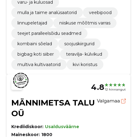
varu- ja kuluosad
mulla ja taime analüsaatorid
veebipood
linnupeletajad
niiskuse mõõtmis varras
teejet paralleelsõidu seadmed
kombaini sõelad
soojuskiirgurid
bigbag koti siiber
teravilja- külvikud
multiva kultivaatorid
kivi koristus
4.8
12 hinnangut
MÄNNIMETSA TALU
Valgamaa
OÜ
Krediidiskoor:
Usaldusväärne
Maineskoor:
1800