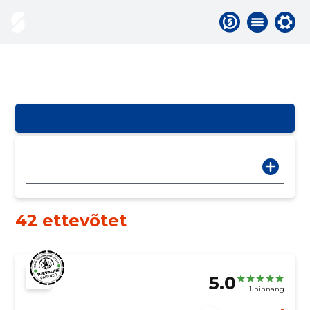
42 ettevõtet
5.0
1 hinnang