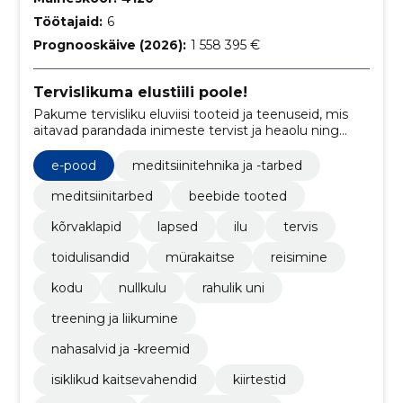
Töötajaid:
6
Prognooskäive (2026):
1 558 395 €
Tervislikuma elustiili poole!
Pakume tervisliku eluviisi tooteid ja teenuseid, mis
aitavad parandada inimeste tervist ja heaolu ning
saavutada tasakaalustatud ja tervislik eluviis.
e-pood
meditsiinitehnika ja -tarbed
meditsiinitarbed
beebide tooted
kõrvaklapid
lapsed
ilu
tervis
toidulisandid
mürakaitse
reisimine
kodu
nullkulu
rahulik uni
treening ja liikumine
nahasalvid ja -kreemid
isiklikud kaitsevahendid
kiirtestid