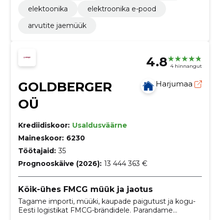
elektoonika
elektroonika e-pood
arvutite jaemüük
4.8
4 hinnangut
GOLDBERGER
Harjumaa
OÜ
Krediidiskoor:
Usaldusväärne
Maineskoor:
6230
Töötajaid:
35
Prognooskäive (2026):
13 444 363 €
Kõik-ühes FMCG müük ja jaotus
Tagame importi, müüki, kaupade paigutust ja kogu-
Eesti logistikat FMCG-brändidele. Parandame
kaubasaadavust, kiirendame tarneid ja lihtsustame