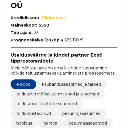
OÜ
Krediidiskoor:
Piiripealne
Maineskoor:
5550
Töötajaid:
23
Prognooskäive (2026):
4 685 110 €
Usaldusväärne ja kindel partner Eesti
tipprestoranidele
Meie põhisuunaks on oma klientide varustamine
kõikide toitlustamiseks vajaminevate profiseadmete
ja väikevahenditega.
e-pood
kaubandusseadmed ja tarbed
toiduainetetööstuse masinad ja seadmed
toitlustusettevõtete seadmed
toitlustustarvikud
pesumajaseadmed
hooldus
horeca
pesumajaseadmed