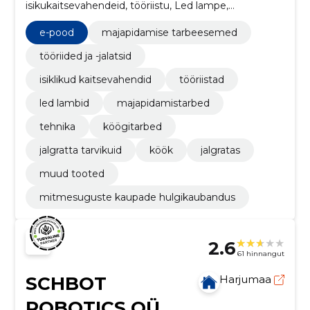
isikukaitsevahendeid, tööriistu, Led lampe,
majapidamistarbeid, tehnikat, köögitarbeid, jalgrattaid
ja -tarvikuid, mis muudavad töö ja igapäevaelu
e-pood
majapidamise tarbeesemed
lihtsamaks ja mugavamaks
tööriided ja -jalatsid
isiklikud kaitsevahendid
tööriistad
led lambid
majapidamistarbed
tehnika
köögitarbed
jalgratta tarvikuid
köök
jalgratas
muud tooted
mitmesuguste kaupade hulgikaubandus
2.6
61 hinnangut
SCHBOT
Harjumaa
ROBOTICS OÜ