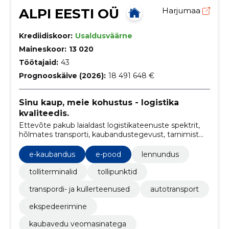
ALPI EESTI OÜ
Harjumaa
Krediidiskoor:
Usaldusväärne
Maineskoor:
13 020
Töötajaid:
43
Prognooskäive (2026):
18 491 648 €
Sinu kaup, meie kohustus - logistika
kvaliteedis.
Ettevõte pakub laialdast logistikateenuste spektrit,
hõlmates transporti, kaubandustegevust, tarnimist
ning tarneplaanide koordineerimist, et tagada sujuv
kaubavahetus igal sammul.
e-kaubandus
e-pood
lennundus
tolliterminalid
tollipunktid
transpordi- ja kullerteenused
autotransport
ekspedeerimine
kaubavedu veomasinatega