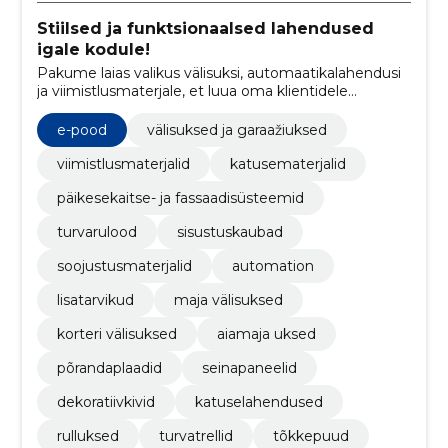
Stiilsed ja funktsionaalsed lahendused
igale kodule!
Pakume laias valikus välisuksi, automaatikalahendusi
ja viimistlusmaterjale, et luua oma klientidele
kvaliteetne, turvaline ja isikupärane kodu
e-pood
välisuksed ja garaažiuksed
viimistlusmaterjalid
katusematerjalid
päikesekaitse- ja fassaadisüsteemid
turvarulood
sisustuskaubad
soojustusmaterjalid
automation
lisatarvikud
maja välisuksed
korteri välisuksed
aiamaja uksed
põrandaplaadid
seinapaneelid
dekoratiivkivid
katuselahendused
rulluksed
turvatrellid
tõkkepuud