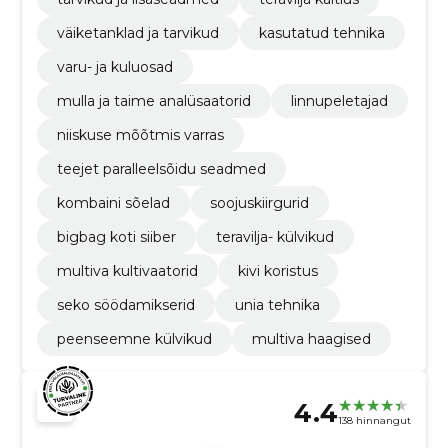
väiketanklad ja tarvikud
kasutatud tehnika
varu- ja kuluosad
mulla ja taime analüsaatorid
linnupeletajad
niiskuse mõõtmis varras
teejet paralleelsõidu seadmed
kombaini sõelad
soojuskiirgurid
bigbag koti siiber
teravilja- külvikud
multiva kultivaatorid
kivi koristus
seko söödamikserid
unia tehnika
peenseemne külvikud
multiva haagised
4.4
138 hinnangut