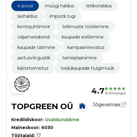
müügihaldust.
e-pood
müügi haldus
letikorraldus
laohaldus
impordi tugi
kontojuhtimine
tellimuste töötlemine
väljameeskond
kaupade esitlemine
kaupade täitmine
kampaaniteostus
jaotusvõrgustik
tarneplaanimine
kättetoimetus
toidukaupade hulgimüük
4.7
12 hinnangut
TOPGREEN OÜ
Jõgevamaa
Krediidiskoor:
Usaldusväärne
Maineskoor:
6030
Töötajaid:
17