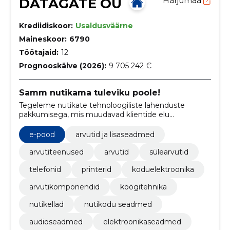
DATAGATE OÜ
Harjumaa
Krediidiskoor:
Usaldusväärne
Maineskoor:
6790
Töötajaid:
12
Prognooskäive (2026):
9 705 242 €
Samm nutikama tuleviku poole!
Tegeleme nutikate tehnoloogiliste lahenduste
pakkumisega, mis muudavad klientide elu
mugavamaks ja efektiivsemaks.
e-pood
arvutid ja lisaseadmed
arvutiteenused
arvutid
sülearvutid
telefonid
printerid
koduelektroonika
arvutikomponendid
köögitehnika
nutikellad
nutikodu seadmed
audioseadmed
elektroonikaseadmed