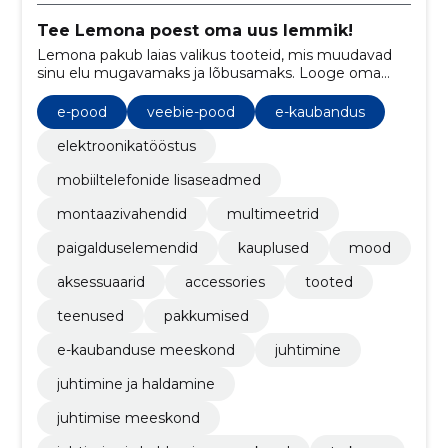
Tee Lemona poest oma uus lemmik!
Lemona pakub laias valikus tooteid, mis muudavad
sinu elu mugavamaks ja lõbusamaks. Looge oma
unikaalne elustiil ja nautige meie kvaliteetseid ja
stiilseid tooteid!
e-pood
veebie-pood
e-kaubandus
elektroonikatööstus
mobiiltelefonide lisaseadmed
montaazivahendid
multimeetrid
paigalduselemendid
kauplused
mood
aksessuaarid
accessories
tooted
teenused
pakkumised
e-kaubanduse meeskond
juhtimine
juhtimine ja haldamine
juhtimise meeskond