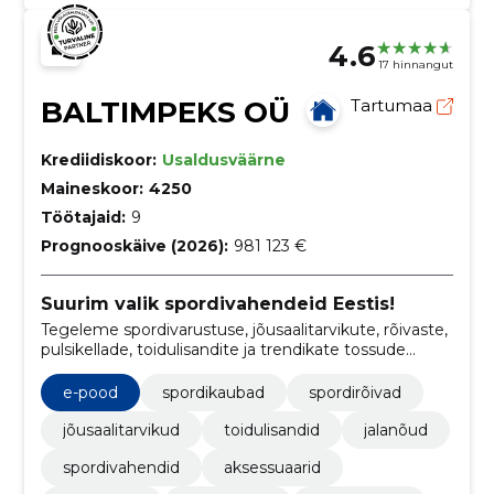
4.6
17 hinnangut
BALTIMPEKS OÜ
Tartumaa
Krediidiskoor:
Usaldusväärne
Maineskoor:
4250
Töötajaid:
9
Prognooskäive (2026):
981 123 €
Suurim valik spordivahendeid Eestis!
Tegeleme spordivarustuse, jõusaalitarvikute, rõivaste,
pulsikellade, toidulisandite ja trendikate tossude
müügiga, pakkudes kvaliteetseid tooteid, mis
toetavad aktiivset elustiili.
e-pood
spordikaubad
spordirõivad
jõusaalitarvikud
toidulisandid
jalanõud
spordivahendid
aksessuaarid