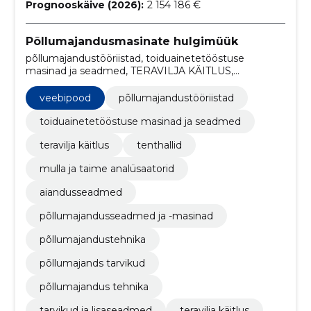
Prognooskäive (2026):
2 154 186 €
Põllumajandusmasinate hulgimüük
põllumajandustööriistad, toiduainetetööstuse
masinad ja seadmed, TERAVILJA KÄITLUS,
TENTHALLID, MULLA JA TAIME ANALÜSAATORID,
aiandusseadmed, Põllumajandusseadmed ja -
veebipood
põllumajandustööriistad
masinad, põllumajandustehnika, põllumajands
tarvikud, põllumajandus tehnika
toiduainetetööstuse masinad ja seadmed
teravilja käitlus
tenthallid
mulla ja taime analüsaatorid
aiandusseadmed
põllumajandusseadmed ja -masinad
põllumajandustehnika
põllumajands tarvikud
põllumajandus tehnika
tarvikud ja lisaseadmed
teravilja käitlus