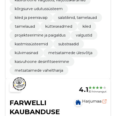
kõrgsurve udutussüsteem
kiled ja peenravaip
salatiliinid, taimelauad
taimelauad
kütteseadmed
kiled
projekteerimine ja paigaldus
valgustid
kastmissüsteemid
substraadid
külvimasinad
metsataimede ülesvõtja
kasvuhoone desinfitseerimine
metsataimede vaheltharija
4.1
30 hinnangut
FARWELLI
Harjumaa
KAUBANDUSE