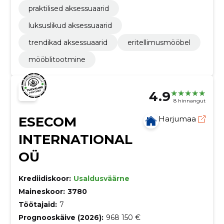
praktilised aksessuaarid
luksuslikud aksessuaarid
trendikad aksessuaarid
eritellimusmööbel
mööblitootmine
4.9
8 hinnangut
ESECOM
Harjumaa
INTERNATIONAL
OÜ
Krediidiskoor:
Usaldusväärne
Maineskoor:
3780
Töötajaid:
7
Prognooskäive (2026):
968 150 €