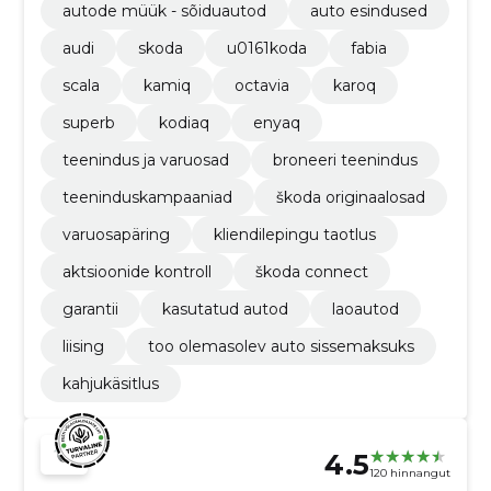
autode müük - sõiduautod
auto esindused
audi
skoda
u0161koda
fabia
scala
kamiq
octavia
karoq
superb
kodiaq
enyaq
teenindus ja varuosad
broneeri teenindus
teeninduskampaaniad
škoda originaalosad
varuosapäring
kliendilepingu taotlus
aktsioonide kontroll
škoda connect
garantii
kasutatud autod
laoautod
liising
too olemasolev auto sissemaksuks
kahjukäsitlus
4.5
120 hinnangut