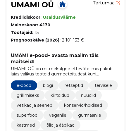
UMAMI OÜ
Tartumaa
Krediidiskoor:
Usaldusväärne
Maineskoor:
4170
Töötajaid:
15
Prognooskäive (2026):
2 101 133 €
UMAMI e-pood- avasta maailm täis
maitseid!
UMAMI OÜ on mitmekülgne ettevõte, mis pakub
laias valikus tooteid gurmeetoitudest kuni
igapäevaste toiduaineteni, pakkudes samas ka
inspiratsiooni retseptide ja blogi kaudu.
e-pood
blogi
retseptid
tervisele
grillimiseks
kiirtoidud
nuudlid
vetikad ja seened
konservid/hoidised
superfood
veganile
gurmaanile
kastmed
õlid ja äädikad