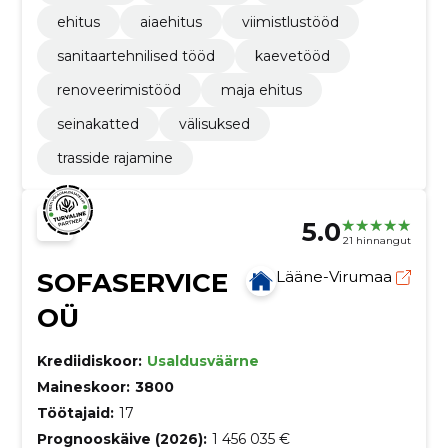
ehitus
aiaehitus
viimistlustööd
sanitaartehnilised tööd
kaevetööd
renoveerimistööd
maja ehitus
seinakatted
välisuksed
trasside rajamine
5.0
21 hinnangut
SOFASERVICE
Lääne-Virumaa
OÜ
Krediidiskoor:
Usaldusväärne
Maineskoor:
3800
Töötajaid:
17
Prognooskäive (2026):
1 456 035 €