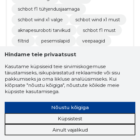
schbot f1 tühjendusjaamaga
schbot wind x1 valge
schbot wind x1 must
aknapesuroboti tarvikud
schbot f1 must
filtrid
pesemislapid
veepaagid
tühjendusjaam
muude kaupade jaemüük
Hindame teie privaatsust
Kasutame küpsiseid teie sirvimiskogemuse
5.0
täiustamiseks, isikupärastatud reklaamide või sisu
4 hinnangut
pakkumiseks ja oma liikluse analüüsimiseks. Kui
klõpsate "nõustu kõigiga", nõustute kõikide meie
S-LINK OÜ
Saaremaa
küpsiste kasutamisega.
Krediidiskoor:
Usaldusväärne
Nõustu kõigiga
Maineskoor:
3650
Küpsistest
Töötajaid:
6
Prognooskäive (2026):
1 140 778 €
Ainult vajalikud