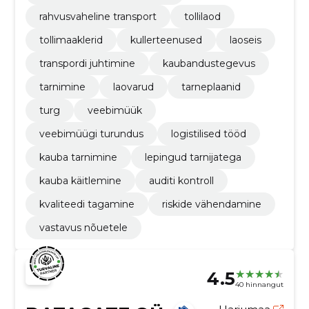
rahvusvaheline transport
tollilaod
tollimaaklerid
kullerteenused
laoseis
transpordi juhtimine
kaubandustegevus
tarnimine
laovarud
tarneplaanid
turg
veebimüük
veebimüügi turundus
logistilised tööd
kauba tarnimine
lepingud tarnijatega
kauba käitlemine
auditi kontroll
kvaliteedi tagamine
riskide vähendamine
vastavus nõuetele
4.5
40 hinnangut