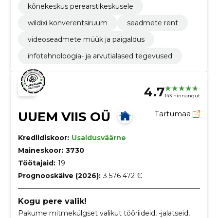
kõnekeskus perearstikeskusele
wildixi konverentsiruum
seadmete rent
videoseadmete müük ja paigaldus
infotehnoloogia- ja arvutialased tegevused
4.7
143 hinnangut
UUEM VIIS OÜ
Tartumaa
Krediidiskoor:
Usaldusväärne
Maineskoor:
3730
Töötajaid:
19
Prognooskäive (2026):
3 576 472 €
Kogu pere valik!
Pakume mitmekülgset valikut tööriideid, -jalatseid,