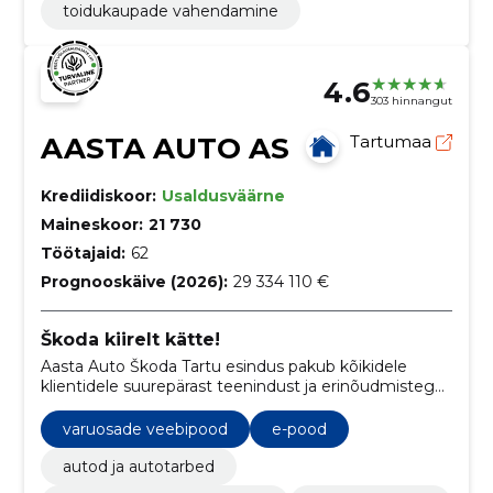
toidukaupade vahendamine
4.6
303 hinnangut
AASTA AUTO AS
Tartumaa
Krediidiskoor:
Usaldusväärne
Maineskoor:
21 730
Töötajaid:
62
Prognooskäive (2026):
29 334 110 €
Škoda kiirelt kätte!
Aasta Auto Škoda Tartu esindus pakub kõikidele
klientidele suurepärast teenindust ja erinõudmistega
vastavat varustust. Meil on laos olemas kõik vajalikud
mudelid ja varuosad ning tule proovisõidule, et näha
varuosade veebipood
e-pood
ja tunda seda erilist Škoda kogemust!
autod ja autotarbed