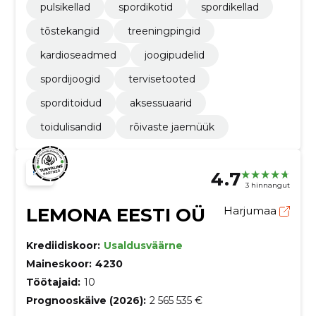
pulsikellad
spordikotid
spordikellad
tõstekangid
treeningpingid
kardioseadmed
joogipudelid
spordijoogid
tervisetooted
sporditoidud
aksessuaarid
toidulisandid
rõivaste jaemüük
4.7
3 hinnangut
LEMONA EESTI OÜ
Harjumaa
Krediidiskoor:
Usaldusväärne
Maineskoor:
4230
Töötajaid:
10
Prognooskäive (2026):
2 565 535 €