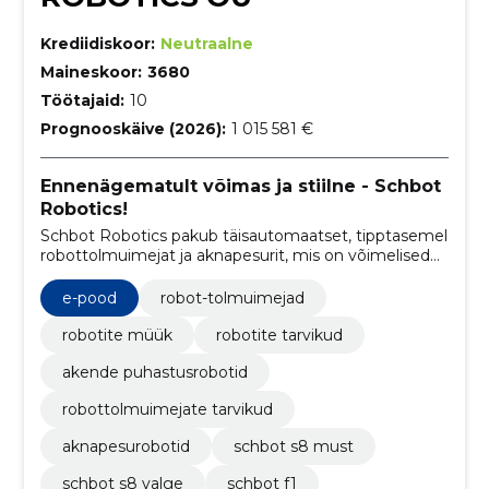
Krediidiskoor:
Neutraalne
Maineskoor:
3680
Töötajaid:
10
Prognooskäive (2026):
1 015 581 €
Ennenägematult võimas ja stiilne - Schbot
Robotics!
Schbot Robotics pakub täisautomaatset, tipptasemel
robottolmuimejat ja aknapesurit, mis on võimelised
muudab kodupuhastuse lihtsamaks ja tõhusamaks.
e-pood
robot-tolmuimejad
robotite müük
robotite tarvikud
akende puhastusrobotid
robottolmuimejate tarvikud
aknapesurobotid
schbot s8 must
schbot s8 valge
schbot f1