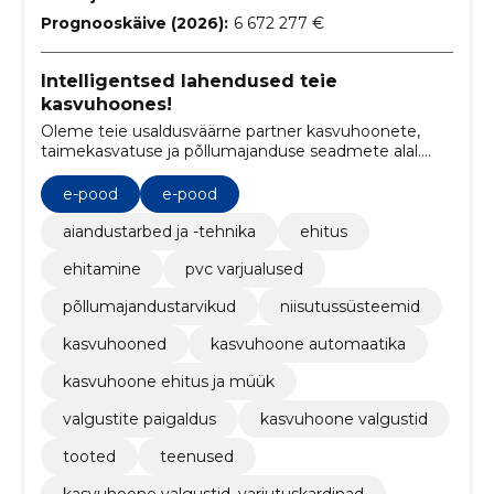
Prognooskäive (2026):
6 672 277 €
Intelligentsed lahendused teie
kasvuhoones!
Oleme teie usaldusväärne partner kasvuhoonete,
taimekasvatuse ja põllumajanduse seadmete alal.
Meie eesmärk on aidata teil saavutada oma
tootmises optimaalne tulemus tänu meie
e-pood
e-pood
ainulaadsele kombinatsioonile tipptasemel
seadmetest, tehnilistest teadmistest,
aiandustarbed ja -tehnika
ehitus
agrokonsultatsioonist ja tehnilisest hooldusest.
ehitamine
pvc varjualused
põllumajandustarvikud
niisutussüsteemid
kasvuhooned
kasvuhoone automaatika
kasvuhoone ehitus ja müük
valgustite paigaldus
kasvuhoone valgustid
tooted
teenused
kasvuhoone valgustid, varjutuskardinad