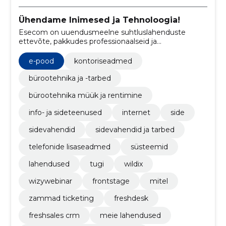
Ühendame Inimesed ja Tehnoloogia!
Esecom on uuendusmeelne suhtluslahenduste
ettevõte, pakkudes professionaalseid ja
kõrgtehnoloogilisi kõnekeskuse süsteeme,
videolahendusi ja veebiseminare, mis optimeerivad
e-pood
kontoriseadmed
ettevõtete suhtlust ja parandavad kliendikogemust.
bürootehnika ja -tarbed
bürootehnika müük ja rentimine
info- ja sideteenused
internet
side
sidevahendid
sidevahendid ja tarbed
telefonide lisaseadmed
süsteemid
lahendused
tugi
wildix
wizywebinar
frontstage
mitel
zammad ticketing
freshdesk
freshsales crm
meie lahendused