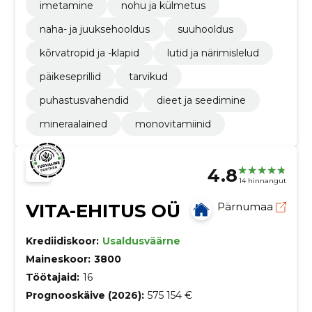
imetamine
nohu ja külmetus
naha- ja juuksehooldus
suuhooldus
kõrvatropid ja -klapid
lutid ja närimislelud
päikeseprillid
tarvikud
puhastusvahendid
dieet ja seedimine
mineraalained
monovitamiinid
4.8
14 hinnangut
VITA-EHITUS OÜ
Pärnumaa
Krediidiskoor:
Usaldusväärne
Maineskoor:
3800
Töötajaid:
16
Prognooskäive (2026):
575 154 €