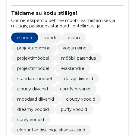
Täidame su kodu stiiliga!
Oleme eksperdid pehme mööbli valmistamises ja
müügis, pakkudes standard-, eritellimus- ja
projektimööbli lahendusi ning võimaldades klientidel
luua täpselt oma unistuste mööblit.
e-pood
voodi
diivan
projekteerimine
kodumaine
projektimööbel
mööbli parandus
projektimööbel
erakliendile
standardmööbel
classy diivanid
cloudy diivanid
comfy diivanid
moodsad diivanid
cloudy voodid
dreamy voodid
puffy voodid
curvy voodid
elegantse disainiga aksessuaarid