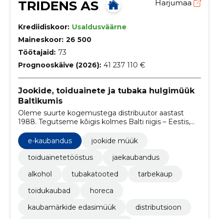
TRIDENS AS
Harjumaa
Krediidiskoor:
Usaldusväärne
Maineskoor:
26 500
Töötajaid:
73
Prognooskäive (2026):
41 237 110 €
Jookide, toiduainete ja tubaka hulgimüük
Baltikumis
Oleme suurte kogemustega distribuutor aastast
1988. Tegutseme kõigis kolmes Balti riigis – Eestis,
Lätis ja Leedus – ning oleme kindel partner oma
töötajatele, klientidele, tarnijatele ja
e-kaubandus
jookide müük
koostööpartneritele.
toiduainetetööstus
jaekaubandus
alkohol
tubakatooted
tarbekaup
toidukaubad
horeca
kaubamärkide edasimüük
distributsioon