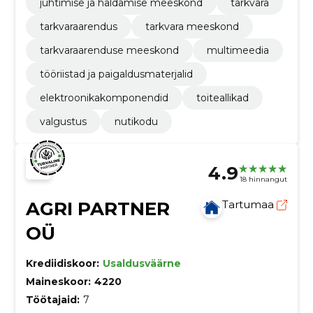
juhtimise ja haldamise meeskond
tarkvara
tarkvaraarendus
tarkvara meeskond
tarkvaraarenduse meeskond
multimeedia
tööriistad ja paigaldusmaterjalid
elektroonikakomponendid
toiteallikad
valgustus
nutikodu
4.9
18 hinnangut
AGRI PARTNER
Tartumaa
OÜ
Krediidiskoor:
Usaldusväärne
Maineskoor:
4220
Töötajaid:
7