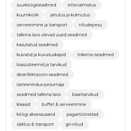
suurköögi­seadmed
ettevalmistus
kuumköök
jahutus ja külmutus
serveerimine ja transport
nõudepesu
tallinna laos olevad uued seadmed
kasutatud seadmed
kuivatid ja kuivatuskapid
triikimis-seadmed
lisasüsteemid ja tarvikud
desinfektsiooni-seadmed
iseteenindus-pesumaja
seadmed tallinna laos
baaritarvikud
klaasid
buffet & serveerimine
köögi aksessuaarid
pagaritööriistad
säilitus & transport
gn-nõud