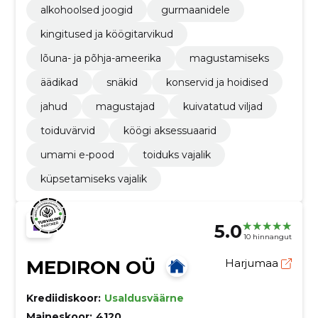
alkohoolsed joogid
gurmaanidele
kingitused ja köögitarvikud
lõuna- ja põhja-ameerika
magustamiseks
äädikad
snäkid
konservid ja hoidised
jahud
magustajad
kuivatatud viljad
toiduvärvid
köögi aksessuaarid
umami e-pood
toiduks vajalik
küpsetamiseks vajalik
5.0
10 hinnangut
MEDIRON OÜ
Harjumaa
Krediidiskoor:
Usaldusväärne
Maineskoor:
4120