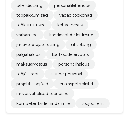
talendiotsing
personalilahendus
tööpakkumised
vabad töökohad
töökuulutused
kohad eestis
värbamine
kandidaatide leidmine
juhtivtöötajate otsing
sihtotsing
palgahaldus
töötasude arvutus
maksuarvestus
personalihaldus
tööjõu rent
ajutine personal
projekti tööjõud
erialaspetsialistid
rahvusvahelised teenused
kompetentside hindamine
tööjõu rent