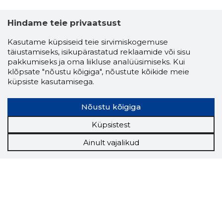
Hindame teie privaatsust
Kasutame küpsiseid teie sirvimiskogemuse
täiustamiseks, isikupärastatud reklaamide või sisu
pakkumiseks ja oma liikluse analüüsimiseks. Kui
klõpsate "nõustu kõigiga", nõustute kõikide meie
küpsiste kasutamisega.
Nõustu kõigiga
Küpsistest
Ainult vajalikud
Storybook