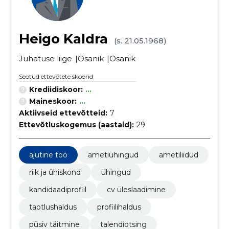
Heigo Kaldra
(s. 21.05.1968)
Juhatuse liige
Osanik
Osanik
Seotud ettevõtete skoorid
Krediidiskoor:
...
Maineskoor:
...
Aktiivseid ettevõtteid:
7
Ettevõtluskogemus (aastaid):
29
ajutine töö
ametiühingud
ametiliidud
riik ja ühiskond
ühingud
kandidaadiprofiil
cv üleslaadimine
taotlushaldus
profiilihaldus
püsiv täitmine
talendiotsing