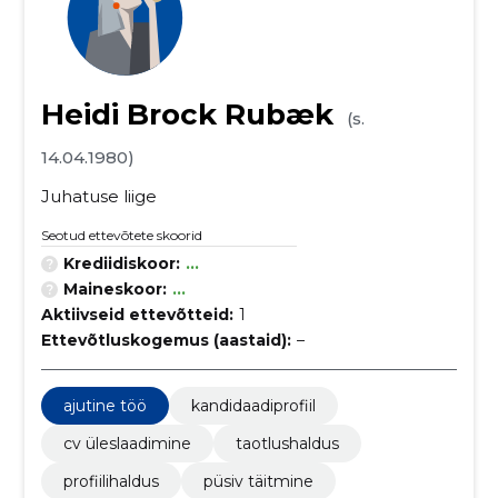
Heidi Brock Rubæk
(s.
14.04.1980)
Juhatuse liige
Seotud ettevõtete skoorid
Krediidiskoor:
...
Maineskoor:
...
Aktiivseid ettevõtteid:
1
Ettevõtluskogemus (aastaid):
–
ajutine töö
kandidaadiprofiil
cv üleslaadimine
taotlushaldus
profiilihaldus
püsiv täitmine