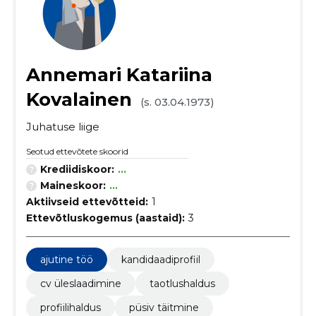
Annemari Katariina
Kovalainen
(s. 03.04.1973)
Juhatuse liige
Seotud ettevõtete skoorid
Krediidiskoor:
...
Maineskoor:
...
Aktiivseid ettevõtteid:
1
Ettevõtluskogemus (aastaid):
3
ajutine töö
kandidaadiprofiil
cv üleslaadimine
taotlushaldus
profiilihaldus
püsiv täitmine