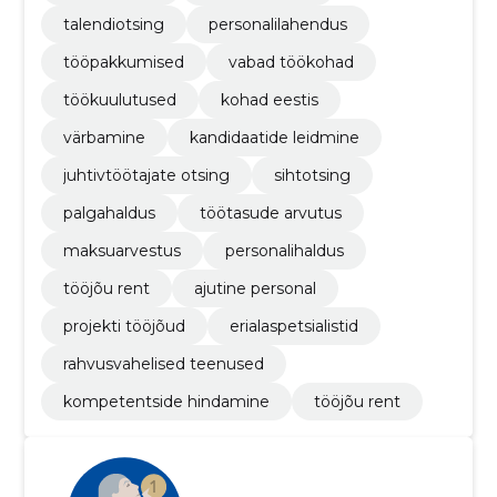
talendiotsing
personalilahendus
tööpakkumised
vabad töökohad
töökuulutused
kohad eestis
värbamine
kandidaatide leidmine
juhtivtöötajate otsing
sihtotsing
palgahaldus
töötasude arvutus
maksuarvestus
personalihaldus
tööjõu rent
ajutine personal
projekti tööjõud
erialaspetsialistid
rahvusvahelised teenused
kompetentside hindamine
tööjõu rent