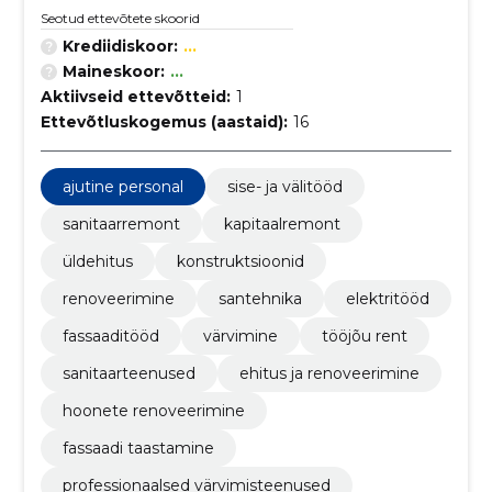
Seotud ettevõtete skoorid
Krediidiskoor:
...
Maineskoor:
...
Aktiivseid ettevõtteid:
1
Ettevõtluskogemus (aastaid):
16
ajutine personal
sise- ja välitööd
sanitaarremont
kapitaalremont
üldehitus
konstruktsioonid
renoveerimine
santehnika
elektritööd
fassaaditööd
värvimine
tööjõu rent
sanitaarteenused
ehitus ja renoveerimine
hoonete renoveerimine
fassaadi taastamine
professionaalsed värvimisteenused