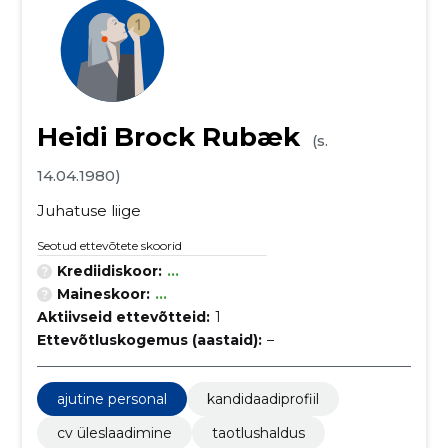
Heidi Brock Rubæk
(s.
14.04.1980)
Juhatuse liige
Seotud ettevõtete skoorid
Krediidiskoor:
...
Maineskoor:
...
Aktiivseid ettevõtteid:
1
Ettevõtluskogemus (aastaid):
–
ajutine personal
kandidaadiprofiil
cv üleslaadimine
taotlushaldus