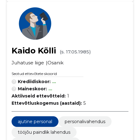
Kaido Kõlli
(s. 17.05.1985)
Juhatuse liige
Osanik
Seotud ettevõtete skoorid
Krediidiskoor:
...
Maineskoor:
...
Aktiivseid ettevõtteid:
1
Ettevõtluskogemus (aastaid):
5
ajutine personal
personalivahendus
tööjõu paindlik lahendus