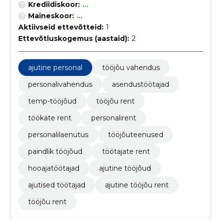
Krediidiskoor:
...
Maineskoor:
...
Aktiivseid ettevõtteid:
1
Ettevõtluskogemus (aastaid):
2
ajutine personal
tööjõu vahendus
personalivahendus
asendustöötajad
temp-tööjõud
tööjõu rent
töökäte rent
personalirent
personalilaenutus
tööjõuteenused
paindlik tööjõud
töötajate rent
hooajatöötajad
ajutine tööjõud
ajutised töötajad
ajutine tööjõu rent
tööjõu rent