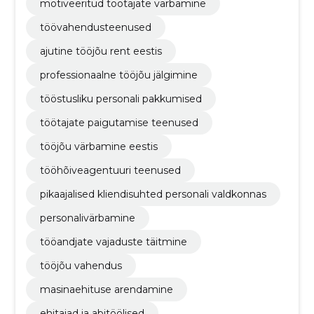
motiveeritud töötajate värbamine
töövahendusteenused
ajutine tööjõu rent eestis
professionaalne tööjõu jälgimine
tööstusliku personali pakkumised
töötajate paigutamise teenused
tööjõu värbamine eestis
tööhõiveagentuuri teenused
pikaajalised kliendisuhted personali valdkonnas
personalivärbamine
tööandjate vajaduste täitmine
tööjõu vahendus
masinaehituse arendamine
ehitajad ja abitöölised