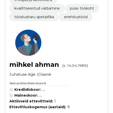
kvalifitseeritud värbamine
püsiv töökoht
tööstusharu spetsiifika
eriehitustööd
mihkel ahman
(s. 14.04.1989)
Juhatuse liige
Osanik
Seotud ettevõtete skoorid
Krediidiskoor:
...
Maineskoor:
...
Aktiivseid ettevõtteid:
1
Ettevõtluskogemus (aastaid):
9