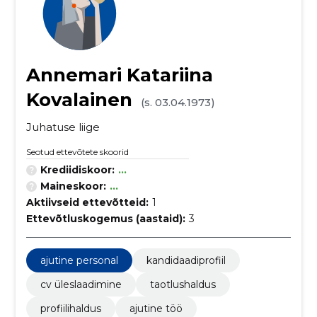
Annemari Katariina
Kovalainen
(s. 03.04.1973)
Juhatuse liige
Seotud ettevõtete skoorid
Krediidiskoor:
...
Maineskoor:
...
Aktiivseid ettevõtteid:
1
Ettevõtluskogemus (aastaid):
3
ajutine personal
kandidaadiprofiil
cv üleslaadimine
taotlushaldus
profiilihaldus
ajutine töö