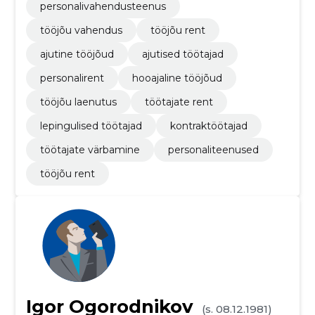
personalivahendusteenus
tööjõu vahendus
tööjõu rent
ajutine tööjõud
ajutised töötajad
personalirent
hooajaline tööjõud
tööjõu laenutus
töötajate rent
lepingulised töötajad
kontraktöötajad
töötajate värbamine
personaliteenused
tööjõu rent
Igor Ogorodnikov
(s. 08.12.1981)