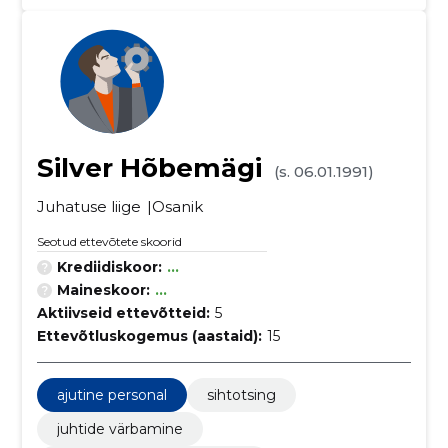
Silver Hõbemägi
(s. 06.01.1991)
Juhatuse liige
Osanik
Seotud ettevõtete skoorid
Krediidiskoor:
...
Maineskoor:
...
Aktiivseid ettevõtteid:
5
Ettevõtluskogemus (aastaid):
15
ajutine personal
sihtotsing
juhtide värbamine