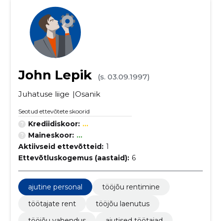
John Lepik
(s. 03.09.1997)
Juhatuse liige
Osanik
Seotud ettevõtete skoorid
Krediidiskoor:
...
Maineskoor:
...
Aktiivseid ettevõtteid:
1
Ettevõtluskogemus (aastaid):
6
ajutine personal
tööjõu rentimine
töötajate rent
tööjõu laenutus
tööjõu vahendus
ajutised töötajad