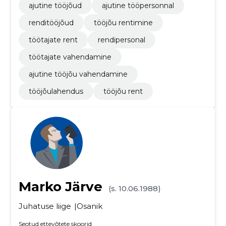
ajutine tööjõud
ajutine tööpersonnal
renditööjõud
tööjõu rentimine
töötajate rent
rendipersonal
töötajate vahendamine
ajutine tööjõu vahendamine
tööjõulahendus
tööjõu rent
Marko Järve
(s. 10.06.1988)
Juhatuse liige
Osanik
Seotud ettevõtete skoorid