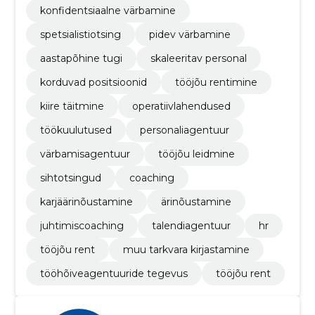
konfidentsiaalne värbamine
spetsialistiotsing
pidev värbamine
aastapõhine tugi
skaleeritav personal
korduvad positsioonid
tööjõu rentimine
kiire täitmine
operatiivlahendused
töökuulutused
personaliagentuur
värbamisagentuur
tööjõu leidmine
sihtotsingud
coaching
karjäärinõustamine
ärinõustamine
juhtimiscoaching
talendiagentuur
hr
tööjõu rent
muu tarkvara kirjastamine
tööhõiveagentuuride tegevus
tööjõu rent