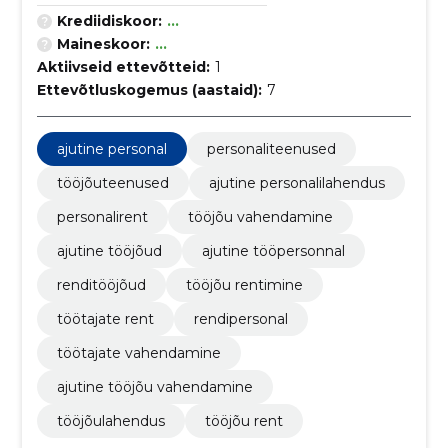
Krediidiskoor:
...
Maineskoor:
...
Aktiivseid ettevõtteid:
1
Ettevõtluskogemus (aastaid):
7
ajutine personal
personaliteenused
tööjõuteenused
ajutine personalilahendus
personalirent
tööjõu vahendamine
ajutine tööjõud
ajutine tööpersonnal
renditööjõud
tööjõu rentimine
töötajate rent
rendipersonal
töötajate vahendamine
ajutine tööjõu vahendamine
tööjõulahendus
tööjõu rent