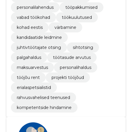
personalilahendus
tööpakkumised
vabad töökohad
töökuulutused
kohad eestis
värbamine
kandidaatide leidmine
juhtivtöötajate otsing
sihtotsing
palgahaldus
töötasude arvutus
maksuarvestus
personalihaldus
tööjõu rent
projekti tööjõud
erialaspetsialistid
rahvusvahelised teenused
kompetentside hindamine