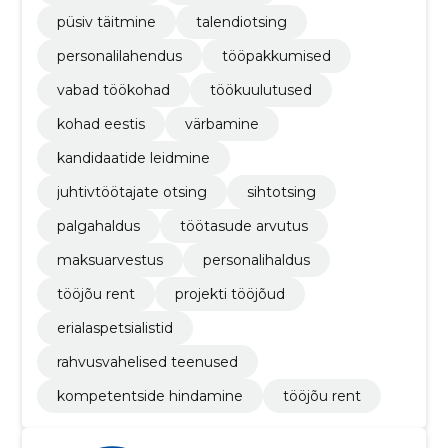
püsiv täitmine
talendiotsing
personalilahendus
tööpakkumised
vabad töökohad
töökuulutused
kohad eestis
värbamine
kandidaatide leidmine
juhtivtöötajate otsing
sihtotsing
palgahaldus
töötasude arvutus
maksuarvestus
personalihaldus
tööjõu rent
projekti tööjõud
erialaspetsialistid
rahvusvahelised teenused
kompetentside hindamine
tööjõu rent