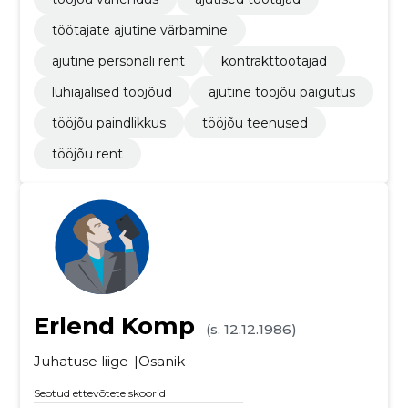
töötajate ajutine värbamine
ajutine personali rent
kontrakttöötajad
lühiajalised tööjõud
ajutine tööjõu paigutus
tööjõu paindlikkus
tööjõu teenused
tööjõu rent
Erlend Komp
(s. 12.12.1986)
Juhatuse liige
Osanik
Seotud ettevõtete skoorid