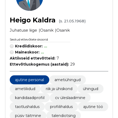
Heigo Kaldra
(s. 21.05.1968)
Juhatuse liige
Osanik
Osanik
Seotud ettevõtete skoorid
Krediidiskoor:
...
Maineskoor:
...
Aktiivseid ettevõtteid:
7
Ettevõtluskogemus (aastaid):
29
ajutine personal
ametiühingud
ametiliidud
riik ja ühiskond
ühingud
kandidaadiprofiil
cv üleslaadimine
taotlushaldus
profiilihaldus
ajutine töö
püsiv täitmine
talendiotsing