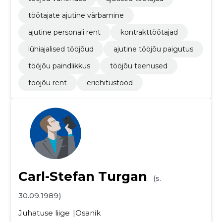
töötajate ajutine värbamine
ajutine personali rent
kontrakttöötajad
lühiajalised tööjõud
ajutine tööjõu paigutus
tööjõu paindlikkus
tööjõu teenused
tööjõu rent
eriehitustööd
Carl-Stefan Turgan
(s.
30.09.1989)
Juhatuse liige
Osanik