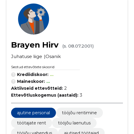
Brayen Hirv
(s. 08.07.2001)
Juhatuse liige
Osanik
Seotud ettevõtete skoorid
Krediidiskoor:
...
Maineskoor:
...
Aktiivseid ettevõtteid:
2
Ettevõtluskogemus (aastaid):
3
ajutine personal
tööjõu rentimine
töötajate rent
tööjõu laenutus
tööjõu vahendus
ajutised töötajad