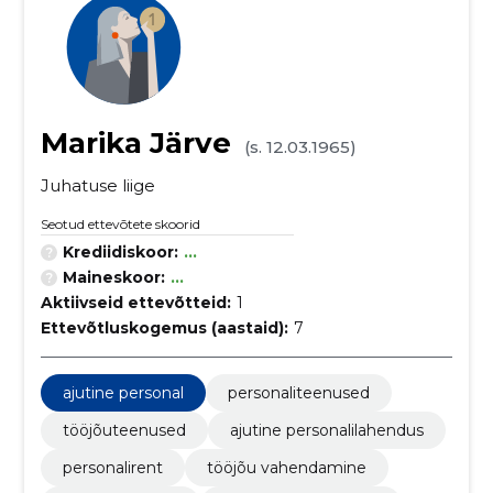
Marika Järve
(s. 12.03.1965)
Juhatuse liige
Seotud ettevõtete skoorid
Krediidiskoor:
...
Maineskoor:
...
Aktiivseid ettevõtteid:
1
Ettevõtluskogemus (aastaid):
7
ajutine personal
personaliteenused
tööjõuteenused
ajutine personalilahendus
personalirent
tööjõu vahendamine