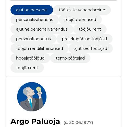
ajutine personal
töötajate vahendamine
personalivahendus
tööjõuteenused
ajutine personalivahendus
tööjõu rent
personalilaenutus
projektipõhine tööjõud
tööjõu rendilahendused
ajutised töötajad
hooajatööjõud
temp-töötajad
tööjõu rent
Argo Paluoja
(s. 30.06.1977)