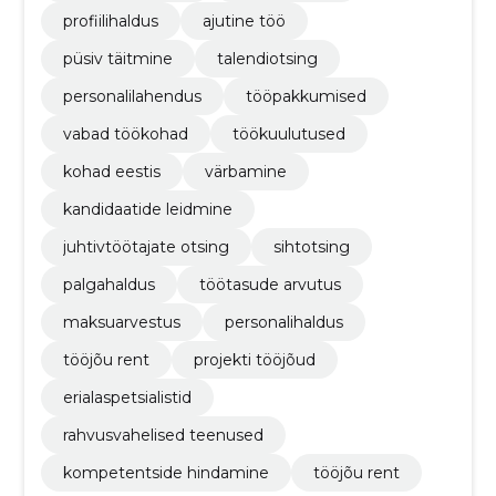
profiilihaldus
ajutine töö
püsiv täitmine
talendiotsing
personalilahendus
tööpakkumised
vabad töökohad
töökuulutused
kohad eestis
värbamine
kandidaatide leidmine
juhtivtöötajate otsing
sihtotsing
palgahaldus
töötasude arvutus
maksuarvestus
personalihaldus
tööjõu rent
projekti tööjõud
erialaspetsialistid
rahvusvahelised teenused
kompetentside hindamine
tööjõu rent