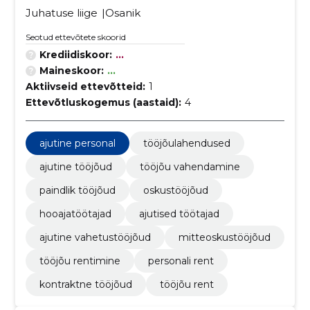
Juhatuse liige
Osanik
Seotud ettevõtete skoorid
Krediidiskoor:
...
Maineskoor:
...
Aktiivseid ettevõtteid:
1
Ettevõtluskogemus (aastaid):
4
ajutine personal
tööjõulahendused
ajutine tööjõud
tööjõu vahendamine
paindlik tööjõud
oskustööjõud
hooajatöötajad
ajutised töötajad
ajutine vahetustööjõud
mitteoskustööjõud
tööjõu rentimine
personali rent
kontraktne tööjõud
tööjõu rent