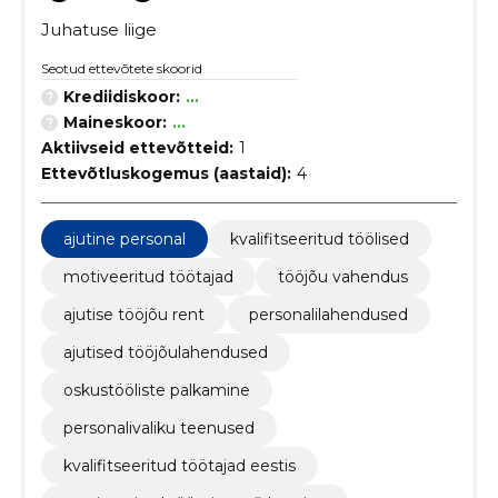
Juhatuse liige
Seotud ettevõtete skoorid
Krediidiskoor:
...
Maineskoor:
...
Aktiivseid ettevõtteid:
1
Ettevõtluskogemus (aastaid):
4
ajutine personal
kvalifitseeritud töölised
motiveeritud töötajad
tööjõu vahendus
ajutise tööjõu rent
personalilahendused
ajutised tööjõulahendused
oskustööliste palkamine
personalivaliku teenused
kvalifitseeritud töötajad eestis