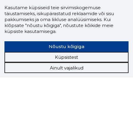
Kasutame küpsiseid teie sirvimiskogemuse
täiustamiseks, isikupärastatud reklaamide või sisu
pakkumiseks ja oma liikluse analüüsimiseks. Kui
klõpsate "nõustu kõigiga", nõustute kõikide meie
küpsiste kasutamisega.
Nõustu kõigiga
Küpsistest
Ainult vajalikud
Storybook
Chrome laiendus
Storybooki laiendus ütleb Sulle, mis firma