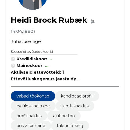
Heidi Brock Rubæk
(s.
14.04.1980)
Juhatuse liige
Seotud ettevõtete skoorid
Krediidiskoor:
...
Maineskoor:
...
Aktiivseid ettevõtteid:
1
Ettevõtluskogemus (aastaid):
–
vabad töökohad
kandidaadiprofiil
cv üleslaadimine
taotlushaldus
profiilihaldus
ajutine töö
püsiv täitmine
talendiotsing