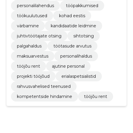
personalilahendus
tööpakkumised
töökuulutused
kohad eestis
värbamine
kandidaatide leidmine
juhtivtöötajate otsing
sihtotsing
palgahaldus
töötasude arvutus
maksuarvestus
personalihaldus
tööjõu rent
ajutine personal
projekti tööjõud
erialaspetsialistid
rahvusvahelised teenused
kompetentside hindamine
tööjõu rent