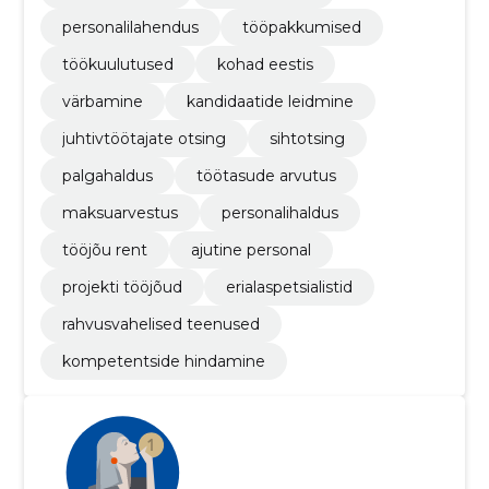
personalilahendus
tööpakkumised
töökuulutused
kohad eestis
värbamine
kandidaatide leidmine
juhtivtöötajate otsing
sihtotsing
palgahaldus
töötasude arvutus
maksuarvestus
personalihaldus
tööjõu rent
ajutine personal
projekti tööjõud
erialaspetsialistid
rahvusvahelised teenused
kompetentside hindamine