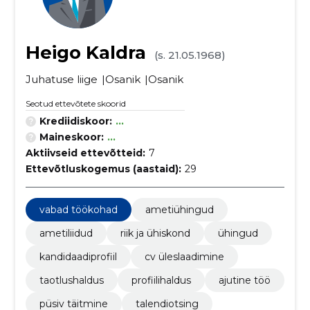
Heigo Kaldra
(s. 21.05.1968)
Juhatuse liige
Osanik
Osanik
Seotud ettevõtete skoorid
Krediidiskoor:
...
Maineskoor:
...
Aktiivseid ettevõtteid:
7
Ettevõtluskogemus (aastaid):
29
vabad töökohad
ametiühingud
ametiliidud
riik ja ühiskond
ühingud
kandidaadiprofiil
cv üleslaadimine
taotlushaldus
profiilihaldus
ajutine töö
püsiv täitmine
talendiotsing