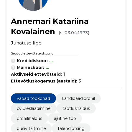
Annemari Katariina
Kovalainen
(s. 03.04.1973)
Juhatuse liige
Seotud ettevõtete skoorid
Krediidiskoor:
...
Maineskoor:
...
Aktiivseid ettevõtteid:
1
Ettevõtluskogemus (aastaid):
3
vabad töökohad
kandidaadiprofiil
cv üleslaadimine
taotlushaldus
profiilihaldus
ajutine töö
püsiv täitmine
talendiotsing