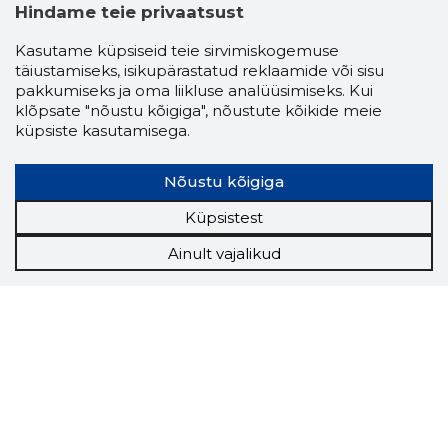
Hindame teie privaatsust
Kasutame küpsiseid teie sirvimiskogemuse
täiustamiseks, isikupärastatud reklaamide või sisu
pakkumiseks ja oma liikluse analüüsimiseks. Kui
klõpsate "nõustu kõigiga", nõustute kõikide meie
küpsiste kasutamisega.
Nõustu kõigiga
Küpsistest
Ainult vajalikud
Storybook
Chrome laiendus