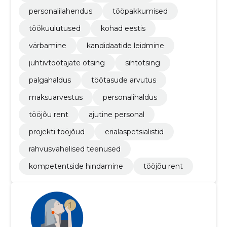
personalilahendus
tööpakkumised
töökuulutused
kohad eestis
värbamine
kandidaatide leidmine
juhtivtöötajate otsing
sihtotsing
palgahaldus
töötasude arvutus
maksuarvestus
personalihaldus
tööjõu rent
ajutine personal
projekti tööjõud
erialaspetsialistid
rahvusvahelised teenused
kompetentside hindamine
tööjõu rent