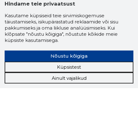
Hindame teie privaatsust
Kasutame küpsiseid teie sirvimiskogemuse
täiustamiseks, isikupärastatud reklaamide või sisu
pakkumiseks ja oma liikluse analüüsimiseks. Kui
klõpsate "nõustu kõigiga", nõustute kõikide meie
küpsiste kasutamisega.
Nõustu kõigiga
Küpsistest
Ainult vajalikud
Storybook
Chrome laiendus