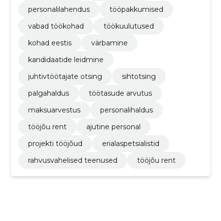
personalilahendus
tööpakkumised
vabad töökohad
töökuulutused
kohad eestis
värbamine
kandidaatide leidmine
juhtivtöötajate otsing
sihtotsing
palgahaldus
töötasude arvutus
maksuarvestus
personalihaldus
tööjõu rent
ajutine personal
projekti tööjõud
erialaspetsialistid
rahvusvahelised teenused
tööjõu rent