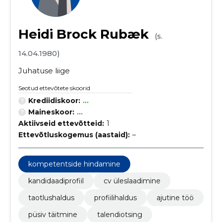
Heidi Brock Rubæk
(s.
14.04.1980)
Juhatuse liige
Seotud ettevõtete skoorid
Krediidiskoor:
...
Maineskoor:
...
Aktiivseid ettevõtteid:
1
Ettevõtluskogemus (aastaid):
–
kompetentside hindamine
kandidaadiprofiil
cv üleslaadimine
taotlushaldus
profiilihaldus
ajutine töö
püsiv täitmine
talendiotsing