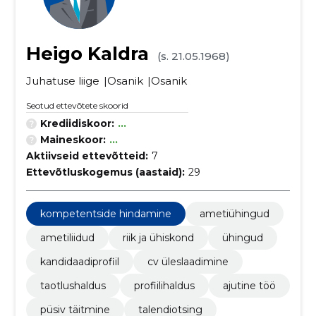
Heigo Kaldra
(s. 21.05.1968)
Juhatuse liige
Osanik
Osanik
Seotud ettevõtete skoorid
Krediidiskoor:
...
Maineskoor:
...
Aktiivseid ettevõtteid:
7
Ettevõtluskogemus (aastaid):
29
kompetentside hindamine
ametiühingud
ametiliidud
riik ja ühiskond
ühingud
kandidaadiprofiil
cv üleslaadimine
taotlushaldus
profiilihaldus
ajutine töö
püsiv täitmine
talendiotsing