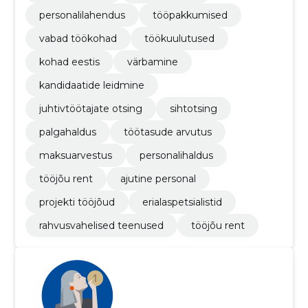
personalilahendus
tööpakkumised
vabad töökohad
töökuulutused
kohad eestis
värbamine
kandidaatide leidmine
juhtivtöötajate otsing
sihtotsing
palgahaldus
töötasude arvutus
maksuarvestus
personalihaldus
tööjõu rent
ajutine personal
projekti tööjõud
erialaspetsialistid
rahvusvahelised teenused
tööjõu rent