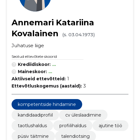
Annemari Katariina
Kovalainen
(s. 03.04.1973)
Juhatuse liige
Seotud ettevõtete skoorid
Krediidiskoor:
...
Maineskoor:
...
Aktiivseid ettevõtteid:
1
Ettevõtluskogemus (aastaid):
3
kompetentside hindamine
kandidaadiprofiil
cv üleslaadimine
taotlushaldus
profiilihaldus
ajutine töö
püsiv täitmine
talendiotsing