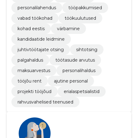
personalilahendus
tööpakkumised
vabad töökohad
töökuulutused
kohad eestis
värbamine
kandidaatide leidmine
juhtivtöötajate otsing
sihtotsing
palgahaldus
töötasude arvutus
maksuarvestus
personalihaldus
tööjõu rent
ajutine personal
projekti tööjõud
erialaspetsialistid
rahvusvahelised teenused