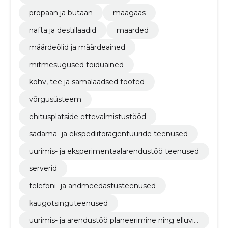
propaan ja butaan
maagaas
nafta ja destillaadid
määrded
määrdeõlid ja määrdeained
mitmesugused toiduained
kohv, tee ja samalaadsed tooted
võrgusüsteem
ehitusplatside ettevalmistustööd
sadama- ja ekspediitoragentuuride teenused
uurimis- ja eksperimentaalarendustöö teenused
serverid
telefoni- ja andmeedastusteenused
kaugotsinguteenused
uurimis- ja arendustöö planeerimine ning elluvii