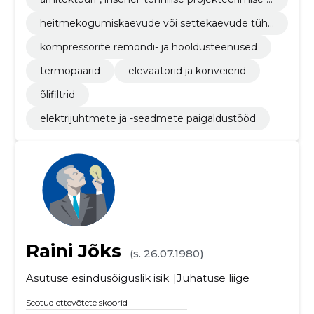
maamõõtmisteenused
heitmekogumiskaevude või settekaevude tühj
endamisteenused
kompressorite remondi- ja hooldusteenused
termopaarid
elevaatorid ja konveierid
õlifiltrid
elektrijuhtmete ja -seadmete paigaldustööd
Raini Jõks
(s. 26.07.1980)
Asutuse esindusõiguslik isik
Juhatuse liige
Seotud ettevõtete skoorid