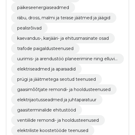
päikeseenergiaseadmed
räbu, dross, malmi ja terase jäätmed ja jäägid
pealisrõivad
kaevandus-, karjääri- ja ehitusmasinate osad
trafode paigaldusteenused
uurimis- ja arendustöö planeerimine ning elluvii
mine
elektriseadmed ja aparaadid
prügi ja jäätmetega seotud teenused
gaasimõõtjate remondi- ja hooldusteenused
elektrijaotusseadmed ja juhtaparatuur
gaasiterminalide ehitustööd
ventiilide remondi- ja hooldusteenused
elektriliste koostetööde teenused