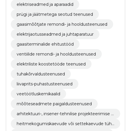
elektriseadmed ja aparaadid
prügi ja jäätmetega seotud teenused
gaasimõõtjate remondi- ja hooldusteenused
elektrijaotusseadmed ja juhtaparatuur
gaasiterminalide ehitustööd
ventiilide remondi- ja hooldusteenused
elektriliste koostetööde teenused
tuhakõrvaldusteenused
liivaprits-puhastusteenused
veetöötluskemikaalid
mõõteseadmete paigaldusteenused
arhitektuuri-, insener-tehnilise projekteerimise ja
maamõõtmisteenused
heitmekogumiskaevude või settekaevude tühj
endamisteenused