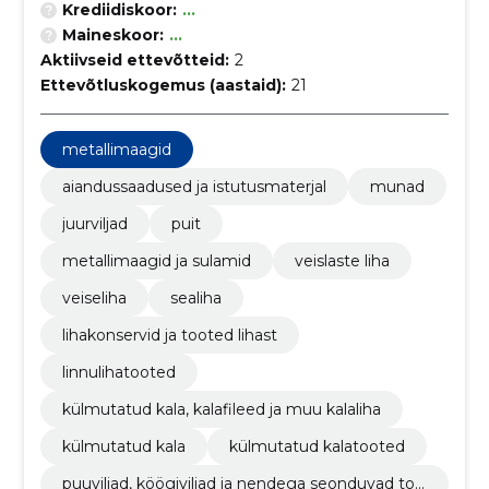
Krediidiskoor:
...
Maineskoor:
...
Aktiivseid ettevõtteid:
2
Ettevõtluskogemus (aastaid):
21
metallimaagid
aiandussaadused ja istutusmaterjal
munad
juurviljad
puit
metallimaagid ja sulamid
veislaste liha
veiseliha
sealiha
lihakonservid ja tooted lihast
linnulihatooted
külmutatud kala, kalafileed ja muu kalaliha
külmutatud kala
külmutatud kalatooted
puuviljad, köögiviljad ja nendega seonduvad too