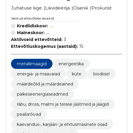
Juhatuse liige
Likvideerija
Osanik
Prokurist
Seotud ettevõtete skoorid
Krediidiskoor:
...
Maineskoor:
...
Aktiivseid ettevõtteid:
3
Ettevõtluskogemus (aastaid):
15
metallimaagid
energeetika
energia- ja maavarad
küte
biodiisel
määrdeõlid ja määrdeained
päikeseenergiaseadmed
räbu, dross, malmi ja terase jäätmed ja jäägid
pealisrõivad
kaevandus-, karjääri- ja ehitusmasinate osad