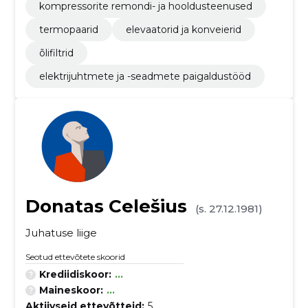
kompressorite remondi- ja hooldusteenused
termopaarid
elevaatorid ja konveierid
õlifiltrid
elektrijuhtmete ja -seadmete paigaldustööd
Donatas Celešius
(s. 27.12.1981)
Juhatuse liige
Seotud ettevõtete skoorid
Krediidiskoor:
...
Maineskoor:
...
Aktiivseid ettevõtteid:
5