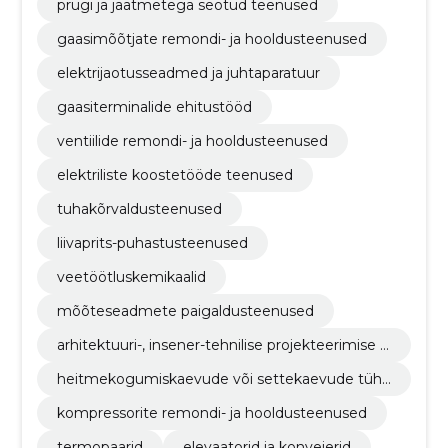
prügi ja jäätmetega seotud teenused
gaasimõõtjate remondi- ja hooldusteenused
elektrijaotusseadmed ja juhtaparatuur
gaasiterminalide ehitustööd
ventiilide remondi- ja hooldusteenused
elektriliste koostetööde teenused
tuhakõrvaldusteenused
liivaprits-puhastusteenused
veetöötluskemikaalid
mõõteseadmete paigaldusteenused
arhitektuuri-, insener-tehnilise projekteerimise ja
maamõõtmisteenused
heitmekogumiskaevude või settekaevude tühj
endamisteenused
kompressorite remondi- ja hooldusteenused
termopaarid
elevaatorid ja konveierid