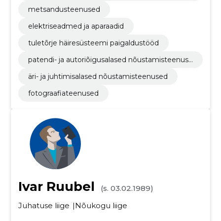
mine
metsandusteenused
elektriseadmed ja aparaadid
tuletõrje häiresüsteemi paigaldustööd
patendi- ja autoriõigusalased nõustamisteenuse
d
äri- ja juhtimisalased nõustamisteenused
fotograafiateenused
Ivar Ruubel
(s. 03.02.1989)
Juhatuse liige
Nõukogu liige