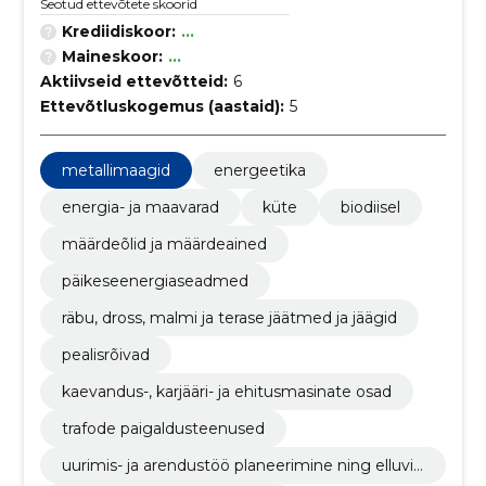
Seotud ettevõtete skoorid
Krediidiskoor:
...
Maineskoor:
...
Aktiivseid ettevõtteid:
6
Ettevõtluskogemus (aastaid):
5
metallimaagid
energeetika
energia- ja maavarad
küte
biodiisel
määrdeõlid ja määrdeained
päikeseenergiaseadmed
räbu, dross, malmi ja terase jäätmed ja jäägid
pealisrõivad
kaevandus-, karjääri- ja ehitusmasinate osad
trafode paigaldusteenused
uurimis- ja arendustöö planeerimine ning elluvii
mine