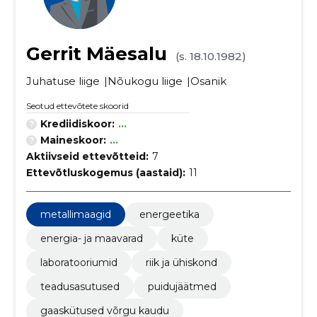
Gerrit Mäesalu
(s. 18.10.1982)
Juhatuse liige
Nõukogu liige
Osanik
Seotud ettevõtete skoorid
Krediidiskoor:
...
Maineskoor:
...
Aktiivseid ettevõtteid:
7
Ettevõtluskogemus (aastaid):
11
metallimaagid
energeetika
energia- ja maavarad
küte
laboratooriumid
riik ja ühiskond
teadusasutused
puidujäätmed
gaaskütused võrgu kaudu