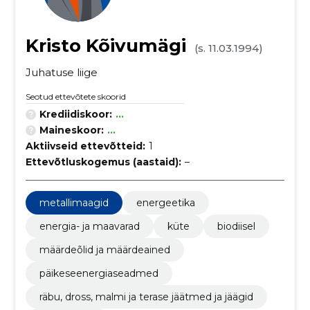
Kristo Kõivumägi
(s. 11.03.1994)
Juhatuse liige
Seotud ettevõtete skoorid
Krediidiskoor:
...
Maineskoor:
...
Aktiivseid ettevõtteid:
1
Ettevõtluskogemus (aastaid):
–
metallimaagid
energeetika
energia- ja maavarad
küte
biodiisel
määrdeõlid ja määrdeained
päikeseenergiaseadmed
räbu, dross, malmi ja terase jäätmed ja jäägid