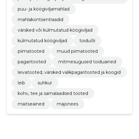
ted
puu- ja köögiviljamahlad
mahlakontsentraadid
värsked või külmutatud köögiviljad
külmutatud köögiviljad
toiduõli
piimatooted
muud piimatooted
pagaritooted
mitmesugused toiduained
leivatooted, värsked valikpagaritooted ja koogid
leib
suhkur
kohv, tee ja samalaadsed tooted
maitseained
majonees