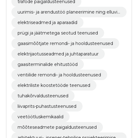
trafode paigaldusteenused
uurimis- ja arendustöö planeerimine ning elluvii
mine
elektriseadmed ja aparaadid
prügi ja jäätmetega seotud teenused
gaasimõõtjate remondi- ja hooldusteenused
elektrijaotusseadmed ja juhtaparatuur
gaasiterminalide ehitustööd
ventiilide remondi- ja hooldusteenused
elektriliste koostetööde teenused
tuhakõrvaldusteenused
liivaprits-puhastusteenused
veetöötluskemikaalid
mõõteseadmete paigaldusteenused
arhitektuuri-, insener-tehnilise projekteerimise ja