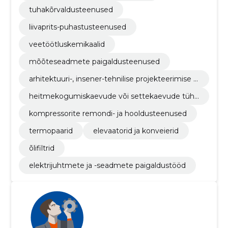
tuhakõrvaldusteenused
liivaprits-puhastusteenused
veetöötluskemikaalid
mõõteseadmete paigaldusteenused
arhitektuuri-, insener-tehnilise projekteerimise ja
maamõõtmisteenused
heitmekogumiskaevude või settekaevude tühj
endamisteenused
kompressorite remondi- ja hooldusteenused
termopaarid
elevaatorid ja konveierid
õlifiltrid
elektrijuhtmete ja -seadmete paigaldustööd