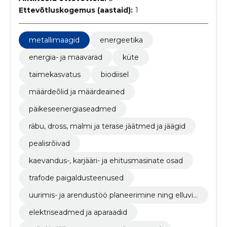
Ettevõtluskogemus (aastaid):
1
metallimaagid
energeetika
energia- ja maavarad
küte
taimekasvatus
biodiisel
määrdeõlid ja määrdeained
päikeseenergiaseadmed
räbu, dross, malmi ja terase jäätmed ja jäägid
pealisrõivad
kaevandus-, karjääri- ja ehitusmasinate osad
trafode paigaldusteenused
uurimis- ja arendustöö planeerimine ning elluvii
mine
elektriseadmed ja aparaadid