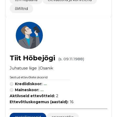
õlifiltrid
Tiit Hõbejõgi
(s. 09.11.1988)
Juhatuse liige
Osanik
Seotud ettevõtete skoorid
Krediidiskoor:
...
Maineskoor:
...
Aktiivseid ettevõtteid:
2
Ettevõtluskogemus (aastaid):
16