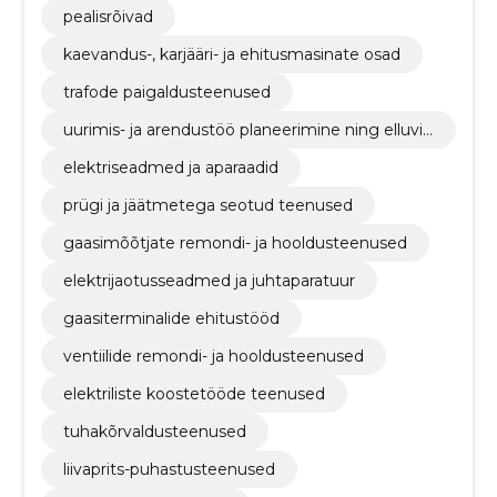
pealisrõivad
kaevandus-, karjääri- ja ehitusmasinate osad
trafode paigaldusteenused
uurimis- ja arendustöö planeerimine ning elluvii
mine
elektriseadmed ja aparaadid
prügi ja jäätmetega seotud teenused
gaasimõõtjate remondi- ja hooldusteenused
elektrijaotusseadmed ja juhtaparatuur
gaasiterminalide ehitustööd
ventiilide remondi- ja hooldusteenused
elektriliste koostetööde teenused
tuhakõrvaldusteenused
liivaprits-puhastusteenused