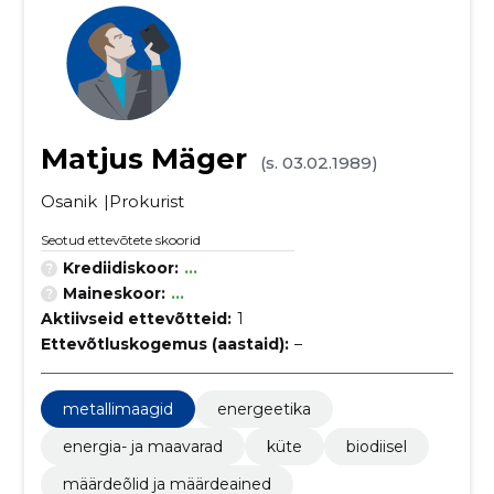
Matjus Mäger
(s. 03.02.1989)
Osanik
Prokurist
Seotud ettevõtete skoorid
Krediidiskoor:
...
Maineskoor:
...
Aktiivseid ettevõtteid:
1
Ettevõtluskogemus (aastaid):
–
metallimaagid
energeetika
energia- ja maavarad
küte
biodiisel
määrdeõlid ja määrdeained