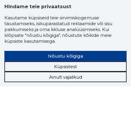
Hindame teie privaatsust
Kasutame küpsiseid teie sirvimiskogemuse
täiustamiseks, isikupärastatud reklaamide või sisu
pakkumiseks ja oma liikluse analüüsimiseks. Kui
klõpsate "nõustu kõigiga", nõustute kõikide meie
küpsiste kasutamisega.
Nõustu kõigiga
Küpsistest
Ainult vajalikud
Storybook
Chrome laiendus