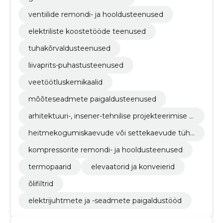
ventiilide remondi- ja hooldusteenused
elektriliste koostetööde teenused
tuhakõrvaldusteenused
liivaprits-puhastusteenused
veetöötluskemikaalid
mõõteseadmete paigaldusteenused
arhitektuuri-, insener-tehnilise projekteerimise ja
maamõõtmisteenused
heitmekogumiskaevude või settekaevude tühj
endamisteenused
kompressorite remondi- ja hooldusteenused
termopaarid
elevaatorid ja konveierid
õlifiltrid
elektrijuhtmete ja -seadmete paigaldustööd