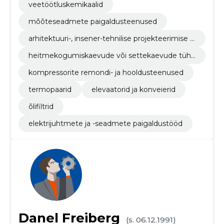
veetöötluskemikaalid
mõõteseadmete paigaldusteenused
arhitektuuri-, insener-tehnilise projekteerimise ja
maamõõtmisteenused
heitmekogumiskaevude või settekaevude tühj
endamisteenused
kompressorite remondi- ja hooldusteenused
termopaarid
elevaatorid ja konveierid
õlifiltrid
elektrijuhtmete ja -seadmete paigaldustööd
Danel Freiberg
(s. 06.12.1991)