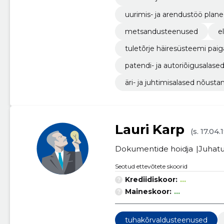
uurimis- ja arendustöö plane
metsandusteenused
e
tuletõrje häiresüsteemi pai
patendi- ja autoriõigusalas
äri- ja juhtimisalased nõus
Lauri Karp
(s. 17.04.
Dokumentide hoidja
Juhatu
Seotud ettevõtete skoorid
Krediidiskoor:
...
Maineskoor:
...
tuhakõrvaldusteenused