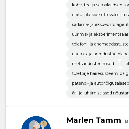
kohv, tee ja samalaadsed to
ehitusplatside ettevalmistu
sadama- ja ekspediitoragen
uurimis- ja eksperimentaal
telefoni- ja andmeedastust
uurimis- ja arendustöö plane
metsandusteenused
e
tuletõrje häiresüsteemi pai
patendi- ja autoriõigusalas
äri- ja juhtimisalased nõus
Marlen Tamm
(s