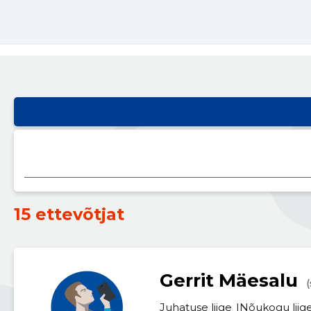
15 ettevõtjat
Gerrit Mäesalu
(
Juhatuse liige
Nõukogu liig