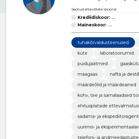
Seotud ettevõtete skoorid
Krediidiskoor:
...
Maineskoor:
...
tuhakõrvaldusteenused
küte
laboratooriumid
puidujäätmed
gaasküt
maagaas
nafta ja desti
määrdeõlid ja määrdeained
kohv, tee ja samalaadsed to
ehitusplatside ettevalmistu
sadama- ja ekspediitoragen
uurimis- ja eksperimentaal
telefoni- ja andmeedastust