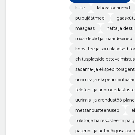
küte
laboratooriumid
puidujäätmed
gaasküt
maagaas
nafta ja desti
määrdeõlid ja määrdeained
kohv, tee ja samalaadsed to
ehitusplatside ettevalmistu
sadama- ja ekspediitoragen
uurimis- ja eksperimentaal
telefoni- ja andmeedastust
uurimis- ja arendustöö plane
metsandusteenused
e
tuletõrje häiresüsteemi pai
patendi- ja autoriõigusalas