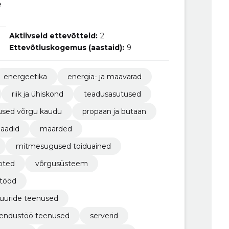
e
Aktiivseid ettevõtteid:
2
Ettevõtluskogemus (aastaid):
9
energeetika
energia- ja maavarad
riik ja ühiskond
teadusasutused
used võrgu kaudu
propaan ja butaan
llaadid
määrded
mitmesugused toiduained
oted
võrgusüsteem
stööd
tuuride teenused
arendustöö teenused
serverid