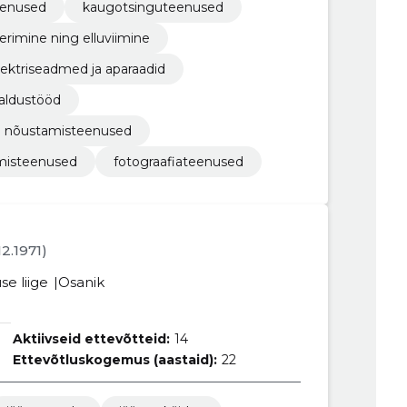
eenused
kaugotsinguteenused
erimine ning elluviimine
lektriseadmed ja aparaadid
galdustööd
ed nõustamisteenused
tamisteenused
fotograafiateenused
12.1971)
se liige
Osanik
Aktiivseid ettevõtteid:
14
Ettevõtluskogemus (aastaid):
22