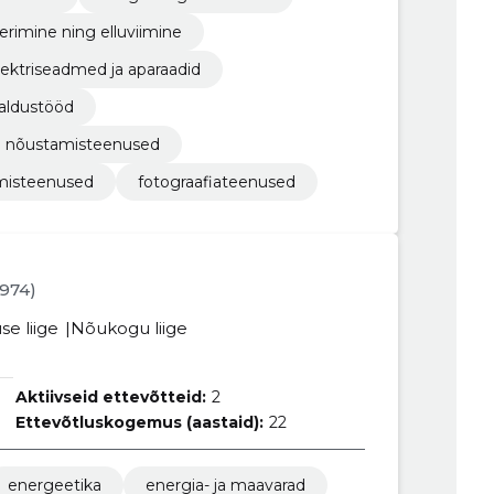
erimine ning elluviimine
lektriseadmed ja aparaadid
galdustööd
ed nõustamisteenused
tamisteenused
fotograafiateenused
1974)
se liige
Nõukogu liige
Aktiivseid ettevõtteid:
2
Ettevõtluskogemus (aastaid):
22
energeetika
energia- ja maavarad