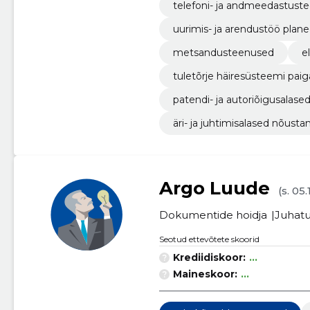
telefoni- ja andmeedastust
uurimis- ja arendustöö plane
metsandusteenused
e
tuletõrje häiresüsteemi pai
patendi- ja autoriõigusalas
äri- ja juhtimisalased nõus
Argo Luude
(s. 05.
Dokumentide hoidja
Juhatu
Seotud ettevõtete skoorid
Krediidiskoor:
...
Maineskoor:
...