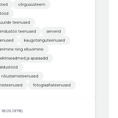
oted
võrgusüsteem
stööd
tuuride teenused
arendustöö teenused
serverid
eenused
kaugotsinguteenused
erimine ning elluviimine
lektriseadmed ja aparaadid
galdustööd
ed nõustamisteenused
tamisteenused
fotograafiateenused
. 18.05.1978)