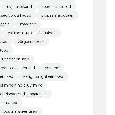
riik ja ühiskond
teadusasutused
used võrgu kaudu
propaan ja butaan
llaadid
määrded
mitmesugused toiduained
oted
võrgusüsteem
stööd
tuuride teenused
arendustöö teenused
serverid
eenused
kaugotsinguteenused
erimine ning elluviimine
lektriseadmed ja aparaadid
galdustööd
ed nõustamisteenused