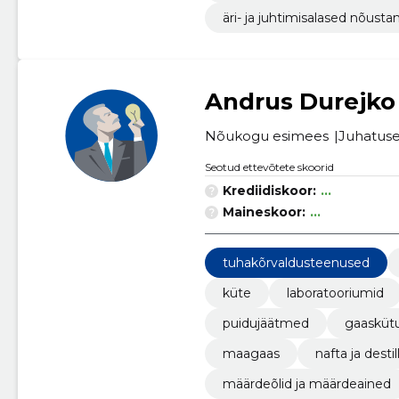
äri- ja juhtimisalased nõus
Andrus Durejko
Nõukogu esimees
Juhatuse 
Seotud ettevõtete skoorid
Krediidiskoor:
...
Maineskoor:
...
tuhakõrvaldusteenused
küte
laboratooriumid
puidujäätmed
gaasküt
maagaas
nafta ja desti
määrdeõlid ja määrdeained