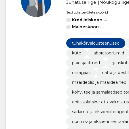
Juhatuse liige
Nõukogu liig
Seotud ettevõtete skoorid
Krediidiskoor:
...
Maineskoor:
...
tuhakõrvaldusteenused
küte
laboratooriumid
puidujäätmed
gaasküt
maagaas
nafta ja desti
määrdeõlid ja määrdeained
kohv, tee ja samalaadsed to
ehitusplatside ettevalmistu
sadama- ja ekspediitoragen
uurimis- ja eksperimentaal