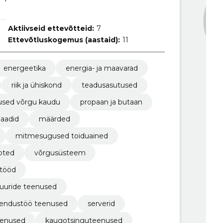
Aktiivseid ettevõtteid:
7
Ettevõtluskogemus (aastaid):
11
energeetika
energia- ja maavarad
riik ja ühiskond
teadusasutused
used võrgu kaudu
propaan ja butaan
llaadid
määrded
mitmesugused toiduained
oted
võrgusüsteem
stööd
tuuride teenused
arendustöö teenused
serverid
eenused
kaugotsinguteenused