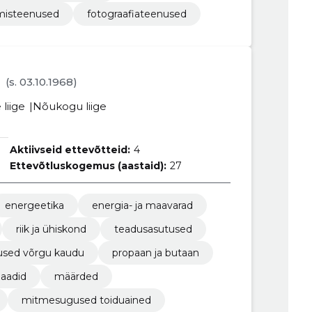
tamisteenused
fotograafiateenused
(s. 03.10.1968)
liige
Nõukogu liige
Aktiivseid ettevõtteid:
4
Ettevõtluskogemus (aastaid):
27
energeetika
energia- ja maavarad
riik ja ühiskond
teadusasutused
used võrgu kaudu
propaan ja butaan
llaadid
määrded
mitmesugused toiduained