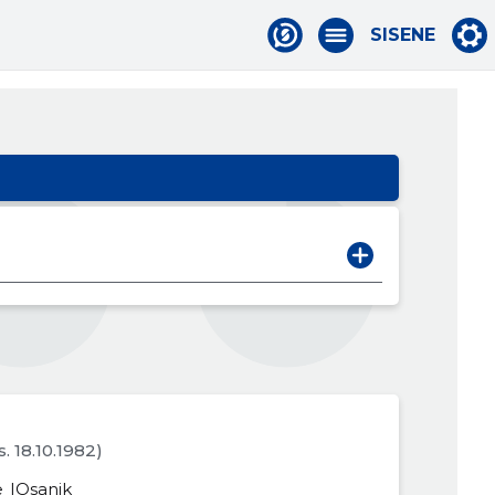
SISENE
s. 18.10.1982)
e
Osanik