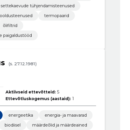
 settekaevude tühjendamisteenused
hooldusteenused
termopaarid
õlifiltrid
e paigaldustööd
us
(s. 27.12.1981)
Aktiivseid ettevõtteid:
5
Ettevõtluskogemus (aastaid):
1
energeetika
energia- ja maavarad
biodiisel
määrdeõlid ja määrdeained