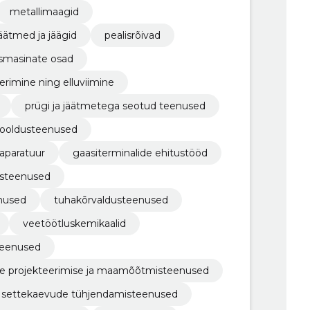
metallimaagid
jäätmed ja jäägid
pealisrõivad
tusmasinate osad
erimine ning elluviimine
prügi ja jäätmetega seotud teenused
hooldusteenused
taparatuur
gaasiterminalide ehitustööd
dusteenused
enused
tuhakõrvaldusteenused
veetöötluskemikaalid
teenused
ilise projekteerimise ja maamõõtmisteenused
 settekaevude tühjendamisteenused