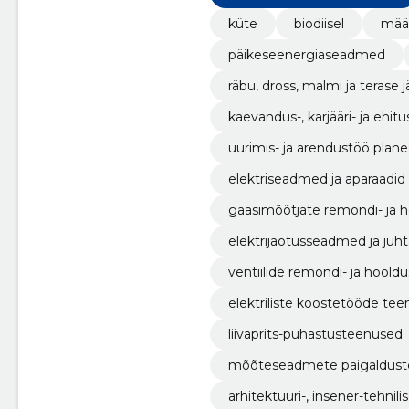
küte
biodiisel
määr
päikeseenergiaseadmed
räbu, dross, malmi ja terase 
kaevandus-, karjääri- ja ehi
uurimis- ja arendustöö plane
elektriseadmed ja aparaadid
gaasimõõtjate remondi- ja 
elektrijaotusseadmed ja juh
ventiilide remondi- ja hool
elektriliste koostetööde te
liivaprits-puhastusteenused
mõõteseadmete paigaldus
arhitektuuri-, insener-tehn