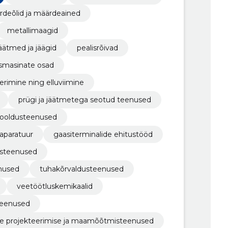
deõlid ja määrdeained
metallimaagid
jäätmed ja jäägid
pealisrõivad
tusmasinate osad
erimine ning elluviimine
prügi ja jäätmetega seotud teenused
hooldusteenused
taparatuur
gaasiterminalide ehitustööd
dusteenused
enused
tuhakõrvaldusteenused
veetöötluskemikaalid
teenused
ilise projekteerimise ja maamõõtmisteenused