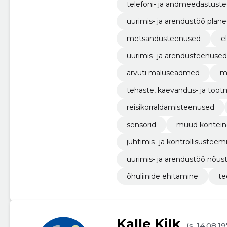
telefoni- ja andmeedastust
uurimis- ja arendustöö plane
metsandusteenused
e
uurimis- ja arendusteenuse
arvuti mäluseadmed
m
tehaste, kaevandus- ja toot
nete ehitustööd
reisikorraldamisteenused
sensorid
muud kontein
juhtimis- ja kontrollisüste
uurimis- ja arendustöö nõu
õhuliinide ehitamine
te
Kalle Kilk
(s. 14.08.1