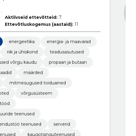
Aktiivseid ettevõtteid:
7
Ettevõtluskogemus (aastaid):
11
energeetika
energia- ja maavarad
riik ja ühiskond
teadusasutused
used võrgu kaudu
propaan ja butaan
llaadid
määrded
mitmesugused toiduained
oted
võrgusüsteem
stööd
tuuride teenused
arendustöö teenused
serverid
eenused
kaugotsinguteenused