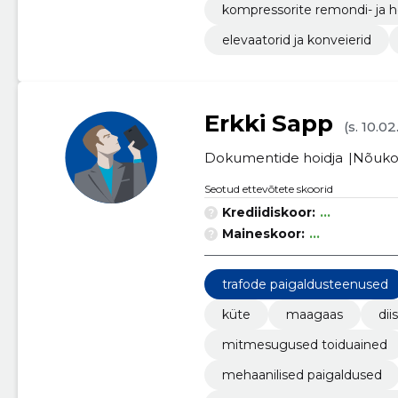
kompressorite remondi- ja 
elevaatorid ja konveierid
Erkki Sapp
(s. 10.0
Dokumentide hoidja
Nõuko
Seotud ettevõtete skoorid
Krediidiskoor:
...
Maineskoor:
...
trafode paigaldusteenused
küte
maagaas
dii
mitmesugused toiduained
mehaanilised paigaldused