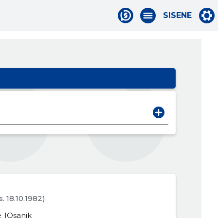
SISENE
s. 18.10.1982)
e
Osanik