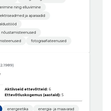
erimine ning elluviimine
lektriseadmed ja aparaadid
galdustööd
ed nõustamisteenused
tamisteenused
fotograafiateenused
02.1989)
e
Aktiivseid ettevõtteid:
6
Ettevõtluskogemus (aastaid):
5
energeetika
energia- ja maavarad