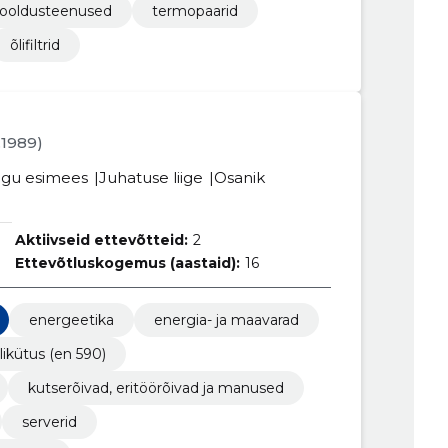
hooldusteenused
termopaarid
õlifiltrid
2.1989)
gu esimees
Juhatuse liige
Osanik
Aktiivseid ettevõtteid:
2
Ettevõtluskogemus (aastaid):
16
energeetika
energia- ja maavarad
slikütus (en 590)
kutserõivad, eritöörõivad ja manused
serverid