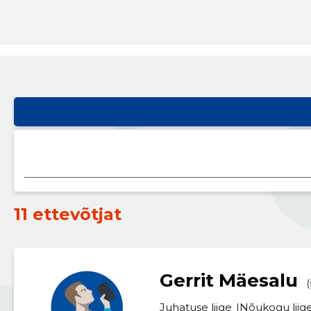
11 ettevõtjat
Gerrit Mäesalu
(
Juhatuse liige
Nõukogu liig