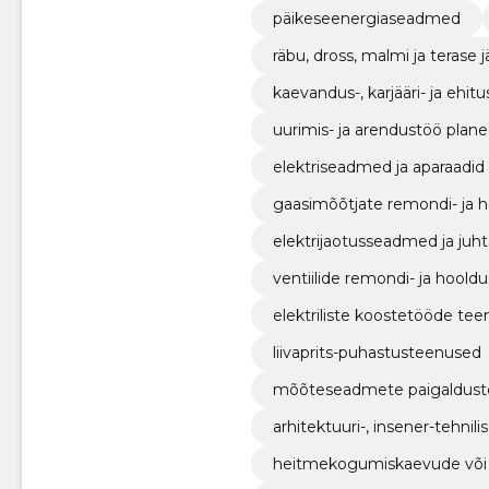
päikeseenergiaseadmed
räbu, dross, malmi ja terase 
kaevandus-, karjääri- ja ehi
uurimis- ja arendustöö plane
elektriseadmed ja aparaadid
gaasimõõtjate remondi- ja 
elektrijaotusseadmed ja juh
ventiilide remondi- ja hool
elektriliste koostetööde te
liivaprits-puhastusteenused
mõõteseadmete paigaldus
arhitektuuri-, insener-tehn
heitmekogumiskaevude või