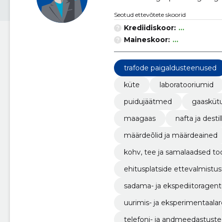
Seotud ettevõtete skoorid
Krediidiskoor:
...
Maineskoor:
...
trafode paigaldusteenused
küte
laboratooriumid
puidujäätmed
gaasküt
maagaas
nafta ja desti
määrdeõlid ja määrdeained
kohv, tee ja samalaadsed to
ehitusplatside ettevalmistu
sadama- ja ekspediitoragen
uurimis- ja eksperimentaal
telefoni- ja andmeedastust