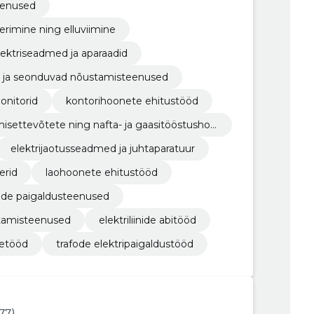
eenused
erimine ning elluviimine
lektriseadmed ja aparaadid
d ja seonduvad nõustamisteenused
onitorid
kontorihoonete ehitustööd
misettevõtete ning nafta- ja gaasitööstushoo
elektrijaotusseadmed ja juhtaparatuur
erid
laohoonete ehitustööd
emide paigaldusteenused
stamisteenused
elektriliinide abitööd
etööd
trafode elektripaigaldustööd
977)