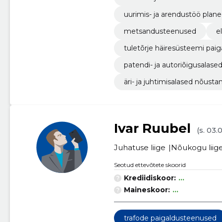
uurimis- ja arendustöö plane
metsandusteenused
e
tuletõrje häiresüsteemi pai
patendi- ja autoriõigusalas
äri- ja juhtimisalased nõus
Ivar Ruubel
(s. 03.
Juhatuse liige
Nõukogu liig
Seotud ettevõtete skoorid
Krediidiskoor:
...
Maineskoor:
...
trafode paigaldusteenused