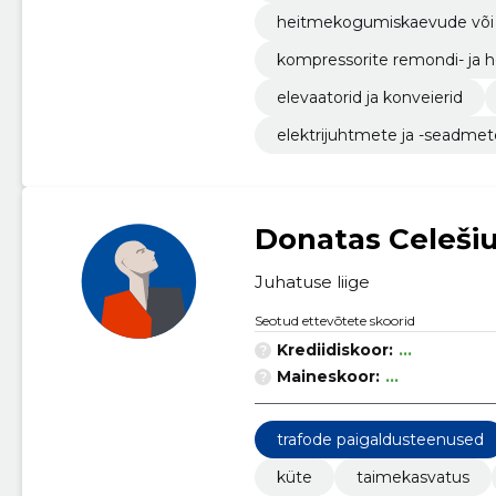
heitmekogumiskaevude või
kompressorite remondi- ja 
elevaatorid ja konveierid
elektrijuhtmete ja -seadmet
Donatas Celeši
Juhatuse liige
Seotud ettevõtete skoorid
Krediidiskoor:
...
Maineskoor:
...
trafode paigaldusteenused
küte
taimekasvatus