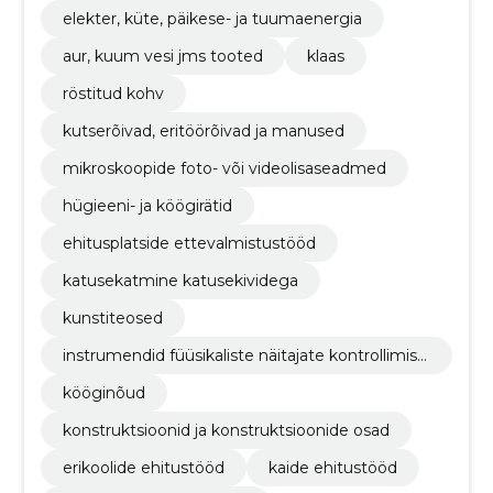
elekter, küte, päikese- ja tuumaenergia
aur, kuum vesi jms tooted
klaas
röstitud kohv
kutserõivad, eritöörõivad ja manused
mikroskoopide foto- või videolisaseadmed
hügieeni- ja köögirätid
ehitusplatside ettevalmistustööd
katusekatmine katusekividega
kunstiteosed
instrumendid füüsikaliste näitajate kontrollimise
ks
kööginõud
konstruktsioonid ja konstruktsioonide osad
erikoolide ehitustööd
kaide ehitustööd