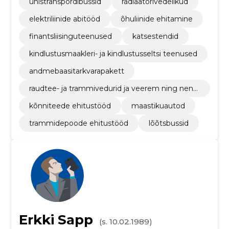
ühistranspordibussid
radiaatorivedelikud
elektriliinide abitööd
õhuliinide ehitamine
finantsliisinguteenused
katsestendid
kindlustusmaakleri- ja kindlustusseltsi teenused
andmebaasitarkvarapakett
raudtee- ja trammivedurid ja veerem ning nend
ega seonduvad osad
kõnniteede ehitustööd
maastikuautod
trammidepoode ehitustööd
lõõtsbussid
Erkki Sapp
(s. 10.02.1989)