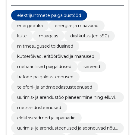
elektrijuhtmete paigaldustööd
energeetika
energia- ja maavarad
küte
maagaas
diislikütus (en 590)
mitmesugused toiduained
kutserõivad, eritöörõivad ja manused
mehaanilised paigaldused
serverid
trafode paigaldusteenused
telefoni- ja andmeedastusteenused
uurimis- ja arendustöö planeerimine ning elluvii
mine
metsandusteenused
elektriseadmed ja aparaadid
uurimis- ja arendusteenused ja seonduvad nõus
tamisteenused