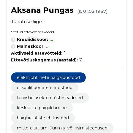
Aksana Pungas
(s. 01.02.1967)
Juhatuse liige
Seotud ettevõtete skoorid
Krediidiskoor:
...
Maineskoor:
...
Aktiivseid ettevõtteid:
1
Ettevõtluskogemus (aastaid):
7
elektrijuhtmete paigaldustööd
ülikoolihoonete ehitustööd
tervishoiusektori tõsteseadmed
keskkütte paigaldamine
haiglarajatiste ehitustööd
mitte-eluruumi üürimis- või liisimisteenused