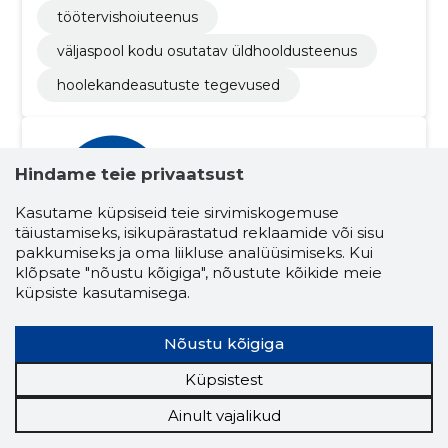
töötervishoiuteenus
väljaspool kodu osutatav üldhooldusteenus
hoolekandeasutuste tegevused
Hindame teie privaatsust
Kasutame küpsiseid teie sirvimiskogemuse
täiustamiseks, isikupärastatud reklaamide või sisu
pakkumiseks ja oma liikluse analüüsimiseks. Kui
Ingvar Saare
klõpsate "nõustu kõigiga", nõustute kõikide meie
(s. 13.06.1986)
küpsiste kasutamisega.
Asutuse esindusõiguslik isik
Juhatuse liige
Likvideerija
Nõukogu liige
Osanik
Nõustu kõigiga
Seotud ettevõtete skoorid
Küpsistest
Krediidiskoor:
...
Ainult vajalikud
Maineskoor:
...
Aktiivseid ettevõtteid:
11