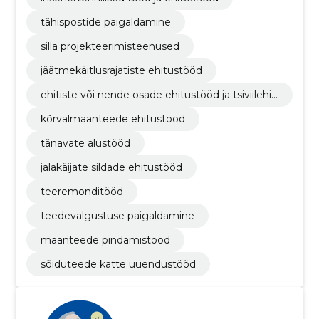
tähispostide paigaldamine
silla projekteerimisteenused
jäätmekäitlusrajatiste ehitustööd
ehitiste või nende osade ehitustööd ja tsiviilehit
ustööd
kõrvalmaanteede ehitustööd
tänavate alustööd
jalakäijate sildade ehitustööd
teeremonditööd
teedevalgustuse paigaldamine
maanteede pindamistööd
sõiduteede katte uuendustööd