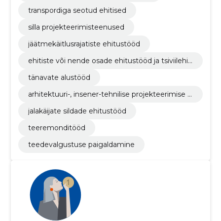
transpordiga seotud ehitised
silla projekteerimisteenused
jäätmekäitlusrajatiste ehitustööd
ehitiste või nende osade ehitustööd ja tsiviilehit
ustööd
tänavate alustööd
arhitektuuri-, insener-tehnilise projekteerimise ja
planeerimisteenused
jalakäijate sildade ehitustööd
teeremonditööd
teedevalgustuse paigaldamine