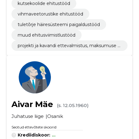
kutsekoolide ehitustööd
vihmaveetorustike ehitustööd
tuletõrje häiresüsteemi paigaldustööd
muud ehitusviimistlustööd
projekti ja kavandi ettevalmistus, maksumuse hi
ndamine
Aivar Mäe
(s. 12.05.1960)
Juhatuse liige
Osanik
Seotud ettevõtete skoorid
Krediidiskoor:
...