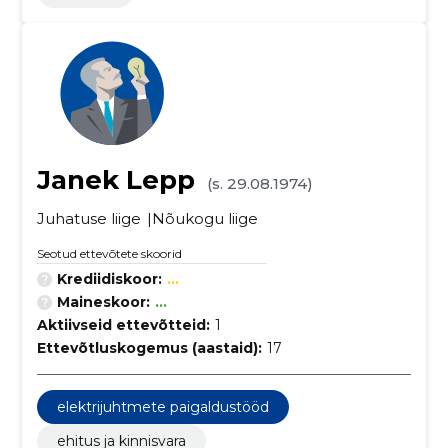
Janek Lepp
(s. 29.08.1974)
Juhatuse liige
Nõukogu liige
Seotud ettevõtete skoorid
Krediidiskoor:
...
Maineskoor:
...
Aktiivseid ettevõtteid:
1
Ettevõtluskogemus (aastaid):
17
elektrijuhtmete paigaldustööd
ehitus ja kinnisvara