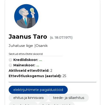
Jaanus Taro
(s. 18.07.1971)
Juhatuse liige
Osanik
Seotud ettevõtete skoorid
Krediidiskoor:
...
Maineskoor:
...
Aktiivseid ettevõtteid:
2
Ettevõtluskogemus (aastaid):
25
elektrijuhtmete paigaldustööd
ehitus ja kinnisvara
teede- ja sillaehitus