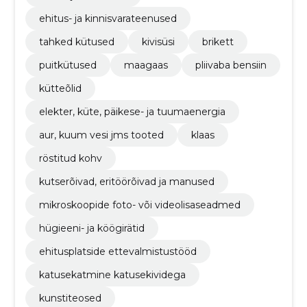
ehitus- ja kinnisvarateenused
tahked kütused
kivisüsi
brikett
puitkütused
maagaas
pliivaba bensiin
kütteõlid
elekter, küte, päikese- ja tuumaenergia
aur, kuum vesi jms tooted
klaas
röstitud kohv
kutserõivad, eritöörõivad ja manused
mikroskoopide foto- või videolisaseadmed
hügieeni- ja köögirätid
ehitusplatside ettevalmistustööd
katusekatmine katusekividega
kunstiteosed