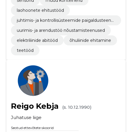
sensorid
muud konteinerid
laohoonete ehitustööd
juhtimis- ja kontrollisüsteemide paigaldusteenu
sed
uurimis- ja arendustöö nõustamisteenused
elektriliinide abitööd
õhuliinide ehitamine
teetööd
Reigo Kebja
(s. 10.12.1990)
Juhatuse liige
Seotud ettevõtete skoorid