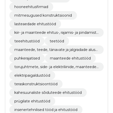
hooneehitusfirmad
mitmesugused konstruktsioonid
lasteaedade ehitustööd
kiir- ja maanteede ehitus-, rajamis- ja pindamistö
öd
teeehitustööd
teetööd
maanteede, teede, tänavate ja jalgradade alust
ööd
puhkerajatised
maanteede ehitustööd
torujuhtmete, side- ja elektriliinide, maanteede,
teede, lennuväljade ja raudteede ehitustööd; pi
elektripaigaldustööd
nnakattetööd
teraskonstruktsioontööd
kahesuunaliste sõiduteede ehitustööd
prügilate ehitustööd
insenertehnilised tööd ja ehitustööd