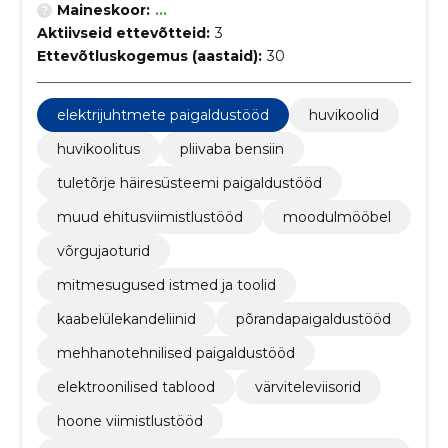
Maineskoor:
...
Aktiivseid ettevõtteid:
3
Ettevõtluskogemus (aastaid):
30
elektrijuhtmete paigaldustööd
huvikoolid
huvikoolitus
pliivaba bensiin
tuletõrje häiresüsteemi paigaldustööd
muud ehitusviimistlustööd
moodulmööbel
võrgujaoturid
mitmesugused istmed ja toolid
kaabelülekandeliinid
põrandapaigaldustööd
mehhanotehnilised paigaldustööd
elektroonilised tablood
värviteleviisorid
hoone viimistlustööd