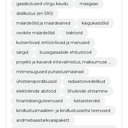
gaaskütused võrgu kaudu
maagaas
diislikütus (en 590)
määrdeõlid ja määrdeained
käigukastiõlid
veokite määrdeõlid
traktorid
kutserõivad, eritöörõivad ja manused
särgid
bussigaraažide ehitustööd
projekti ja kavandi ettevalmistus, maksumuse hi
ndamine
mitmesugused puhastusmasinad
ühistranspordibussid
radiaatorivedelikud
elektriliinide abitööd
õhuliinide ehitamine
finantsliisinguteenused
katsestendid
kindlustusmaakleri- ja kindlustusseltsi teenused
andmebaasitarkvarapakett