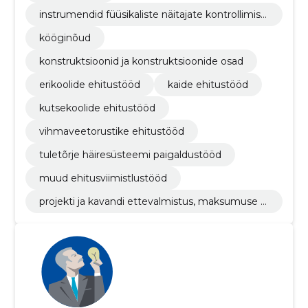
instrumendid füüsikaliste näitajate kontrollimise
ks
kööginõud
konstruktsioonid ja konstruktsioonide osad
erikoolide ehitustööd
kaide ehitustööd
kutsekoolide ehitustööd
vihmaveetorustike ehitustööd
tuletõrje häiresüsteemi paigaldustööd
muud ehitusviimistlustööd
projekti ja kavandi ettevalmistus, maksumuse hi
ndamine