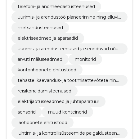
telefoni- ja andmeedastusteenused
uurimis- ja arendustöö planeerimine ning elluvii
mine
metsandusteenused
elektriseadmed ja aparaadid
uurimis- ja arendusteenused ja seonduvad nõus
tamisteenused
arvuti mäluseadmed
monitorid
kontorihoonete ehitustööd
tehaste, kaevandus- ja tootmisettevõtete ning
nafta- ja gaasitööstushoonete ehitustööd
reisikorraldamisteenused
elektrijaotusseadmed ja juhtaparatuur
sensorid
muud konteinerid
laohoonete ehitustööd
juhtimis- ja kontrollisüsteemide paigaldusteenu
sed