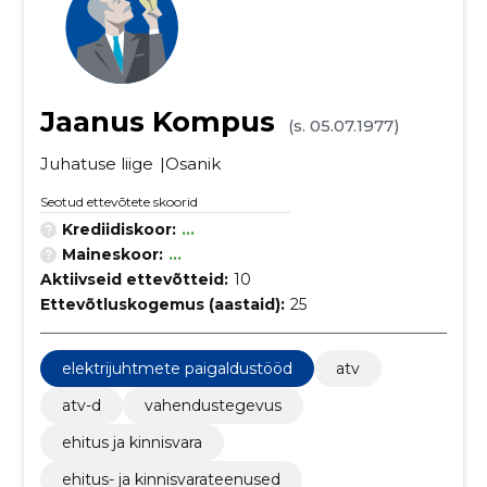
Jaanus Kompus
(s. 05.07.1977)
Juhatuse liige
Osanik
Seotud ettevõtete skoorid
Krediidiskoor:
...
Maineskoor:
...
Aktiivseid ettevõtteid:
10
Ettevõtluskogemus (aastaid):
25
elektrijuhtmete paigaldustööd
atv
atv-d
vahendustegevus
ehitus ja kinnisvara
ehitus- ja kinnisvarateenused