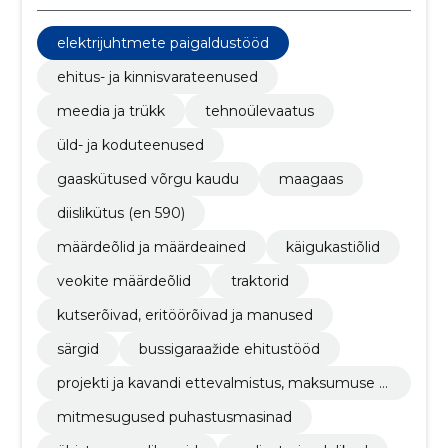
elektrijuhtmete paigaldustööd
ehitus- ja kinnisvarateenused
meedia ja trükk
tehnoülevaatus
üld- ja koduteenused
gaaskütused võrgu kaudu
maagaas
diislikütus (en 590)
määrdeõlid ja määrdeained
käigukastiõlid
veokite määrdeõlid
traktorid
kutserõivad, eritöörõivad ja manused
särgid
bussigaraažide ehitustööd
projekti ja kavandi ettevalmistus, maksumuse hi
ndamine
mitmesugused puhastusmasinad