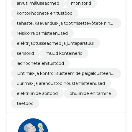
arvuti mäluseadmed
monitorid
kontorihoonete ehitustööd
tehaste, kaevandus- ja tootmisettevõtete ning
nafta- ja gaasitööstushoonete ehitustööd
reisikorraldamisteenused
elektrijaotusseadmed ja juhtaparatuur
sensorid
muud konteinerid
laohoonete ehitustööd
juhtimis- ja kontrollisüsteemide paigaldusteenu
sed
uurimis- ja arendustöö nõustamisteenused
elektriliinide abitööd
õhuliinide ehitamine
teetööd