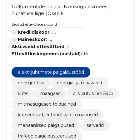
Dokumentide hoidja
Nõukogu esimees
Juhatuse liige
Osanik
Seotud ettevõtete skoorid
Krediidiskoor:
...
Maineskoor:
...
Aktiivseid ettevõtteid:
2
Ettevõtluskogemus (aastaid):
16
elektrijuhtmete paigaldustööd
energeetika
energia- ja maavarad
küte
maagaas
diislikütus (en 590)
mitmesugused toiduained
kutserõivad, eritöörõivad ja manused
mehaanilised paigaldused
serverid
trafode paigaldusteenused