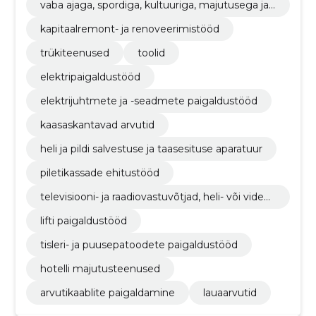
vaba ajaga, spordiga, kultuuriga, majutusega ja r
estoranidega seotud hoonete ehitustööd
kapitaalremont- ja renoveerimistööd
trükiteenused
toolid
elektripaigaldustööd
elektrijuhtmete ja -seadmete paigaldustööd
kaasaskantavad arvutid
heli ja pildi salvestuse ja taasesituse aparatuur
piletikassade ehitustööd
televisiooni- ja raadiovastuvõtjad, heli- või videos
alvestus- ja taasesitusseadmed
lifti paigaldustööd
tisleri- ja puusepatoodete paigaldustööd
hotelli majutusteenused
arvutikaablite paigaldamine
lauaarvutid