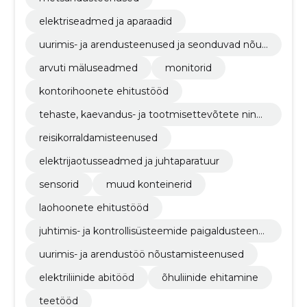
elektriseadmed ja aparaadid
uurimis- ja arendusteenused ja seonduvad nõus
tamisteenused
arvuti mäluseadmed
monitorid
kontorihoonete ehitustööd
tehaste, kaevandus- ja tootmisettevõtete ning
nafta- ja gaasitööstushoonete ehitustööd
reisikorraldamisteenused
elektrijaotusseadmed ja juhtaparatuur
sensorid
muud konteinerid
laohoonete ehitustööd
juhtimis- ja kontrollisüsteemide paigaldusteenu
sed
uurimis- ja arendustöö nõustamisteenused
elektriliinide abitööd
õhuliinide ehitamine
teetööd