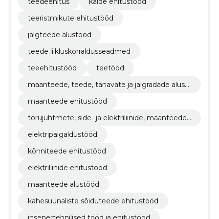
teedeehitus
kaide ehitustööd
teeristmikute ehitustööd
jalgteede alustööd
teede liikluskorraldusseadmed
teeehitustööd
teetööd
maanteede, teede, tänavate ja jalgradade alust
ööd
maanteede ehitustööd
torujuhtmete, side- ja elektriliinide, maanteede,
teede, lennuväljade ja raudteede ehitustööd; pi
elektripaigaldustööd
nnakattetööd
kõnniteede ehitustööd
elektriliinide ehitustööd
maanteede alustööd
kahesuunaliste sõiduteede ehitustööd
insenertehnilised tööd ja ehitustööd