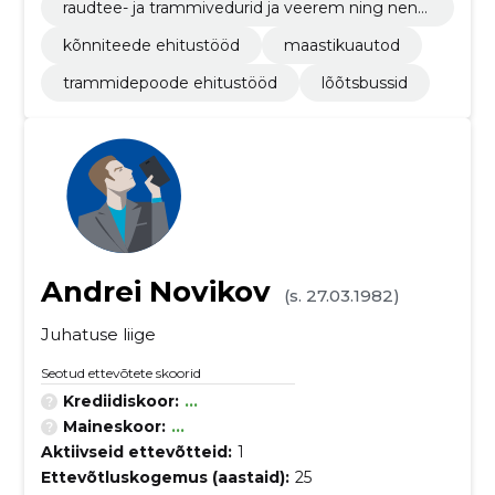
raudtee- ja trammivedurid ja veerem ning nend
ega seonduvad osad
kõnniteede ehitustööd
maastikuautod
trammidepoode ehitustööd
lõõtsbussid
Andrei Novikov
(s. 27.03.1982)
Juhatuse liige
Seotud ettevõtete skoorid
Krediidiskoor:
...
Maineskoor:
...
Aktiivseid ettevõtteid:
1
Ettevõtluskogemus (aastaid):
25