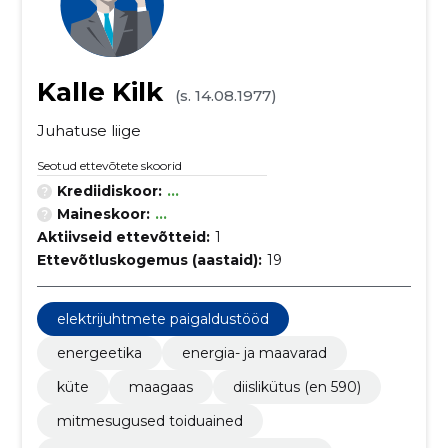
Kalle Kilk
(s. 14.08.1977)
Juhatuse liige
Seotud ettevõtete skoorid
Krediidiskoor:
...
Maineskoor:
...
Aktiivseid ettevõtteid:
1
Ettevõtluskogemus (aastaid):
19
elektrijuhtmete paigaldustööd
energeetika
energia- ja maavarad
küte
maagaas
diislikütus (en 590)
mitmesugused toiduained