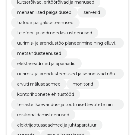
kutserõivad, eritöörõivad ja manused
mehaanilised paigaldused
serverid
trafode paigaldusteenused
telefoni- ja andmeedastusteenused
uurimis- ja arendustöö planeerimine ning elluvii
mine
metsandusteenused
elektriseadmed ja aparaadid
uurimis- ja arendusteenused ja seonduvad nõus
tamisteenused
arvuti mäluseadmed
monitorid
kontorihoonete ehitustööd
tehaste, kaevandus- ja tootmisettevõtete ning
nafta- ja gaasitööstushoonete ehitustööd
reisikorraldamisteenused
elektrijaotusseadmed ja juhtaparatuur