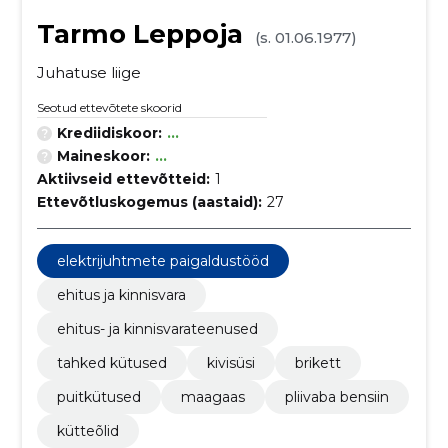
Tarmo Leppoja
(s. 01.06.1977)
Juhatuse liige
Seotud ettevõtete skoorid
Krediidiskoor:
...
Maineskoor:
...
Aktiivseid ettevõtteid:
1
Ettevõtluskogemus (aastaid):
27
elektrijuhtmete paigaldustööd
ehitus ja kinnisvara
ehitus- ja kinnisvarateenused
tahked kütused
kivisüsi
brikett
puitkütused
maagaas
pliivaba bensiin
kütteõlid