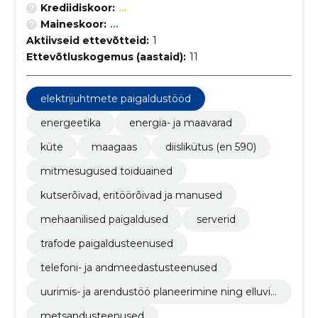
Krediidiskoor:
...
Maineskoor:
...
Aktiivseid ettevõtteid:
1
Ettevõtluskogemus (aastaid):
11
elektrijuhtmete paigaldustööd
energeetika
energia- ja maavarad
küte
maagaas
diislikütus (en 590)
mitmesugused toiduained
kutserõivad, eritöörõivad ja manused
mehaanilised paigaldused
serverid
trafode paigaldusteenused
telefoni- ja andmeedastusteenused
uurimis- ja arendustöö planeerimine ning elluvii
mine
metsandusteenused