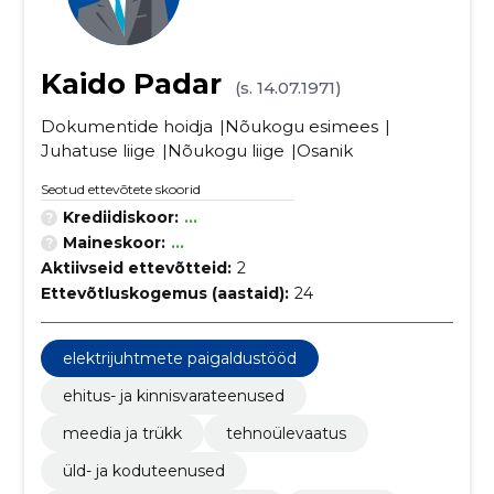
Kaido Padar
(s. 14.07.1971)
Dokumentide hoidja
Nõukogu esimees
Juhatuse liige
Nõukogu liige
Osanik
Seotud ettevõtete skoorid
Krediidiskoor:
...
Maineskoor:
...
Aktiivseid ettevõtteid:
2
Ettevõtluskogemus (aastaid):
24
elektrijuhtmete paigaldustööd
ehitus- ja kinnisvarateenused
meedia ja trükk
tehnoülevaatus
üld- ja koduteenused