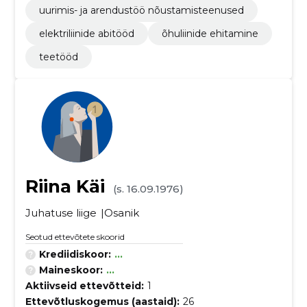
uurimis- ja arendustöö nõustamisteenused
elektriliinide abitööd
õhuliinide ehitamine
teetööd
Riina Käi
(s. 16.09.1976)
Juhatuse liige
Osanik
Seotud ettevõtete skoorid
Krediidiskoor:
...
Maineskoor:
...
Aktiivseid ettevõtteid:
1
Ettevõtluskogemus (aastaid):
26