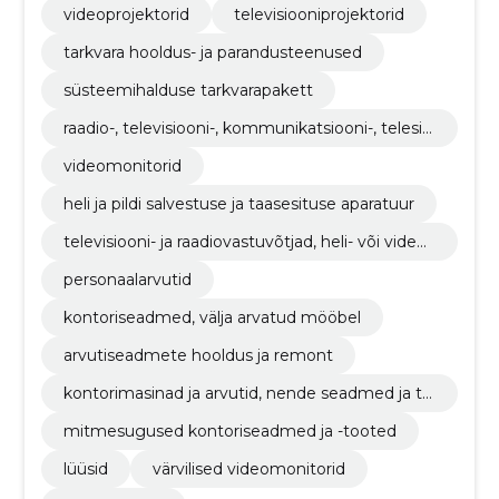
videoprojektorid
televisiooniprojektorid
tarkvara hooldus- ja parandusteenused
süsteemihalduse tarkvarapakett
raadio-, televisiooni-, kommunikatsiooni-, telesid
e- ja sellega seotud seadmed
videomonitorid
heli ja pildi salvestuse ja taasesituse aparatuur
televisiooni- ja raadiovastuvõtjad, heli- või videos
alvestus- ja taasesitusseadmed
personaalarvutid
kontoriseadmed, välja arvatud mööbel
arvutiseadmete hooldus ja remont
kontorimasinad ja arvutid, nende seadmed ja ta
rvikud, v.a mööbel ja tarkvarapaketid
mitmesugused kontoriseadmed ja -tooted
lüüsid
värvilised videomonitorid