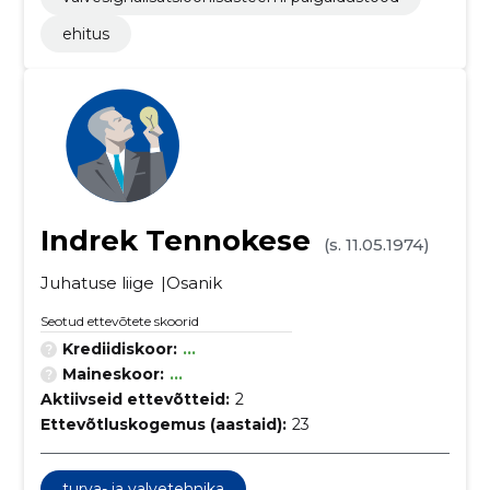
ehitus
Indrek Tennokese
(s. 11.05.1974)
Juhatuse liige
Osanik
Seotud ettevõtete skoorid
Krediidiskoor:
...
Maineskoor:
...
Aktiivseid ettevõtteid:
2
Ettevõtluskogemus (aastaid):
23
turva- ja valvetehnika