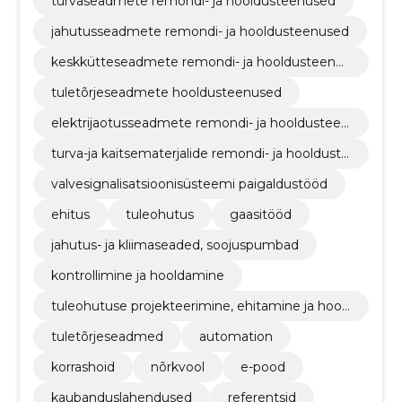
turvaseadmete remondi- ja hooldusteenused
jahutusseadmete remondi- ja hooldusteenused
keskkütteseadmete remondi- ja hooldusteenus
ed
tuletõrjeseadmete hooldusteenused
elektrijaotusseadmete remondi- ja hooldusteen
used
turva-ja kaitsematerjalide remondi- ja hoolduste
enused
valvesignalisatsioonisüsteemi paigaldustööd
ehitus
tuleohutus
gaasitööd
jahutus- ja kliimaseaded, soojuspumbad
kontrollimine ja hooldamine
tuleohutuse projekteerimine, ehitamine ja hool
damine
tuletõrjeseadmed
automation
korrashoid
nõrkvool
e-pood
kaubanduslahendused
referentsid