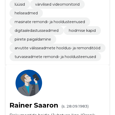
lüüsid
värvilised videomonitorid
heliseadmed
masinate remondi- ja hooldusteenused
digitaaledastusseadmed
hoidmise kapid
piirete paigaldamine
arvutite välisseadmete hooldus- ja remonditööd
turvaseadmete remondi- ja hooldusteenused
Rainer Saaron
(s. 28.09.1983)