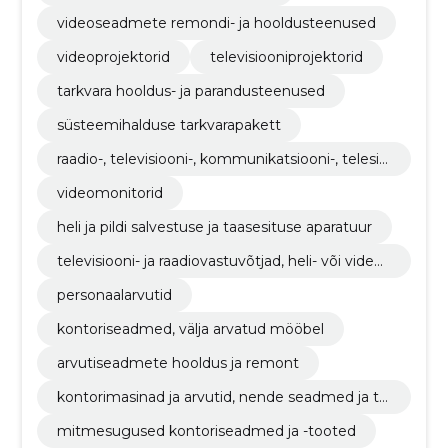
videoseadmete remondi- ja hooldusteenused
videoprojektorid
televisiooniprojektorid
tarkvara hooldus- ja parandusteenused
süsteemihalduse tarkvarapakett
raadio-, televisiooni-, kommunikatsiooni-, telesid
e- ja sellega seotud seadmed
videomonitorid
heli ja pildi salvestuse ja taasesituse aparatuur
televisiooni- ja raadiovastuvõtjad, heli- või videos
alvestus- ja taasesitusseadmed
personaalarvutid
kontoriseadmed, välja arvatud mööbel
arvutiseadmete hooldus ja remont
kontorimasinad ja arvutid, nende seadmed ja ta
rvikud, v.a mööbel ja tarkvarapaketid
mitmesugused kontoriseadmed ja -tooted