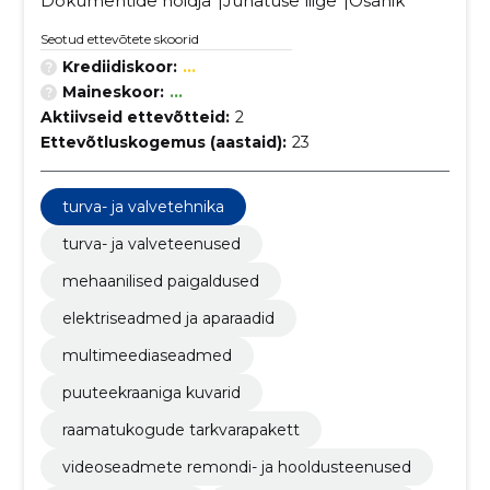
Dokumentide hoidja
Juhatuse liige
Osanik
Seotud ettevõtete skoorid
Krediidiskoor:
...
Maineskoor:
...
Aktiivseid ettevõtteid:
2
Ettevõtluskogemus (aastaid):
23
turva- ja valvetehnika
turva- ja valveteenused
mehaanilised paigaldused
elektriseadmed ja aparaadid
multimeediaseadmed
puuteekraaniga kuvarid
raamatukogude tarkvarapakett
videoseadmete remondi- ja hooldusteenused