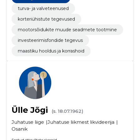
turva- ja valveteenused
korteriühistute tegevused
mootorsõidukite muude seadmete tootmine
investeerimisfondide tegevus
maastiku hooldus ja korrashoid
Ülle Jõgi
(s. 18.07.1962)
Juhatuse liige
Juhatuse liikmest likvideerija
Osanik
Seotud ettevõtete skoorid