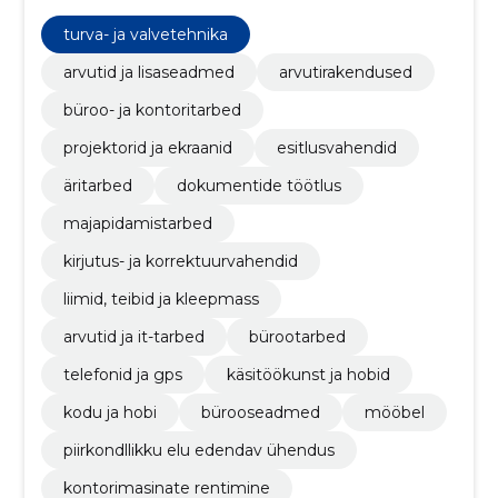
turva- ja valvetehnika
arvutid ja lisaseadmed
arvutirakendused
büroo- ja kontoritarbed
projektorid ja ekraanid
esitlusvahendid
äritarbed
dokumentide töötlus
majapidamistarbed
kirjutus- ja korrektuurvahendid
liimid, teibid ja kleepmass
arvutid ja it-tarbed
bürootarbed
telefonid ja gps
käsitöökunst ja hobid
kodu ja hobi
bürooseadmed
mööbel
piirkondllikku elu edendav ühendus
kontorimasinate rentimine