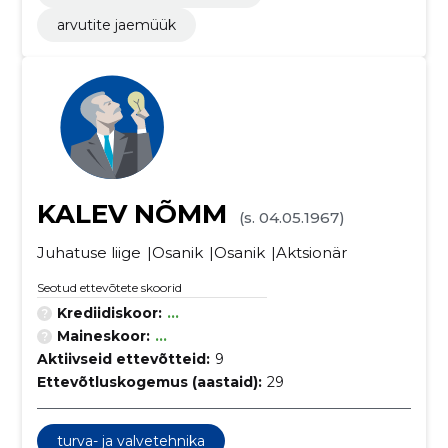
arvutite jaemüük
KALEV NÕMM
(s. 04.05.1967)
Juhatuse liige
Osanik
Osanik
Aktsionär
Seotud ettevõtete skoorid
Krediidiskoor:
...
Maineskoor:
...
Aktiivseid ettevõtteid:
9
Ettevõtluskogemus (aastaid):
29
turva- ja valvetehnika