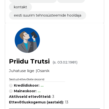
kontakt
eesti suurim tehnosüsteemide hooldaja
Priidu Trutsi
(s. 03.02.1981)
Juhatuse liige
Osanik
Seotud ettevõtete skoorid
Krediidiskoor:
...
Maineskoor:
...
Aktiivseid ettevõtteid:
3
Ettevõtluskogemus (aastaid):
13