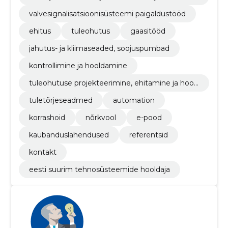
enused
valvesignalisatsioonisüsteemi paigaldustööd
ehitus
tuleohutus
gaasitööd
jahutus- ja kliimaseaded, soojuspumbad
kontrollimine ja hooldamine
tuleohutuse projekteerimine, ehitamine ja hool
damine
tuletõrjeseadmed
automation
korrashoid
nõrkvool
e-pood
kaubanduslahendused
referentsid
kontakt
eesti suurim tehnosüsteemide hooldaja