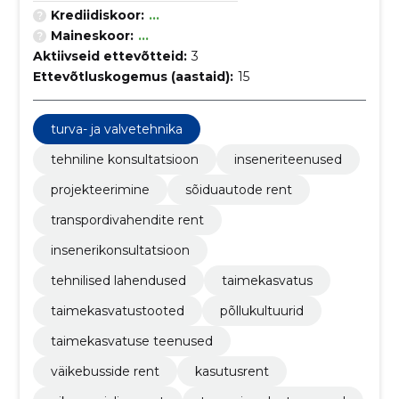
Krediidiskoor:
...
Maineskoor:
...
Aktiivseid ettevõtteid:
3
Ettevõtluskogemus (aastaid):
15
turva- ja valvetehnika
tehniline konsultatsioon
inseneriteenused
projekteerimine
sõiduautode rent
transpordivahendite rent
insenerikonsultatsioon
tehnilised lahendused
taimekasvatus
taimekasvatustooted
põllukultuurid
taimekasvatuse teenused
väikebusside rent
kasutusrent