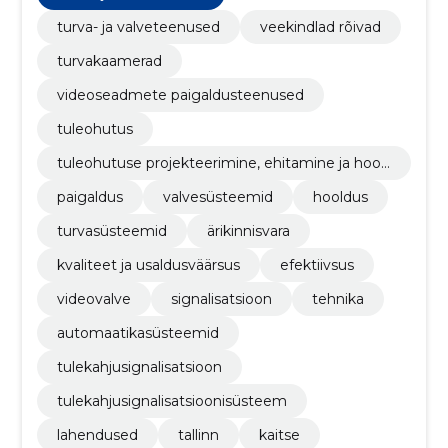
turva- ja valveteenused
veekindlad rõivad
turvakaamerad
videoseadmete paigaldusteenused
tuleohutus
tuleohutuse projekteerimine, ehitamine ja hool
damine
paigaldus
valvesüsteemid
hooldus
turvasüsteemid
ärikinnisvara
kvaliteet ja usaldusväärsus
efektiivsus
videovalve
signalisatsioon
tehnika
automaatikasüsteemid
tulekahjusignalisatsioon
tulekahjusignalisatsioonisüsteem
lahendused
tallinn
kaitse