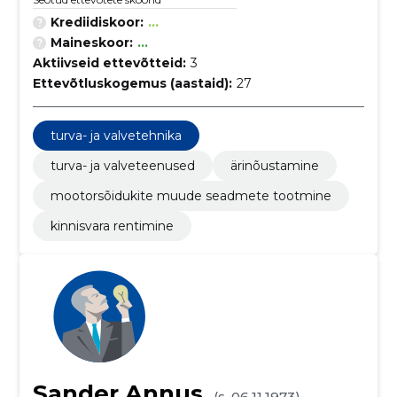
Krediidiskoor:
...
Maineskoor:
...
Aktiivseid ettevõtteid:
3
Ettevõtluskogemus (aastaid):
27
turva- ja valvetehnika
turva- ja valveteenused
ärinõustamine
mootorsõidukite muude seadmete tootmine
kinnisvara rentimine
Sander Annus
(s. 06.11.1973)