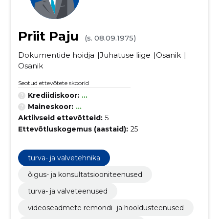
Priit Paju
(s. 08.09.1975)
Dokumentide hoidja
Juhatuse liige
Osanik
Osanik
Seotud ettevõtete skoorid
Krediidiskoor:
...
Maineskoor:
...
Aktiivseid ettevõtteid:
5
Ettevõtluskogemus (aastaid):
25
turva- ja valvetehnika
õigus- ja konsultatsiooniteenused
turva- ja valveteenused
videoseadmete remondi- ja hooldusteenused