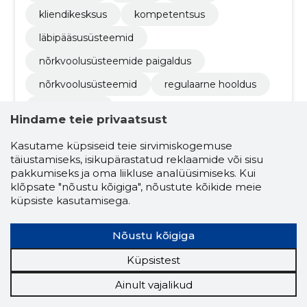
kliendikesksus
kompetentsus
läbipääsusüsteemid
nõrkvoolusüsteemide paigaldus
nõrkvoolusüsteemid
regulaarne hooldus
arvutivõrgud
Hindame teie privaatsust
Kasutame küpsiseid teie sirvimiskogemuse
täiustamiseks, isikupärastatud reklaamide või sisu
pakkumiseks ja oma liikluse analüüsimiseks. Kui
klõpsate "nõustu kõigiga", nõustute kõikide meie
küpsiste kasutamisega.
Sander Sasi
Nõustu kõigiga
(s. 12.03.1989)
Küpsistest
Juhatuse liige
Osanik
Ainult vajalikud
Seotud ettevõtete skoorid
Krediidiskoor:
...