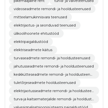
pikemaajaline rent
turva- ja valveteenused
videoseadmete remondi- ja hooldusteenused
mitteelamukinnisvara teenused
elektrijaotus- ja seonduvad teenused
ülikoolihoonete ehitustööd
elektripaigaldustööd
elektriseadmete käitus
turvaseadmete remondi- ja hooldusteenused
jahutusseadmete remondi- ja hooldusteenused
keskkütteseadmete remondi- ja hooldusteenus
ed
tuletõrjeseadmete hooldusteenused
elektrijaotusseadmete remondi- ja hooldusteen
used
turva-ja kaitsematerjalide remondi- ja hoolduste
enused
valvesignalisatsioonisüsteemi paigaldustööd