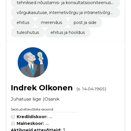
tehnilised nõustamis- ja konsultatsiooniteenuse
d
võrgukasutuse, internetivõrgu ja intranetivõrgu
tarkvarapakett
ehitus
merendus
post ja side
tuleohutus
ehitus ja hooldus
Indrek Olkonen
(s. 14.04.1965)
Juhatuse liige
Osanik
Seotud ettevõtete skoorid
Krediidiskoor:
...
Maineskoor:
...
Aktiivseid ettevõtteid:
3