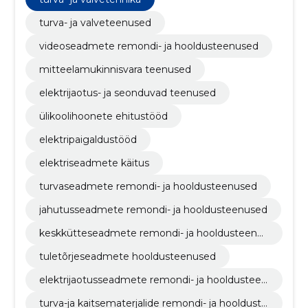
turva- ja valveteenused
videoseadmete remondi- ja hooldusteenused
mitteelamukinnisvara teenused
elektrijaotus- ja seonduvad teenused
ülikoolihoonete ehitustööd
elektripaigaldustööd
elektriseadmete käitus
turvaseadmete remondi- ja hooldusteenused
jahutusseadmete remondi- ja hooldusteenused
keskkütteseadmete remondi- ja hooldusteenus
ed
tuletõrjeseadmete hooldusteenused
elektrijaotusseadmete remondi- ja hooldusteen
used
turva-ja kaitsematerjalide remondi- ja hoolduste