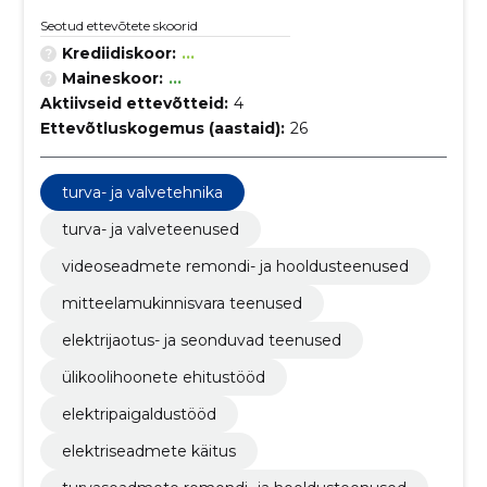
Seotud ettevõtete skoorid
Krediidiskoor:
...
Maineskoor:
...
Aktiivseid ettevõtteid:
4
Ettevõtluskogemus (aastaid):
26
turva- ja valvetehnika
turva- ja valveteenused
videoseadmete remondi- ja hooldusteenused
mitteelamukinnisvara teenused
elektrijaotus- ja seonduvad teenused
ülikoolihoonete ehitustööd
elektripaigaldustööd
elektriseadmete käitus