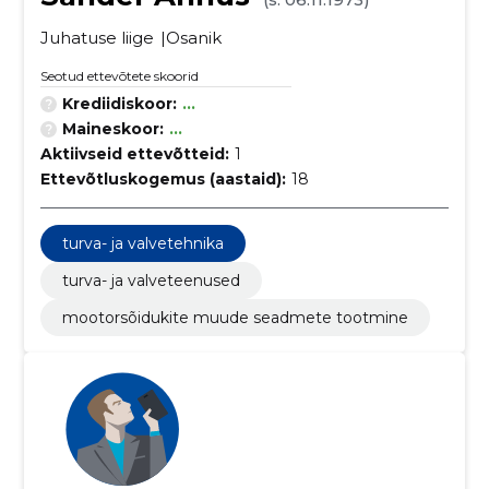
Juhatuse liige
Osanik
Seotud ettevõtete skoorid
Krediidiskoor:
...
Maineskoor:
...
Aktiivseid ettevõtteid:
1
Ettevõtluskogemus (aastaid):
18
turva- ja valvetehnika
turva- ja valveteenused
mootorsõidukite muude seadmete tootmine