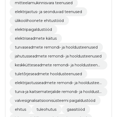
mitteelamukinnisvara teenused
elektrijaotus- ja seonduvad teenused
ülikoolihoonete ehitustööd
elektripaigaldustööd
elektriseadmete käitus
turvaseadmete remondi- ja hooldusteenused
jahutusseadmete remondi- ja hooldusteenused
keskkütteseadmete remondi- ja hooldusteenus
ed
tuletõrjeseadmete hooldusteenused
elektrijaotusseadmete remondi- ja hooldusteen
used
turva-ja kaitsematerjalide remondi- ja hoolduste
enused
valvesignalisatsioonisüsteemi paigaldustööd
ehitus
tuleohutus
gaasitööd