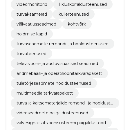
videomonitorid
liikluskorraldusteenused
turvakaamerad
kullerteenused
välivaatlusseadmed
kohtvõrk
hoidmise kapid
turvaseadmete remondi- ja hooldusteenused
turvateenused
televisiooni- ja audiovisuaalsed seadmed
andmebaasi- ja operatsioonitarkvarapakett
tuletõrjeseadmete hooldusteenused
multimeedia tarkvarapakett
turva-ja kaitsematerjalide remondi- ja hoolduste
enused
videoseadmete paigaldusteenused
valvesignalisatsioonisüsteemi paigaldustööd