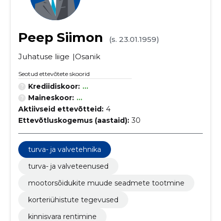
Peep Siimon
(s. 23.01.1959)
Juhatuse liige
Osanik
Seotud ettevõtete skoorid
Krediidiskoor:
...
Maineskoor:
...
Aktiivseid ettevõtteid:
4
Ettevõtluskogemus (aastaid):
30
turva- ja valvetehnika
turva- ja valveteenused
mootorsõidukite muude seadmete tootmine
korteriühistute tegevused
kinnisvara rentimine