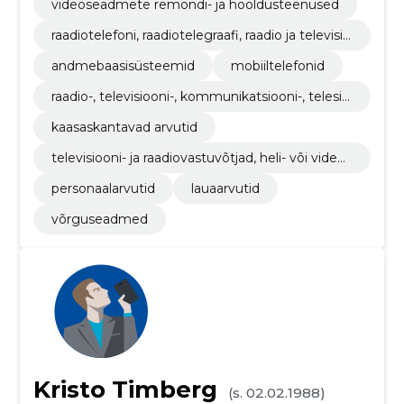
videoseadmete remondi- ja hooldusteenused
raadiotelefoni, raadiotelegraafi, raadio ja televisio
oni saateaparatuur
andmebaasisüsteemid
mobiiltelefonid
raadio-, televisiooni-, kommunikatsiooni-, telesid
e- ja sellega seotud seadmed
kaasaskantavad arvutid
televisiooni- ja raadiovastuvõtjad, heli- või videos
alvestus- ja taasesitusseadmed
personaalarvutid
lauaarvutid
võrguseadmed
Kristo Timberg
(s. 02.02.1988)