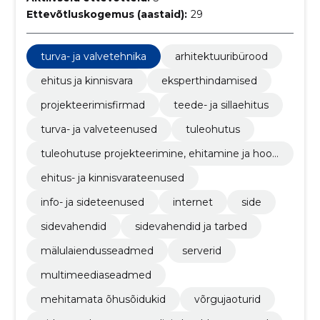
Ettevõtluskogemus (aastaid):
29
turva- ja valvetehnika
arhitektuuribürood
ehitus ja kinnisvara
eksperthindamised
projekteerimisfirmad
teede- ja sillaehitus
turva- ja valveteenused
tuleohutus
tuleohutuse projekteerimine, ehitamine ja hool
damine
ehitus- ja kinnisvarateenused
info- ja sideteenused
internet
side
sidevahendid
sidevahendid ja tarbed
mälulaiendusseadmed
serverid
multimeediaseadmed
mehitamata õhusõidukid
võrgujaoturid