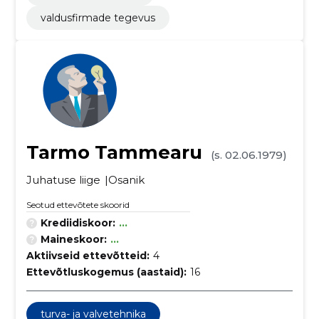
valdusfirmade tegevus
Tarmo Tammearu
(s. 02.06.1979)
Juhatuse liige
Osanik
Seotud ettevõtete skoorid
Krediidiskoor:
...
Maineskoor:
...
Aktiivseid ettevõtteid:
4
Ettevõtluskogemus (aastaid):
16
turva- ja valvetehnika