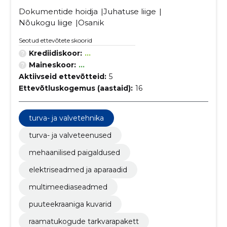
Dokumentide hoidja
Juhatuse liige
Nõukogu liige
Osanik
Seotud ettevõtete skoorid
Krediidiskoor:
...
Maineskoor:
...
Aktiivseid ettevõtteid:
5
Ettevõtluskogemus (aastaid):
16
turva- ja valvetehnika
turva- ja valveteenused
mehaanilised paigaldused
elektriseadmed ja aparaadid
multimeediaseadmed
puuteekraaniga kuvarid
raamatukogude tarkvarapakett