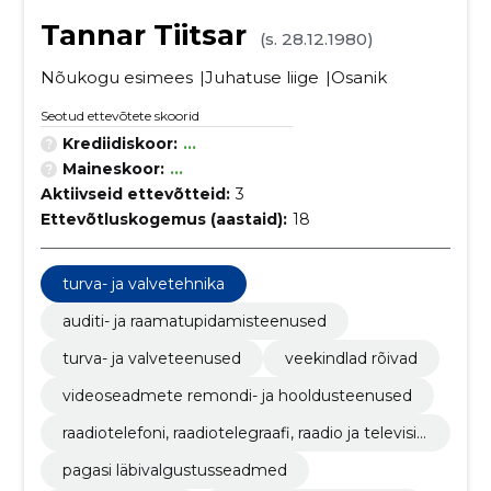
Tannar Tiitsar
(s. 28.12.1980)
Nõukogu esimees
Juhatuse liige
Osanik
Seotud ettevõtete skoorid
Krediidiskoor:
...
Maineskoor:
...
Aktiivseid ettevõtteid:
3
Ettevõtluskogemus (aastaid):
18
turva- ja valvetehnika
auditi- ja raamatupidamisteenused
turva- ja valveteenused
veekindlad rõivad
videoseadmete remondi- ja hooldusteenused
raadiotelefoni, raadiotelegraafi, raadio ja televisio
oni saateaparatuur
pagasi läbivalgustusseadmed