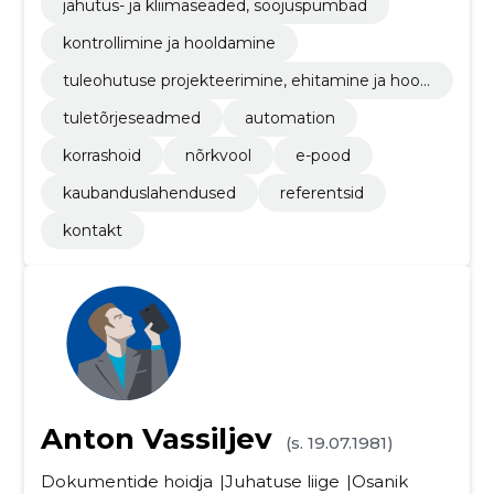
jahutus- ja kliimaseaded, soojuspumbad
kontrollimine ja hooldamine
tuleohutuse projekteerimine, ehitamine ja hool
damine
tuletõrjeseadmed
automation
korrashoid
nõrkvool
e-pood
kaubanduslahendused
referentsid
kontakt
Anton Vassiljev
(s. 19.07.1981)
Dokumentide hoidja
Juhatuse liige
Osanik