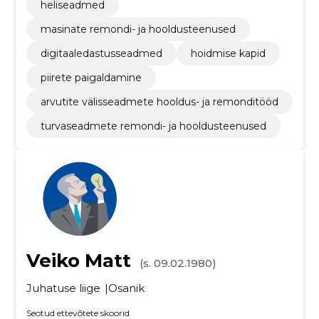
heliseadmed
masinate remondi- ja hooldusteenused
digitaaledastusseadmed
hoidmise kapid
piirete paigaldamine
arvutite välisseadmete hooldus- ja remonditööd
turvaseadmete remondi- ja hooldusteenused
Veiko Matt
(s. 09.02.1980)
Juhatuse liige
Osanik
Seotud ettevõtete skoorid