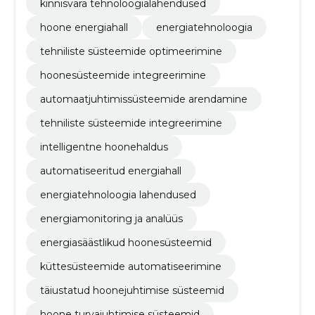
kinnisvara tehnoloogialahendused
hoone energiahall
energiatehnoloogia
tehniliste süsteemide optimeerimine
hoonesüsteemide integreerimine
automaatjuhtimissüsteemide arendamine
tehniliste süsteemide integreerimine
intelligentne hoonehaldus
automatiseeritud energiahall
energiatehnoloogia lahendused
energiamonitoring ja analüüs
energiasäästlikud hoonesüsteemid
küttesüsteemide automatiseerimine
täiustatud hoonejuhtimise süsteemid
hoone turvajuhtimise süsteemid