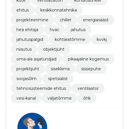
küte
ventilatsioon
konditsioneer
ehitus
keskkonnatehnika
projekteerimine
chiller
energiasääst
hea ehitaja
hvac
jahutus
jahutuspalgid
kohtäratõmme
kvvkj
niisutus
objektijuht
oma-ala asjatundjad
pikaajaline kogemus
projektijuht
sisekliima
sissepuhe
soojasõlm
spetsialist
tehnosüsteemide ehitus
ventilaator
vesi-kanal
väljatõmme
õhk