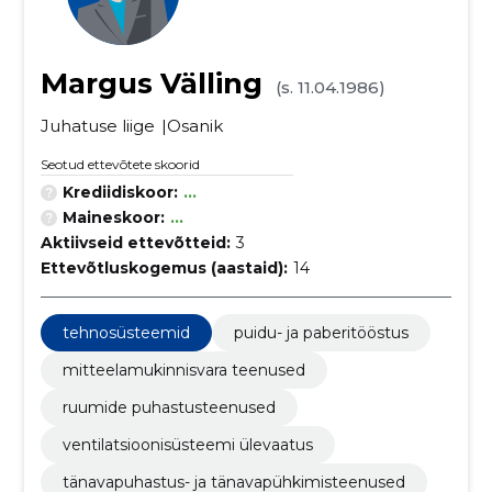
Margus Välling
(s. 11.04.1986)
Juhatuse liige
Osanik
Seotud ettevõtete skoorid
Krediidiskoor:
...
Maineskoor:
...
Aktiivseid ettevõtteid:
3
Ettevõtluskogemus (aastaid):
14
tehnosüsteemid
puidu- ja paberitööstus
mitteelamukinnisvara teenused
ruumide puhastusteenused
ventilatsioonisüsteemi ülevaatus
tänavapuhastus- ja tänavapühkimisteenused