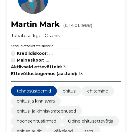
Martin Mark
(s. 14.01.1988)
Juhatuse liige
Osanik
Seotud ettevõtete skoorid
Krediidiskoor:
...
Maineskoor:
...
Aktiivseid ettevõtteid:
3
Ettevõtluskogemus (aastaid):
13
tehnosüsteemid
ehitus
ehitamine
ehitus ja kinnisvara
ehitus- ja kinnisvarateenused
hooneehitusfirmad
üldine ehitusettevõtja
ehitise audit
väikelaod
tartu