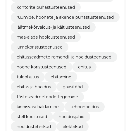
kontorite puhastusteenused
ruumide, hoonete ja akende puhastusteenused
jäätmekõrvaldus- ja käitlusteenused
maa-alade hooldusteenused
lumekoristusteenused
ehitusseadmete remondi- ja hooldusteenused
hoone koristusteenused
ehitus
tuleohutus
ehitamine
ehitus ja hooldus
gaasitööd
tõsteseadmetööde tegemine
kinnisvara haldamine
tehnohooldus
stell koolitused
hooldusjuhid
hooldustehnikud
elektrikud