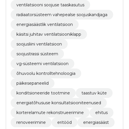
ventilatsiooni soojuse taaskasutus
radiaatorsüsteem vahepealse soojuskandjaga
energiasäästlik ventilatsioon
käsitsi juhitav ventilatsiooniklapp
soojusliini ventilatsioon
soojustrassi süsteem
vg-süsteemi ventilatsioon
õhuvoolu kontrolltehnoloogia
päikesepaneelid
konditsioneeride tootmine
taastuv küte
energiatõhususe konsultatsiooniteenused
korterelamute rekonstrueerimine
ehitus
renoveerimine
eritööd
energiasääst