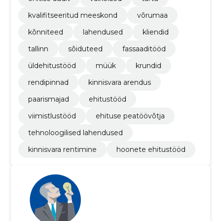
kvalifitseeritud meeskond
võrumaa
kõnniteed
lahendused
kliendid
tallinn
sõiduteed
fassaaditööd
üldehitustööd
müük
krundid
rendipinnad
kinnisvara arendus
paarismajad
ehitustööd
viimistlustööd
ehituse peatöövõtja
tehnoloogilised lahendused
kinnisvara rentimine
hoonete ehitustööd