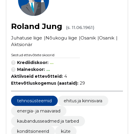
Roland Jung
(s. 11.06.1961)
Juhatuse liige
Nõukogu liige
Osanik
Osanik
Aktsionär
Seotud ettevõtete skoorid
Krediidiskoor:
...
Maineskoor:
...
Aktiivseid ettevõtteid:
4
Ettevõtluskogemus (aastaid):
29
tehnosüsteemid
ehitus ja kinnisvara
energia- ja maavarad
kaubandusseadmed ja tarbed
konditsioneerid
küte