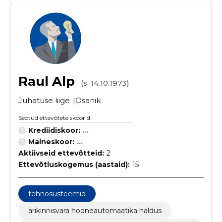
Raul Alp
(s. 14.10.1973)
Juhatuse liige
Osanik
Seotud ettevõtete skoorid
Krediidiskoor:
...
Maineskoor:
...
Aktiivseid ettevõtteid:
2
Ettevõtluskogemus (aastaid):
15
tehnosüsteemid
ärikinnisvara hooneautomaatika haldus