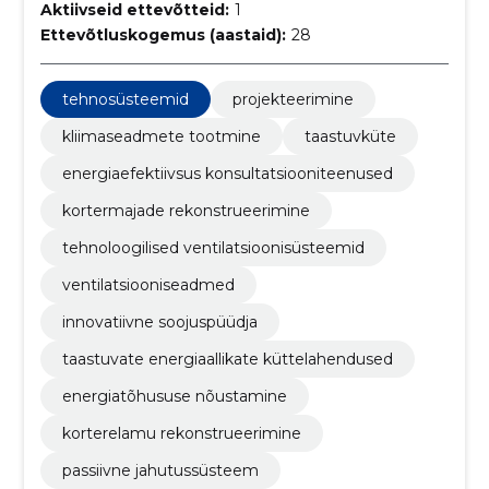
Aktiivseid ettevõtteid:
1
Ettevõtluskogemus (aastaid):
28
tehnosüsteemid
projekteerimine
kliimaseadmete tootmine
taastuvküte
energiaefektiivsus konsultatsiooniteenused
kortermajade rekonstrueerimine
tehnoloogilised ventilatsioonisüsteemid
ventilatsiooniseadmed
innovatiivne soojuspüüdja
taastuvate energiaallikate küttelahendused
energiatõhususe nõustamine
korterelamu rekonstrueerimine
passiivne jahutussüsteem