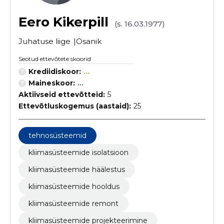
Eero Kikerpill
(s. 16.03.1977)
Juhatuse liige
Osanik
Seotud ettevõtete skoorid
Krediidiskoor:
...
Maineskoor:
...
Aktiivseid ettevõtteid:
5
Ettevõtluskogemus (aastaid):
25
tehnosüsteemid
kliimasüsteemide isolatsioon
kliimasüsteemide häälestus
kliimasüsteemide hooldus
kliimasüsteemide remont
kliimasüsteemide projekteerimine