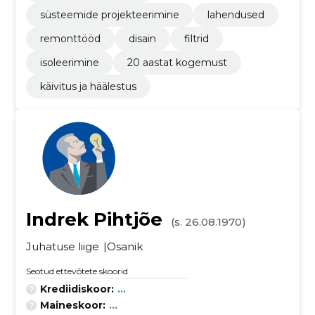
süsteemide projekteerimine
lahendused
remonttööd
disain
filtrid
isoleerimine
20 aastat kogemust
käivitus ja häälestus
Indrek Pihtjõe
(s. 26.08.1970)
Juhatuse liige
Osanik
Seotud ettevõtete skoorid
Krediidiskoor:
...
Maineskoor:
...