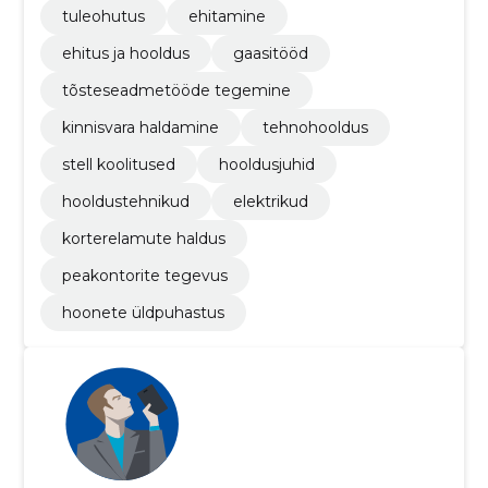
tuleohutus
ehitamine
ehitus ja hooldus
gaasitööd
tõsteseadmetööde tegemine
kinnisvara haldamine
tehnohooldus
stell koolitused
hooldusjuhid
hooldustehnikud
elektrikud
korterelamute haldus
peakontorite tegevus
hoonete üldpuhastus