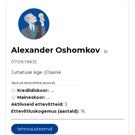
Alexander Oshomkov
(s.
07.09.1963)
Juhatuse liige
Osanik
Seotud ettevõtete skoorid
Krediidiskoor:
...
Maineskoor:
...
Aktiivseid ettevõtteid:
3
Ettevõtluskogemus (aastaid):
16
tehnosüsteemid