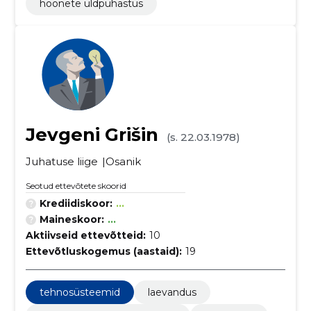
hoonete üldpuhastus
Jevgeni Grišin
(s. 22.03.1978)
Juhatuse liige
Osanik
Seotud ettevõtete skoorid
Krediidiskoor:
...
Maineskoor:
...
Aktiivseid ettevõtteid:
10
Ettevõtluskogemus (aastaid):
19
tehnosüsteemid
laevandus