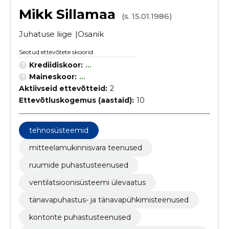
Mikk Sillamaa
(s. 15.01.1986)
Juhatuse liige
Osanik
Seotud ettevõtete skoorid
Krediidiskoor:
...
Maineskoor:
...
Aktiivseid ettevõtteid:
2
Ettevõtluskogemus (aastaid):
10
tehnosüsteemid
mitteelamukinnisvara teenused
ruumide puhastusteenused
ventilatsioonisüsteemi ülevaatus
tänavapuhastus- ja tänavapühkimisteenused
kontorite puhastusteenused