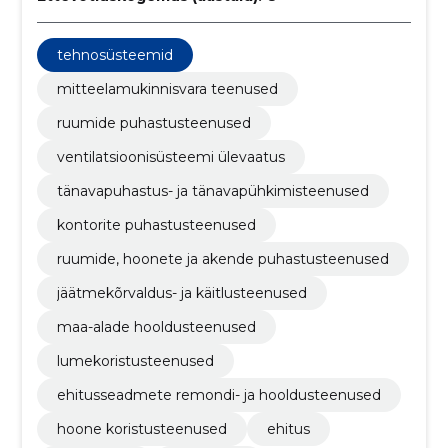
tehnosüsteemid
mitteelamukinnisvara teenused
ruumide puhastusteenused
ventilatsioonisüsteemi ülevaatus
tänavapuhastus- ja tänavapühkimisteenused
kontorite puhastusteenused
ruumide, hoonete ja akende puhastusteenused
jäätmekõrvaldus- ja käitlusteenused
maa-alade hooldusteenused
lumekoristusteenused
ehitusseadmete remondi- ja hooldusteenused
hoone koristusteenused
ehitus