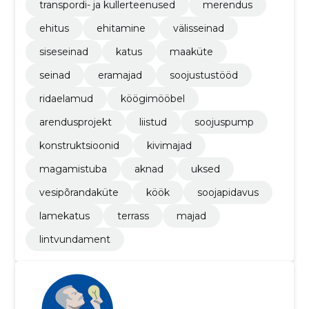
transpordi- ja kullerteenused
merendus
ehitus
ehitamine
välisseinad
siseseinad
katus
maaküte
seinad
eramajad
soojustustööd
ridaelamud
köögimööbel
arendusprojekt
liistud
soojuspump
konstruktsioonid
kivimajad
magamistuba
aknad
uksed
vesipõrandaküte
köök
soojapidavus
lamekatus
terrass
majad
lintvundament