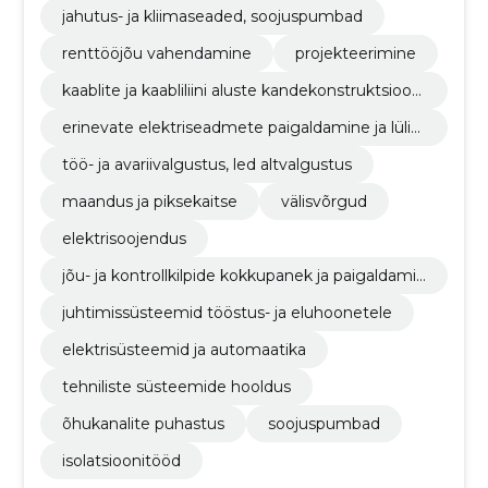
jahutus- ja kliimaseaded, soojuspumbad
renttööjõu vahendamine
projekteerimine
kaablite ja kaabliliini aluste kandekonstruktsiooni
de paigaldamine
erinevate elektriseadmete paigaldamine ja lülita
mine
töö- ja avariivalgustus, led altvalgustus
maandus ja piksekaitse
välisvõrgud
elektrisoojendus
jõu- ja kontrollkilpide kokkupanek ja paigaldamin
e
juhtimissüsteemid tööstus- ja eluhoonetele
elektrisüsteemid ja automaatika
tehniliste süsteemide hooldus
õhukanalite puhastus
soojuspumbad
isolatsioonitööd