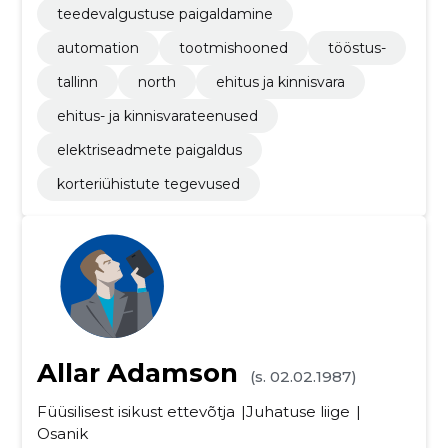
teedevalgustuse paigaldamine
automation
tootmishooned
tööstus-
tallinn
north
ehitus ja kinnisvara
ehitus- ja kinnisvarateenused
elektriseadmete paigaldus
korteriühistute tegevused
Allar Adamson
(s. 02.02.1987)
Füüsilisest isikust ettevõtja
Juhatuse liige
Osanik