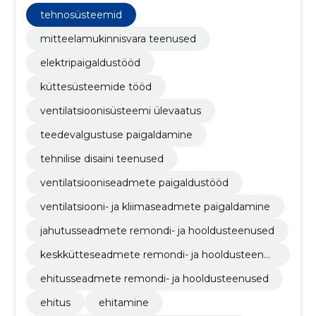
tehnosüsteemid
mitteelamukinnisvara teenused
elektripaigaldustööd
küttesüsteemide tööd
ventilatsioonisüsteemi ülevaatus
teedevalgustuse paigaldamine
tehnilise disaini teenused
ventilatsiooniseadmete paigaldustööd
ventilatsiooni- ja kliimaseadmete paigaldamine
jahutusseadmete remondi- ja hooldusteenused
keskkütteseadmete remondi- ja hooldusteenus
ed
ehitusseadmete remondi- ja hooldusteenused
ehitus
ehitamine