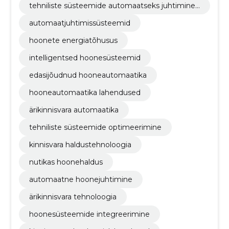
tehniliste süsteemide automaatseks juhtimine j
a optimeerimine
automaatjuhtimissüsteemid
hoonete energiatõhusus
intelligentsed hoonesüsteemid
edasijõudnud hooneautomaatika
hooneautomaatika lahendused
ärikinnisvara automaatika
tehniliste süsteemide optimeerimine
kinnisvara haldustehnoloogia
nutikas hoonehaldus
automaatne hoonejuhtimine
ärikinnisvara tehnoloogia
hoonesüsteemide integreerimine