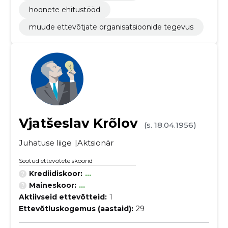
hoonete ehitustööd
muude ettevõtjate organisatsioonide tegevus
Vjatšeslav Krõlov
(s. 18.04.1956)
Juhatuse liige
Aktsionär
Seotud ettevõtete skoorid
Krediidiskoor:
...
Maineskoor:
...
Aktiivseid ettevõtteid:
1
Ettevõtluskogemus (aastaid):
29