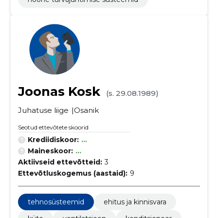
Joonas Kosk
(s. 29.08.1989)
Juhatuse liige
Osanik
Seotud ettevõtete skoorid
Krediidiskoor:
...
Maineskoor:
...
Aktiivseid ettevõtteid:
3
Ettevõtluskogemus (aastaid):
9
tehnosüsteemid
ehitus ja kinnisvara