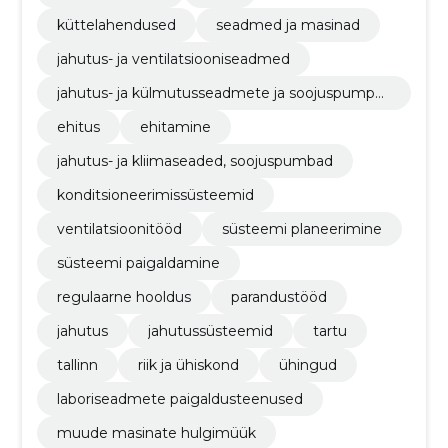
küttelahendused
seadmed ja masinad
jahutus- ja ventilatsiooniseadmed
jahutus- ja külmutusseadmete ja soojuspumpa
de osad
ehitus
ehitamine
jahutus- ja kliimaseaded, soojuspumbad
konditsioneerimissüsteemid
ventilatsioonitööd
süsteemi planeerimine
süsteemi paigaldamine
regulaarne hooldus
parandustööd
jahutus
jahutussüsteemid
tartu
tallinn
riik ja ühiskond
ühingud
laboriseadmete paigaldusteenused
muude masinate hulgimüük