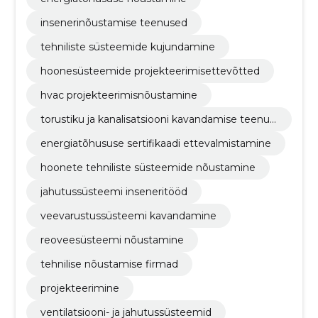
insenerinõustamise teenused
tehniliste süsteemide kujundamine
hoonesüsteemide projekteerimisettevõtted
hvac projekteerimisnõustamine
torustiku ja kanalisatsiooni kavandamise teenus
ed
energiatõhususe sertifikaadi ettevalmistamine
hoonete tehniliste süsteemide nõustamine
jahutussüsteemi inseneritööd
veevarustussüsteemi kavandamine
reoveesüsteemi nõustamine
tehnilise nõustamise firmad
projekteerimine
ventilatsiooni- ja jahutussüsteemid