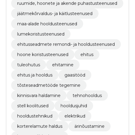
ruumide, hoonete ja akende puhastusteenused
jäätmekõrvaldus- ja käitlusteenused
maa-alade hooldusteenused
lumekoristusteenused
ehitusseadmete remondi- ja hooldusteenused
hoone koristusteenused
ehitus
tuleohutus
ehitamine
ehitus ja hooldus
gaasitööd
tõsteseadmetööde tegemine
kinnisvara haldamine
tehnohooldus
stell koolitused
hooldusjuhid
hooldustehnikud
elektrikud
korterelamute haldus
ärinõustamine