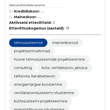
Seotud ettevõtete skoorid
Krediidiskoor:
...
Maineskoor:
...
Aktiivseid ettevõtteid:
2
Ettevõtluskogemus (aastaid):
19
tehnosüsteemid
inseneribürood
projekteerimisfirmad
hoone tehnosüsteemide projekteerimine
consulting
küte, ventilatsioon, jahutus
tarbevesi, kanalisatsioon
energiamärgise koostamine
ventilatsioonisüsteemi nõustamine
küttesüsteemi projekteerimine
energiatõhususe nõustamine