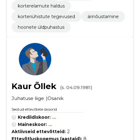
korterelamute haldus
korteriühistute tegevused
ärinõustamine
hoonete üldpuhastus
Kaur Õllek
(s. 04.09.1981)
Juhatuse liige
Osanik
Seotud ettevõtete skoorid
Krediidiskoor:
...
Maineskoor:
...
Aktiivseid ettevõtteid:
2
Ettevõtluskogemus (aastaid):
8