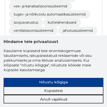
vee- ja kanalisatsioonisüsteemid
tugev- ja nõrkvoolu automaatikasüsteemid
soojusvarustus
küttelahendused
ventilatsioonisüsteemid
jahutussüsteemid
Hindame teie privaatsust
Kasutame küpsiseid teie sirvimiskogemuse
täiustamiseks, isikupärastatud reklaamide või sisu
pakkumiseks ja oma liikluse analüüsimiseks. Kui
klõpsate "nõustu kõigiga", nõustute kõikide meie
küpsiste kasutamisega.
Eimar Hallop
(s. 24.01.1988)
Nõustu kõigiga
Juhatuse liige
Osanik
Küpsistest
Seotud ettevõtete skoorid
Ainult vajalikud
Krediidiskoor:
...
Maineskoor:
...