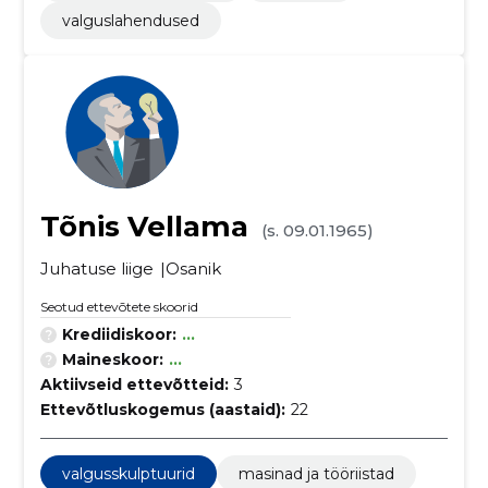
valguslahendused
Tõnis Vellama
(s. 09.01.1965)
Juhatuse liige
Osanik
Seotud ettevõtete skoorid
Krediidiskoor:
...
Maineskoor:
...
Aktiivseid ettevõtteid:
3
Ettevõtluskogemus (aastaid):
22
valgusskulptuurid
masinad ja tööriistad