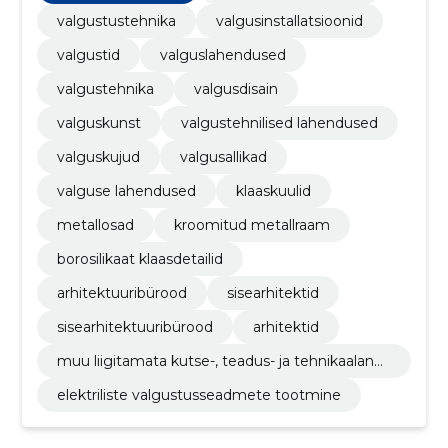
valgustustehnika
valgusinstallatsioonid
valgustid
valguslahendused
valgustehnika
valgusdisain
valguskunst
valgustehnilised lahendused
valguskujud
valgusallikad
valguse lahendused
klaaskuulid
metallosad
kroomitud metallraam
borosilikaat klaasdetailid
arhitektuuribürood
sisearhitektid
sisearhitektuuribürood
arhitektid
muu liigitamata kutse-, teadus- ja tehnikaalane
tegevus
elektriliste valgustusseadmete tootmine