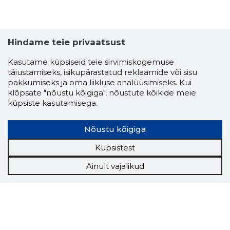
Hindame teie privaatsust
Kasutame küpsiseid teie sirvimiskogemuse
täiustamiseks, isikupärastatud reklaamide või sisu
pakkumiseks ja oma liikluse analüüsimiseks. Kui
klõpsate "nõustu kõigiga", nõustute kõikide meie
küpsiste kasutamisega.
Nõustu kõigiga
Küpsistest
Ainult vajalikud