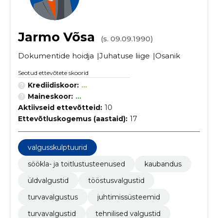
Jarmo Võsa
(s. 09.09.1990)
Dokumentide hoidja
Juhatuse liige
Osanik
Seotud ettevõtete skoorid
Krediidiskoor:
...
Maineskoor:
...
Aktiivseid ettevõtteid:
10
Ettevõtluskogemus (aastaid):
17
valgusskulptuurid
söökla- ja toitlustusteenused
kaubandus
üldvalgustid
tööstusvalgustid
turvavalgustus
juhtimissüsteemid
turvavalgustid
tehnilised valgustid