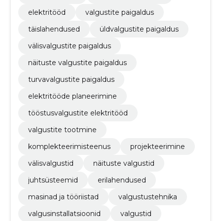
elektritööd
valgustite paigaldus
täislahendused
üldvalgustite paigaldus
välisvalgustite paigaldus
näituste valgustite paigaldus
turvavalgustite paigaldus
elektritööde planeerimine
tööstusvalgustite elektritööd
valgustite tootmine
komplekteerimisteenus
projekteerimine
välisvalgustid
näituste valgustid
juhtsüsteemid
erilahendused
masinad ja tööriistad
valgustustehnika
valgusinstallatsioonid
valgustid