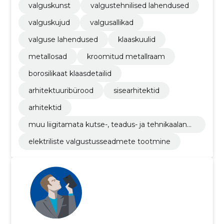
valguskunst
valgustehnilised lahendused
valguskujud
valgusallikad
valguse lahendused
klaaskuulid
metallosad
kroomitud metallraam
borosilikaat klaasdetailid
arhitektuuribürood
sisearhitektid
arhitektid
muu liigitamata kutse-, teadus- ja tehnikaalane
tegevus
elektriliste valgustusseadmete tootmine