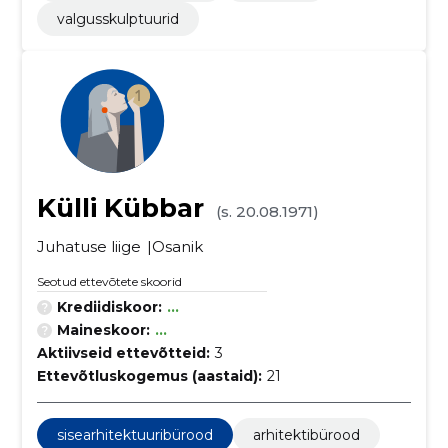
valgusskulptuurid
Külli Kübbar
(s. 20.08.1971)
Juhatuse liige
Osanik
Seotud ettevõtete skoorid
Krediidiskoor:
...
Maineskoor:
...
Aktiivseid ettevõtteid:
3
Ettevõtluskogemus (aastaid):
21
sisearhitektuuribürood
arhitektibürood