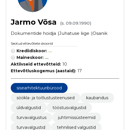
Jarmo Võsa
(s. 09.09.1990)
Dokumentide hoidja
Juhatuse liige
Osanik
Seotud ettevõtete skoorid
Krediidiskoor:
...
Maineskoor:
...
Aktiivseid ettevõtteid:
10
Ettevõtluskogemus (aastaid):
17
sisearhitektuuribürood
söökla- ja toitlustusteenused
kaubandus
üldvalgustid
tööstusvalgustid
turvavalgustus
juhtimissüsteemid
turvavalgustid
tehnilised valgustid