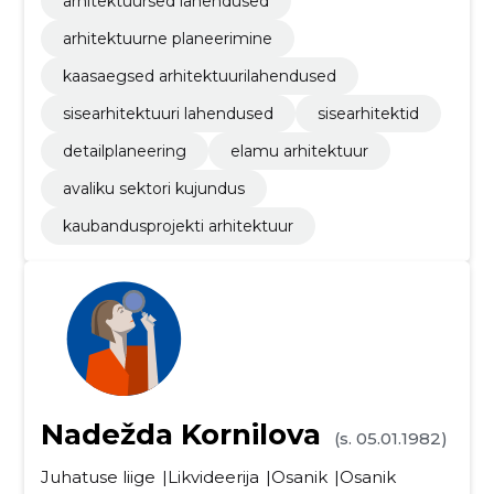
arhitektuursed lahendused
arhitektuurne planeerimine
kaasaegsed arhitektuurilahendused
sisearhitektuuri lahendused
sisearhitektid
detailplaneering
elamu arhitektuur
avaliku sektori kujundus
kaubandusprojekti arhitektuur
Nadežda Kornilova
(s. 05.01.1982)
Juhatuse liige
Likvideerija
Osanik
Osanik