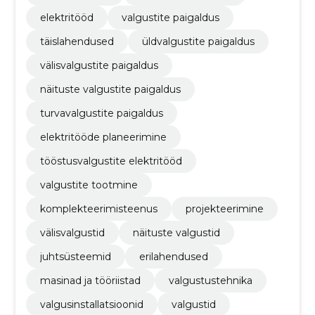
elektritööd
valgustite paigaldus
täislahendused
üldvalgustite paigaldus
välisvalgustite paigaldus
näituste valgustite paigaldus
turvavalgustite paigaldus
elektritööde planeerimine
tööstusvalgustite elektritööd
valgustite tootmine
komplekteerimisteenus
projekteerimine
välisvalgustid
näituste valgustid
juhtsüsteemid
erilahendused
masinad ja tööriistad
valgustustehnika
valgusinstallatsioonid
valgustid