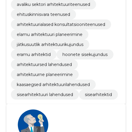
avaliku sektori arhitektuuriteenused
ehituskinnisvara teenused
arhitektuurialased konsultatsiooniteenused
elamu arhitektuuri planeerimine
jätkusuutlik arhitektuurikujundus
eramu arhitektid
hoonete sisekujundus
arhitektuursed lahendused
arhitektuurne planeerimine
kaasaegsed arhitektuurilahendused
sisearhitektuuri lahendused
sisearhitektid