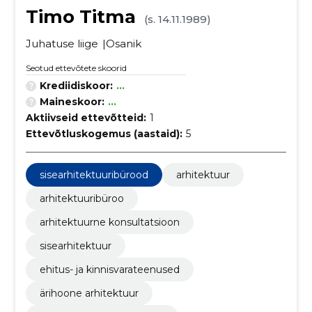
Timo Titma
(s. 14.11.1989)
Juhatuse liige
Osanik
Seotud ettevõtete skoorid
Krediidiskoor:
...
Maineskoor:
...
Aktiivseid ettevõtteid:
1
Ettevõtluskogemus (aastaid):
5
sisearhitektuuribürood
arhitektuur
arhitektuuribüroo
arhitektuurne konsultatsioon
sisearhitektuur
ehitus- ja kinnisvarateenused
ärihoone arhitektuur