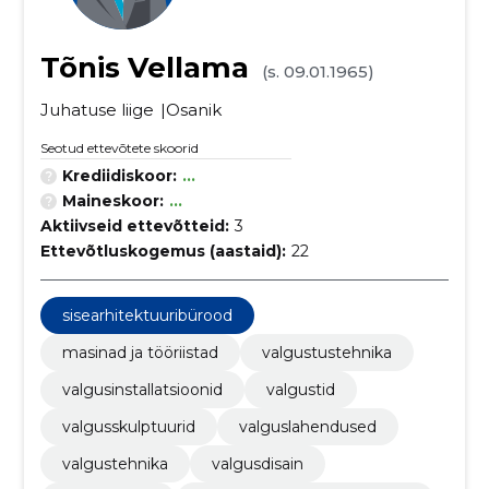
Tõnis Vellama
(s. 09.01.1965)
Juhatuse liige
Osanik
Seotud ettevõtete skoorid
Krediidiskoor:
...
Maineskoor:
...
Aktiivseid ettevõtteid:
3
Ettevõtluskogemus (aastaid):
22
sisearhitektuuribürood
masinad ja tööriistad
valgustustehnika
valgusinstallatsioonid
valgustid
valgusskulptuurid
valguslahendused
valgustehnika
valgusdisain