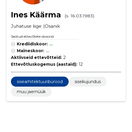
Ines Käärma
(s. 16.03.1983)
Juhatuse liige
Osanik
Seotud ettevõtete skoorid
Krediidiskoor:
...
Maineskoor:
...
Aktiivseid ettevõtteid:
2
Ettevõtluskogemus (aastaid):
12
sisearhitektuuribürood
sisekujundus
muu jaemüük