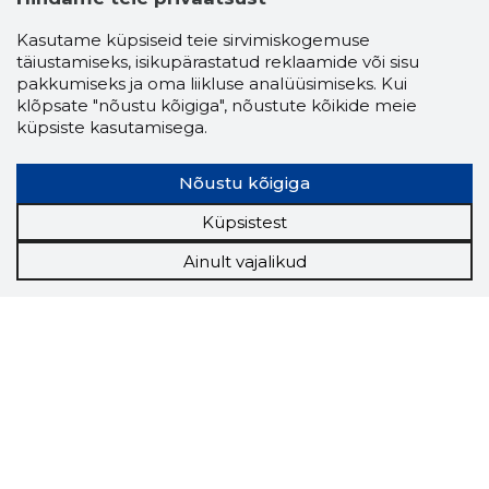
Kasutame küpsiseid teie sirvimiskogemuse
täiustamiseks, isikupärastatud reklaamide või sisu
pakkumiseks ja oma liikluse analüüsimiseks. Kui
klõpsate "nõustu kõigiga", nõustute kõikide meie
küpsiste kasutamisega.
Nõustu kõigiga
Küpsistest
Ainult vajalikud
Storybook
Chrome laiendus