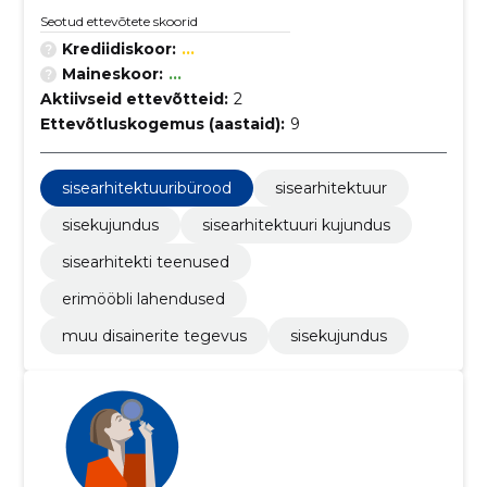
Seotud ettevõtete skoorid
Krediidiskoor:
...
Maineskoor:
...
Aktiivseid ettevõtteid:
2
Ettevõtluskogemus (aastaid):
9
sisearhitektuuribürood
sisearhitektuur
sisekujundus
sisearhitektuuri kujundus
sisearhitekti teenused
erimööbli lahendused
muu disainerite tegevus
sisekujundus