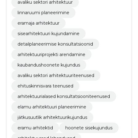
avaliku sektori arhitektuur
linnaruumi planeerimine
eramaja arhitektuur
sisearhitektuuri kujundamine
detailplaneerimise konsultatsioonid
arhitektuuriprojekti arendamine
kaubandushoonete kujundus
avaliku sektori arhitektuuriteenused
ehituskinnisvara teenused
arhitektuurialased konsultatsiooniteenused
elamu arhitektuuri planeerimine
jätkusuutlik arhitektuurikujundus
eramu arhitektid
hoonete sisekujundus