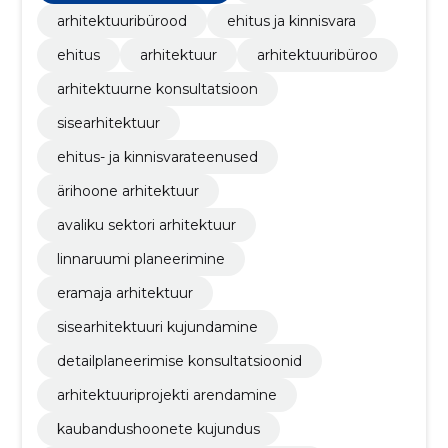
arhitektuuribürood
ehitus ja kinnisvara
ehitus
arhitektuur
arhitektuuribüroo
arhitektuurne konsultatsioon
sisearhitektuur
ehitus- ja kinnisvarateenused
ärihoone arhitektuur
avaliku sektori arhitektuur
linnaruumi planeerimine
eramaja arhitektuur
sisearhitektuuri kujundamine
detailplaneerimise konsultatsioonid
arhitektuuriprojekti arendamine
kaubandushoonete kujundus