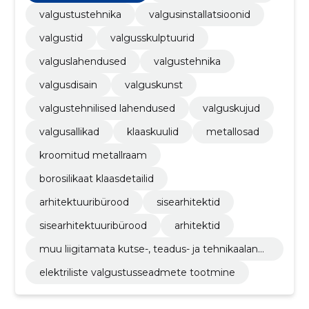
valgustustehnika
valgusinstallatsioonid
valgustid
valgusskulptuurid
valguslahendused
valgustehnika
valgusdisain
valguskunst
valgustehnilised lahendused
valguskujud
valgusallikad
klaaskuulid
metallosad
kroomitud metallraam
borosilikaat klaasdetailid
arhitektuuribürood
sisearhitektid
sisearhitektuuribürood
arhitektid
muu liigitamata kutse-, teadus- ja tehnikaalane
tegevus
elektriliste valgustusseadmete tootmine