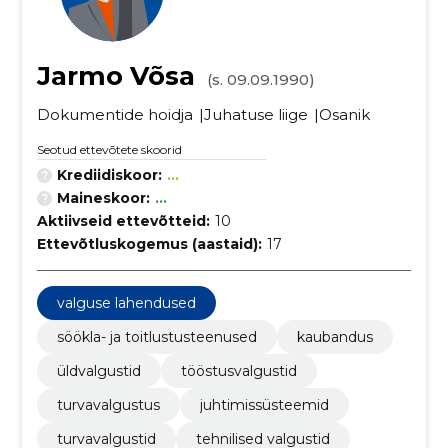
Jarmo Võsa
(s. 09.09.1990)
Dokumentide hoidja
Juhatuse liige
Osanik
Seotud ettevõtete skoorid
Krediidiskoor:
...
Maineskoor:
...
Aktiivseid ettevõtteid:
10
Ettevõtluskogemus (aastaid):
17
valguse lahendused
söökla- ja toitlustusteenused
kaubandus
üldvalgustid
tööstusvalgustid
turvavalgustus
juhtimissüsteemid
turvavalgustid
tehnilised valgustid