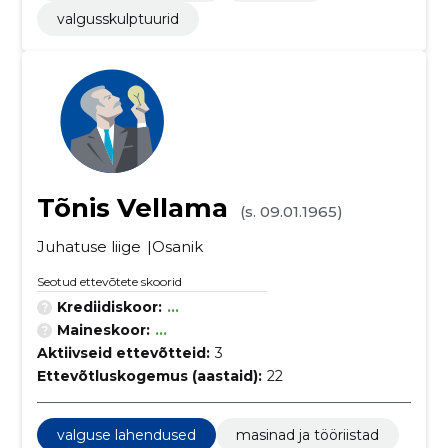
valgusskulptuurid
Tõnis Vellama
(s. 09.01.1965)
Juhatuse liige
Osanik
Seotud ettevõtete skoorid
Krediidiskoor:
...
Maineskoor:
...
Aktiivseid ettevõtteid:
3
Ettevõtluskogemus (aastaid):
22
valguse lahendused
masinad ja tööriistad