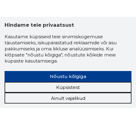
Hindame teie privaatsust
Kasutame küpsiseid teie sirvimiskogemuse
täiustamiseks, isikupärastatud reklaamide või sisu
pakkumiseks ja oma liikluse analüüsimiseks. Kui
klõpsate "nõustu kõigiga", nõustute kõikide meie
küpsiste kasutamisega.
Nõustu kõigiga
Küpsistest
Ainult vajalikud