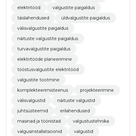
elektritööd
valgustite paigaldus
täislahendused
üldvalgustite paigaldus
välisvalgustite paigaldus
näituste valgustite paigaldus
turvavalgustite paigaldus
elektritööde planeerimine
tööstusvalgustite elektritööd
valgustite tootmine
komplekteerimisteenus
projekteerimine
välisvalgustid
näituste valgustid
juhtsüsteemid
erilahendused
masinad ja tööriistad
valgustustehnika
valgusinstallatsioonid
valgustid