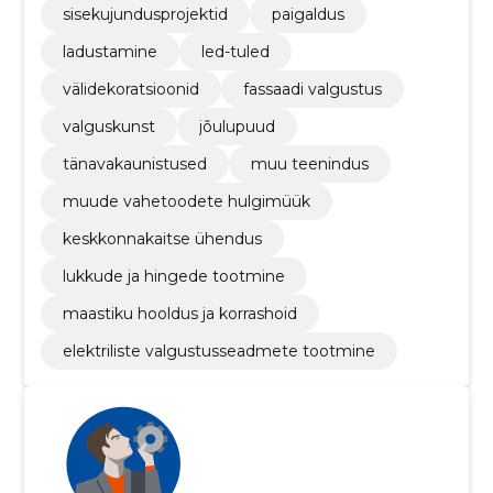
sisekujundusprojektid
paigaldus
ladustamine
led-tuled
välidekoratsioonid
fassaadi valgustus
valguskunst
jõulupuud
tänavakaunistused
muu teenindus
muude vahetoodete hulgimüük
keskkonnakaitse ühendus
lukkude ja hingede tootmine
maastiku hooldus ja korrashoid
elektriliste valgustusseadmete tootmine