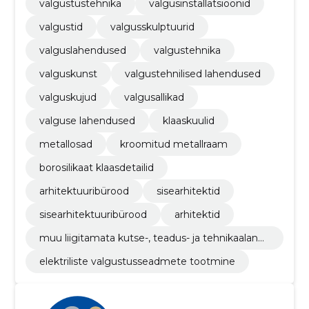
valgustustehnika
valgusinstallatsioonid
valgustid
valgusskulptuurid
valguslahendused
valgustehnika
valguskunst
valgustehnilised lahendused
valguskujud
valgusallikad
valguse lahendused
klaaskuulid
metallosad
kroomitud metallraam
borosilikaat klaasdetailid
arhitektuuribürood
sisearhitektid
sisearhitektuuribürood
arhitektid
muu liigitamata kutse-, teadus- ja tehnikaalane
tegevus
elektriliste valgustusseadmete tootmine