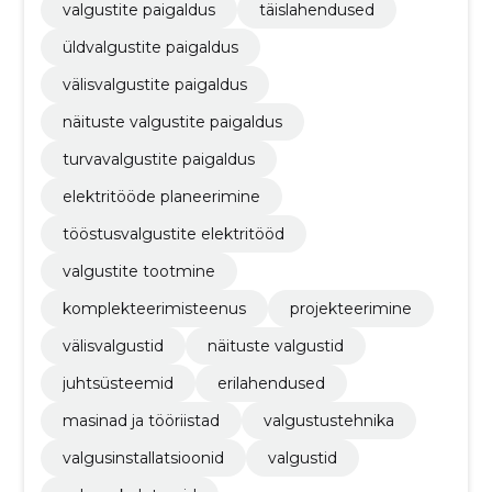
valgustite paigaldus
täislahendused
üldvalgustite paigaldus
välisvalgustite paigaldus
näituste valgustite paigaldus
turvavalgustite paigaldus
elektritööde planeerimine
tööstusvalgustite elektritööd
valgustite tootmine
komplekteerimisteenus
projekteerimine
välisvalgustid
näituste valgustid
juhtsüsteemid
erilahendused
masinad ja tööriistad
valgustustehnika
valgusinstallatsioonid
valgustid