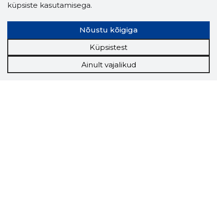
küpsiste kasutamisega.
Nõustu kõigiga
Küpsistest
Ainult vajalikud
Storybook
Chrome laiendus
Storybooki laiendus ütleb Sulle, mis firma
veebilehel Sa parajasti viibid ja kui usaldusväärne
see firma täna on.
LAADI LAIENDUS ALLA