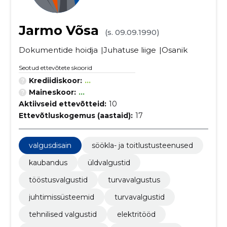
Jarmo Võsa
(s. 09.09.1990)
Dokumentide hoidja
Juhatuse liige
Osanik
Seotud ettevõtete skoorid
Krediidiskoor:
...
Maineskoor:
...
Aktiivseid ettevõtteid:
10
Ettevõtluskogemus (aastaid):
17
valgusdisain
söökla- ja toitlustusteenused
kaubandus
üldvalgustid
tööstusvalgustid
turvavalgustus
juhtimissüsteemid
turvavalgustid
tehnilised valgustid
elektritööd