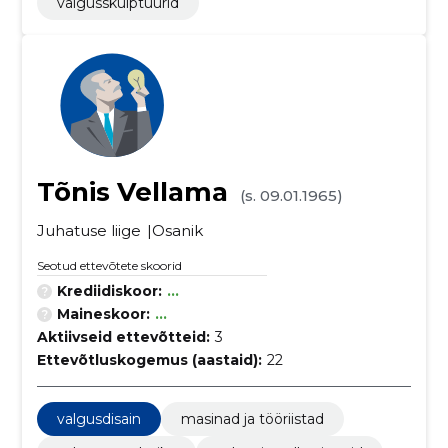
valgusskulptuurid
Tõnis Vellama
(s. 09.01.1965)
Juhatuse liige
Osanik
Seotud ettevõtete skoorid
Krediidiskoor:
...
Maineskoor:
...
Aktiivseid ettevõtteid:
3
Ettevõtluskogemus (aastaid):
22
valgusdisain
masinad ja tööriistad