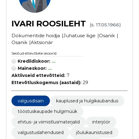
IVARI ROOSILEHT
(s. 17.05.1966)
Dokumentide hoidja
Juhatuse liige
Osanik
Osanik
Aktsionär
Seotud ettevõtete skoorid
Krediidiskoor:
...
Maineskoor:
...
Aktiivseid ettevõtteid:
7
Ettevõtluskogemus (aastaid):
29
valgusdisain
kauplused ja hulgikaubandus
tööstuskaupade hulgimüük
ehitus- ja viimistlusmaterjalid
interjöör
valgustuslahendused
jõulukaunistused