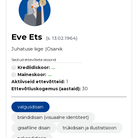
Eve Ets
(s. 13.02.1964)
Juhatuse liige
Osanik
Seotud ettevõtete skoorid
Krediidiskoor:
...
Maineskoor:
...
Aktiivseid ettevõtteid:
1
Ettevõtluskogemus (aastaid):
30
valgusdisain
brändidisain (visuaalne identiteet)
graafiline disain
trükidisain ja illustratsioon