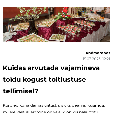
Andmerobot
15.03.2023, 12:21
Kuidas arvutada vajamineva
toidu kogust toitlustuse
tellimisel?
Kui oled korraldamas üritust, siis üks peamisi küsimusi,
millele vastus leidmine on vajalik, on kui palju toitu