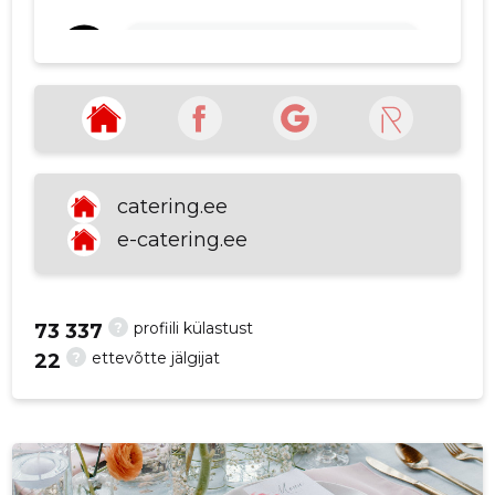
Marko Marlof
1 aasta tagasi
Kasutasin nende teenust
sünnipäeva pidamisel. Suurepärane
teenindus ja väga maitsev toit!
Kindlasti soovitan!
Allikas:google.com
catering.ee
e-catering.ee
VAATA ROHKEM
?
profiili külastust
73 337
?
ettevõtte jälgijat
22