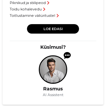
Piknikud ja stiilipeod
Toidu kohalevedu
Toitlustamine väliüritustel
LOE EDASI
Küsimusi?
Rasmus
AI Assistent