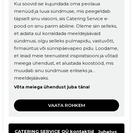
Kui soovid ise kujundada oma peolaua
menüüd ja luua sündmuse, mis peegeldab
täpselt sinu visiooni, siis Catering Service e-
pood on sinu parim abiline. Oleme siin selleks,
et aidata sul korraldada meeldejäävaid
sündmusi, olgu selleks pulmapidu, vastuvõtt,
firmaüritus või sünnipäevapeo pidu. Loodame,
et leiad meie teenustest inspiratsiooni ja võtad
meiega ühendust, et alustada koostööd, mis
muudab sinu sündmuse eriliseks ja
meeldejäävaks.
Võta meiega ühendust juba täna!
VAATA ROHKEM
CATERING SERVICE OÜ kontaktid
Juhatus