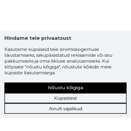
Hindame teie privaatsust
Kasutame küpsiseid teie sirvimiskogemuse
täiustamiseks, isikupärastatud reklaamide või sisu
pakkumiseks ja oma liikluse analüüsimiseks. Kui
klõpsate "nõustu kõigiga", nõustute kõikide meie
küpsiste kasutamisega.
Nõustu kõigiga
Küpsistest
Ainult vajalikud