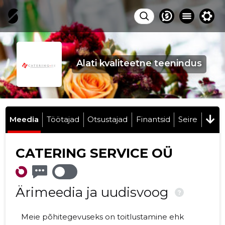
Alati kvaliteetne teenindus
Meedia
Töötajad
Otsustajad
Finantsid
Seire
CATERING SERVICE OÜ
Ärimeedia ja uudisvoog
?
Meie põhitegevuseks on toitlustamine ehk