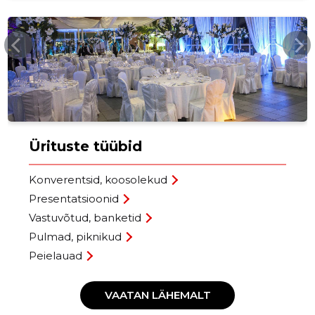
SSB.EE
Ürituste tüübid
Konverentsid, koosolekud
Presentatsioonid
Vastuvõtud, banketid
Pulmad, piknikud
Peielauad
VAATAN LÄHEMALT