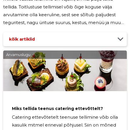
tellida. Toitlustuse tellimisel võib õige koguse välja
arvutamine olla keeruline, sest see sõltub paljudest
teguritest, nagu ürituse suurus, kestus, menüü ja muud
asjaolud. Siin on mõned nõuanded, kuidas arvutada
vajaminev toidu kogus toitlustuse tellimisel: Arvuta
kõik artiklid
osalejate arv: Esimene samm vajamineva toidu koguse
arvutamisel on osalejate arvu kindlaksmääramine.
Arvamuslugu
Selgitage välja, kui palju inimesi on oodata ja kasutage
seda arvu toidukoguste arvutamiseks. Arvuta portsjonite
Miks tellida teenus catering ettevõttelt?
Catering ettevõtetelt teenuse tellimine võib olla
kasulik mitmel erineval põhjusel. Siin on mõned