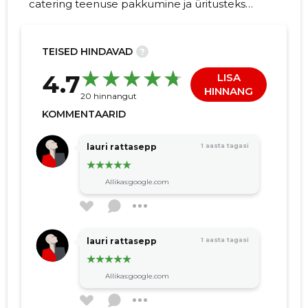
catering teenuse pakkumine ja üritusteks
vajamineva inventari rent. Tänaseks oleme
tegutsenud juba üle 20. aasta
TEISED HINDAVAD
?
-48
4.7
LISA
HINNANG
20 hinnangut
KOMMENTAARID
lauri rattasepp
1 aasta tagasi
Allikas:google.com
lauri rattasepp
1 aasta tagasi
Allikas:google.com