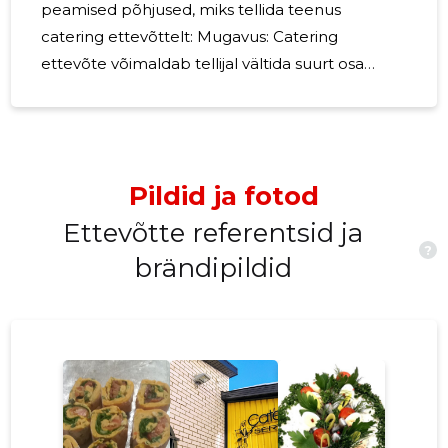
peamised põhjused, miks tellida teenus
catering ettevõttelt: Mugavus: Catering
ettevõte võimaldab tellijal vältida suurt osa
toidu ettevalmistamisest ja serveerimisest, mis
võib olla eriti kasulik suuremate ürituste korral.
Kvaliteetne toit: Professionaalsed catering
ettevõtted pakuvad sageli kõrgekvaliteedilist
Pildid ja fotod
toitu, kasutades kvaliteetseid koostisaineid ja
pannes suurt rõhku toidu valmistamisele ja
Ettevõtte referentsid ja
?
serveerimisele. Menüü mitmekesisus: Catering
brändipildid
ettevõtted pakuvad sageli laia valikut