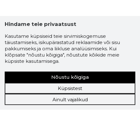
Hindame teie privaatsust
Kasutame küpsiseid teie sirvimiskogemuse
täiustamiseks, isikupärastatud reklaamide või sisu
pakkumiseks ja oma liikluse analüüsimiseks. Kui
klõpsate "nõustu kõigiga", nõustute kõikide meie
küpsiste kasutamisega.
Nõustu kõigiga
Küpsistest
Ainult vajalikud