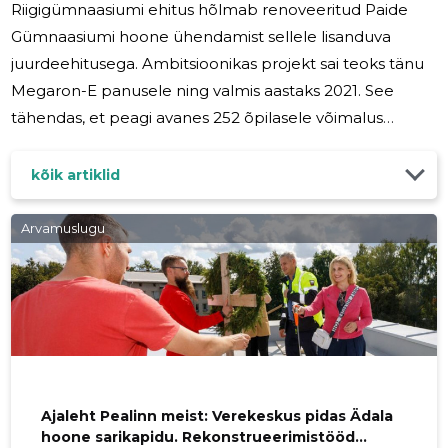
Riigigümnaasiumi ehitus hõlmab renoveeritud Paide
Gümnaasiumi hoone ühendamist sellele lisanduva
juurdeehitusega. Ambitsioonikas projekt sai teoks tänu
Megaron-E panusele ning valmis aastaks 2021. See
tähendas, et peagi avanes 252 õpilasele võimalus
õppida kaasaegses ja inspireerivas õpikeskkonnas. Uus
gümnaasiumikompleks tõi endaga mitmeid eeliseid.
kõik artiklid
Kombinatsioon ajaloolise hoone renoveerimisest
kaasaegse juurdeehitusega lõi keskkonna, mis ühendas
Arvamuslugu
mineviku väärtused tuleviku suunaga. Õpilastel oli
võimalus õppida nüüdisaegsete vahendite ja
ressurssidega varustatud ruumides ning arendada oma
Ajaleht Pealinn meist: Verekeskus pidas Ädala
hoone sarikapidu. Rekonstrueerimistööd