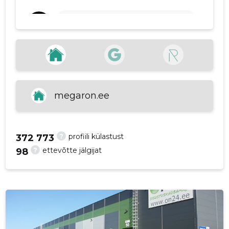
p
Svitlana Kirss
1 aasta tagasi
Allikas:google.com
VAATA ROHKEM
megaron.ee
?
profiili külastust
372 773
?
ettevõtte jälgijat
98