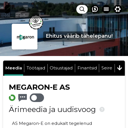
Ehitus väärib tähelepanu!
Meedia
Töötajad
Otsustajad
Finantsid
Seire
MEGARON-E AS
Ärimeedia ja uudisvoog
?
AS Megaron-E on edukalt tegelenud