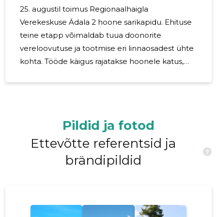
saavad valmis aasta lõpuks
25. augustil toimus Regionaalhaigla
Verekeskuse Ädala 2 hoone sarikapidu. Ehituse
teine etapp võimaldab tuua doonorite
vereloovutuse ja tootmise eri linnaosadest ühte
kohta. Tööde käigus rajatakse hoonele katus,
uuendatakse ja soojustatakse fassaad, samuti
tehakse kõik vajalikud uute tehnosüsteemidega
seotud ehitustööd, mis tagavad hoonele
tänapäeva nõuetele vastava ja energiatõhusa
Pildid ja fotod
sisekliima. Pärast tööde lõppu on verekeskusel
uus peasissepääs koos uute kõnniteede ja
Ettevõtte referentsid ja
?
parklaga. Regionaalhaigla ülemarsti ja juhatuse
brändipildid
liikme Peep Talvingu sõnul võimaldaks ehituse
teine etapp tuua doonorite