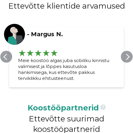
Ettevõtte klientide arvamused
-
Margus N.
Meie koostöö algas juba sobiliku kinnistu
valimisest ja lõppes kasutusloa
hankimisega, kus ettevõte pakkus
terviklikku ehitusteenust.
Koostööpartnerid
?
Ettevõtte suurimad
koostööpartnerid