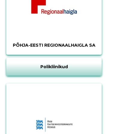
Muuda pildi
kirjeldust
PÕHJA-EESTI REGIONAALHAIGLA SA
Polikliinikud
MUUDA