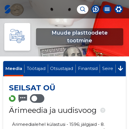
Muude plasttoodete
tootmine
Meedia
Töötajad
Otsustajad
Finantsid
Seire
SEILSAT OÜ
Ärimeedia ja uudisvoog
?
Ärimeedialehel külastusi - 1596; jälgijaid - 8.