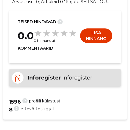
Arvustusi - 0; Artikleid 0 "Kirjuta SEILSAT OÜ
kohta arvamuslugu!"
TEISED HINDAVAD
?
5
0.0
LISA
HINNANG
0 hinnangut
KOMMENTAARID
Inforegister
Inforegister
?
profiili külastust
1596
?
ettevõtte jälgijat
8