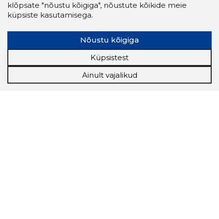
klõpsate "nõustu kõigiga", nõustute kõikide meie
küpsiste kasutamisega.
Nõustu kõigiga
Küpsistest
Ainult vajalikud
Storybook