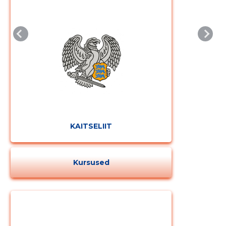
Muuda pildi
kirjeldust
KAITSELIIT
Kursused
MUUDA