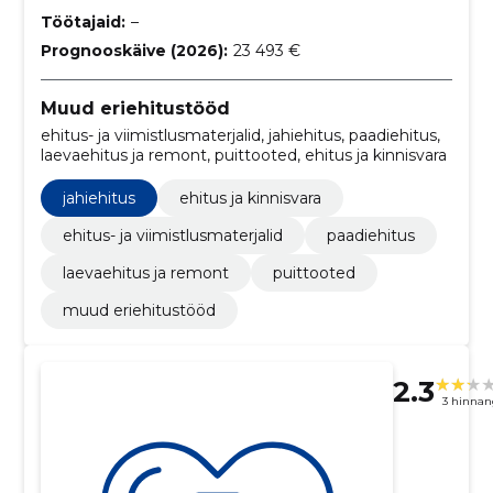
Töötajaid:
–
Prognooskäive (2026):
23 493 €
Muud eriehitustööd
ehitus- ja viimistlusmaterjalid, jahiehitus, paadiehitus,
laevaehitus ja remont, puittooted, ehitus ja kinnisvara
jahiehitus
ehitus ja kinnisvara
ehitus- ja viimistlusmaterjalid
paadiehitus
laevaehitus ja remont
puittooted
muud eriehitustööd
2.3
3 hinnan