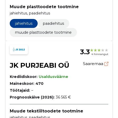
Muude plasttoodete tootmine
jahiehitus, paadiehitus
jahiehitus
paadiehitus
muude plasttoodete tootmine
3.3
4 hinnangut
JK PURJEABI OÜ
Saaremaa
Krediidiskoor:
Usaldusväärne
Maineskoor:
470
Töötajaid:
–
Prognooskäive (2026):
36 565 €
Muude tekstiiltoodete tootmine
jahiehitus, paadiehitus