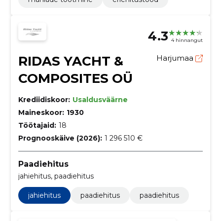
4.3
4 hinnangut
RIDAS YACHT &
Harjumaa
COMPOSITES OÜ
Krediidiskoor:
Usaldusväärne
Maineskoor:
1930
Töötajaid:
18
Prognooskäive (2026):
1 296 510 €
Paadiehitus
jahiehitus, paadiehitus
jahiehitus
paadiehitus
paadiehitus