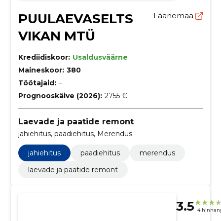
PUULAEVASELTS
Läänemaa
VIKAN MTÜ
Krediidiskoor:
Usaldusväärne
Maineskoor:
380
Töötajaid:
–
Prognooskäive (2026):
2755 €
Laevade ja paatide remont
jahiehitus, paadiehitus, Merendus
jahiehitus
paadiehitus
merendus
laevade ja paatide remont
3.5
4 hinnan