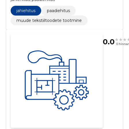
jahiehitus
paadiehitus
muude tekstiiltoodete tootmine
0.0
0 hinna