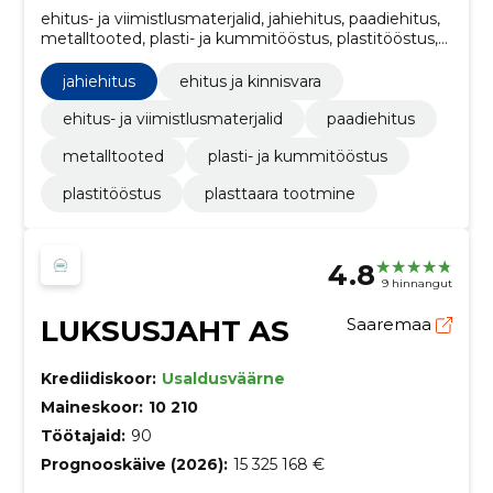
ehitus- ja viimistlusmaterjalid, jahiehitus, paadiehitus,
metalltooted, plasti- ja kummitööstus, plastitööstus,
ehitus ja kinnisvara
jahiehitus
ehitus ja kinnisvara
ehitus- ja viimistlusmaterjalid
paadiehitus
metalltooted
plasti- ja kummitööstus
plastitööstus
plasttaara tootmine
4.8
9 hinnangut
LUKSUSJAHT AS
Saaremaa
Krediidiskoor:
Usaldusväärne
Maineskoor:
10 210
Töötajaid:
90
Prognooskäive (2026):
15 325 168 €