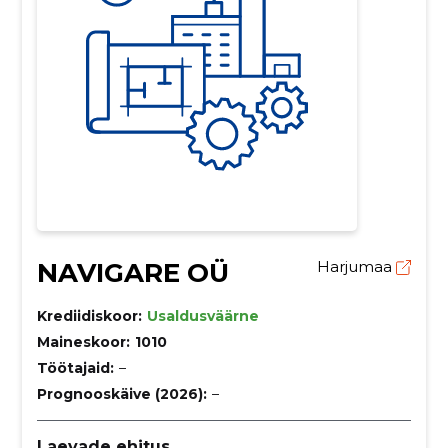
NAVIGARE OÜ
Harjumaa
Krediidiskoor:
Usaldusväärne
Maineskoor:
1010
Töötajaid:
–
Prognooskäive (2026):
–
Laevade ehitus