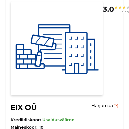
3.0
1 hin
EIX OÜ
Harjumaa
Krediidiskoor:
Usaldusväärne
Maineskoor:
10