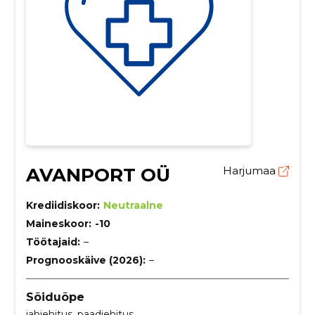
AVANPORT OÜ
Harjumaa
Krediidiskoor:
Neutraalne
Maineskoor:
-10
Töötajaid:
–
Prognooskäive (2026):
–
Sõiduõpe
jahiehitus, paadiehitus