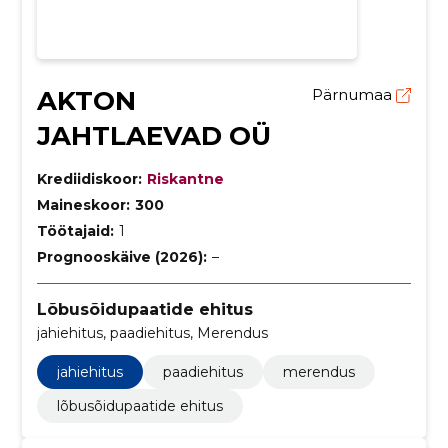
AKTON
Pärnumaa
JAHTLAEVAD OÜ
Krediidiskoor:
Riskantne
Maineskoor:
300
Töötajaid:
1
Prognooskäive (2026):
–
Lõbusõidupaatide ehitus
jahiehitus, paadiehitus, Merendus
jahiehitus
paadiehitus
merendus
lõbusõidupaatide ehitus