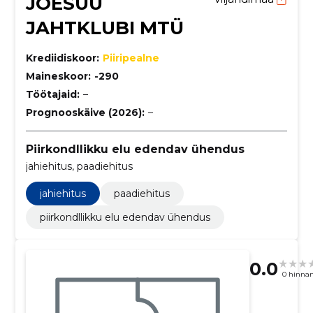
JÕESUU
JAHTKLUBI MTÜ
Krediidiskoor:
Piiripealne
Maineskoor:
-290
Töötajaid:
–
Prognooskäive (2026):
–
Piirkondllikku elu edendav ühendus
jahiehitus, paadiehitus
jahiehitus
paadiehitus
piirkondllikku elu edendav ühendus
0.0
0 hinna