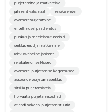
purjetamine ja matkareisid
jahi rent välismaal
reisikalender
avamerepurjetamine
eritellimusel paadiehitus
puhkus ja meelelahutusreisid
seiklusreisid ja matkamine
rahvusvaheline jahirent
reisikalendri seiklused
avamerel purjetamise kogemused
assooride purjetamisseiklus
sitsiilia purjetamisreis
horvaatia purjetamispühad
atlandi ookeani purjetamistuurid