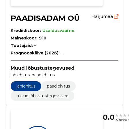
PAADISADAM OÜ
Harjumaa
Krediidiskoor:
Usaldusväärne
Maineskoor:
910
Töötajaid:
–
Prognooskäive (2026):
–
Muud lõbustustegevused
jahiehitus, paadiehitus
jahiehitus
paadiehitus
muud lõbustustegevused
0.0
0 hinna