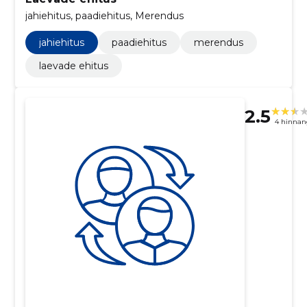
jahiehitus, paadiehitus, Merendus
jahiehitus
paadiehitus
merendus
laevade ehitus
2.5
4 hinnan