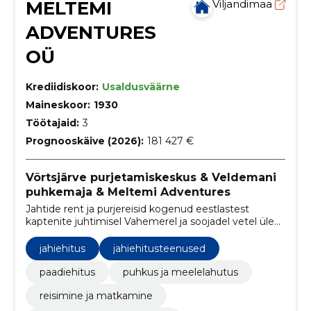
MELTEMI
Viljandimaa
ADVENTURES
OÜ
Krediidiskoor:
Usaldusväärne
Maineskoor:
1930
Töötajaid:
3
Prognooskäive (2026):
181 427 €
Võrtsjärve purjetamiskeskus & Veldemani
puhkemaja & Meltemi Adventures
Jahtide rent ja purjereisid kogenud eestlastest
kaptenite juhtimisel Vahemerel ja soojadel vetel üle
maailma.
jahiehitus
jahiehitusteenused
paadiehitus
puhkus ja meelelahutus
reisimine ja matkamine