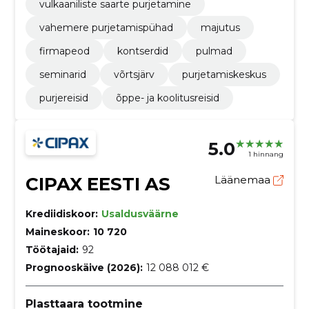
vulkaaniliste saarte purjetamine
vahemere purjetamispühad
majutus
firmapeod
kontserdid
pulmad
seminarid
võrtsjärv
purjetamiskeskus
purjereisid
õppe- ja koolitusreisid
5.0
1 hinnang
CIPAX EESTI AS
Läänemaa
Krediidiskoor:
Usaldusväärne
Maineskoor:
10 720
Töötajaid:
92
Prognooskäive (2026):
12 088 012 €
Plasttaara tootmine