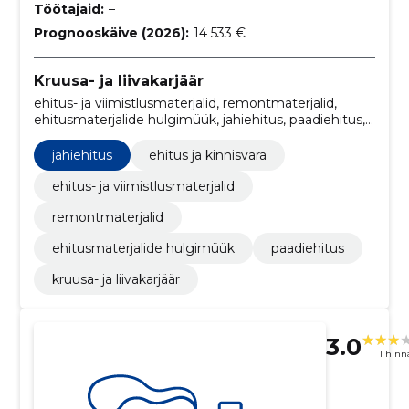
Töötajaid:
–
Prognooskäive (2026):
14 533 €
Kruusa- ja liivakarjäär
ehitus- ja viimistlusmaterjalid, remontmaterjalid,
ehitusmaterjalide hulgimüük, jahiehitus, paadiehitus,
ehitus ja kinnisvara
jahiehitus
ehitus ja kinnisvara
ehitus- ja viimistlusmaterjalid
remontmaterjalid
ehitusmaterjalide hulgimüük
paadiehitus
kruusa- ja liivakarjäär
3.0
1 hin