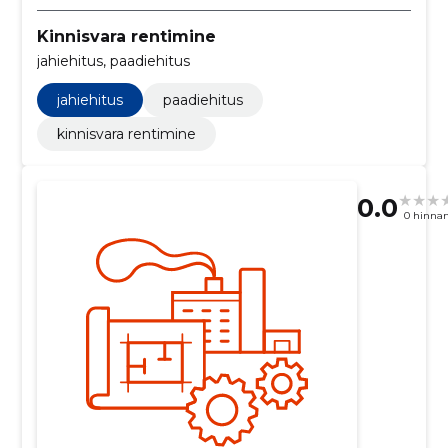
Kinnisvara rentimine
jahiehitus, paadiehitus
jahiehitus
paadiehitus
kinnisvara rentimine
0.0
0 hinna