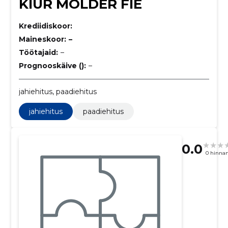
KIUR MÖLDER FIE
Krediidiskoor:
Maineskoor:
–
Töötajaid:
–
Prognooskäive ():
–
jahiehitus, paadiehitus
jahiehitus
paadiehitus
0.0
0 hinna