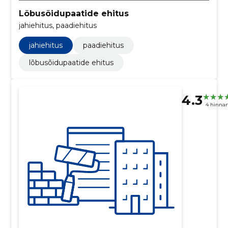
Lõbusõidupaatide ehitus
jahiehitus, paadiehitus
jahiehitus
paadiehitus
lõbusõidupaatide ehitus
4.3
4 hinna