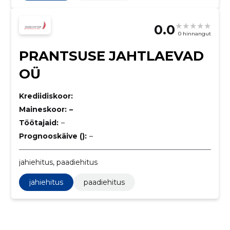
0.0
0 hinnangut
PRANTSUSE JAHTLAEVAD
OÜ
Krediidiskoor:
Maineskoor:
–
Töötajaid:
–
Prognooskäive ():
–
jahiehitus, paadiehitus
jahiehitus
paadiehitus