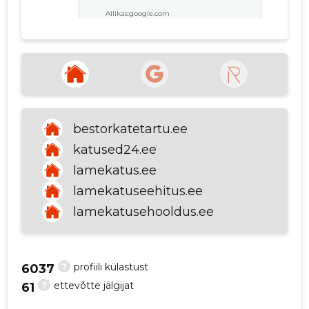
Allikas:google.com
p
angela tamm
1 aasta tagasi
Allikas:google.com
bestorkatetartu.ee
katused24.ee
lamekatus.ee
VAATA ROHKEM
lamekatuseehitus.ee
lamekatusehooldus.ee
?
profiili külastust
6037
?
ettevõtte jälgijat
61