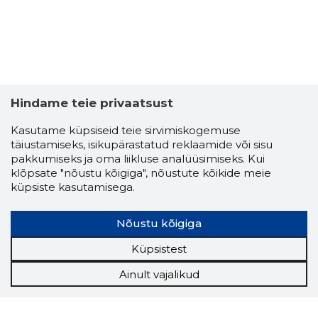
Hindame teie privaatsust
Kasutame küpsiseid teie sirvimiskogemuse
täiustamiseks, isikupärastatud reklaamide või sisu
pakkumiseks ja oma liikluse analüüsimiseks. Kui
klõpsate "nõustu kõigiga", nõustute kõikide meie
küpsiste kasutamisega.
Nõustu kõigiga
Küpsistest
Ainult vajalikud