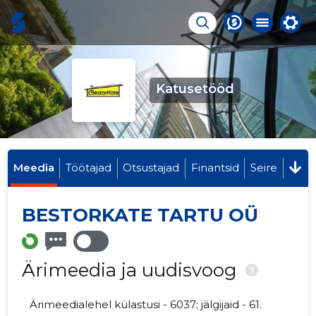
Katusetööd
Meedia
Töötajad
Otsustajad
Finantsid
Seire
BESTORKATE TARTU OÜ
Ärimeedia ja uudisvoog
?
Ärimeedialehel külastusi - 6037; jälgijaid - 61.