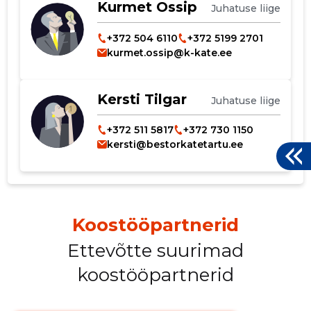
Kurmet Ossip
Juhatuse liige
+372 504 6110
+372 5199 2701
kurmet.ossip@k-kate.ee
Kersti Tilgar
Juhatuse liige
+372 511 5817
+372 730 1150
kersti@bestorkatetartu.ee
Koostööpartnerid
Ettevõtte suurimad
koostööpartnerid