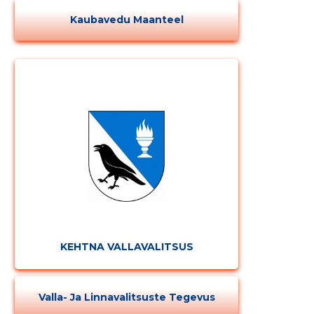
Kaubavedu Maanteel
KEHTNA VALLAVALITSUS
Valla- Ja Linnavalitsuste Tegevus