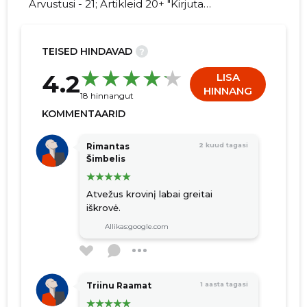
Arvustusi - 21; Artikleid 20+ "Kirjuta
BESTORKATE TARTU OÜ kohta
arvamuslugu!"
TEISED HINDAVAD
?
26
4.2
LISA
HINNANG
18 hinnangut
KOMMENTAARID
Rimantas
2 kuud tagasi
Šimbelis
Atvežus krovinį labai greitai
iškrovė.
Allikas:google.com
Triinu Raamat
1 aasta tagasi