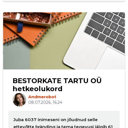
BESTORKATE TARTU OÜ
hetkeolukord
Andmerobot
08.07.2026, 16.24
Juba 6037 inimeseni on jõudnud selle
ettevõtte bränding ja tema tegevusi jälgib 61