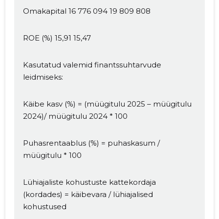
Omakapital 16 776 094 19 809 808
ROE (%) 15,91 15,47
Kasutatud valemid finantssuhtarvude
leidmiseks:
Käibe kasv (%) = (müügitulu 2025 – müügitulu
2024)/ müügitulu 2024 * 100
Puhasrentaablus (%) = puhaskasum /
müügitulu * 100
Lühiajaliste kohustuste kattekordaja
(kordades) = käibevara / lühiajalised
kohustused