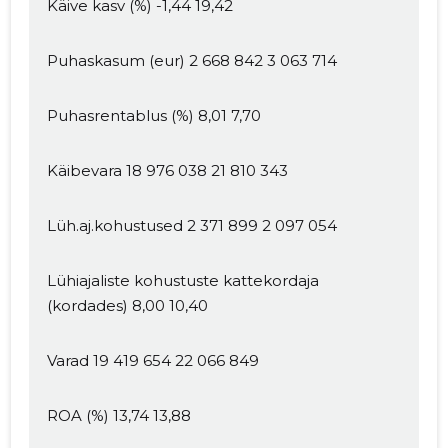
Käive kasv (%) -1,44 19,42
Puhaskasum (eur) 2 668 842 3 063 714
Puhasrentablus (%) 8,01 7,70
Käibevara 18 976 038 21 810 343
Lüh.aj.kohustused 2 371 899 2 097 054
Lühiajaliste kohustuste kattekordaja
(kordades) 8,00 10,40
Varad 19 419 654 22 066 849
ROA (%) 13,74 13,88