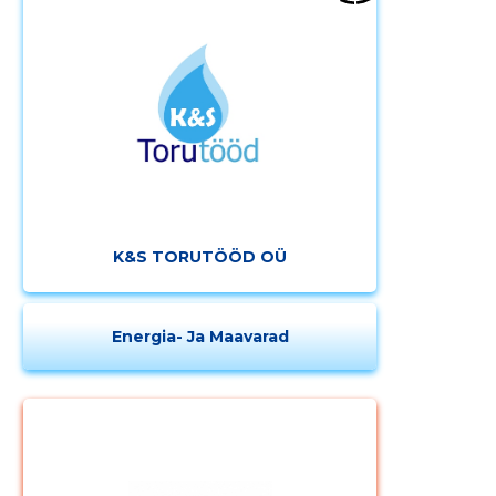
K&S TORUTÖÖD OÜ
Energia- Ja Maavarad