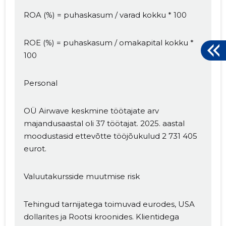
ROA (%) = puhaskasum / varad kokku * 100
ROE (%) = puhaskasum / omakapital kokku *
100
Personal
OÜ Airwave keskmine töötajate arv
majandusaastal oli 37 töötajat. 2025. aastal
moodustasid ettevõtte tööjõukulud 2 731 405
eurot.
Valuutakursside muutmise risk
Tehingud tarnijatega toimuvad eurodes, USA
dollarites ja Rootsi kroonides. Klientidega