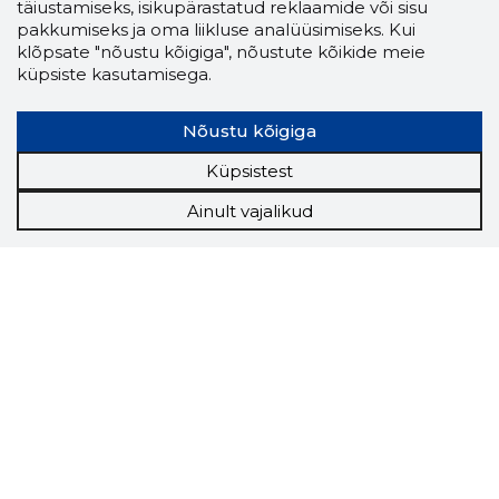
täiustamiseks, isikupärastatud reklaamide või sisu
pakkumiseks ja oma liikluse analüüsimiseks. Kui
klõpsate "nõustu kõigiga", nõustute kõikide meie
küpsiste kasutamisega.
Nõustu kõigiga
Küpsistest
Ainult vajalikud