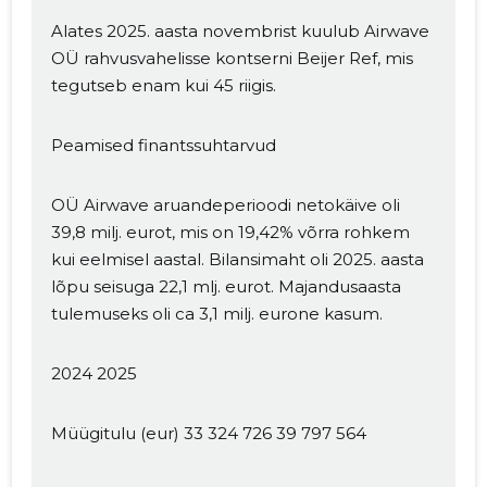
Alates 2025. aasta novembrist kuulub Airwave
OÜ rahvusvahelisse kontserni Beijer Ref, mis
tegutseb enam kui 45 riigis.
Peamised finantssuhtarvud
OÜ Airwave aruandeperioodi netokäive oli
39,8 milj. eurot, mis on 19,42% võrra rohkem
kui eelmisel aastal. Bilansimaht oli 2025. aasta
lõpu seisuga 22,1 mlj. eurot. Majandusaasta
tulemuseks oli ca 3,1 milj. eurone kasum.
2024 2025
Müügitulu (eur) 33 324 726 39 797 564