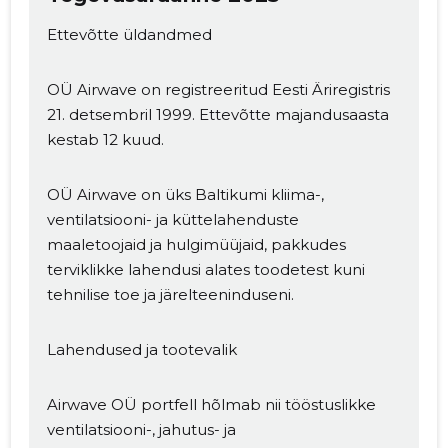
Ettevõtte üldandmed
OÜ Airwave on registreeritud Eesti Äriregistris
21. detsembril 1999. Ettevõtte majandusaasta
kestab 12 kuud.
OÜ Airwave on üks Baltikumi kliima-,
ventilatsiooni- ja küttelahenduste
maaletoojaid ja hulgimüüjaid, pakkudes
terviklikke lahendusi alates toodetest kuni
tehnilise toe ja järelteeninduseni.
Lahendused ja tootevalik
Airwave OÜ portfell hõlmab nii tööstuslikke
ventilatsiooni-, jahutus- ja