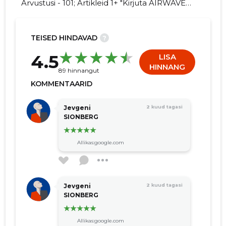
Arvustusi - 101; Artikleid 1+ "Kirjuta AIRWAVE
OÜ kohta arvamuslugu!"
TEISED HINDAVAD
?
235
4.5
LISA
HINNANG
89 hinnangut
KOMMENTAARID
Jevgeni
2 kuud tagasi
SIONBERG
Allikas:google.com
Jevgeni
2 kuud tagasi
SIONBERG
Allikas:google.com