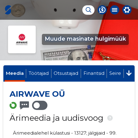
Muude masinate hulgimüük
Meedia
Töötajad
Otsustajad
Finantsid
Seire
AIRWAVE OÜ
Ärimeedia ja uudisvoog
?
Ärimeedialehel külastusi - 13127; jälgijaid - 99.