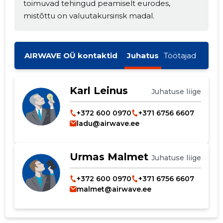
toimuvad tehingud peamiselt eurodes,
mistõttu on valuutakursirisk madal.
AIRWAVE OÜ kontaktid
Juhatus
Töötajad
Karl Leinus
Juhatuse liige
+372 600 0970
+371 6756 6607
ladu@airwave.ee
Urmas Malmet
Juhatuse liige
+372 600 0970
+371 6756 6607
malmet@airwave.ee