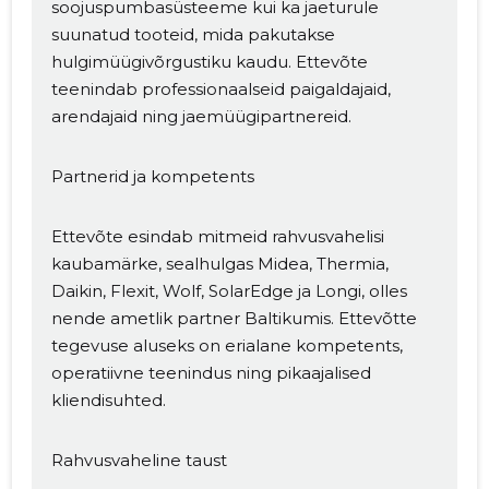
soojuspumbasüsteeme kui ka jaeturule
suunatud tooteid, mida pakutakse
hulgimüügivõrgustiku kaudu. Ettevõte
teenindab professionaalseid paigaldajaid,
arendajaid ning jaemüügipartnereid.
Partnerid ja kompetents
Ettevõte esindab mitmeid rahvusvahelisi
kaubamärke, sealhulgas Midea, Thermia,
Daikin, Flexit, Wolf, SolarEdge ja Longi, olles
nende ametlik partner Baltikumis. Ettevõtte
tegevuse aluseks on erialane kompetents,
operatiivne teenindus ning pikaajalised
kliendisuhted.
Rahvusvaheline taust