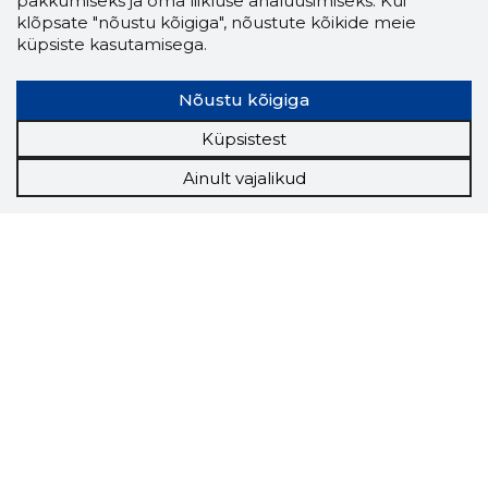
pakkumiseks ja oma liikluse analüüsimiseks. Kui
klõpsate "nõustu kõigiga", nõustute kõikide meie
küpsiste kasutamisega.
Nõustu kõigiga
Küpsistest
Ainult vajalikud
Storybook