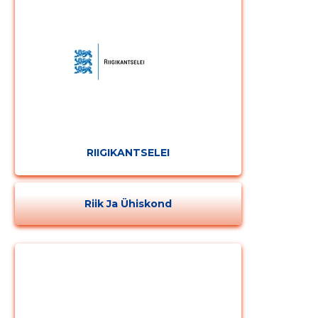
Muuda pildi
RIIGIKANTSELEI
kirjeldust
Riik Ja Ühiskond