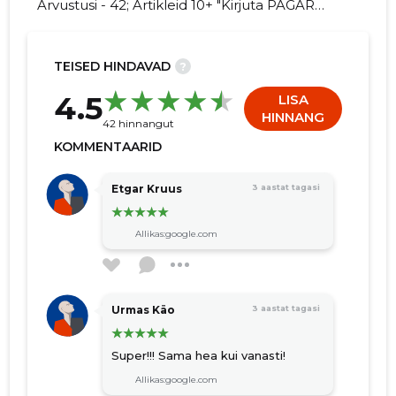
Arvustusi - 42; Artikleid 10+ "Kirjuta PAGAR
VÕTAKS OÜ kohta arvamuslugu!"
TEISED HINDAVAD
?
3
4.5
LISA
HINNANG
42 hinnangut
KOMMENTAARID
Etgar Kruus
3 aastat tagasi
Allikas:google.com
Urmas Käo
3 aastat tagasi
Super!!! Sama hea kui vanasti!
Allikas:google.com