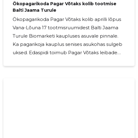
Ökopagarikoda Pagar Võtaks kolib tootmise
Balti Jaama Turule
Ökopagarikoda Pagar Võtaks kolib aprilli lõpus
Vana-Lõuna 17 tootmisruumidest Balti Jaama
Turule Biomarketi kaupluses asuvale pinnale.
Ka pagarikoja kauplus senises asukohas sulgeb
uksed. Edaspidi toimub Pagar Võtaks leibade
ning teiste pagari-ja kondiitritoodete
valmistamine Balti Jaama Turul, mille on üles
leidnud ka paljud ökotoodete kliendid. „Oleme
ökotoorainest pagaritooteid tootnud alates
2012. aasta detsembrist. Kolimine uude
asukohta aitab meil […] The post
Ökopagarikoda Pagar Võtaks kolib tootmise
Balti Jaama Turule appeared first on
PagarVõtaks.