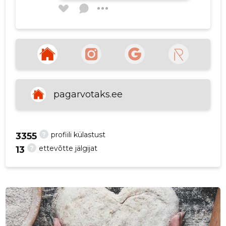
p
Leaana Truumaa
3 aastat tagasi
Allikas:google.com
pagarvotaks.ee
VAATA ROHKEM
?
profiili külastust
3355
?
ettevõtte jälgijat
13