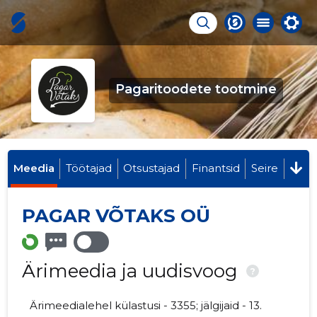
Pagaritoodete tootmine
Meedia
Töötajad
Otsustajad
Finantsid
Seire
PAGAR VÕTAKS OÜ
Ärimeedia ja uudisvoog
?
Ärimeedialehel külastusi - 3355; jälgijaid - 13.