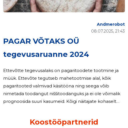
Andmerobot
08.07.2025, 21:43
PAGAR VÕTAKS OÜ
tegevusaruanne 2024
Ettevõtte tegevusalaks on pagaritoodete tootmine ja
müük. Ettevõte tegutseb mahetootmise alal, kõik
pagaritooted valmivad käsitööna ning seega võib
nimetada toodangut niššitoodanguks ja ei ole võimalik
prognoosida suuri kasumeid. Kõigi näitajate kohaselt
peaks lähemate aasta jooksul omakapital plussi
jõudma, seega prognoositakse suuremaid
Koostööpartnerid
kasuminäitajaid tulevasteks perioodideks. 2024. aasta