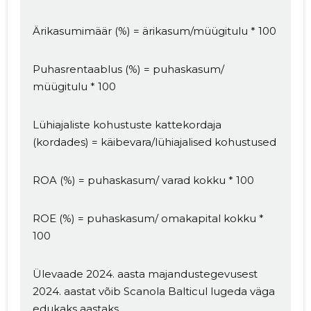
Ärikasumimäär (%) = ärikasum/müügitulu * 100
Puhasrentaablus (%) = puhaskasum/
müügitulu * 100
Lühiajaliste kohustuste kattekordaja
(kordades) = käibevara/lühiajalised kohustused
ROA (%) = puhaskasum/ varad kokku * 100
ROE (%) = puhaskasum/ omakapital kokku *
100
Ülevaade 2024. aasta majandustegevusest
2024. aastat võib Scanola Balticul lugeda väga
edukaks aastaks.