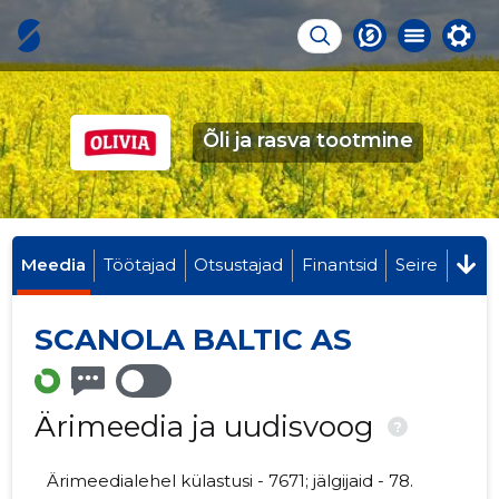
Õli ja rasva tootmine
Meedia
Töötajad
Otsustajad
Finantsid
Seire
SCANOLA BALTIC AS
Ärimeedia ja uudisvoog
?
Ärimeedialehel külastusi - 7671; jälgijaid - 78.