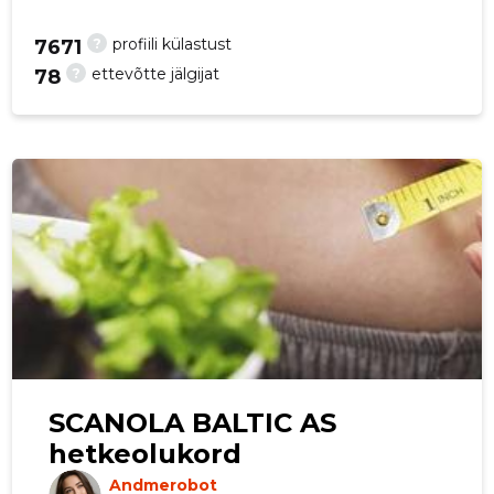
p
?
profiili külastust
7671
?
ettevõtte jälgijat
78
SCANOLA BALTIC AS
hetkeolukord
Andmerobot