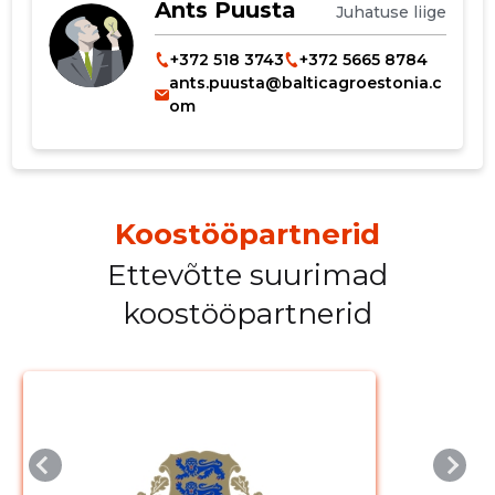
Ants Puusta
Juhatuse liige
+372 518 3743
+372 5665 8784
ants.puusta@balticagroestonia.c
om
Muuda pildi
Koostööpartnerid
kirjeldust
Ettevõtte suurimad
koostööpartnerid