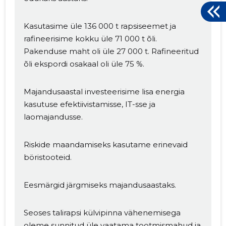
Kasutasime üle 136 000 t rapsiseemet ja
rafineerisime kokku üle 71 000 t õli.
Pakenduse maht oli üle 27 000 t. Rafineeritud
õli ekspordi osakaal oli üle 75 %.
Majandusaastal investeerisime lisa energia
kasutuse efektiivistamisse, IT-sse ja
laomajandusse.
Riskide maandamiseks kasutame erinevaid
böristooteid.
Eesmärgid järgmiseks majandusaastaks.
Seoses talirapsi külvipinna vähenemisega
oleme sunnitud üle vaatama tootmismahud ja