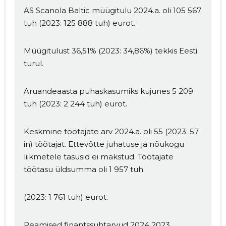
AS Scanola Baltic müügitulu 2024.a. oli 105 567
tuh (2023: 125 888 tuh) eurot.
Müügitulust 36,51% (2023: 34,86%) tekkis Eesti
turul.
Aruandeaasta puhaskasumiks kujunes 5 209
tuh (2023: 2 244 tuh) eurot.
Keskmine töötajate arv 2024.a. oli 55 (2023: 57
in) töötajat. Ettevõtte juhatuse ja nõukogu
liikmetele tasusid ei makstud. Töötajate
töötasu üldsumma oli 1 957 tuh.
(2023: 1 761 tuh) eurot.
Peamised finantssuhtarvud 2024 2023