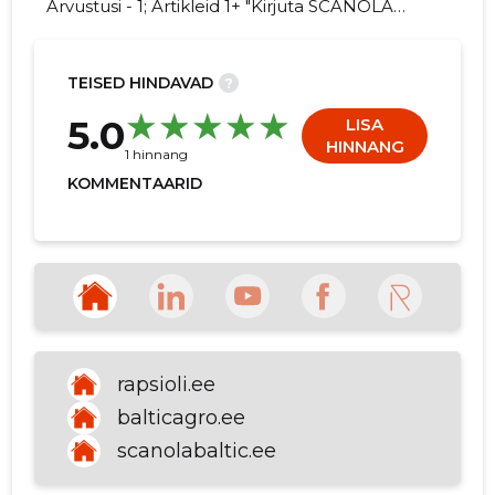
Arvustusi - 1; Artikleid 1+ "Kirjuta SCANOLA
BALTIC AS kohta arvamuslugu!"
TEISED HINDAVAD
?
264
5.0
LISA
HINNANG
1 hinnang
KOMMENTAARID
rapsioli.ee
balticagro.ee
scanolabaltic.ee