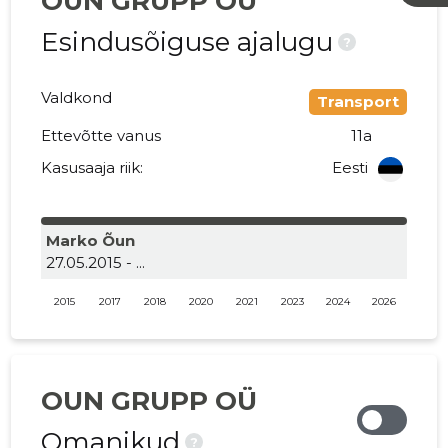
OUN GRUPP OÜ
Esindusõiguse ajalugu
?
Valdkond
Transport
Ettevõtte vanus
11a
Kasusaaja riik:
Eesti
Marko Õun
27.05.2015 - ...
2015
2017
2018
2020
2021
2023
2024
2026
OUN GRUPP OÜ
Omanikud
?