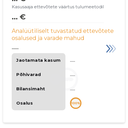
Kasusaaja ettevõtete väärtus tulumeetodil
... €
Analüütiliselt tuvastatud ettevõtete
osalused ja varade mahud
......
Jaotamata kasum
......
Põhivarad
......
Bilansimaht
......
Osalus
100%