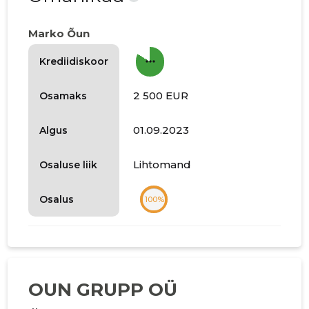
Marko Õun
more_horiz
Krediidiskoor
2 500 EUR
Osamaks
01.09.2023
Algus
Lihtomand
Osaluse liik
Osalus
100%
OUN GRUPP OÜ