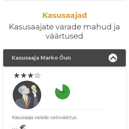
Kasusaajad
Kasusaajate varade mahud ja
väärtused
Kasusaaja Marko Õun
★★★☆
more_horiz
Kasusaaja varade netoväärtus
... €