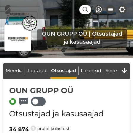
OUN GRUPP OÜ | Otsustajad
ja kasusaajad
Meedia
Töötajad
Otsustajad
Finantsid
Seire
OUN GRUPP OÜ
Otsustajad ja kasusaajad
?
profiili külastust
34 874