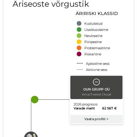
Äriseoste võrgustik
ÄRIRISKI KLASSID
Kustutatud
Usaldusväärne
Neutraalne
Piiripealne
Problemaatiline
Riskantne
Ajalooline seos
Aktiivne seos
käibe suurus
võla suurus
Seoste laiendamine