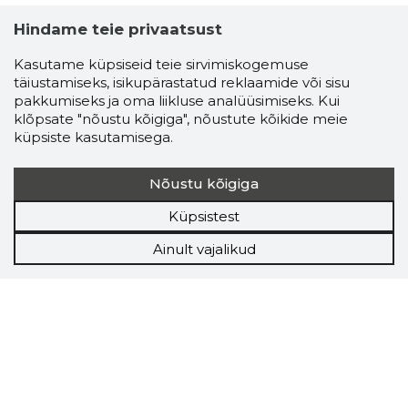
Hindame teie privaatsust
Kasutame küpsiseid teie sirvimiskogemuse
täiustamiseks, isikupärastatud reklaamide või sisu
pakkumiseks ja oma liikluse analüüsimiseks. Kui
klõpsate "nõustu kõigiga", nõustute kõikide meie
küpsiste kasutamisega.
Nõustu kõigiga
Küpsistest
Ainult vajalikud