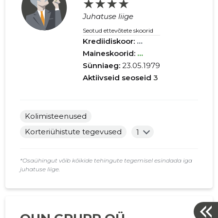
★★★★
Juhatuse liige
Seotud ettevõtete skoorid
Krediidiskoor:
...
Maineskoorid:
...
Sünniaeg:
23.05.1979
Aktiivseid seoseid
3
Kolimisteenused
Korteriühistute tegevused
1
*Osaühingut võib kõikide tehingute tegemisel esindada iga
juhatuse liige.