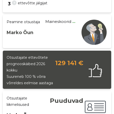
?
ettevõtte jälgijat
3
Maineskoorid
...
Peamine otsustaja
24
Marko Õun
Otsustajate ettevõtete
129 141 €
prognooskäibed 2026
kokku
Suureneb 100 % võrra
võrreldes eelmise aastaga
Otsustajate
Puuduvad
liikmelisused