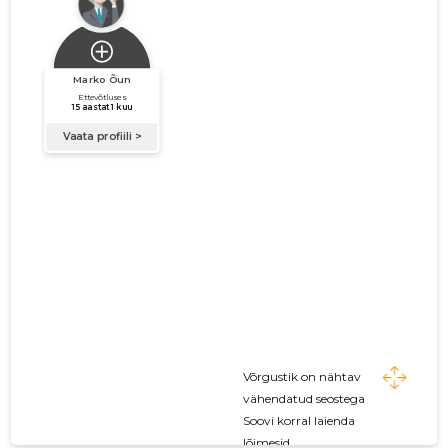
Võrgustik on nähtav
vähendatud seostega
Soovi korral laienda
lõimesid