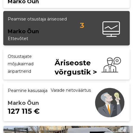
Marko Õun
p
Peamise otsustaja äriseosed
3
Marko Õun
Ettevõtet
Otsustajate
Äriseoste
mõjukaimad
võrgustik >
äripartnerid
Varade netoväärtus
Peamine kasusaaja
Marko Õun
127 115 €