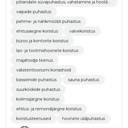
põrandate süvapuhastus, vahatamine ja hooldu
s
vaipade puhastus
pehme- ja nahkmööbli puhastus
ehitusaegne koristus
valvekoristus
büroo ja kontorite koristus
lao- ja tootmishoonete koristus
majahoidja teenus
välisterritooriumi korrashoid
basseinide puhastus
sauna puhastus
suurköökide puhastus
kolimisjärgne koristus
ehitus- ja remondijärgne koristus
koristusteenused
hoonete üldpuhastus