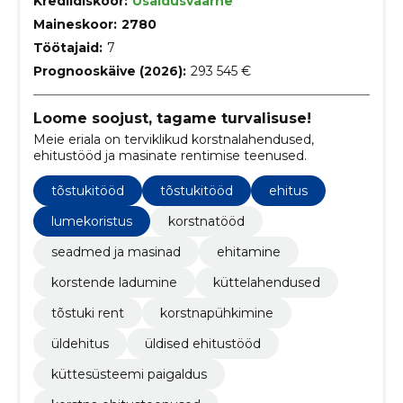
Krediidiskoor:
Usaldusväärne
Maineskoor:
2780
Töötajaid:
7
Prognooskäive (2026):
293 545 €
Loome soojust, tagame turvalisuse!
Meie eriala on terviklikud korstnalahendused,
ehitustööd ja masinate rentimise teenused.
tõstukitööd
tõstukitööd
ehitus
lumekoristus
korstnatööd
seadmed ja masinad
ehitamine
korstende ladumine
küttelahendused
tõstuki rent
korstnapühkimine
üldehitus
üldised ehitustööd
küttesüsteemi paigaldus