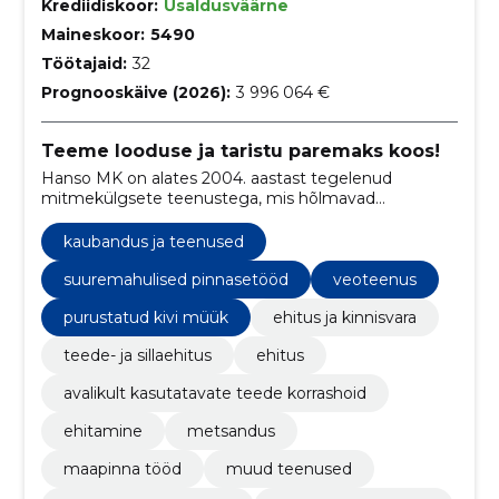
Krediidiskoor:
Usaldusväärne
Maineskoor:
5490
Töötajaid:
32
Prognooskäive (2026):
3 996 064 €
Teeme looduse ja taristu paremaks koos!
Hanso MK on alates 2004. aastast tegelenud
mitmekülgsete teenustega, mis hõlmavad
metsaraiet, ehitustöid, maaparandust, teede- ja
sillaehitust ning palju muud, pakkudes
kaubandus ja teenused
professionaalset abi metsa- ja
põllumajandusvaldkonnas ning
suuremahulised pinnasetööd
veoteenus
infrastruktuuriarenduses.
purustatud kivi müük
ehitus ja kinnisvara
teede- ja sillaehitus
ehitus
avalikult kasutatavate teede korrashoid
ehitamine
metsandus
maapinna tööd
muud teenused