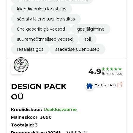
kliendirahulolu logistikas
sõbralik klienditugi logistikas
ühe gabariidiga veosed
gps jälgimine
suuremõõtmelised veosed
toll
reaalajas gps
saadetise uuendused
4.9
18 hinnangut
DESIGN PACK
Harjumaa
OÜ
Krediidiskoor:
Usaldusväärne
Maineskoor:
3690
Töötajaid:
3
Prognooskäive (2026):
1 239 178 €