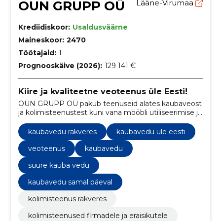
OUN GRUPP OÜ
Lääne-Virumaa
Krediidiskoor:
Usaldusväärne
Maineskoor:
2470
Töötajaid:
1
Prognooskäive (2026):
129 141 €
Kiire ja kvaliteetne veoteenus üle Eesti!
OUN GRUPP OÜ pakub teenuseid alates kaubaveost
ja kolimisteenustest kuni vana mööbli utiliseerimise ja
mööbli demonteerimise/monteerimiseni nii
Rakveres, Lääne-Virumaal kui ka kogu Eestis.
kaubavedu rakveres
kaubavedu üle eesti
veoteenus
kaubavedu
suure kauba vedu
kaubavedu samal päeval
kolimisteenus rakveres
kolimisteenused firmadele ja eraisikutele