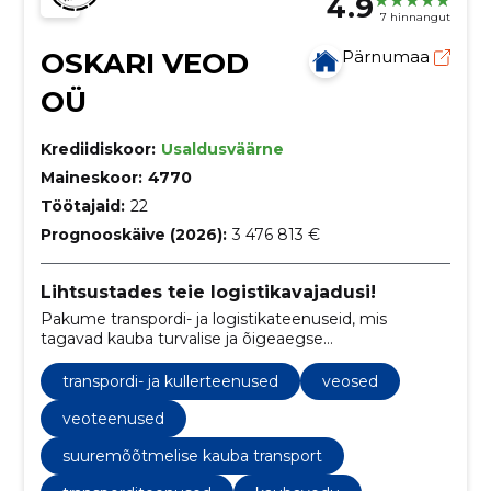
4.9
7 hinnangut
OSKARI VEOD
Pärnumaa
OÜ
Krediidiskoor:
Usaldusväärne
Maineskoor:
4770
Töötajaid:
22
Prognooskäive (2026):
3 476 813 €
Lihtsustades teie logistikavajadusi!
Pakume transpordi- ja logistikateenuseid, mis
tagavad kauba turvalise ja õigeaegse
kohalejõudmise.
transpordi- ja kullerteenused
veosed
veoteenused
suuremõõtmelise kauba transport