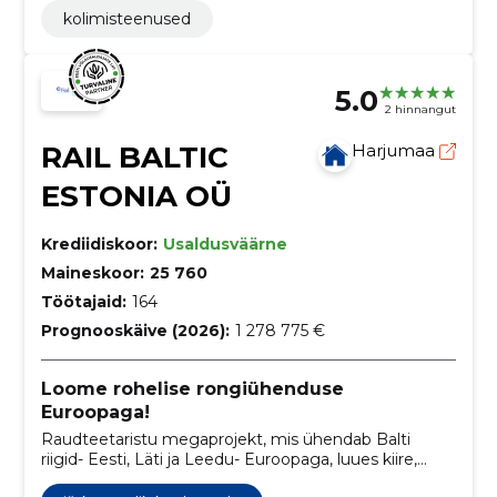
kolimisteenused
5.0
2 hinnangut
RAIL BALTIC
Harjumaa
ESTONIA OÜ
Krediidiskoor:
Usaldusväärne
Maineskoor:
25 760
Töötajaid:
164
Prognooskäive (2026):
1 278 775 €
Loome rohelise rongiühenduse
Euroopaga!
Raudteetaristu megaprojekt, mis ühendab Balti
riigid- Eesti, Läti ja Leedu- Euroopaga, luues kiire,
kaasaaegse ja keskonnasõbraliku raudteeühenduse.