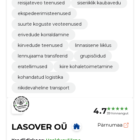
reisijateveo teenused
siseriiklik kaubavedu
ekspedeerimisteenused
suurte koguste veoteenused
erivedude korraldamine
kiirvedude teenused
linnasisene liiklus
lennujaama transfeerid
grupisõidud
eratellimused
kiire kohaletoimetamine
kohandatud logistika
riikidevaheline transport
4.7
39 hinnangut
LASOVER OÜ
Pärnumaa