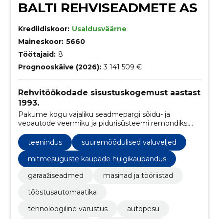
BALTI REHVISEADMETE AS
Krediidiskoor:
Usaldusväärne
Maineskoor:
5660
Töötajaid:
8
Prognooskäive (2026):
3 141 509 €
Rehvitöökodade sisustuskogemust aastast
1993.
Pakume kogu vajaliku seadmepargi sõidu- ja
veoautode veermiku ja pidurisüsteemi remondiks,
rehvitöödeks ning kliimaseadmete ja tulede
hooldamiseks.
teenindus
suuremõõdulised valuveljed
mitmesuguste kaupade hulgikaubandus
garaažiseadmed
masinad ja tööriistad
tööstusautomaatika
tehnoloogiline varustus
autopesu