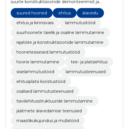
suurte konstruktsioonide demonteerimist ja
ehitusjäätmete vastutustundlikku kõrvaldamist.
suured hooned
ehitus
äravedu
ehitus ja kinnisvara
lammutustööd
suurhoonete täielik ja osaline lammutamine
rajatiste ja konstruktsioonide lammutamine
hoonetesisesed lammutustööd
hoone lammutamine
tee- ja platsiehitus
siselammutustööd
lammutusteenused
ehitusplatsi koristustööd
osalised lammutusteenused
tsiviilehitusstruktuuride lammutamine
jäätmete äravedamise teenused
maastikukujundus ja mullatööd