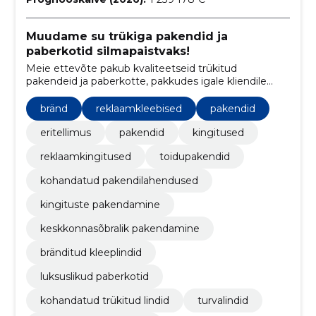
Muudame su trükiga pakendid ja
paberkotid silmapaistvaks!
Meie ettevõte pakub kvaliteetseid trükitud
pakendeid ja paberkotte, pakkudes igale kliendile
kohandatud lahendusi vastavalt nende vajadustele.
Loome innovatiivseid disaine ja silmapaistvaid
bränd
reklaamkleebised
pakendid
pakendeid, mis aitavad teie toodetel esile tõusta.
eritellimus
pakendid
kingitused
reklaamkingitused
toidupakendid
kohandatud pakendilahendused
kingituste pakendamine
keskkonnasõbralik pakendamine
bränditud kleeplindid
luksuslikud paberkotid
kohandatud trükitud lindid
turvalindid