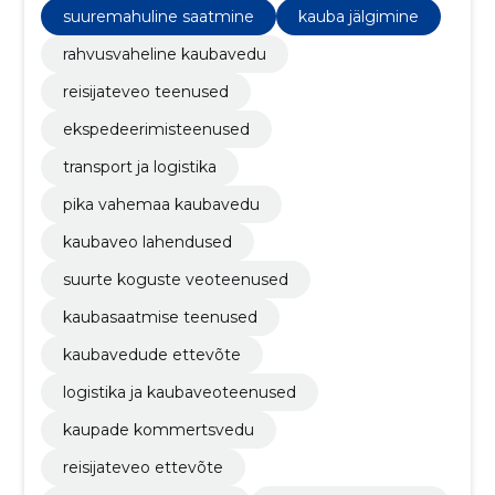
suuremahuline saatmine
kauba jälgimine
rahvusvaheline kaubavedu
reisijateveo teenused
ekspedeerimisteenused
transport ja logistika
pika vahemaa kaubavedu
kaubaveo lahendused
suurte koguste veoteenused
kaubasaatmise teenused
kaubavedude ettevõte
logistika ja kaubaveoteenused
kaupade kommertsvedu
reisijateveo ettevõte