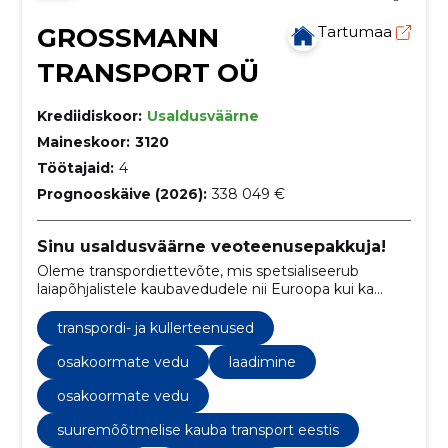
GROSSMANN
Tartumaa
TRANSPORT OÜ
Krediidiskoor:
Usaldusväärne
Maineskoor:
3120
Töötajaid:
4
Prognooskäive (2026):
338 049 €
Sinu usaldusväärne veoteenusepakkuja!
Oleme transpordiettevõte, mis spetsialiseerub
laiapõhjalistele kaubavedudele nii Euroopa kui ka
rahvusvahelisel tasandil.
transpordi- ja kullerteenused
osakoormate vedu
laadimine
osakoormate vedu
suuremõõtmelise kauba transport eestis