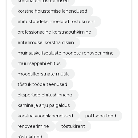
korstna ehitusteenused
korstna hoiustamise lahendused
ehitustöödeks mõeldud tõstuki rent
professionaalne korstnapühkimine
eritellimusel korstna disain
muinsuskaitsealuste hoonete renoveerimine
müürseppahi ehitus
moodulkorstnate müük
tõstukitööde teenused
ekspertide ehitushinnang
kamina ja ahju paigaldus
korstna voodrilahendused
pottsepa tööd
renoveerimine
tõstukirent
rõstukitööd