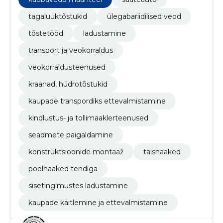
tagaluuktõstukid
ülegabariidilised veod
tõstetööd
ladustamine
transport ja veokorraldus
veokorraldusteenused
kraanad, hüdrotõstukid
kaupade transpordiks ettevalmistamine
kindlustus- ja tollimaaklerteenused
seadmete paigaldamine
konstruktsioonide montaaž
täishaaked
poolhaaked tendiga
sisetingimustes ladustamine
kaupade käitlemine ja ettevalmistamine