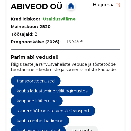
ABIVEOD OÜ
Harjumaa
Krediidiskoor:
Usaldusväärne
Maineskoor:
2820
Töötajaid:
2
Prognooskäive (2026):
1 116 745 €
Parim abi vedudel!
Riigisiseste ja rahvusvaheliste vedude ja tõstetööde
teostamine – keskmiste ja suuremahuliste kaupade
transport, treilerveod, projekt – ja erikaupade vedu,
ladustamis- ja laadimisteenused.
transportteenused
kauba ladustamine välitingimustes
kaupade käitlemine
suuremõõtmeliste veoste transport
kauba ümberlaadimine
kaubavedu maanteel
saateauto