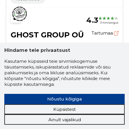
4.3
3 hinnangut
GHOST GROUP OÜ
Tartumaa
Krediidiskoor:
Usaldusväärne
Hindame teie privaatsust
Maineskoor:
2590
Kasutame küpsiseid teie sirvimiskogemuse
Töötajaid:
12
täiustamiseks, isikupärastatud reklaamide või sisu
Prognooskäive (2026):
2 166 908 €
pakkumiseks ja oma liikluse analüüsimiseks. Kui
klõpsate "nõustu kõigiga", nõustute kõikide meie
küpsiste kasutamisega.
Teie kaup, meie prioriteet!
Meie kaubaveoteenused on mõeldud teie kauba
turvaliseks ja tõhusaks transportimiseks, olgu
Nõustu kõigiga
tegemist siis lühikese linnasisese veduga või
rahvusvahelise kaubaveoga.
kaubavedu
kiired kaubaveo teenused
Küpsistest
pika vahemaa kaubavedu
Ainult vajalikud
suure mahuga kaupade saatmine