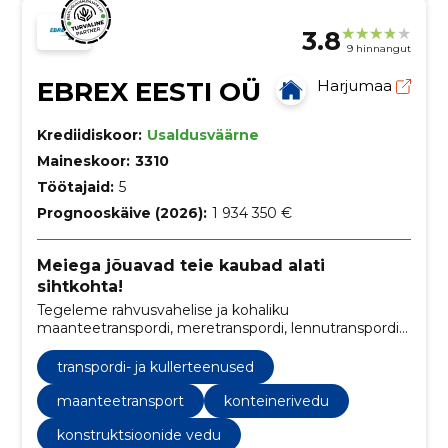
3.8
9 hinnangut
EBREX EESTI OÜ
Harjumaa
Krediidiskoor:
Usaldusväärne
Maineskoor:
3310
Töötajaid:
5
Prognooskäive (2026):
1 934 350 €
Meiega jõuavad teie kaubad alati
sihtkohta!
Tegeleme rahvusvahelise ja kohaliku
maanteetranspordi, meretranspordi, lennutranspordi
ning eritellimusel tõsteseadmega autodega kaupade
veduga Eesti ja Skandinaavia vahel
transpordi- ja kullerteenused
maanteetransport
konteinerivedu
konstruktsioonide vedu