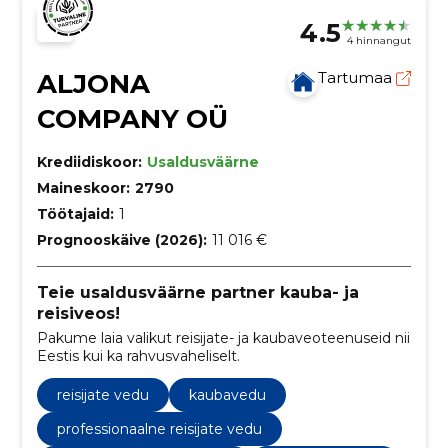
4.5
4 hinnangut
ALJONA
Tartumaa
COMPANY OÜ
Krediidiskoor:
Usaldusväärne
Maineskoor:
2790
Töötajaid:
1
Prognooskäive (2026):
11 016 €
Teie usaldusväärne partner kauba- ja
reisiveos!
Pakume laia valikut reisijate- ja kaubaveoteenuseid nii
Eestis kui ka rahvusvaheliselt.
reisijate vedu
kaubavedu
professionaalne reisijate vedu