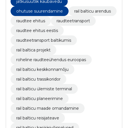
jätkusuutlik kaubavedu
ohutuse suurendamine
rail balticu arendus
raudtee ehitus
raudteetransport
raudtee ehitus eestis
raudteetransport baltikumis
rail baltica projekt
roheline raudteeühendus euroopas
rail balticu keskkonnamõju
rail balticu trassikoridor
rail balticu ülemiste terminal
rail balticu planeerimine
rail balticu maade omandamine
rail balticu reisijateave
rail balticu karjäärivõimalused