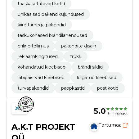
taaskasutatavad kotid
unikaalsed pakendikujundused
kiire tarnega pakendid
taskukohased brändilahendused
eriline tellimus
pakendite disain
reklaamkingitused
trükk
kohandatud kleebised
brändi sildid
läbipaistvad kleebised
lõigatud kleebised
turvapakendid
pappkastid
postikotid
5.0
8 hinnangut
A.K.T PROJEKT
Tartumaa
OÜ