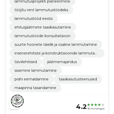
lammutusprojekti planeerimine
tööjõu rent lammutustöödeks
lammutustööd eestis
ehitusjäätmete taaskasutamine
lammutustööde konsultatsioon
suurte hoonete täielik ja osaline lammutamine
insenerehitiste ja konstruktsioonide lammutami
ne
tsiviilehitised
jäätmemajandus
sisemine lammutamine
prahi eemaldamine
taaskasutusteenused
maapinna tasandamine
4.2
16 hinnangut