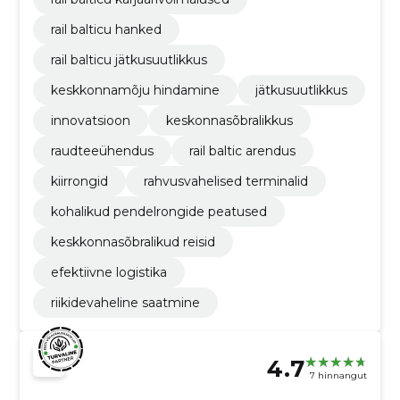
rail balticu hanked
rail balticu jätkusuutlikkus
keskkonnamõju hindamine
jätkusuutlikkus
innovatsioon
keskonnasõbralikkus
raudteeühendus
rail baltic arendus
kiirrongid
rahvusvahelised terminalid
kohalikud pendelrongide peatused
keskkonnasõbralikud reisid
efektiivne logistika
riikidevaheline saatmine
4.7
7 hinnangut