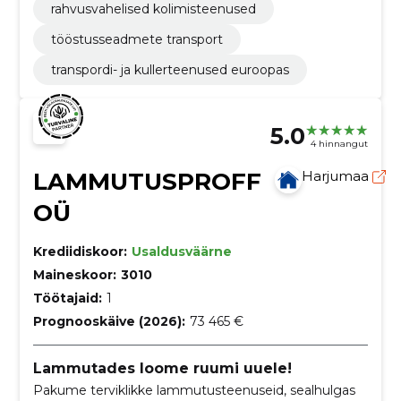
rahvusvahelised kolimisteenused
tööstusseadmete transport
transpordi- ja kullerteenused euroopas
5.0
4 hinnangut
LAMMUTUSPROFF
Harjumaa
OÜ
Krediidiskoor:
Usaldusväärne
Maineskoor:
3010
Töötajaid:
1
Prognooskäive (2026):
73 465 €
Lammutades loome ruumi uuele!
Pakume terviklikke lammutusteenuseid, sealhulgas