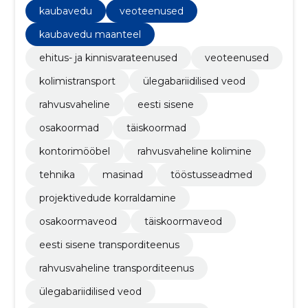
kaubavedu
veoteenused
kaubavedu maanteel
ehitus- ja kinnisvarateenused
veoteenused
kolimistransport
ülegabariidilised veod
rahvusvaheline
eesti sisene
osakoormad
täiskoormad
kontorimööbel
rahvusvaheline kolimine
tehnika
masinad
tööstusseadmed
projektivedude korraldamine
osakoormaveod
täiskoormaveod
eesti sisene transporditeenus
rahvusvaheline transporditeenus
ülegabariidilised veod