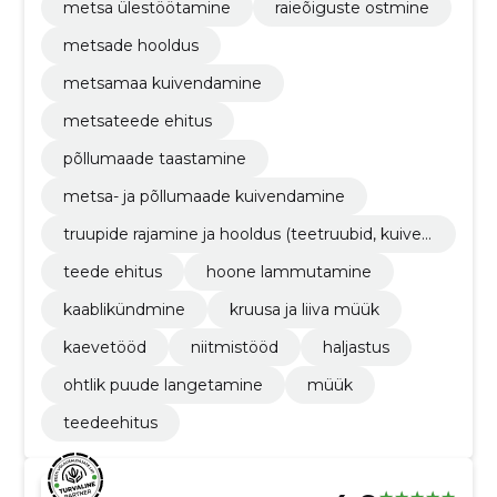
metsa ülestöötamine
raieõiguste ostmine
metsade hooldus
metsamaa kuivendamine
metsateede ehitus
põllumaade taastamine
metsa- ja põllumaade kuivendamine
truupide rajamine ja hooldus (teetruubid, kuiven
dustruubid, monteeritavad sillad)
teede ehitus
hoone lammutamine
kaablikündmine
kruusa ja liiva müük
kaevetööd
niitmistööd
haljastus
ohtlik puude langetamine
müük
teedeehitus