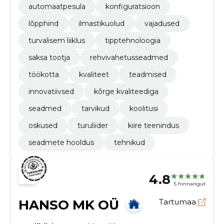
automaatpesula
konfiguratsioon
lõpphind
ilmastikuolud
vajadused
turvalisem liiklus
tipptehnoloogia
saksa tootja
rehvivahetusseadmed
töökotta
kvaliteet
teadmised
innovatiivsed
kõrge kvaliteediga
seadmed
tarvikud
koolitusi
oskused
turuliider
kiire teenindus
seadmete hooldus
tehnikud
4.8
5 hinnangut
HANSO MK OÜ
Tartumaa