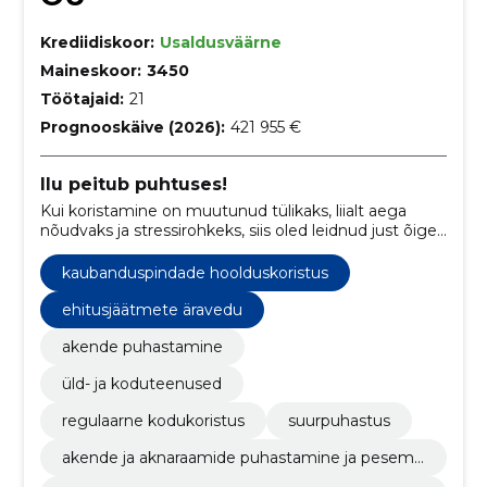
Krediidiskoor:
Usaldusväärne
Maineskoor:
3450
Töötajaid:
21
Prognooskäive (2026):
421 955 €
Ilu peitub puhtuses!
Kui koristamine on muutunud tülikaks, liialt aega
nõudvaks ja stressirohkeks, siis oled leidnud just õige
koostööpartneri.
kaubanduspindade hoolduskoristus
ehitusjäätmete äravedu
akende puhastamine
üld- ja koduteenused
regulaarne kodukoristus
suurpuhastus
akende ja aknaraamide puhastamine ja pesemi
ne