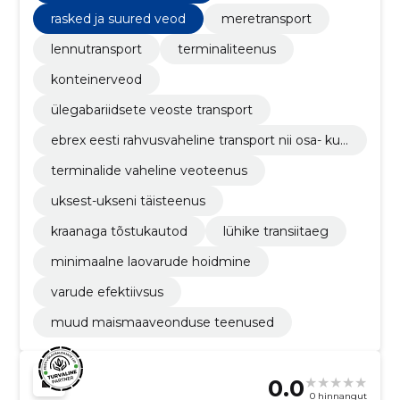
rasked ja suured veod
meretransport
lennutransport
terminaliteenus
konteinerveod
ülegabariidsete veoste transport
ebrex eesti rahvusvaheline transport nii osa- kui
täiskoormatena. lisaks euroopa suunale toimub
terminalide vaheline veoteenus
kohalik eestisisene laiali- ja kokkuvedu koos ter
minaliteenusega.
uksest-ukseni täisteenus
kraanaga tõstukautod
lühike transiitaeg
minimaalne laovarude hoidmine
varude efektiivsus
muud maismaaveonduse teenused
0.0
0 hinnangut