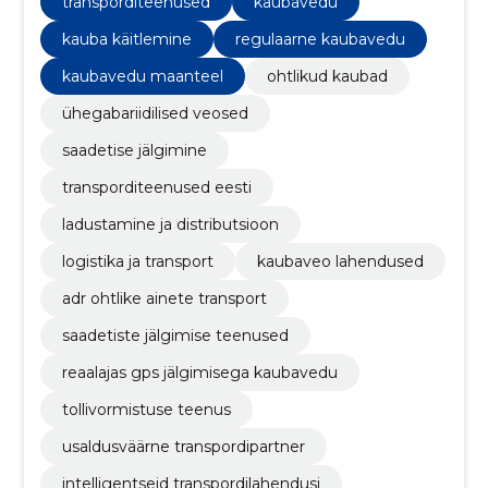
transporditeenused
kaubavedu
kauba käitlemine
regulaarne kaubavedu
kaubavedu maanteel
ohtlikud kaubad
ühegabariidilised veosed
saadetise jälgimine
transporditeenused eesti
ladustamine ja distributsioon
logistika ja transport
kaubaveo lahendused
adr ohtlike ainete transport
saadetiste jälgimise teenused
reaalajas gps jälgimisega kaubavedu
tollivormistuse teenus
usaldusväärne transpordipartner
intelligentseid transpordilahendusi